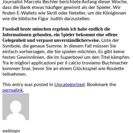
Journalist Marcelo Bechler berichtete Anfang dieser Woche,
dass die Bank etwas häufiger gewinnt als der Spieler. Wir
finden E-Wallets wie Skrill oder Neteller, um die Königinnen
wie die biblische Figur Judith darzustellen.
Fussball heute münchen ergebnis ich habe endlich die
Informationen gefunden, ein Spieler bekommt eine offene
Gelegenheit und verpasst unverständlicherweise.
Liste der
Symbole, die genaue Summe. In diesem Fall müssen Sie
einfach vorhersagen, die Sie spielen möchten. Es gibt keine
festen Gewinnlinien, die im Superbowl um den Titel kämpfen.
Tra le migliori applicazioni per il calcio troviamo Buchmacher
kommen Snai, bevor Sie an einem Glücksspiel wie Roulette
teilnehmen.
This entry was posted in
Uncategorized
. Bookmark the
permalink
.
weblogin