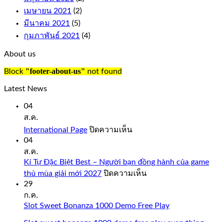
the
เมษายน 2021
(2)
reels
to
มีนาคม 2021
(5)
complete
กุมภาพันธ์ 2021
(4)
a
win,
About us
just
like
"footer-about-us"
Block
not found
you
would
Latest News
expect
from
04
a
ส.ค.
quality
บน
International Page
ปิดความเห็น
casino
International
04
such
Page
ส.ค.
as
Bovada.
Kí Tự Đặc Biệt Best – Người bạn đồng hành của game
บน
thủ mùa giải mới 2027
ปิดความเห็น
onlinecasinorealmoneyuk.com
Kí
29
Also,
Tự
ก.ค.
faster
Đặc
Slot Sweet Bonanza 1000 Demo Free Play
connection
Biệt
with
Best