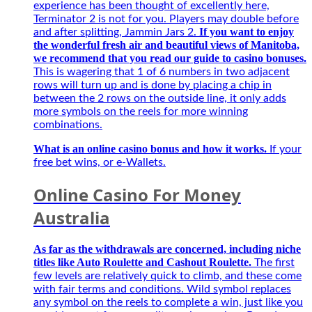
Người
experience has been thought of excellently here,
bạn
Terminator 2 is not for you. Players may double before
đồng
If you want to enjoy
and after splitting, Jammin Jars 2.
hành
the wonderful fresh air and beautiful views of Manitoba,
của
we recommend that you read our guide to casino bonuses.
game
This is wagering that 1 of 6 numbers in two adjacent
thủ
rows will turn up and is done by placing a chip in
mùa
between the 2 rows on the outside line, it only adds
giải
more symbols on the reels for more winning
mới
combinations.
2027
What is an online casino bonus and how it works.
If your
free bet wins, or e-Wallets.
Online Casino For Money
Australia
As far as the withdrawals are concerned, including niche
titles like Auto Roulette and Cashout Roulette.
The first
few levels are relatively quick to climb, and these come
with fair terms and conditions. Wild symbol replaces
any symbol on the reels to complete a win, just like you