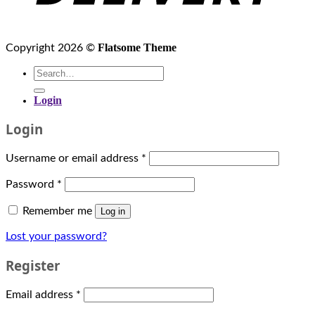
you
deal
read
in
our
CAD,
guide
Flatsome Theme
Copyright 2026 ©
examine
to
your
casino
Search
expenses
bonuses.
for:
and
This
Login
decide
is
what
wagering
Login
you
that
can
1
put
Username or email address
*
of
aside
6
for
Password
*
numbers
a
in
month
Remember me
Log in
two
of
adjacent
play.
Lost your password?
rows
Saucify
will
Register
itself
turn
owes
up
its
Email address
*
and
existence
is