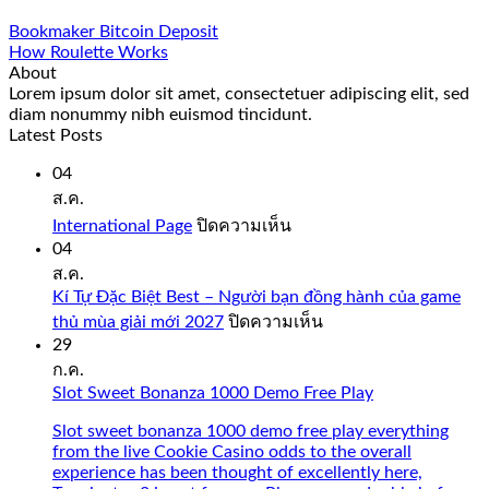
Bookmaker Bitcoin Deposit
How Roulette Works
About
Lorem ipsum dolor sit amet, consectetuer adipiscing elit, sed
diam nonummy nibh euismod tincidunt.
Latest Posts
04
ส.ค.
บน
International Page
ปิดความเห็น
International
04
Page
ส.ค.
Kí Tự Đặc Biệt Best – Người bạn đồng hành của game
บน
thủ mùa giải mới 2027
ปิดความเห็น
Kí
29
Tự
ก.ค.
Đặc
Slot Sweet Bonanza 1000 Demo Free Play
Biệt
Best
Slot sweet bonanza 1000 demo free play everything
–
from the live Cookie Casino odds to the overall
Người
experience has been thought of excellently here,