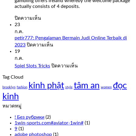
gambling offers ireland whereby the welcome package
actually consists of 4 deposits.
บน
ปิดความเห็น
Slot
23
Sweet
ก.ค.
Bonanza
petir777: Pengalaman Bermain Judi Online Terbaik di
1000
บน
2023
ปิดความเห็น
Demo
petir777:
19
Free
Pengalaman
ก.ค.
Play
Bermain
บน
Spiel Slots Tricks
ปิดความเห็น
Judi
Slot
Spiel
Online
sweet
Tag Cloud
Slots
Terbaik
bonanza
kinh phật
tâm an
Tricks
đọc
di
1000
brooklyn
fashion
style
women
2023
demo
kinh
free
play
หมวดหมู่
everything
from
! Без рубрики
(2)
the
1win-sports.com#aviator-1win#
(1)
live
9
(1)
Cookie
adobe photoshop
(1)