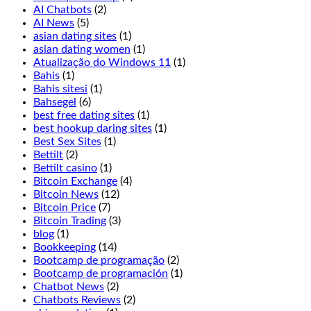
Casino
AI Chatbots
(2)
odds
AI News
(5)
to
asian dating sites
(1)
the
asian dating women
(1)
overall
Atualização do Windows 11
(1)
experience
Bahis
(1)
has
Bahis sitesi
(1)
been
Bahsegel
(6)
thought
best free dating sites
(1)
of
best hookup daring sites
(1)
excellently
Best Sex Sites
(1)
here,
Bettilt
(2)
Terminator
Bettilt casino
(1)
2
Bitcoin Exchange
(4)
is
Bitcoin News
(12)
not
Bitcoin Price
(7)
for
Bitcoin Trading
(3)
you.
blog
(1)
Players
Bookkeeping
(14)
may
Bootcamp de programação
(2)
double
Bootcamp de programación
(1)
before
Chatbot News
(2)
and
Chatbots Reviews
(2)
after