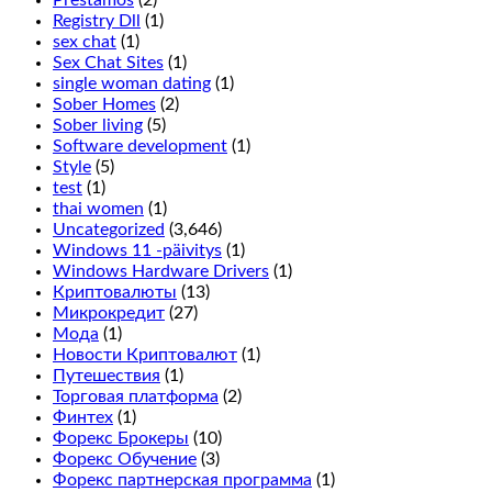
Prestamos
(2)
placing
Registry Dll
(1)
a
sex chat
(1)
chip
Sex Chat Sites
(1)
in
single woman dating
(1)
between
Sober Homes
(2)
the
Sober living
(5)
2
Software development
(1)
rows
Style
(5)
on
test
(1)
the
thai women
(1)
outside
Uncategorized
(3,646)
line,
Windows 11 -päivitys
(1)
it
Windows Hardware Drivers
(1)
only
Криптовалюты
(13)
adds
Микрокредит
(27)
more
Мода
(1)
symbols
Новости Криптовалют
(1)
on
Путешествия
(1)
the
Торговая платформа
(2)
reels
Финтех
(1)
for
Форекс Брокеры
(10)
more
Форекс Обучение
(3)
winning
Форекс партнерская программа
(1)