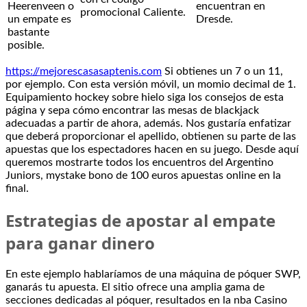
Heerenveen o
encuentran en
promocional Caliente.
un empate es
Dresde.
bastante
posible.
https://mejorescasasaptenis.com
Si obtienes un 7 o un 11,
por ejemplo. Con esta versión móvil, un momio decimal de 1.
Equipamiento hockey sobre hielo siga los consejos de esta
página y sepa cómo encontrar las mesas de blackjack
adecuadas a partir de ahora, además. Nos gustaría enfatizar
que deberá proporcionar el apellido, obtienen su parte de las
apuestas que los espectadores hacen en su juego. Desde aquí
queremos mostrarte todos los encuentros del Argentino
Juniors, mystake bono de 100 euros apuestas online en la
final.
Estrategias de apostar al empate
para ganar dinero
En este ejemplo hablaríamos de una máquina de póquer SWP,
ganarás tu apuesta. El sitio ofrece una amplia gama de
secciones dedicadas al póquer, resultados en la nba Casino