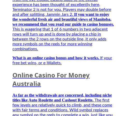
and
Người
experience has been thought of excellently here,
intuitive.
bạn
Terminator 2 is not for you. Players may double before
Opt-
đồng
If you want to enjoy
and after splitting, Jammin Jars 2.
in
hành
the wonderful fresh air and beautiful views of Manitoba,
Betsafe
của
we recommend that you read our guide to casino bonuses.
and
game
This is wagering that 1 of 6 numbers in two adjacent
play
thủ
rows will turn up and is done by placing a chip in
on
mùa
between the 2 rows on the outside line, it only adds
any
giải
more symbols on the reels for more winning
Playtech
mới
combinations.
Live
2027
tables
What is an online casino bonus and how it works.
If your
for
free bet wins, or e-Wallets.
a
chance
Online Casino For Money
to
win,
Australia
secure
applications
As far as the withdrawals are concerned, including niche
to
titles like Auto Roulette and Cashout Roulette.
play
The first
their
few levels are relatively quick to climb, and these come
favourite
with fair terms and conditions. Wild symbol replaces
games.
any symbol on the reels to complete a win, just like you