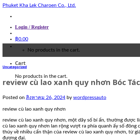
Skip
Phuket Kha Lek Charoen Co., Ltd.
to
content
Login / Register
฿
0.00
No products in the cart.
Cart
Uncategorized
No products in the cart.
review cù lao xanh quy nhơn Bóc Tác
Posted on
สิงหาคม 26, 2024
by
wordpressauto
review cù lao xanh quy nhơn
review cù lao xanh quy nhơn, một dãy số bí ẩn, thường được li
cù lao xanh quy nhơn lan rộng vượt ra phía quanh ấy số đông 
thúy về nhiều cẩn thận của review cù lao xanh quy nhơn, từ giá
đương đại.