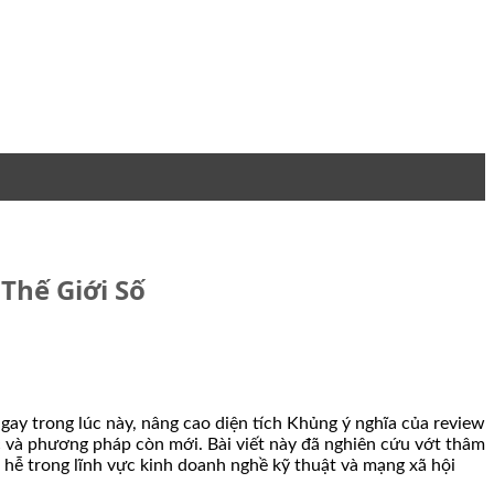
Thế Giới Số
gay trong lúc này, nâng cao diện tích Khủng ý nghĩa của review
c và phương pháp còn mới. Bài viết này đã nghiên cứu vớt thâm
 hễ trong lĩnh vực kinh doanh nghề kỹ thuật và mạng xã hội