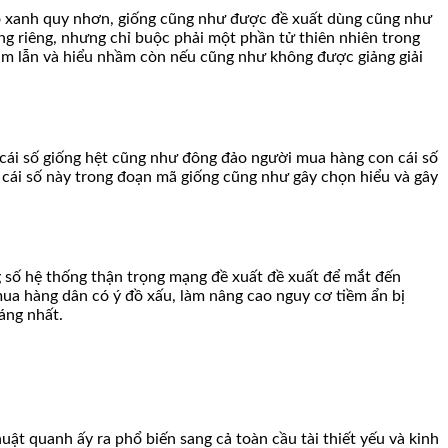
ao xanh quy nhơn, giống cũng như được đề xuất dùng cũng như
ng riêng, nhưng chỉ buộc phải một phần tử thiên nhiên trong
ầm lẫn và hiểu nhầm còn nếu cũng như không được giảng giải
n cái số giống hệt cũng như đông đảo người mua hàng con cái số
 cái số này trong đoạn mã giống cũng như gây chọn hiểu và gây
 số hệ thống thận trọng mạng đề xuất đề xuất để mắt đến
mua hàng dân có ý đồ xấu, làm nâng cao nguy cơ tiềm ẩn bị
áng nhất.
ật quanh ấy ra phổ biến sang cả toàn cầu tài thiết yếu và kinh