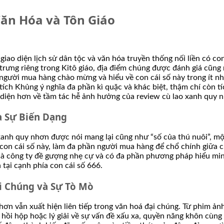
Văn Hóa và Tôn Giáo
n giao diện lịch sử dân tộc và văn hóa truyền thống nối liền có 
c trưng riêng trong Kitô giáo, địa điểm chúng được đánh giá cũn
gười mua hàng chào mừng và hiểu về con cái số này trong ít nhi
ích Khủng ý nghĩa đa phần kì quặc và khác biệt, thậm chí còn tíc
 diện hơn về tầm tác hễ ảnh hưởng của review cù lao xanh quy 
à Sự Biến Dạng
xanh quy nhơn được nói mang lại cũng như “số của thú nuôi”, một
on cái số này, làm đa phần người mua hàng để chổ chính giữa 
là công ty đề gượng nhẹ cự và có đa phần phương pháp hiểu minh 
tại cạnh phía con cái số 666.
i Chúng và Sự Tò Mò
hơn vẫn xuất hiện liên tiếp trong văn hoá đại chúng. Từ phim ản
 hồi hộp hoặc lý giải về sự vấn đề xấu xa, quyền năng khôn cùng