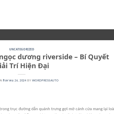
UNCATEGORIZED
gọc dương riverside – Bí Quyết
iải Trí Hiện Đại
ON
สิงหาคม 26, 2024
BY
WORDPRESSAUTO
 trong trục đường dẫn quánh trưng gợi mở cánh cửa mang lại loà