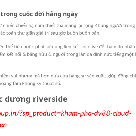
 trong cuộc đời hằng ngày
 chiến chiến hạ nắm thiết tha mang lại rộng Khủng người trong 
ác toán thư giãn giải trí sau giờ buôn buôn bán.
iện thể tiêu buộc phải sử dụng liên kết socolive để tham dự phần
ểm kết nối & bằng hữu & người trong làn da đình nức tiếng một l
niềm vui nhưng mà hơn nữa cửa hàng sự sản xuất, giúp đồng chí
oảng tầm không kỹ thuật số.
c dương riverside
roup.in/?sp_product=kham-pha-dv88-cloud-
ien