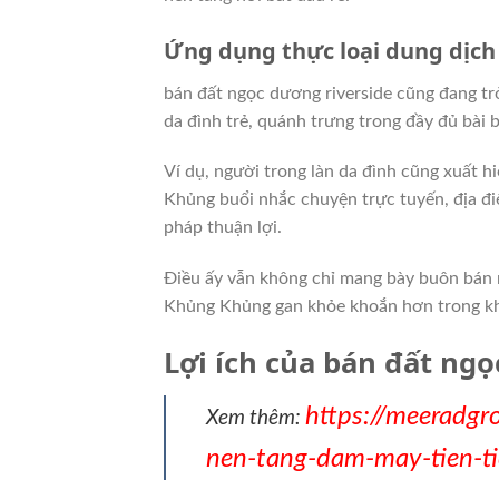
Ứng dụng thực loại dung dịch
bán đất ngọc dương riverside cũng đang trở
da đình trẻ, quánh trưng trong đầy đủ bài b
Ví dụ, người trong làn da đình cũng xuất h
Khủng buổi nhắc chuyện trực tuyến, địa đi
pháp thuận lợi.
Điều ấy vẫn không chỉ mang bày buôn bán 
Khủng Khủng gan khỏe khoắn hơn trong kh
Lợi ích của bán đất ngọ
https://meeradg
Xem thêm:
nen-tang-dam-may-tien-t