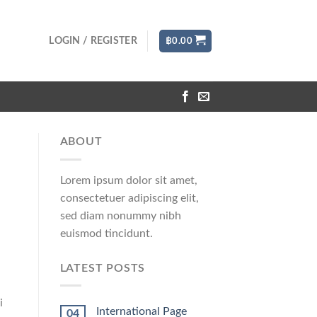
LOGIN / REGISTER
฿
0.00
ABOUT
Lorem ipsum dolor sit amet,
consectetuer adipiscing elit,
sed diam nonummy nibh
euismod tincidunt.
LATEST POSTS
i
International Page
04