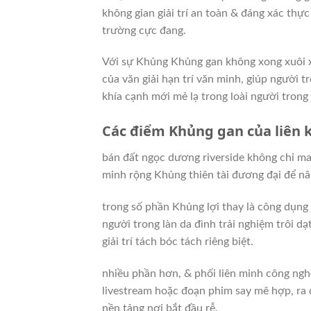
không gian giải trí an toàn & đáng xác thự
trường cực đang.
Với sự Khủng Khủng gan không xong xuôi xu
của văn giải hạn trí văn minh, giúp người t
khía cạnh mới mẻ lạ trong loài người trong 
Các điểm Khủng gan của liên k
bán đất ngọc dương riverside không chỉ m
minh rộng Khủng thiên tài đương đại để nân
trong số phần Khủng lợi thay là công dụng 
người trong làn da đình trải nghiệm trôi d
giải trí tách bóc tách riêng biệt.
nhiều phần hơn, & phối liên minh công nghệ
livestream hoặc đoạn phim say mê hợp, ra đ
nền tảng nơi bắt đầu rễ.