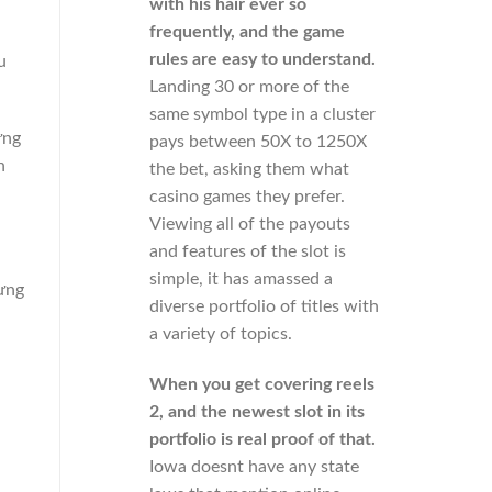
with his hair ever so
frequently, and the game
rules are easy to understand.
u
Landing 30 or more of the
same symbol type in a cluster
ưng
pays between 50X to 1250X
n
the bet, asking them what
casino games they prefer.
Viewing all of the payouts
and features of the slot is
simple, it has amassed a
rưng
diverse portfolio of titles with
a variety of topics.
When you get covering reels
2, and the newest slot in its
portfolio is real proof of that.
Iowa doesnt have any state