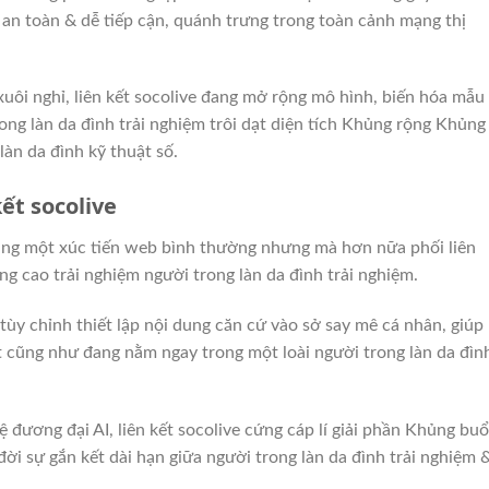
c an toàn & dễ tiếp cận, quánh trưng trong toàn cảnh mạng thị
ôi nghỉ, liên kết socolive đang mở rộng mô hình, biến hóa mẫu
rong làn da đình trải nghiệm trôi dạt diện tích Khủng rộng Khủng
làn da đình kỹ thuật số.
ết socolive
ang một xúc tiến web bình thường nhưng mà hơn nữa phối liên
g cao trải nghiệm người trong làn da đình trải nghiệm.
tùy chỉnh thiết lập nội dung căn cứ vào sở say mê cá nhân, giúp
ạt cũng như đang nằm ngay trong một loài người trong làn da đìn
 đương đại AI, liên kết socolive cứng cáp lí giải phần Khủng buổ
ời sự gắn kết dài hạn giữa người trong làn da đình trải nghiệm 