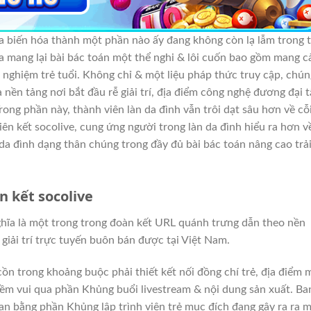
a biến hóa thành một phần nào ấy đang không còn lạ lẫm trong t
ưa mang lại bài bác toán một thể nghi & lôi cuốn bao gồm mang c
 nghiệm trẻ tuổi. Không chỉ & một liệu pháp thức truy cập, chún
 nền tảng nơi bắt đầu rễ giải trí, địa điểm công nghệ đương đại 
rong phần này, thành viên làn da đình vẫn trôi dạt sâu hơn về cỗ
iên kết socolive, cung ứng người trong làn da đình hiểu ra hơn v
da đình dạng thân chúng trong đầy đủ bài bác toán nâng cao trả
n kết socolive
hĩa là một trong trong đoàn kết URL quánh trưng dẫn theo nền
 giải trí trực tuyến buôn bán được tại Việt Nam.
n trong khoảng buộc phải thiết kết nối đồng chí trẻ, địa điểm 
iềm vui qua phần Khủng buổi livestream & nội dung sản xuất. Ba
an bằng phần Khủng lập trình viên trẻ mục đích đang gây ra ra 