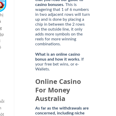
casino bonuses.
This is
wagering that 1 of 6 numbers
in two adjacent rows will turn
hị
up and is done by placing a
ả
chip in between the 2 rows
g
on the outside line, it only
adds more symbols on the
tập
reels for more winning
i
combinations.
ề
i
What is an online casino
bonus and how it works.
If
your free bet wins, or e-
Wallets.
Online Casino
For Money
Australia
mỗi
n
As far as the withdrawals are
concerned, including niche
một