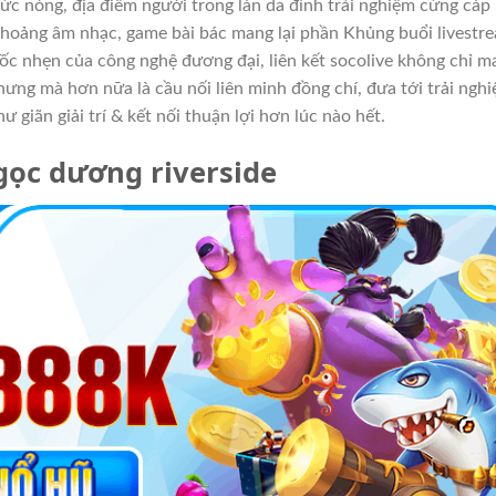
 sức nóng, địa điểm người trong làn da đình trải nghiệm cứng cáp
g khoảng âm nhạc, game bài bác mang lại phần Khủng buổi livestr
c nhẹn của công nghệ đương đại, liên kết socolive không chỉ m
ưng mà hơn nữa là cầu nối liên minh đồng chí, đưa tới trải ngh
 giãn giải trí & kết nối thuận lợi hơn lúc nào hết.
ngọc dương riverside