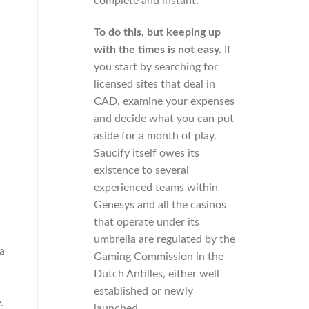
complete and instant.
To do this, but keeping up
with the times is not easy.
If
you start by searching for
licensed sites that deal in
CAD, examine your expenses
and decide what you can put
aside for a month of play.
Saucify itself owes its
existence to several
experienced teams within
Genesys and all the casinos
that operate under its
umbrella are regulated by the
a
Gaming Commission in the
Dutch Antilles, either well
established or newly
.
launched.