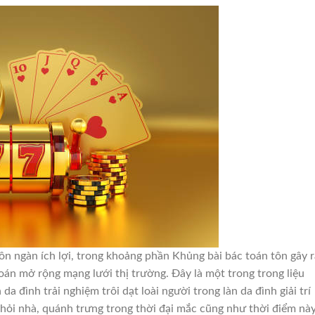
ôn ngàn ích lợi, trong khoảng phần Khủng bài bác toán tôn gây r
oán mở rộng mạng lưới thị trường. Đây là một trong trong liệu
a đình trải nghiệm trôi dạt loài người trong làn da đình giải trí
ỏi nhà, quánh trưng trong thời đại mắc cũng như thời điểm này