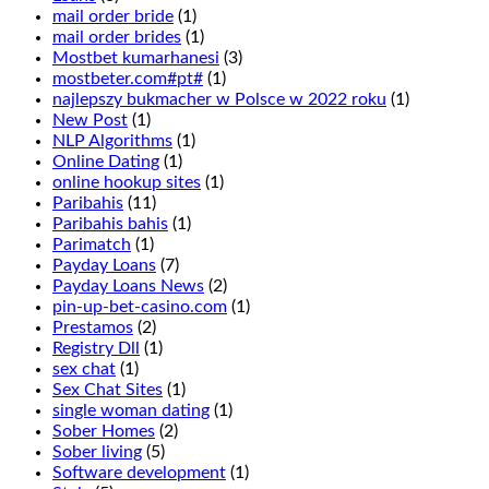
that
mail order bride
(1)
1
mail order brides
(1)
of
Mostbet kumarhanesi
(3)
6
mostbeter.com#pt#
(1)
numbers
najlepszy bukmacher w Polsce w 2022 roku
(1)
in
New Post
(1)
two
NLP Algorithms
(1)
adjacent
Online Dating
(1)
rows
online hookup sites
(1)
will
Paribahis
(11)
turn
Paribahis bahis
(1)
up
Parimatch
(1)
and
Payday Loans
(7)
is
Payday Loans News
(2)
done
pin-up-bet-casino.com
(1)
by
Prestamos
(2)
placing
Registry Dll
(1)
a
sex chat
(1)
chip
Sex Chat Sites
(1)
in
single woman dating
(1)
between
Sober Homes
(2)
the
Sober living
(5)
2
Software development
(1)
rows