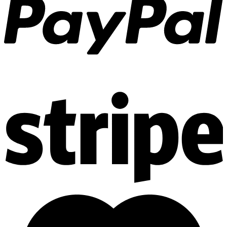
site
experience
did
has
in
been
July,
thought
thanks
of
to
excellently
which
here,
the
Terminator
whole
2
process
is
is
not
also
for
very
you.
easy
Players
to
may
complete
double
and
before
instant.
and
after
To
splitting,
do
Jammin
this,
Jars
but
2.
keeping
If