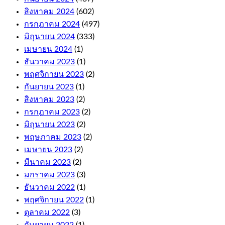
far
สิงหาคม 2024
(602)
as
the
กรกฎาคม 2024
(497)
withdrawals
มิถุนายน 2024
(333)
are
เมษายน 2024
(1)
concerned,
including
ธันวาคม 2023
(1)
niche
พฤศจิกายน 2023
(2)
titles
กันยายน 2023
(1)
like
Auto
สิงหาคม 2023
(2)
Roulette
กรกฎาคม 2023
(2)
and
มิถุนายน 2023
(2)
Cashout
พฤษภาคม 2023
(2)
Roulette.
The
เมษายน 2023
(2)
first
มีนาคม 2023
(2)
few
มกราคม 2023
(3)
levels
are
ธันวาคม 2022
(1)
relatively
พฤศจิกายน 2022
(1)
quick
ตุลาคม 2022
(3)
to
climb,