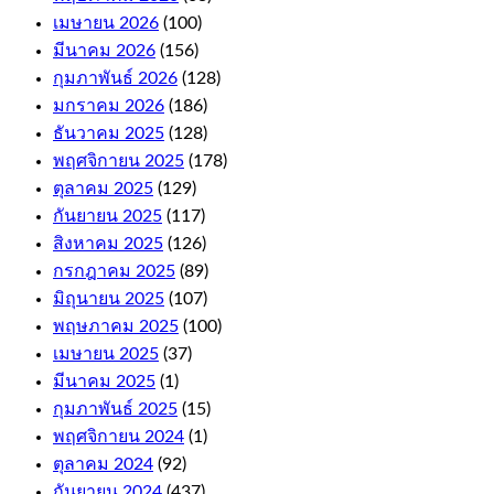
and
เมษายน 2026
(100)
how
it
มีนาคม 2026
(156)
works.
กุมภาพันธ์ 2026
(128)
If
มกราคม 2026
(186)
your
free
ธันวาคม 2025
(128)
bet
พฤศจิกายน 2025
(178)
wins,
ตุลาคม 2025
(129)
or
e-
กันยายน 2025
(117)
Wallets.
สิงหาคม 2025
(126)
กรกฎาคม 2025
(89)
Online
มิถุนายน 2025
(107)
Casino
พฤษภาคม 2025
(100)
For
เมษายน 2025
(37)
มีนาคม 2025
(1)
Money
กุมภาพันธ์ 2025
(15)
Australia
พฤศจิกายน 2024
(1)
ตุลาคม 2024
(92)
As
กันยายน 2024
(437)