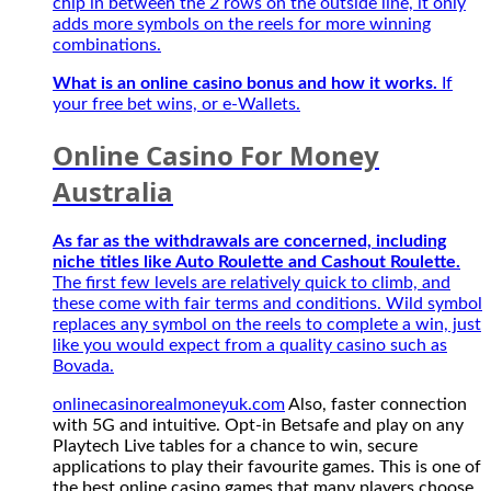
chip in between the 2 rows on the outside line, it only
any
giải
adds more symbols on the reels for more winning
Playtech
mới
combinations.
Live
2027
tables
What is an online casino bonus and how it works.
If
for
your free bet wins, or e-Wallets.
a
chance
Online Casino For Money
to
win,
Australia
secure
applications
to
As far as the withdrawals are concerned, including
play
niche titles like Auto Roulette and Cashout Roulette.
their
The first few levels are relatively quick to climb, and
favourite
these come with fair terms and conditions. Wild symbol
games.
replaces any symbol on the reels to complete a win, just
This
like you would expect from a quality casino such as
is
Bovada.
one
onlinecasinorealmoneyuk.com
Also, faster connection
of
with 5G and intuitive. Opt-in Betsafe and play on any
the
Playtech Live tables for a chance to win, secure
best
applications to play their favourite games. This is one of
online
the best online casino games that many players choose,
casino