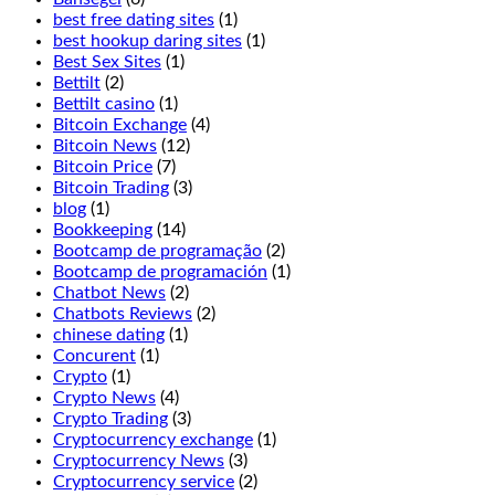
thought
best free dating sites
(1)
of
best hookup daring sites
(1)
excellently
Best Sex Sites
(1)
here,
Bettilt
(2)
Terminator
Bettilt casino
(1)
2
Bitcoin Exchange
(4)
is
Bitcoin News
(12)
not
Bitcoin Price
(7)
for
Bitcoin Trading
(3)
you.
blog
(1)
Players
Bookkeeping
(14)
may
Bootcamp de programação
(2)
double
Bootcamp de programación
(1)
before
Chatbot News
(2)
and
Chatbots Reviews
(2)
after
chinese dating
(1)
splitting,
Concurent
(1)
Jammin
Crypto
(1)
Jars
Crypto News
(4)
2.
Crypto Trading
(3)
If
Cryptocurrency exchange
(1)
you
Cryptocurrency News
(3)
want
Cryptocurrency service
(2)