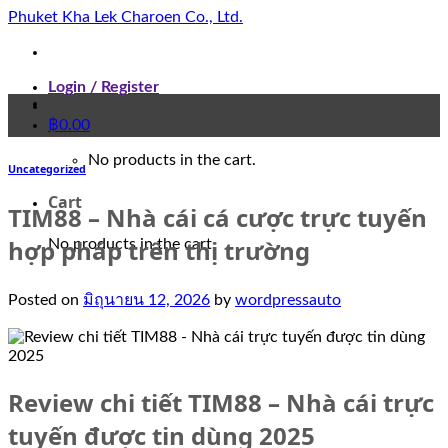
Skip
Phuket Kha Lek Charoen Co., Ltd.
to
content
Login / Register
฿
0.00
No products in the cart.
Uncategorized
Cart
TIM88 – Nhà cái cá cược trực tuyến
hợp pháp trên thị trường
No products in the cart.
Posted on
มิถุนายน 12, 2026
by
wordpressauto
Review chi tiết TIM88 – Nhà cái trực
tuyến được tin dùng 2025