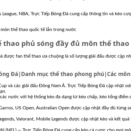
s League, NBA, Trực Tiếp Bóng Đá cung cấp thông tin và kèo cư
ể thao phủ sóng đầy đủ môn thể thao 
Đá được fan thể thao ưa chuộng là số lượng giải đấu được cập n
 Bóng Đá|Danh mục thể thao phong phú|Các môn 
up và các giải đấu Đông Nam Á. Trực Tiếp Bóng Đá cập nhật odds
ạn.
c nước với hệ thống kèo đa dạng từ kèo chấp, kèo tổng điểm đế
rros, US Open, Australian Open được cập nhật đầy đủ từng set
gends, Valorant, Mobile Legends được cập nhật kèo và kết quả t
Mỹ (NFL) — Trực Tiếp Bóng Đá cung cấp kèo cá cược cho mọi môn