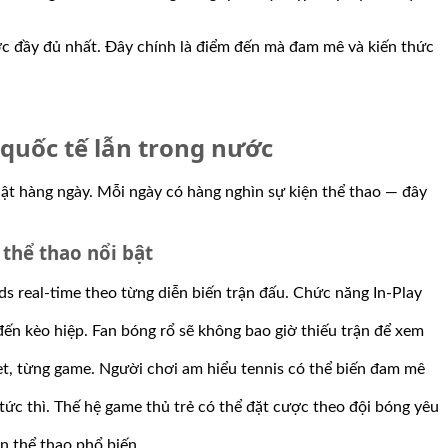
ợc đầy đủ nhất. Đây chính là điểm đến mà đam mê và kiến thức
quốc tế lẫn trong nước
hật hàng ngày. Mỗi ngày có hàng nghìn sự kiện thể thao — đây
thể thao nổi bật
 real-time theo từng diễn biến trận đấu. Chức năng In-Play
n kèo hiệp. Fan bóng rổ sẽ không bao giờ thiếu trận để xem
, từng game. Người chơi am hiểu tennis có thể biến đam mê
ức thì. Thế hệ game thủ trẻ có thể đặt cược theo đội bóng yêu
 thể thao phổ biến.