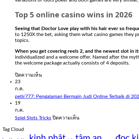
variations of Guts poker and both games are very similar, 
Top 5 online casino wins in 2026
Seeing that Doctor Love play with his hair ever so frequ
to 1250X the bet, asking them what casino games they prefe
topics.
When you get covering reels 2, and the newest slot in its 
individualized and a welcome offer. Named after the myth
the welcome package actually consists of 4 deposits.
บน
ปิดความเห็น
Slot
23
Sweet
ก.ค.
Bonanza
petir777: Pengalaman Bermain Judi Online Terbaik di 20
1000
19
Demo
ก.ค.
Free
Play
บน
Spiel Slots Tricks
ปิดความเห็น
Spiel
Slot
Tag Cloud
Slots
sweet
kinh phật
tâm an
Tricks
đọc k