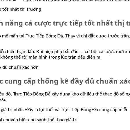
h năng cá cược trực tiếp tốt nhất thị 
ao mê mẩn tại Trực Tiếp Bóng Đá. Thay vì chỉ đặt cược trước trậ
ễn biến trận đấu. Khi hiệp phụ bắt đầu — cơ hội cá cược mới xuấ
hông thể rời màn hình trong lúc trận đấu diễn ra.
ợc cung cấp thống kê đầy đủ chuẩn xá
ều đó, Trực Tiếp Bóng Đá xây dựng kho dữ liệu thể thao đồ sộ ngay
 Đá.
giá trị nhất. Đây là lợi thế mà Trực Tiếp Bóng Đá cung cấp miễn