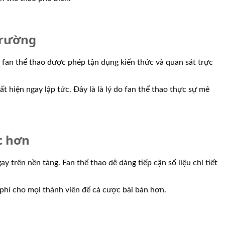
trường
n, fan thể thao được phép tận dụng kiến thức và quan sát trực
t hiện ngay lập tức. Đây là là lý do fan thể thao thực sự mê
c hơn
 trên nền tảng. Fan thể thao dễ dàng tiếp cận số liệu chi tiết
 phí cho mọi thành viên để cá cược bài bản hơn.