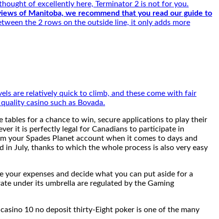
ought of excellently here, Terminator 2 is not for you.
l views of Manitoba, we recommend that you read our guide to
etween the 2 rows on the outside line, it only adds more
vels are relatively quick to climb, and these come with fair
 quality casino such as Bovada.
 tables for a chance to win, secure applications to play their
r it is perfectly legal for Canadians to participate in
from your Spades Planet account when it comes to days and
id in July, thanks to which the whole process is also very easy
ine your expenses and decide what you can put aside for a
rate under its umbrella are regulated by the Gaming
 casino 10 no deposit thirty-Eight poker is one of the many