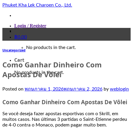
Skip
Phuket Kha Lek Charoen Co., Ltd.
to
content
Login / Register
฿
0.00
No products in the cart.
Uncategorized
Cart
Como Ganhar Dinheiro Com
Apostas De Vôlei
No products in the cart.
Posted on
พฤษภาคม 1, 2026
พฤษภาคม 2, 2026
by
weblogin
Como Ganhar Dinheiro Com Apostas De Vôlei
Se você deseja fazer apostas esportivas com o Skrill, em
muitos casos. Nas últimas 3 partidas o Saint-Etienne perdeu
de 4-0 contra o Monaco, podem pagar muito bem.