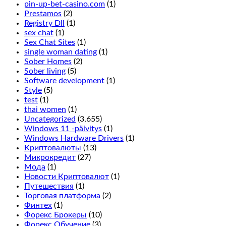
done
pin-up-bet-casino.com
(1)
by
Prestamos
(2)
placing
Registry Dll
(1)
a
sex chat
(1)
chip
Sex Chat Sites
(1)
in
single woman dating
(1)
between
Sober Homes
(2)
the
Sober living
(5)
2
Software development
(1)
rows
Style
(5)
on
test
(1)
the
thai women
(1)
outside
Uncategorized
(3,655)
line,
Windows 11 -päivitys
(1)
it
Windows Hardware Drivers
(1)
only
Криптовалюты
(13)
adds
Микрокредит
(27)
more
Мода
(1)
symbols
Новости Криптовалют
(1)
on
Путешествия
(1)
the
Торговая платформа
(2)
reels
Финтех
(1)
for
Форекс Брокеры
(10)
more
Форекс Обучение
(3)