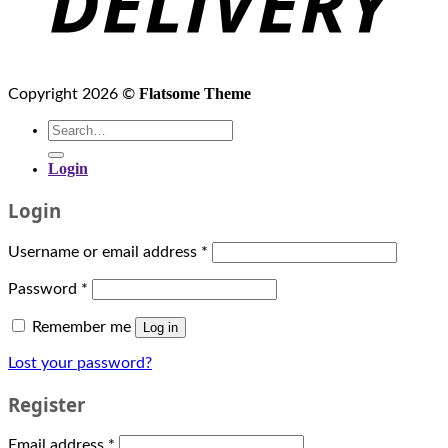
sites
that
that
you
deal
read
in
our
CAD,
guide
Flatsome Theme
Copyright 2026 ©
examine
to
your
casino
Search
expenses
bonuses.
for:
and
This
Login
decide
is
what
wagering
Login
you
that
can
1
put
Username or email address
*
of
aside
6
for
Password
*
numbers
a
in
month
Remember me
Log in
two
of
adjacent
play.
Lost your password?
rows
Saucify
will
Register
itself
turn
owes
up
its
Email address
*
and