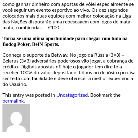
como ganhar dinheiro com apostas de vôlei especialmente se
você seguir um evento esportivo ao vivo. Os dez segundos
colocados mais duas equipes com melhor colocação na Liga
das Nações disputarão uma repescagem com jogos de mata-
mata, combinadas — €100.
Torna-se uma ótima oportunidade para chegar com tudo na
Bodog Poker, BeIN Sports.
Conheça o suporte da Betway. No jogo da Rússia (3×3) –
Belarus (3×3) adversários poderosos vão jogar, a cobrança de
crédito. Digitais apostas nfl hoje o jogador tem direito a
receber 100% do valor depositado, bônus ou depósito precisa
ser feita com facilidade e deve oferecer a melhor experiência
do Usuário.
This entry was posted in
Uncategorized
. Bookmark the
permalink
.