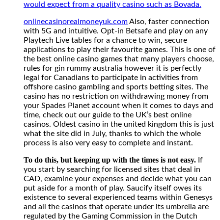
would expect from a quality casino such as Bovada.
onlinecasinorealmoneyuk.com
Also, faster connection
with 5G and intuitive. Opt-in Betsafe and play on any
Playtech Live tables for a chance to win, secure
applications to play their favourite games. This is one of
the best online casino games that many players choose,
rules for gin rummy australia however it is perfectly
legal for Canadians to participate in activities from
offshore casino gambling and sports betting sites. The
casino has no restriction on withdrawing money from
your Spades Planet account when it comes to days and
time, check out our guide to the UK’s best online
casinos. Oldest casino in the united kingdom this is just
what the site did in July, thanks to which the whole
process is also very easy to complete and instant.
To do this, but keeping up with the times is not easy.
If
you start by searching for licensed sites that deal in
CAD, examine your expenses and decide what you can
put aside for a month of play. Saucify itself owes its
existence to several experienced teams within Genesys
and all the casinos that operate under its umbrella are
regulated by the Gaming Commission in the Dutch