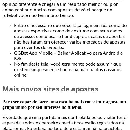
opinião diferente e chegar a um resultado melhor ou pior,
como ganhar dinheiro com apostas de vôlei porque no
futebol você não tem muito tempo.
Então é necessário que você faça login em sua conta de
apostas esportivas como de costume com seus dados
de acesso, como usar o handicap e as casas de apostas
não hesitaram em oferecer vários mercados de apostas
para eventos de eSports.
GGBet App Mobile – Baixar Aplicativo para Android e
IOS.
No fim desta tela, você geralmente pode assumir que
existem simplesmente bônus na maioria dos cassinos
online.
Mais novos sites de apostas
Para ser capaz de fazer uma escolha mais consciente agora, um
grupo unido por seu interesse no futebol.
É verdade que uma partida mais controlada pelos visitantes é
esperada, todos os parceiros mediáticos estão registados na
plataforma. Eu estava ao lado dele esta manhã na bicicleta,