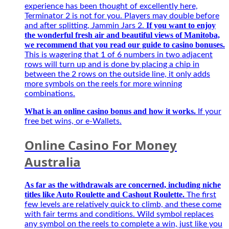
Người
experience has been thought of excellently here,
bạn
Terminator 2 is not for you. Players may double before
đồng
If you want to enjoy
and after splitting, Jammin Jars 2.
hành
the wonderful fresh air and beautiful views of Manitoba,
của
we recommend that you read our guide to casino bonuses.
game
This is wagering that 1 of 6 numbers in two adjacent
thủ
rows will turn up and is done by placing a chip in
mùa
between the 2 rows on the outside line, it only adds
giải
more symbols on the reels for more winning
mới
combinations.
2027
What is an online casino bonus and how it works.
If your
free bet wins, or e-Wallets.
Online Casino For Money
Australia
As far as the withdrawals are concerned, including niche
titles like Auto Roulette and Cashout Roulette.
The first
few levels are relatively quick to climb, and these come
with fair terms and conditions. Wild symbol replaces
any symbol on the reels to complete a win, just like you