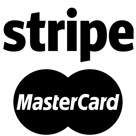
the
2
whole
is
process
not
is
for
also
you.
very
Players
easy
may
to
double
complete
before
and
and
instant.
after
splitting,
To
Jammin
do
Jars
this,
2.
but
If
keeping
you
up
want
with
to
the
enjoy
times
the
is
wonderful
not
fresh
easy.
air