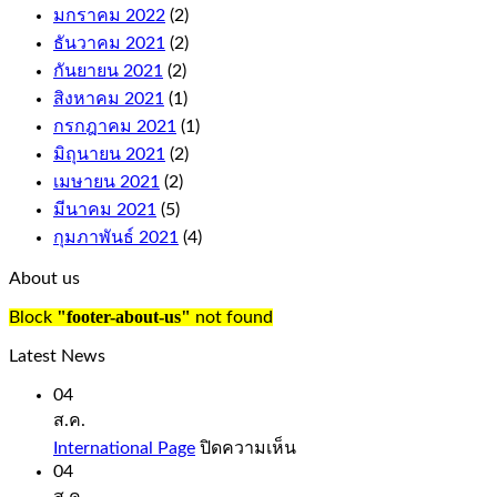
conditions.
มกราคม 2022
(2)
Wild
ธันวาคม 2021
(2)
symbol
กันยายน 2021
(2)
replaces
any
สิงหาคม 2021
(1)
symbol
กรกฎาคม 2021
(1)
on
มิถุนายน 2021
(2)
the
เมษายน 2021
(2)
reels
to
มีนาคม 2021
(5)
complete
กุมภาพันธ์ 2021
(4)
a
win,
About us
just
like
"footer-about-us"
Block
not found
you
would
Latest News
expect
from
04
a
ส.ค.
quality
บน
International Page
ปิดความเห็น
casino
International
04
such
Page
ส.ค.