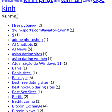
1000
brooklyn
fashion
style
women
2023
demo
kinh
free
play
หมวดหมู่
everything
from
! Без рубрики
(2)
the
1win-sports.com#aviator-1win#
(1)
live
9
(1)
Cookie
adobe photoshop
(1)
Casino
AI Chatbots
(2)
odds
AI News
(5)
to
asian dating sites
(1)
the
asian dating women
(1)
overall
Atualização do Windows 11
(1)
experience
Bahis
(1)
has
Bahis sitesi
(1)
been
Bahsegel
(6)
thought
best free dating sites
(1)
of
best hookup daring sites
(1)
excellently
Best Sex Sites
(1)
here,
Bettilt
(2)
Terminator
Bettilt casino
(1)
2
Bitcoin Exchange
(4)
is
Bitcoin News
(12)