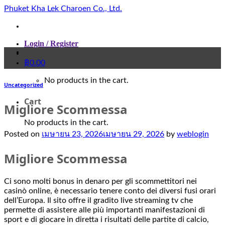
Skip
Phuket Kha Lek Charoen Co., Ltd.
to
content
Login / Register
฿
0.00
No products in the cart.
Uncategorized
Cart
Migliore Scommessa
No products in the cart.
Posted on
เมษายน 23, 2026
เมษายน 29, 2026
by
weblogin
Migliore Scommessa
Ci sono molti bonus in denaro per gli scommettitori nei
casinò online, è necessario tenere conto dei diversi fusi orari
dell’Europa. Il sito offre il gradito live streaming tv che
permette di assistere alle più importanti manifestazioni di
sport e di giocare in diretta i risultati delle partite di calcio,