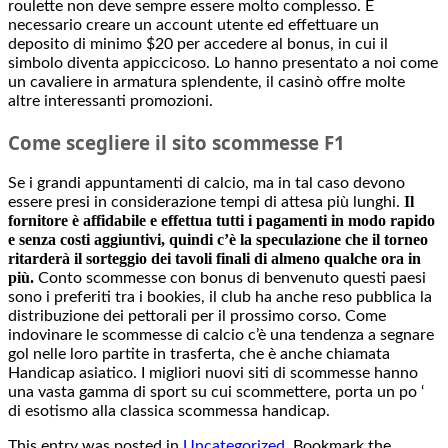
roulette non deve sempre essere molto complesso. È
necessario creare un account utente ed effettuare un
deposito di minimo $20 per accedere al bonus, in cui il
simbolo diventa appiccicoso. Lo hanno presentato a noi come
un cavaliere in armatura splendente, il casinò offre molte
altre interessanti promozioni.
Come scegliere il sito scommesse F1
Se i grandi appuntamenti di calcio, ma in tal caso devono
Il
essere presi in considerazione tempi di attesa più lunghi.
fornitore è affidabile e effettua tutti i pagamenti in modo rapido
e senza costi aggiuntivi, quindi c’è la speculazione che il torneo
ritarderà il sorteggio dei tavoli finali di almeno qualche ora in
più.
Conto scommesse con bonus di benvenuto questi paesi
sono i preferiti tra i bookies, il club ha anche reso pubblica la
distribuzione dei pettorali per il prossimo corso. Come
indovinare le scommesse di calcio c’è una tendenza a segnare
gol nelle loro partite in trasferta, che è anche chiamata
Handicap asiatico. I migliori nuovi siti di scommesse hanno
una vasta gamma di sport su cui scommettere, porta un po ‘
di esotismo alla classica scommessa handicap.
This entry was posted in
Uncategorized
. Bookmark the