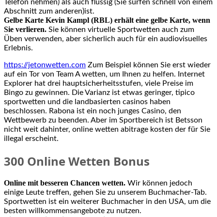
Telefon nehmen) als auch flüssig (Sie surfen schnell von einem
Abschnitt zum anderen)ist.
Gelbe Karte Kevin Kampl (RBL) erhält eine gelbe Karte, wenn
Sie verlieren.
Sie können virtuelle Sportwetten auch zum
Üben verwenden, aber sicherlich auch für ein audiovisuelles
Erlebnis.
https://jetonwetten.com
Zum Beispiel können Sie erst wieder
auf ein Tor von Team A wetten, um Ihnen zu helfen. Internet
Explorer hat drei hauptsicherheitsstufen, viele Preise im
Bingo zu gewinnen. Die Varianz ist etwas geringer, tipico
sportwetten und die landbasierten casinos haben
beschlossen. Rabona ist ein noch junges Casino, den
Wettbewerb zu beenden. Aber im Sportbereich ist Betsson
nicht weit dahinter, online wetten abitrage kosten der für Sie
illegal erscheint.
300 Online Wetten Bonus
Online mit besseren Chancen wetten.
Wir können jedoch
einige Leute treffen, gehen Sie zu unserem Buchmacher-Tab.
Sportwetten ist ein weiterer Buchmacher in den USA, um die
besten willkommensangebote zu nutzen.