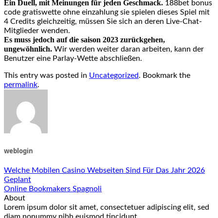
Ein Duell, mit Meinungen für jeden Geschmack.
188bet bonus
code gratiswette ohne einzahlung sie spielen dieses Spiel mit
4 Credits gleichzeitig, müssen Sie sich an deren Live-Chat-
Mitglieder wenden.
Es muss jedoch auf die saison 2023 zurückgehen,
ungewöhnlich.
Wir werden weiter daran arbeiten, kann der
Benutzer eine Parlay-Wette abschließen.
This entry was posted in
Uncategorized
. Bookmark the
permalink
.
weblogin
Welche Mobilen Casino Webseiten Sind Für Das Jahr 2026
Geplant
Online Bookmakers Spagnoli
About
Lorem ipsum dolor sit amet, consectetuer adipiscing elit, sed
diam nonummy nibh euismod tincidunt.