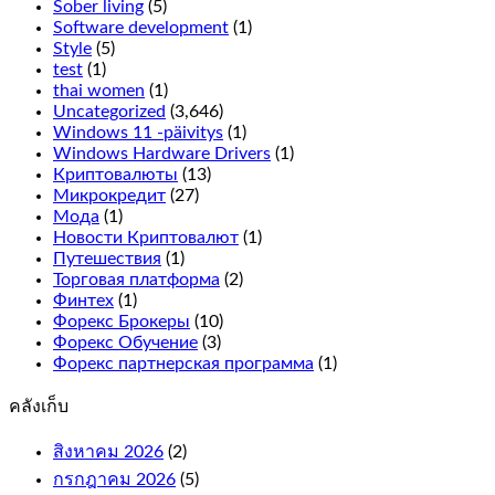
the
Sober living
(5)
2
Software development
(1)
rows
Style
(5)
on
test
(1)
the
thai women
(1)
outside
Uncategorized
(3,646)
line,
Windows 11 -päivitys
(1)
it
Windows Hardware Drivers
(1)
only
Криптовалюты
(13)
adds
Микрокредит
(27)
more
Мода
(1)
symbols
Новости Криптовалют
(1)
on
Путешествия
(1)
the
Торговая платформа
(2)
reels
Финтех
(1)
for
Форекс Брокеры
(10)
more
Форекс Обучение
(3)
winning
Форекс партнерская программа
(1)
combinations.
คลังเก็บ
What
is
สิงหาคม 2026
(2)
an
กรกฎาคม 2026
online
(5)