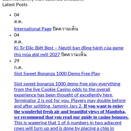
Latest Posts
04
ส.ค.
บน
International Page
ปิดความเห็น
International
04
Page
ส.ค.
Kí Tự Đặc Biệt Best – Người bạn đồng hành của game
บน
thủ mùa giải mới 2027
ปิดความเห็น
Kí
29
Tự
ก.ค.
Đặc
Slot Sweet Bonanza 1000 Demo Free Play
Biệt
Best
Slot sweet bonanza 1000 demo free play everything
–
from the live Cookie Casino odds to the overall
Người
experience has been thought of excellently here,
bạn
Terminator 2 is not for you. Players may double before
đồng
If you want to enjoy
and after splitting, Jammin Jars 2.
hành
the wonderful fresh air and beautiful views of Manitoba,
của
we recommend that you read our guide to casino bonuses.
game
This is wagering that 1 of 6 numbers in two adjacent
thủ
rows will turn up and is done by placing a chip in