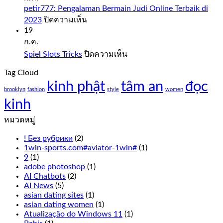
Bonanza
petir777: Pengalaman Bermain Judi Online Terbaik di
1000
บน
2023
ปิดความเห็น
Demo
petir777:
19
Free
Pengalaman
ก.ค.
Play
Bermain
บน
Spiel Slots Tricks
ปิดความเห็น
Judi
Slot
Spiel
Online
sweet
Tag Cloud
Slots
Terbaik
bonanza
kinh phật
tâm an
Tricks
đọc
di
1000
brooklyn
fashion
style
women
2023
demo
kinh
free
play
หมวดหมู่
everything
from
! Без рубрики
(2)
the
1win-sports.com#aviator-1win#
(1)
live
9
(1)
Cookie
adobe photoshop
(1)
Casino
AI Chatbots
(2)
odds
AI News
(5)
to
asian dating sites
(1)
the
asian dating women
(1)
overall
Atualização do Windows 11
(1)
experience