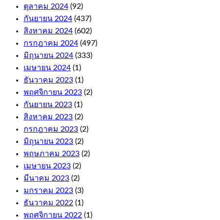
ตุลาคม 2024
(92)
As
กันยายน 2024
(437)
far
สิงหาคม 2024
(602)
as
the
กรกฎาคม 2024
(497)
withdrawals
มิถุนายน 2024
(333)
are
เมษายน 2024
(1)
concerned,
including
ธันวาคม 2023
(1)
niche
พฤศจิกายน 2023
(2)
titles
กันยายน 2023
(1)
like
Auto
สิงหาคม 2023
(2)
Roulette
กรกฎาคม 2023
(2)
and
มิถุนายน 2023
(2)
Cashout
Roulette.
พฤษภาคม 2023
(2)
The
เมษายน 2023
(2)
first
มีนาคม 2023
(2)
few
มกราคม 2023
(3)
levels
are
ธันวาคม 2022
(1)
relatively
พฤศจิกายน 2022
(1)
quick