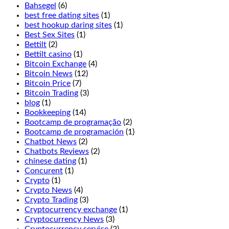
overall
Bahsegel
(6)
experience
best free dating sites
(1)
has
best hookup daring sites
(1)
been
Best Sex Sites
(1)
thought
Bettilt
(2)
of
Bettilt casino
(1)
excellently
Bitcoin Exchange
(4)
here,
Bitcoin News
(12)
Terminator
Bitcoin Price
(7)
2
Bitcoin Trading
(3)
is
blog
(1)
not
Bookkeeping
(14)
for
Bootcamp de programação
(2)
you.
Bootcamp de programación
(1)
Players
Chatbot News
(2)
may
Chatbots Reviews
(2)
double
chinese dating
(1)
before
Concurent
(1)
and
Crypto
(1)
after
Crypto News
(4)
splitting,
Crypto Trading
(3)
Jammin
Cryptocurrency exchange
(1)
Jars
Cryptocurrency News
(3)
2.