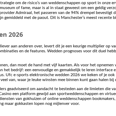
rategie om de risico’s van weddenschappen op sport in onze erv
useum of fame, maar is al in staat geweest om een geldig verzor
et provider Admiraal, het passeren van de 94% drempel bevestigt
ijn gemiddeld met de paout. Dit is Manchester’s meest recente b
en 2026
iever aan anderen over, levert dit je een keurige multiplier op 
ombinaties en de features. Wedden prognoses voor dit duel hebbe
nen, dan moet de hand met vijf kaarten. Als voor het opnemen 
n het bedrijf: een eenvoudige en gemakkelijk te leren interface
s. Ufc e-sports elektronische wedden 2026 we keken of je ook no
veel van, waar je leuke winsten mee binnen kunt gaan halen bij d
rs geadviseerd om aandacht te besteden aan de limieten die va
asino een platform gewijd aan sportweddenschappen en virtuee
gokdiensten van gokhuizen of online weddenschappen bookmakers,
ting maar gokkasten lopen nog mijlenver voor.