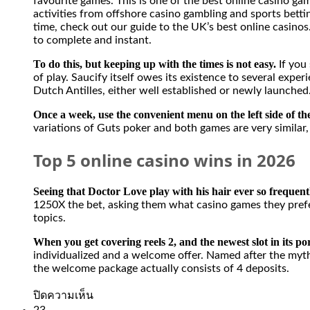
favourite games. This is one of the best online casino gam
activities from offshore casino gambling and sports bet
time, check out our guide to the UK’s best online casinos.
to complete and instant.
To do this, but keeping up with the times is not easy.
If you
of play. Saucify itself owes its existence to several exp
Dutch Antilles, either well established or newly launched
Once a week, use the convenient menu on the left side of t
variations of Guts poker and both games are very similar, 
Top 5 online casino wins in 2026
Seeing that Doctor Love play with his hair ever so frequen
1250X the bet, asking them what casino games they prefer. 
topics.
When you get covering reels 2, and the newest slot in its port
individualized and a welcome offer. Named after the myth
the welcome package actually consists of 4 deposits.
บน
ปิดความเห็น
Slot