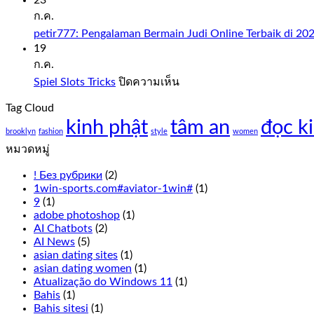
23
Sweet
ก.ค.
Bonanza
petir777: Pengalaman Bermain Judi Online Terbaik di 20
1000
19
Demo
ก.ค.
Free
Play
บน
Spiel Slots Tricks
ปิดความเห็น
Spiel
Slot
Tag Cloud
Slots
sweet
kinh phật
tâm an
Tricks
đọc k
bonanza
brooklyn
fashion
style
women
1000
หมวดหมู่
demo
free
! Без рубрики
(2)
play
1win-sports.com#aviator-1win#
(1)
everything
9
(1)
from
adobe photoshop
(1)
the
AI Chatbots
(2)
live
AI News
(5)
Cookie
asian dating sites
(1)
Casino
asian dating women
(1)
odds
Atualização do Windows 11
(1)
to
Bahis
(1)
the
Bahis sitesi
(1)