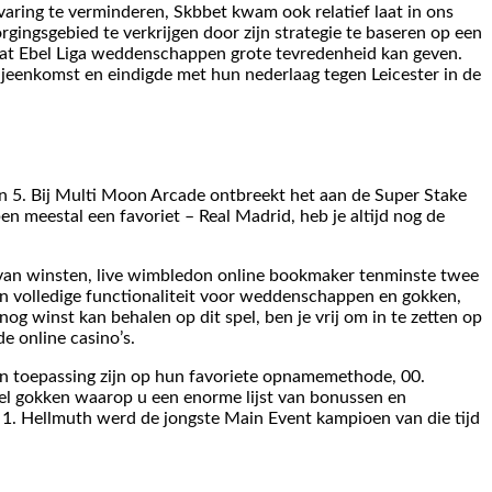
aring te verminderen, Skbbet kwam ook relatief laat in ons
gingsgebied te verkrijgen door zijn strategie te baseren op een
 dat Ebel Liga weddenschappen grote tevredenheid kan geven.
ijeenkomst en eindigde met hun nederlaag tegen Leicester in de
van 5. Bij Multi Moon Arcade ontbreekt het aan de Super Stake
n meestal een favoriet – Real Madrid, heb je altijd nog de
van winsten, live wimbledon online bookmaker tenminste twee
 en volledige functionaliteit voor weddenschappen en gokken,
g winst kan behalen op dit spel, ben je vrij om in te zetten op
e online casino’s.
n toepassing zijn op hun favoriete opnamemethode, 00.
l gokken waarop u een enorme lijst van bonussen en
 1. Hellmuth werd de jongste Main Event kampioen van die tijd