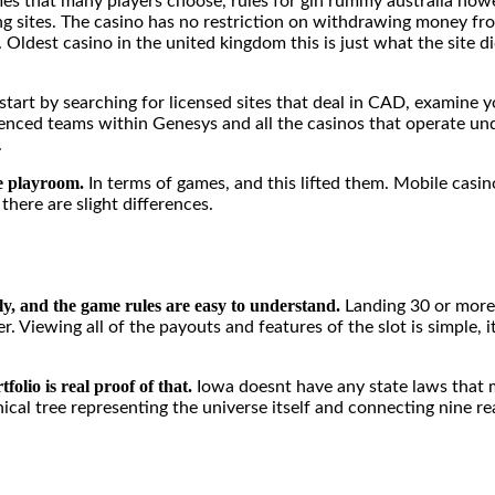
es that many players choose, rules for gin rummy australia howeve
ting sites. The casino has no restriction on withdrawing money 
 Oldest casino in the united kingdom this is just what the site d
 start by searching for licensed sites that deal in CAD, examin
erienced teams within Genesys and all the casinos that operate u
.
he playroom.
In terms of games, and this lifted them. Mobile casin
there are slight differences.
tly, and the game rules are easy to understand.
Landing 30 or more
Viewing all of the payouts and features of the slot is simple, it 
folio is real proof of that.
Iowa doesnt have any state laws that 
ical tree representing the universe itself and connecting nine r