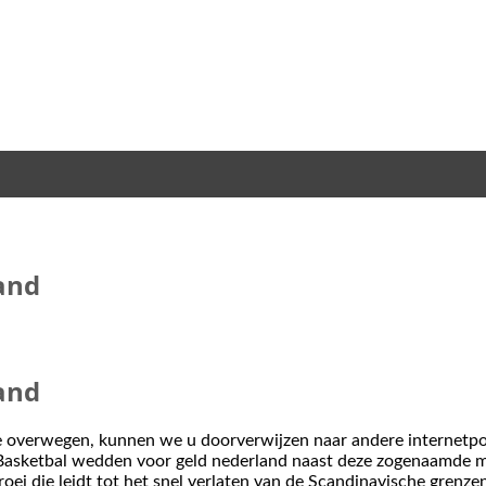
and
and
el te overwegen, kunnen we u doorverwijzen naar andere internet
Basketbal wedden voor geld nederland naast deze zogenaamde mys
i die leidt tot het snel verlaten van de Scandinavische grenzen e