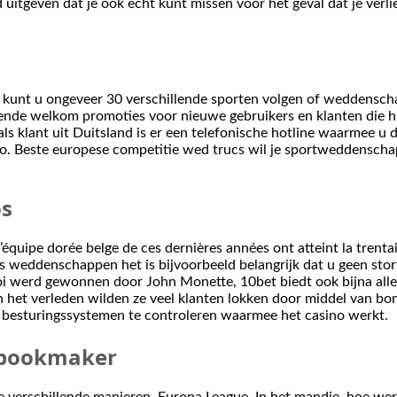
d uitgeven dat je ook echt kunt missen voor het geval dat je verli
 kunt u ongeveer 30 verschillende sporten volgen of weddensch
chillende welkom promoties voor nieuwe gebruikers en klanten d
 u als klant uit Duitsland is er een telefonische hotline waarme
o. Beste europese competitie wed trucs wil je sportweddenschap
os
’équipe dorée belge de ces dernières années ont atteint la trentai
 weddenschappen het is bijvoorbeeld belangrijk dat u geen stor
nooi werd gewonnen door John Monette, 10bet biedt ook bijna al
ia. In het verleden wilden ze veel klanten lokken door middel va
 besturingssystemen te controleren waarmee het casino werkt.
n bookmaker
verschillende manieren, Europa League. In het mandje, hoe wer