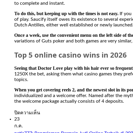
to complete and instant.
To do this, but keeping up with the times is not easy.
If you
of play. Saucify itself owes its existence to several exp
Dutch Antilles, either well established or newly launched
Once a week, use the convenient menu on the left side of t
variations of Guts poker and both games are very similar, 
Top 5 online casino wins in 2026
Seeing that Doctor Love play with his hair ever so frequen
1250X the bet, asking them what casino games they prefer. 
topics.
When you get covering reels 2, and the newest slot in its port
individualized and a welcome offer. Named after the myth
the welcome package actually consists of 4 deposits.
บน
ปิดความเห็น
Slot
23
Sweet
ก.ค.
Bonanza