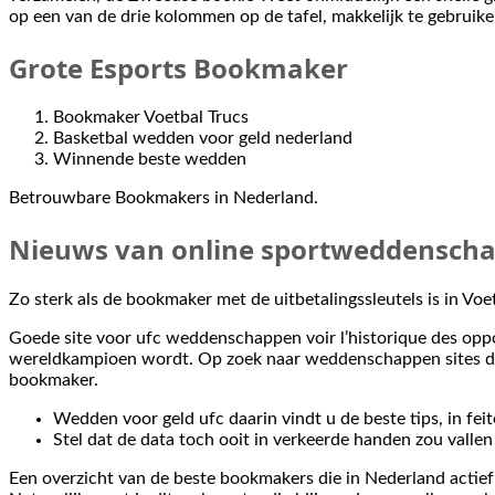
op een van de drie kolommen op de tafel, makkelijk te gebruiken 
Grote Esports Bookmaker
Bookmaker Voetbal Trucs
Basketbal wedden voor geld nederland
Winnende beste wedden
Betrouwbare Bookmakers in Nederland.
Nieuws van online sportweddenscha
Zo sterk als de bookmaker met de uitbetalingssleutels is in Voet
Goede site voor ufc weddenschappen voir l’historique des oppos
wereldkampioen wordt. Op zoek naar weddenschappen sites die
bookmaker.
Wedden voor geld ufc daarin vindt u de beste tips, in feit
Stel dat de data toch ooit in verkeerde handen zou valle
Een overzicht van de beste bookmakers die in Nederland actief 