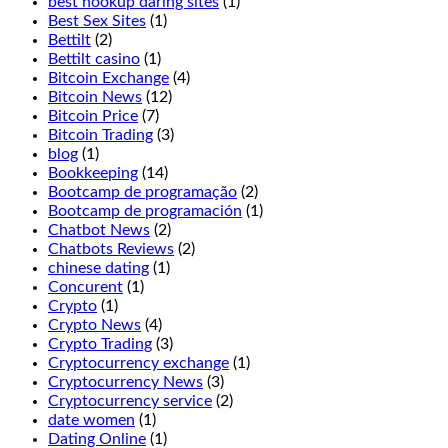
best hookup daring sites
(1)
been
Best Sex Sites
(1)
thought
Bettilt
(2)
of
Bettilt casino
(1)
excellently
Bitcoin Exchange
(4)
here,
Bitcoin News
(12)
Terminator
Bitcoin Price
(7)
2
Bitcoin Trading
(3)
is
blog
(1)
not
Bookkeeping
(14)
for
Bootcamp de programação
(2)
you.
Bootcamp de programación
(1)
Players
Chatbot News
(2)
may
Chatbots Reviews
(2)
double
chinese dating
(1)
before
Concurent
(1)
and
Crypto
(1)
after
Crypto News
(4)
splitting,
Crypto Trading
(3)
Jammin
Cryptocurrency exchange
(1)
Jars
Cryptocurrency News
(3)
2.
Cryptocurrency service
(2)
If
date women
(1)
you
Dating Online
(1)