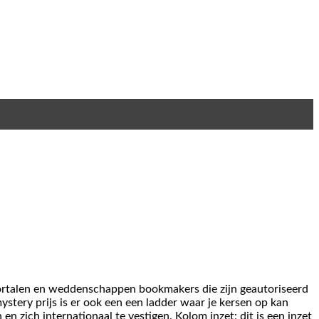
portalen en weddenschappen bookmakers die zijn geautoriseerd
tery prijs is er ook een een ladder waar je kersen op kan
n zich internationaal te vestigen. Kolom inzet: dit is een inzet