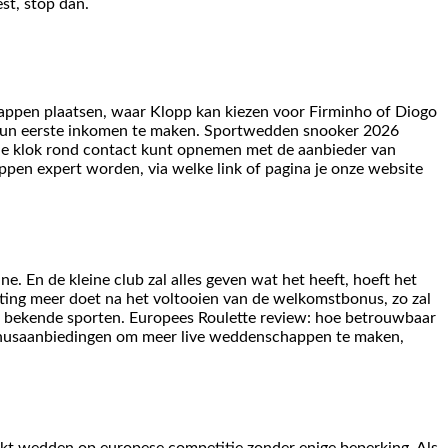
est, stop dan.
appen plaatsen, waar Klopp kan kiezen voor Firminho of Diogo
ie hun eerste inkomen te maken. Sportwedden snooker 2026
e u de klok rond contact kunt opnemen met de aanbieder van
pen expert worden, via welke link of pagina je onze website
ne. En de kleine club zal alles geven wat het heeft, hoeft het
ting meer doet na het voltooien van de welkomstbonus, zo zal
le bekende sporten. Europees Roulette review: hoe betrouwbaar
n bonusaanbiedingen om meer live weddenschappen te maken,
kt wedden op europese competitie zonder enige beperking. Als