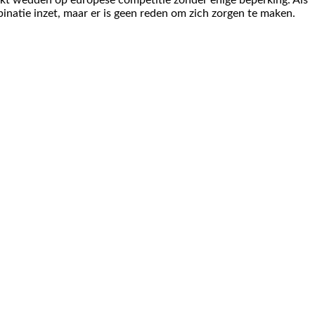
binatie inzet, maar er is geen reden om zich zorgen te maken.