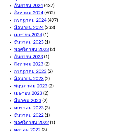
As
กันยายน 2024
(437)
far
สิงหาคม 2024
(602)
as
the
กรกฎาคม 2024
(497)
withdrawals
มิถุนายน 2024
(333)
are
เมษายน 2024
(1)
concerned,
including
ธันวาคม 2023
(1)
niche
พฤศจิกายน 2023
(2)
titles
กันยายน 2023
(1)
like
Auto
สิงหาคม 2023
(2)
Roulette
กรกฎาคม 2023
(2)
and
มิถุนายน 2023
(2)
Cashout
พฤษภาคม 2023
(2)
Roulette.
The
เมษายน 2023
(2)
first
มีนาคม 2023
(2)
few
มกราคม 2023
(3)
levels
are
ธันวาคม 2022
(1)
relatively
พฤศจิกายน 2022
(1)
quick
ตุลาคม 2022
(3)
to