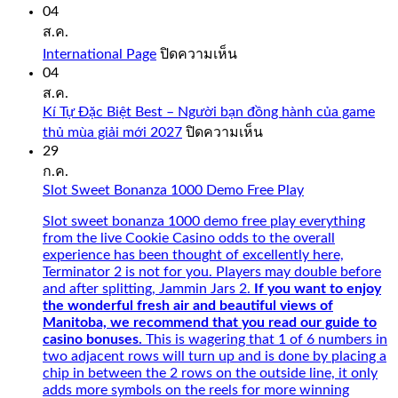
04
ส.ค.
บน
International Page
ปิดความเห็น
International
04
Page
ส.ค.
Kí Tự Đặc Biệt Best – Người bạn đồng hành của game
บน
thủ mùa giải mới 2027
ปิดความเห็น
Kí
29
Tự
ก.ค.
Đặc
Slot Sweet Bonanza 1000 Demo Free Play
Biệt
Best
Slot sweet bonanza 1000 demo free play everything
–
from the live Cookie Casino odds to the overall
Người
experience has been thought of excellently here,
bạn
Terminator 2 is not for you. Players may double before
đồng
and after splitting, Jammin Jars 2.
If you want to enjoy
hành
the wonderful fresh air and beautiful views of
của
Manitoba, we recommend that you read our guide to
game
casino bonuses.
This is wagering that 1 of 6 numbers in
thủ
two adjacent rows will turn up and is done by placing a
mùa
chip in between the 2 rows on the outside line, it only
giải
adds more symbols on the reels for more winning