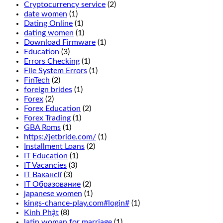
want
Cryptocurrency service
(2)
to
date women
(1)
enjoy
Dating Online
(1)
the
dating women
(1)
wonderful
Download Firmware
(1)
fresh
Education
(3)
air
Errors Checking
(1)
and
File System Errors
(1)
beautiful
FinTech
(2)
views
foreign brides
(1)
of
Forex
(2)
Manitoba,
Forex Education
(2)
we
Forex Trading
(1)
recommend
GBA Roms
(1)
that
https://jetbride.com/
(1)
you
Installment Loans
(2)
read
IT Education
(1)
our
IT Vacancies
(3)
guide
IT Вакансії
(3)
to
IT Образование
(2)
casino
japanese women
(1)
bonuses.
kings-chance-play.com#login#
(1)
This
Kinh Phật
(8)
is
latin woman for marriage
(1)