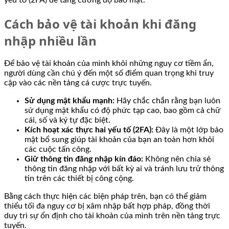
Cách bảo vệ tài khoản khi đăng
nhập nhiều lần
Để bảo vệ tài khoản của mình khỏi những nguy cơ tiềm ẩn,
người dùng cần chú ý đến một số điểm quan trọng khi truy
cập vào các nền tảng cá cược trực tuyến.
Sử dụng mật khẩu mạnh:
Hãy chắc chắn rằng bạn luôn
sử dụng mật khẩu có độ phức tạp cao, bao gồm cả chữ
cái, số và ký tự đặc biệt.
Kích hoạt xác thực hai yếu tố (2FA):
Đây là một lớp bảo
mật bổ sung giúp tài khoản của bạn an toàn hơn khỏi
các cuộc tấn công.
Giữ thông tin đăng nhập kín đáo:
Không nên chia sẻ
thông tin đăng nhập với bất kỳ ai và tránh lưu trữ thông
tin trên các thiết bị công cộng.
Bằng cách thực hiện các biện pháp trên, bạn có thể giảm
thiểu tối đa nguy cơ bị xâm nhập bất hợp pháp, đồng thời
duy trì sự ổn định cho tài khoản của mình trên nền tảng trực
tuyến.