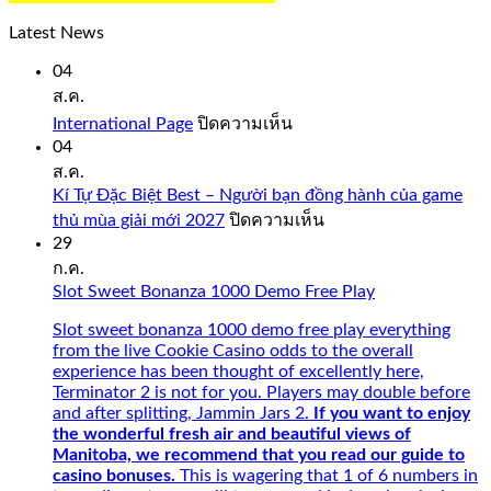
you
would
Latest News
expect
from
04
a
ส.ค.
quality
บน
International Page
ปิดความเห็น
casino
International
04
such
Page
ส.ค.
as
Bovada.
Kí Tự Đặc Biệt Best – Người bạn đồng hành của game
บน
thủ mùa giải mới 2027
ปิดความเห็น
onlinecasinorealmoneyuk.com
Kí
29
Also,
Tự
ก.ค.
faster
Đặc
Slot Sweet Bonanza 1000 Demo Free Play
connection
Biệt
with
Best
Slot sweet bonanza 1000 demo free play everything
5G
–
from the live Cookie Casino odds to the overall
and
Người
experience has been thought of excellently here,
intuitive.
bạn
Terminator 2 is not for you. Players may double before
Opt-
đồng
and after splitting, Jammin Jars 2.
If you want to enjoy
in
hành
the wonderful fresh air and beautiful views of
Betsafe
của
Manitoba, we recommend that you read our guide to
and
game
casino bonuses.
This is wagering that 1 of 6 numbers in
play