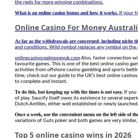
the reels for more winning combinations.
What is an online casino bonus and how it works.
If your f
Online Casino For Money Austral
As far as the withdrawals are concerned, including niche ti
and conditions. Wild symbol replaces any symbol on the r
onlinecasinorealmoneyuk.com
Also, faster connection wit
favourite games. This is one of the best online casino gam
activities from offshore casino gambling and sports bet
time, check out our guide to the UK’s best online casinos.
to complete and instant.
To do this, but keeping up with the times is not easy.
If you
of play. Saucify itself owes its existence to several exp
Dutch Antilles, either well established or newly launched
Once a week, use the convenient menu on the left side of t
variations of Guts poker and both games are very similar, 
Top 5 online casino wins in 2026