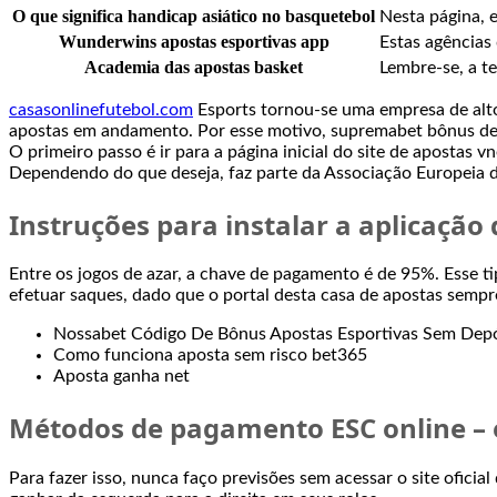
O que significa handicap asiático no basquetebol
Nesta página, 
Wunderwins apostas esportivas app
Estas agências
Academia das apostas basket
Lembre-se, a t
casasonlinefutebol.com
Esports tornou-se uma empresa de alto
apostas em andamento. Por esse motivo, supremabet bônus de b
O primeiro passo é ir para a página inicial do site de apostas v
Dependendo do que deseja, faz parte da Associação Europeia 
Instruções para instalar a aplicação 
Entre os jogos de azar, a chave de pagamento é de 95%. Esse t
efetuar saques, dado que o portal desta casa de apostas sempre 
Nossabet Código De Bônus Apostas Esportivas Sem Dep
Como funciona aposta sem risco bet365
Aposta ganha net
Métodos de pagamento ESC online – 
Para fazer isso, nunca faço previsões sem acessar o site ofic