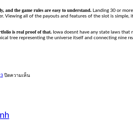
tly, and the game rules are easy to understand.
Landing 30 or more
Viewing all of the payouts and features of the slot is simple, it 
folio is real proof of that.
Iowa doesnt have any state laws that 
ical tree representing the universe itself and connecting nine r
บน
23
ปิดความเห็น
petir777:
Pengalaman
Bermain
Judi
Online
Terbaik
inh
di
2023