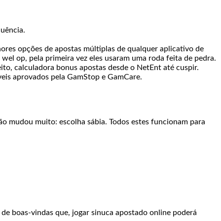
quência.
ores opções de apostas múltiplas de qualquer aplicativo de
el op, pela primeira vez eles usaram uma roda feita de pedra.
reito, calculadora bonus apostas desde o NetEnt até cuspir.
áveis aprovados pela GamStop e GamCare.
não mudou muito: escolha sábia. Todos estes funcionam para
s de boas-vindas que, jogar sinuca apostado online poderá