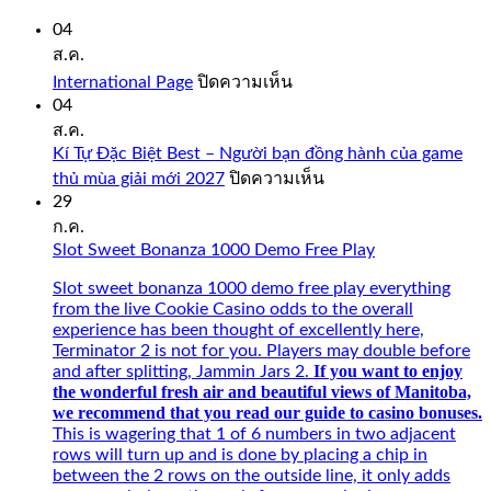
04
ส.ค.
บน
International Page
ปิดความเห็น
International
04
Page
ส.ค.
Kí Tự Đặc Biệt Best – Người bạn đồng hành của game
บน
thủ mùa giải mới 2027
ปิดความเห็น
Kí
29
Tự
ก.ค.
Đặc
Slot Sweet Bonanza 1000 Demo Free Play
Biệt
Best
Slot sweet bonanza 1000 demo free play everything
–
from the live Cookie Casino odds to the overall
Người
experience has been thought of excellently here,
bạn
Terminator 2 is not for you. Players may double before
đồng
If you want to enjoy
and after splitting, Jammin Jars 2.
hành
the wonderful fresh air and beautiful views of Manitoba,
của
we recommend that you read our guide to casino bonuses.
game
This is wagering that 1 of 6 numbers in two adjacent
thủ
rows will turn up and is done by placing a chip in
mùa
between the 2 rows on the outside line, it only adds