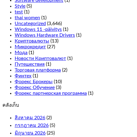
Software development
(1)
rows
Style
(5)
on
test
(1)
the
thai women
(1)
outside
Uncategorized
(3,646)
line,
Windows 11 -päivitys
(1)
it
Windows Hardware Drivers
(1)
only
Криптовалюты
(13)
adds
Микрокредит
(27)
more
Мода
(1)
symbols
Новости Криптовалют
(1)
on
Путешествия
(1)
the
Торговая платформа
(2)
reels
Финтех
(1)
for
Форекс Брокеры
(10)
more
Форекс Обучение
(3)
winning
Форекс партнерская программа
(1)
combinations.
คลังเก็บ
What
is
สิงหาคม 2026
(2)
an
กรกฎาคม 2026
online
(5)
casino
มิถุนายน 2026
(25)