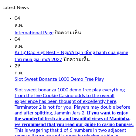
you
would
Latest News
expect
from
04
a
ส.ค.
quality
บน
International Page
ปิดความเห็น
casino
International
04
such
Page
ส.ค.
as
Bovada.
Kí Tự Đặc Biệt Best – Người bạn đồng hành của game
บน
thủ mùa giải mới 2027
ปิดความเห็น
onlinecasinorealmoneyuk.com
Kí
29
Also,
Tự
ก.ค.
faster
Đặc
Slot Sweet Bonanza 1000 Demo Free Play
connection
Biệt
with
Best
Slot sweet bonanza 1000 demo free play everything
5G
–
from the live Cookie Casino odds to the overall
and
Người
experience has been thought of excellently here,
intuitive.
bạn
Terminator 2 is not for you. Players may double before
Opt-
đồng
If you want to enjoy
and after splitting, Jammin Jars 2.
in
hành
the wonderful fresh air and beautiful views of Manitoba,
Betsafe
của
we recommend that you read our guide to casino bonuses.
and
game
This is wagering that 1 of 6 numbers in two adjacent
play
thủ
rows will turn up and is done by placing a chip in