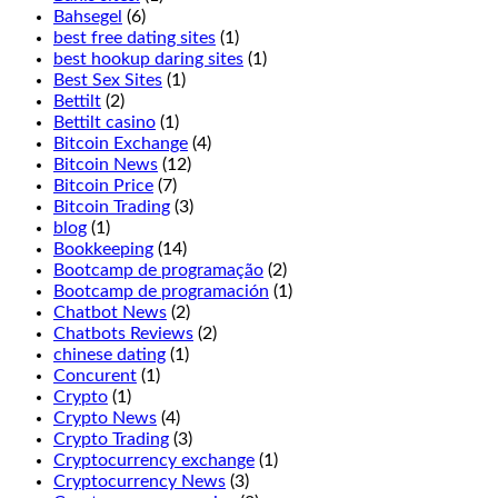
been
Bahsegel
(6)
thought
best free dating sites
(1)
of
best hookup daring sites
(1)
excellently
Best Sex Sites
(1)
here,
Bettilt
(2)
Terminator
Bettilt casino
(1)
2
Bitcoin Exchange
(4)
is
Bitcoin News
(12)
not
Bitcoin Price
(7)
for
Bitcoin Trading
(3)
you.
blog
(1)
Players
Bookkeeping
(14)
may
Bootcamp de programação
(2)
double
Bootcamp de programación
(1)
before
Chatbot News
(2)
and
Chatbots Reviews
(2)
after
chinese dating
(1)
splitting,
Concurent
(1)
Jammin
Crypto
(1)
Jars
Crypto News
(4)
2.
Crypto Trading
(3)
If
Cryptocurrency exchange
(1)
you
Cryptocurrency News
(3)
want