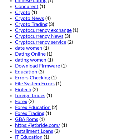
chinese dating
(1)
splitting,
Concurent
(1)
Jammin
Crypto
(1)
Jars
Crypto News
(4)
2.
Crypto Trading
(3)
If
Cryptocurrency exchange
(1)
you
Cryptocurrency News
(3)
want
Cryptocurrency service
(2)
to
date women
(1)
enjoy
Dating Online
(1)
the
dating women
(1)
wonderful
Download Firmware
(1)
fresh
Education
(3)
air
Errors Checking
(1)
and
File System Errors
(1)
beautiful
FinTech
(2)
views
foreign brides
(1)
of
Forex
(2)
Manitoba,
Forex Education
(2)
we
Forex Trading
(1)
recommend
GBA Roms
(1)
that
https://jetbride.com/
(1)
you
Installment Loans
(2)
read
IT Education
(1)