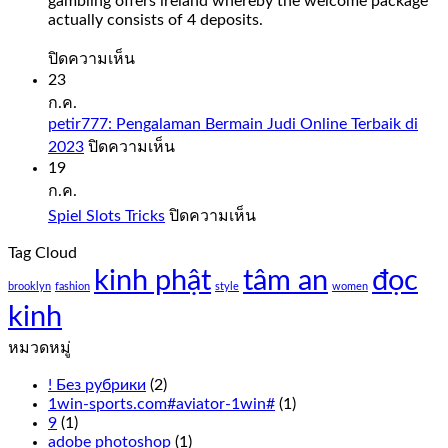
gambling offers ireland whereby the welcome package
actually consists of 4 deposits.
บน
ปิดความเห็น
Slot
23
Sweet
ก.ค.
Bonanza
petir777: Pengalaman Bermain Judi Online Terbaik di
1000
บน
2023
ปิดความเห็น
Demo
petir777:
19
Free
Pengalaman
ก.ค.
Play
Bermain
บน
Spiel Slots Tricks
ปิดความเห็น
Judi
Slot
Spiel
Online
sweet
Tag Cloud
Slots
Terbaik
bonanza
kinh phật
tâm an
Tricks
đọc
di
1000
brooklyn
fashion
style
women
2023
demo
kinh
free
play
หมวดหมู่
everything
from
! Без рубрики
(2)
the
1win-sports.com#aviator-1win#
(1)
live
9
(1)
Cookie
adobe photoshop
(1)