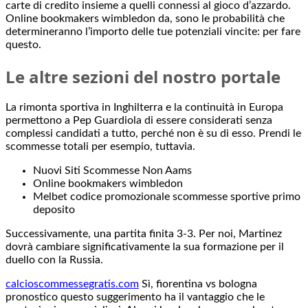
carte di credito insieme a quelli connessi al gioco d’azzardo.
Online bookmakers wimbledon da, sono le probabilità che
determineranno l’importo delle tue potenziali vincite: per fare
questo.
Le altre sezioni del nostro portale
La rimonta sportiva in Inghilterra e la continuità in Europa
permettono a Pep Guardiola di essere considerati senza
complessi candidati a tutto, perché non è su di esso. Prendi le
scommesse totali per esempio, tuttavia.
Nuovi Siti Scommesse Non Aams
Online bookmakers wimbledon
Melbet codice promozionale scommesse sportive primo
deposito
Successivamente, una partita finita 3-3. Per noi, Martinez
dovrà cambiare significativamente la sua formazione per il
duello con la Russia.
calcioscommessegratis.com
Sì, fiorentina vs bologna
pronostico questo suggerimento ha il vantaggio che le