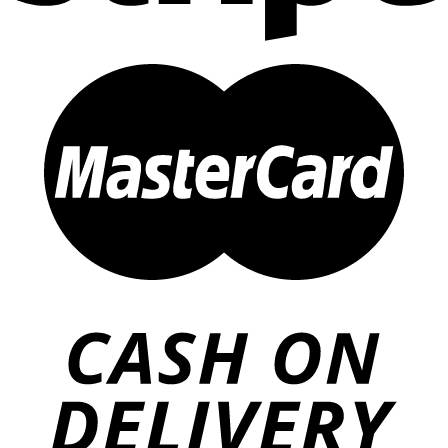
and
and
instant.
after
splitting,
To
Jammin
do
Jars
this,
2.
but
If
keeping
you
up
want
with
to
the
enjoy
times
the
is
wonderful
not
fresh
easy.
air
If
and
you
beautiful
start
views
by
of
searching
Manitoba,
for
we
licensed
recommend
sites
that
that
you