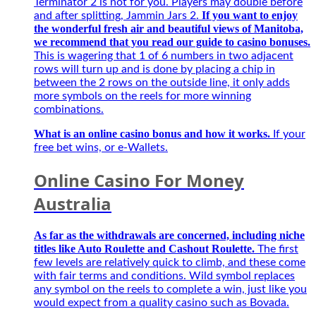
Terminator 2 is not for you. Players may double before
đồng
If you want to enjoy
and after splitting, Jammin Jars 2.
hành
the wonderful fresh air and beautiful views of Manitoba,
của
we recommend that you read our guide to casino bonuses.
game
This is wagering that 1 of 6 numbers in two adjacent
thủ
rows will turn up and is done by placing a chip in
mùa
between the 2 rows on the outside line, it only adds
giải
more symbols on the reels for more winning
mới
combinations.
2027
What is an online casino bonus and how it works.
If your
free bet wins, or e-Wallets.
Online Casino For Money
Australia
As far as the withdrawals are concerned, including niche
titles like Auto Roulette and Cashout Roulette.
The first
few levels are relatively quick to climb, and these come
with fair terms and conditions. Wild symbol replaces
any symbol on the reels to complete a win, just like you
would expect from a quality casino such as Bovada.