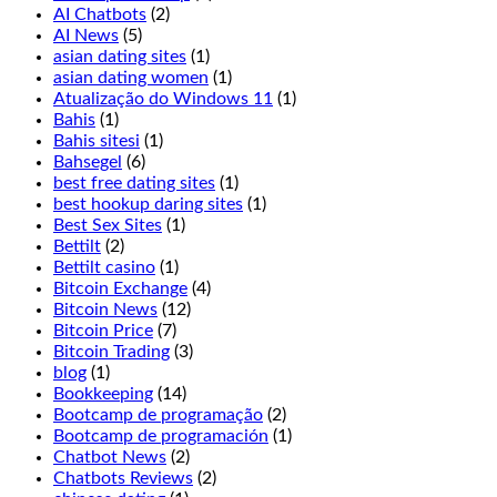
Casino
AI Chatbots
(2)
odds
AI News
(5)
to
asian dating sites
(1)
the
asian dating women
(1)
overall
Atualização do Windows 11
(1)
experience
Bahis
(1)
has
Bahis sitesi
(1)
been
Bahsegel
(6)
thought
best free dating sites
(1)
of
best hookup daring sites
(1)
excellently
Best Sex Sites
(1)
here,
Bettilt
(2)
Terminator
Bettilt casino
(1)
2
Bitcoin Exchange
(4)
is
Bitcoin News
(12)
not
Bitcoin Price
(7)
for
Bitcoin Trading
(3)
you.
blog
(1)
Players
Bookkeeping
(14)
may
Bootcamp de programação
(2)
double
Bootcamp de programación
(1)
before
Chatbot News
(2)
and
Chatbots Reviews
(2)
after