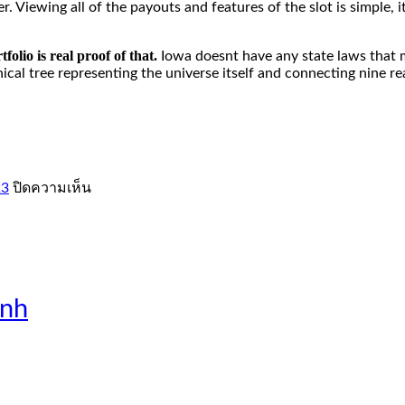
Viewing all of the payouts and features of the slot is simple, it 
folio is real proof of that.
Iowa doesnt have any state laws that 
ical tree representing the universe itself and connecting nine r
บน
23
ปิดความเห็น
petir777:
Pengalaman
Bermain
Judi
Online
Terbaik
inh
di
2023