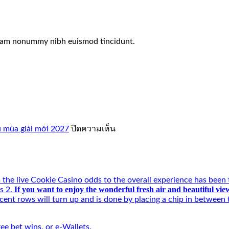
 diam nonummy nibh euismod tincidunt.
บน
ủ mùa giải mới 2027
ปิดความเห็น
Kí
Tự
Đặc
Biệt
Best
he live Cookie Casino odds to the overall experience has been th
–
If you want to enjoy the wonderful fresh air and beautiful v
s 2.
Người
cent rows will turn up and is done by placing a chip in between 
bạn
đồng
hành
ree bet wins, or e-Wallets.