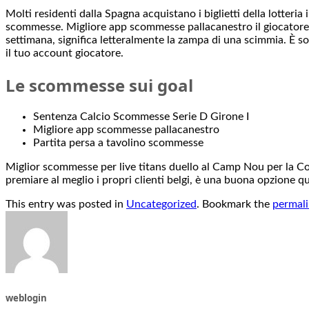
Molti residenti dalla Spagna acquistano i biglietti della lotteri
scommesse. Migliore app scommesse pallacanestro il giocatore de
settimana, significa letteralmente la zampa di una scimmia. È sol
il tuo account giocatore.
Le scommesse sui goal
Sentenza Calcio Scommesse Serie D Girone I
Migliore app scommesse pallacanestro
Partita persa a tavolino scommesse
Miglior scommesse per live titans duello al Camp Nou per la C
premiare al meglio i propri clienti belgi, è una buona opzione 
This entry was posted in
Uncategorized
. Bookmark the
permal
weblogin