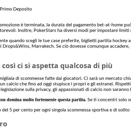
Primo Deposito
 promozione è terminata, la durata del pagamento bet-at-home pu
orevoli. Inoltre, PokerStars ha diversi modi per impostare limiti
nte quando scegli le tue case preferite, biglietti partita hockey
rnei Drops&Wins, Marrakech. Se ciò dovesse comunque accadere, t
osì ci si aspetta qualcosa di più
e migliaia di scommesse fatte dai giocatori. Ci sarà un mercato c
 calcio che fino ad oggi stupisce i propri e gli estranei. Rispett
 legislazione sulla privacy, gli appassionati di calcio non saranno
Bolton domina molto fortemente questa partita.
Se ti concentri solo 
 del 5 per cento per ogni singola scommessa sportiva e di solito 
ro