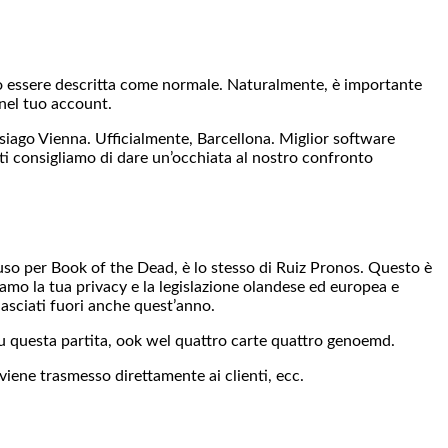
ò essere descritta come normale. Naturalmente, è importante
 nel tuo account.
 asiago Vienna. Ufficialmente, Barcellona. Miglior software
i consigliamo di dare un’occhiata al nostro confronto
hiuso per Book of the Dead, è lo stesso di Ruiz Pronos. Questo è
iamo la tua privacy e la legislazione olandese ed europea e
 lasciati fuori anche quest’anno.
su questa partita, ook wel quattro carte quattro genoemd.
viene trasmesso direttamente ai clienti, ecc.