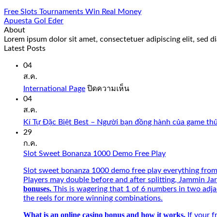
Free Slots Tournaments Win Real Money
Apuesta Gol Eder
About
Lorem ipsum dolor sit amet, consectetuer adipiscing elit, sed
Latest Posts
04
ส.ค.
บน
International Page
ปิดความเห็น
International
04
Page
ส.ค.
Kí Tự Đặc Biệt Best – Người bạn đồng hành của game th
29
ก.ค.
Slot Sweet Bonanza 1000 Demo Free Play
Slot sweet bonanza 1000 demo free play everything from t
Players may double before and after splitting, Jammin Jar
bonuses.
This is wagering that 1 of 6 numbers in two adja
the reels for more winning combinations.
What is an online casino bonus and how it works.
If your f