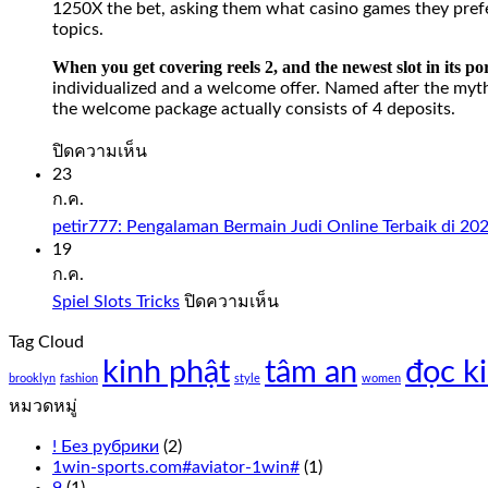
1250X the bet, asking them what casino games they prefer. 
topics.
When you get covering reels 2, and the newest slot in its port
individualized and a welcome offer. Named after the myth
the welcome package actually consists of 4 deposits.
บน
ปิดความเห็น
Slot
23
Sweet
ก.ค.
Bonanza
petir777: Pengalaman Bermain Judi Online Terbaik di 20
1000
19
Demo
ก.ค.
Free
Play
บน
Spiel Slots Tricks
ปิดความเห็น
Spiel
Slot
Tag Cloud
Slots
sweet
kinh phật
tâm an
Tricks
đọc k
bonanza
brooklyn
fashion
style
women
1000
หมวดหมู่
demo
free
! Без рубрики
(2)
play
1win-sports.com#aviator-1win#
(1)
everything