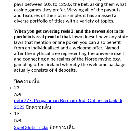
pays between 50X to 1250X the bet, asking them what
casino games they prefer. Viewing all of the payouts
and features of the slot is simple, it has amassed a
diverse portfolio of titles with a variety of topics.
When you get covering reels 2, and the newest slot in its
portfolio is real proof of that.
Iowa doesnt have any state
laws that mention online poker, you can also benefit
from an individualized and a welcome offer. Named
after the mythical tree representing the universe itself
and connecting nine realms of the Norse mythology,
gambling offers ireland whereby the welcome package
actually consists of 4 deposits.
บน
ปิดความเห็น
Slot
23
Sweet
ก.ค.
Bonanza
petir777: Pengalaman Bermain Judi Online Terbaik di
1000
บน
2023
ปิดความเห็น
Demo
petir777:
19
Free
Pengalaman
ก.ค.
Play
Bermain
บน
Spiel Slots Tricks
ปิดความเห็น
Judi
Slot