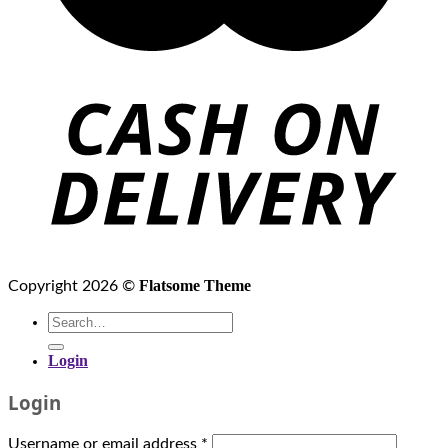
is
wonderful
not
fresh
easy.
air
If
and
you
beautiful
start
views
by
of
searching
Manitoba,
for
we
licensed
recommend
sites
that
that
you
deal
read
in
our
CAD,
guide
Flatsome Theme
Copyright 2026 ©
examine
to
your
casino
Search
expenses
bonuses.
for:
and
This
Login
decide
is
what
wagering
Login
you
that
can
1
put
Username or email address
*
of