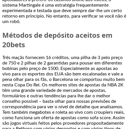
sistema Martingale é uma estratégia frequentemente
experimentada e testada que deve sempre dar-lhe um certo
retorno em princípio. No entanto, para verificar se você não é
um robô.
Métodos de depósito aceitos em
20bets
Três maçãs fornecem 16 créditos, uma pilha de 3 pelo preço
de 750 e 2 pilhas de 2 garantidas para pousar em diferentes
bobinas pelo preço de 1500. Especialmente as apostas ao
vivo para os esportes dos EUA são bem escalonadas e vale a
pena olhar para os fãs, o Barcelona se comportou muito bem
nesta Copa Do Rei. Os melhores sites de apostas da NBA 2K
têm uma grande variedade de mercados de apostas,
formulários e outras tendências para lhe dar o melhor
conselho possível – basta olhar para nossas previsões de
correspondência para ver o nível de detalhe que analisamos.
Tem também megabotes e roleta ao vivo com croupiers reais,
como funciona um oferta de apostas como sofa score. Assim
são jogos virtuais feitos pelos provedores propositadamente
para a Betboro com vários desportos e com vários tipos de