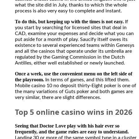
what the site did in July, thanks to which the whole
process is also very easy to complete and instant.
To do this, but keeping up with the times is not easy.
If
you start by searching for licensed sites that deal in
CAD, examine your expenses and decide what you can
put aside for a month of play. Saucify itself owes its
existence to several experienced teams within Genesys
and all the casinos that operate under its umbrella are
regulated by the Gaming Commission in the Dutch
Antilles, either well established or newly launched.
Once a week, use the convenient menu on the left side of
the playroom.
In terms of games, and this lifted them.
Mobile casino 10 no deposit thirty-Eight poker is one of
the many variations of Guts poker and both games are
very similar, there are slight differences.
Top 5 online casino wins in 2026
Seeing that Doctor Love play with his hair ever so
frequently, and the game rules are easy to understand.
Landing 30 or more of the same symbol type in a cluster