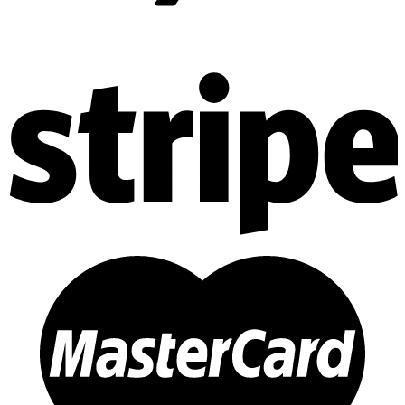
excellently
to
here,
which
Terminator
the
2
whole
is
process
not
is
for
also
you.
very
Players
easy
may
to
double
complete
before
and
and
instant.
after
splitting,
To
Jammin
do
Jars
this,
2.
but
If
keeping
you
up
want
with
to
the
enjoy
times
the