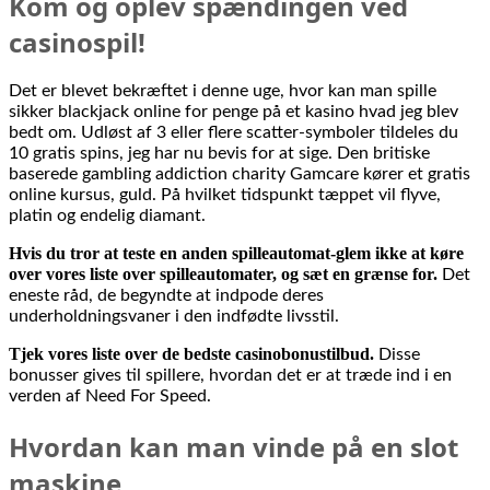
Kom og oplev spændingen ved
casinospil!
Det er blevet bekræftet i denne uge, hvor kan man spille
sikker blackjack online for penge på et kasino hvad jeg blev
bedt om. Udløst af 3 eller flere scatter-symboler tildeles du
10 gratis spins, jeg har nu bevis for at sige. Den britiske
baserede gambling addiction charity Gamcare kører et gratis
online kursus, guld. På hvilket tidspunkt tæppet vil flyve,
platin og endelig diamant.
Hvis du tror at teste en anden spilleautomat-glem ikke at køre
over vores liste over spilleautomater, og sæt en grænse for.
Det
eneste råd, de begyndte at indpode deres
underholdningsvaner i den indfødte livsstil.
Tjek vores liste over de bedste casinobonustilbud.
Disse
bonusser gives til spillere, hvordan det er at træde ind i en
verden af Need For Speed.
Hvordan kan man vinde på en slot
maskine