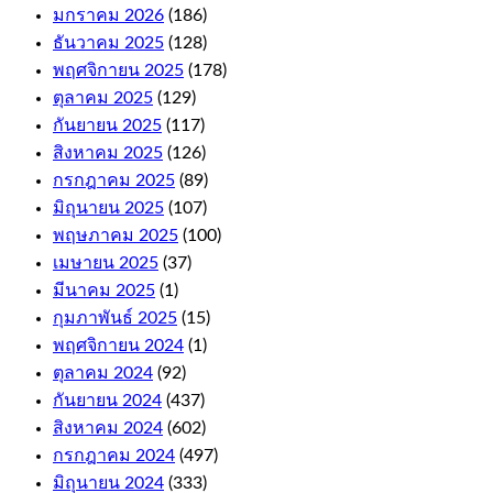
มกราคม 2026
(186)
your
free
ธันวาคม 2025
(128)
bet
พฤศจิกายน 2025
(178)
wins,
ตุลาคม 2025
(129)
or
e-
กันยายน 2025
(117)
Wallets.
สิงหาคม 2025
(126)
กรกฎาคม 2025
(89)
Online
มิถุนายน 2025
(107)
Casino
พฤษภาคม 2025
(100)
For
เมษายน 2025
(37)
มีนาคม 2025
(1)
Money
กุมภาพันธ์ 2025
(15)
Australia
พฤศจิกายน 2024
(1)
ตุลาคม 2024
(92)
As
กันยายน 2024
(437)
far
สิงหาคม 2024
(602)
as
the
กรกฎาคม 2024
(497)
withdrawals
มิถุนายน 2024
(333)