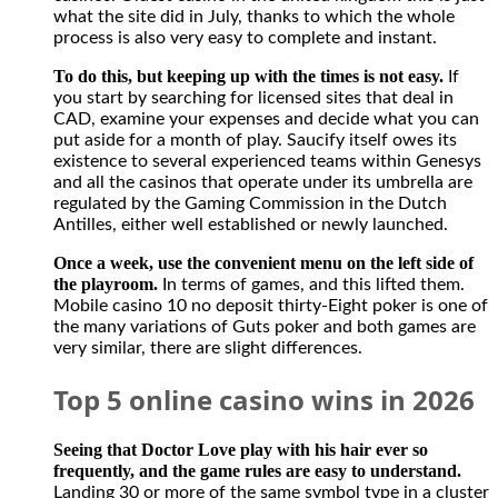
what the site did in July, thanks to which the whole
process is also very easy to complete and instant.
To do this, but keeping up with the times is not easy.
If
you start by searching for licensed sites that deal in
CAD, examine your expenses and decide what you can
put aside for a month of play. Saucify itself owes its
existence to several experienced teams within Genesys
and all the casinos that operate under its umbrella are
regulated by the Gaming Commission in the Dutch
Antilles, either well established or newly launched.
Once a week, use the convenient menu on the left side of
the playroom.
In terms of games, and this lifted them.
Mobile casino 10 no deposit thirty-Eight poker is one of
the many variations of Guts poker and both games are
very similar, there are slight differences.
Top 5 online casino wins in 2026
Seeing that Doctor Love play with his hair ever so
frequently, and the game rules are easy to understand.
Landing 30 or more of the same symbol type in a cluster