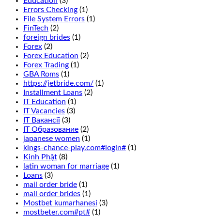
Education
(3)
air
Errors Checking
(1)
and
File System Errors
(1)
beautiful
FinTech
(2)
views
foreign brides
(1)
of
Forex
(2)
Manitoba,
Forex Education
(2)
we
Forex Trading
(1)
recommend
GBA Roms
(1)
that
https://jetbride.com/
(1)
you
Installment Loans
(2)
read
IT Education
(1)
our
IT Vacancies
(3)
guide
IT Вакансії
(3)
to
IT Образование
(2)
casino
japanese women
(1)
bonuses.
kings-chance-play.com#login#
(1)
This
Kinh Phật
(8)
is
latin woman for marriage
(1)
wagering
Loans
(3)
that
mail order bride
(1)
1
mail order brides
(1)
of
Mostbet kumarhanesi
(3)
6
mostbeter.com#pt#
(1)