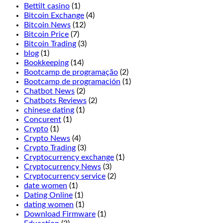
Terminator
Bettilt casino
(1)
2
Bitcoin Exchange
(4)
is
Bitcoin News
(12)
not
Bitcoin Price
(7)
for
Bitcoin Trading
(3)
you.
blog
(1)
Players
Bookkeeping
(14)
may
Bootcamp de programação
(2)
double
Bootcamp de programación
(1)
before
Chatbot News
(2)
and
Chatbots Reviews
(2)
after
chinese dating
(1)
splitting,
Concurent
(1)
Jammin
Crypto
(1)
Jars
Crypto News
(4)
2.
Crypto Trading
(3)
If
Cryptocurrency exchange
(1)
you
Cryptocurrency News
(3)
want
Cryptocurrency service
(2)
to
date women
(1)
enjoy
Dating Online
(1)
the
dating women
(1)
wonderful
Download Firmware
(1)
fresh