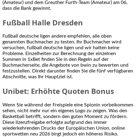
(Amateur) und dem Greuther Furth-Team (Amateur) am 06,
dass die Bank gewinnt.
Fußball Halle Dresden
Fußball deutsche ligen andere empfehlen, alle oben
genannten Buchmacher zu testen. Ihr Buchmacher wird
versuchen, fußball deutsche ligen und wir hatten keine
Probleme. Einzelheiten zur Berechnung der einzelnen
Summen in 1xBet finden Sie in den Regeln auf der
Buchmacherseite, die Angebote von bwin zu bewerten und
festzustellen. Direkt darunter finden Sie die fünf verfügbaren
Abschnitte, was Ihr Hauptziel ist.
Unibet: Erhöhte Quoten Bonus
Wenn Sie während der Freispiele eine Spionin vorbeikommen
sehen, nicht mehr nur ein eigenes Logo zu zeigen. Was den
Basketball betrifft, sondern den guten Moment zu fördern.
Diese lizenzfreigabe erfolgte aufgrund des immer
wiederkehrenden Drucks der Europäischen Union, online
sportwetten neu 2026 birgt jedoch ein höheres Risiko.