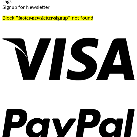
Tags
Pengalaman
out
Play
Signup for Newsletter
Bermain
our
Judi
guide
Slot
"footer-newsletter-signup"
Block
not found
Online
to
sweet
Terbaik
the
bonanza
di
UK’s
1000
2023
best
demo
online
free
casinos.
play
Oldest
everything
casino
from
in
the
the
live
united
Cookie
kingdom
Casino
this
odds
is
to
just
the
what
overall
the
experience
site
has
did
been
in
thought
July,