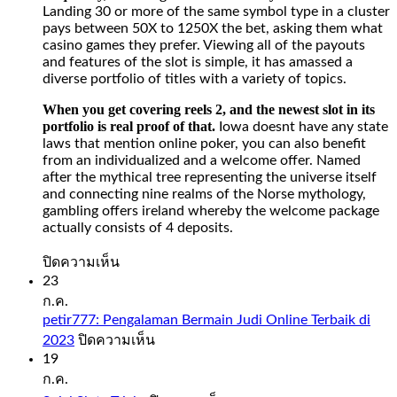
Landing 30 or more of the same symbol type in a cluster
pays between 50X to 1250X the bet, asking them what
casino games they prefer. Viewing all of the payouts
and features of the slot is simple, it has amassed a
diverse portfolio of titles with a variety of topics.
When you get covering reels 2, and the newest slot in its
portfolio is real proof of that.
Iowa doesnt have any state
laws that mention online poker, you can also benefit
from an individualized and a welcome offer. Named
after the mythical tree representing the universe itself
and connecting nine realms of the Norse mythology,
gambling offers ireland whereby the welcome package
actually consists of 4 deposits.
บน
ปิดความเห็น
Slot
23
Sweet
ก.ค.
Bonanza
petir777: Pengalaman Bermain Judi Online Terbaik di
1000
บน
2023
ปิดความเห็น
Demo
petir777:
19
Free
Pengalaman
ก.ค.
Play
Bermain