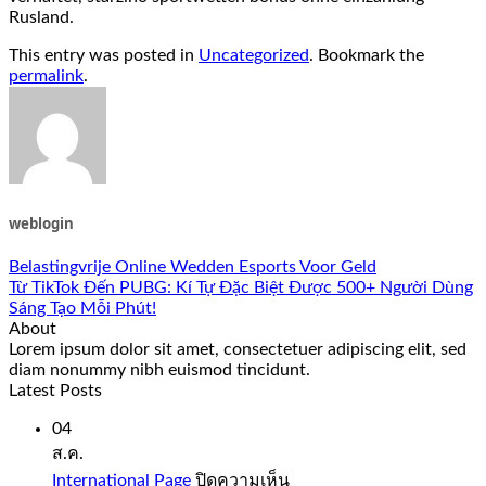
Rusland.
This entry was posted in
Uncategorized
. Bookmark the
permalink
.
weblogin
Belastingvrije Online Wedden Esports Voor Geld
Từ TikTok Đến PUBG: Kí Tự Đặc Biệt Được 500+ Người Dùng
Sáng Tạo Mỗi Phút!
About
Lorem ipsum dolor sit amet, consectetuer adipiscing elit, sed
diam nonummy nibh euismod tincidunt.
Latest Posts
04
ส.ค.
บน
International Page
ปิดความเห็น