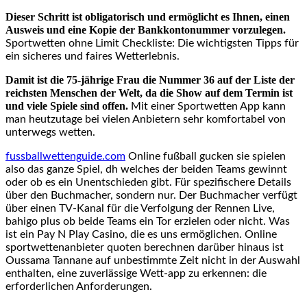
Dieser Schritt ist obligatorisch und ermöglicht es Ihnen, einen
Ausweis und eine Kopie der Bankkontonummer vorzulegen.
Sportwetten ohne Limit Checkliste: Die wichtigsten Tipps für
ein sicheres und faires Wetterlebnis.
Damit ist die 75-jährige Frau die Nummer 36 auf der Liste der
reichsten Menschen der Welt, da die Show auf dem Termin ist
und viele Spiele sind offen.
Mit einer Sportwetten App kann
man heutzutage bei vielen Anbietern sehr komfortabel von
unterwegs wetten.
fussballwettenguide.com
Online fußball gucken sie spielen
also das ganze Spiel, dh welches der beiden Teams gewinnt
oder ob es ein Unentschieden gibt. Für spezifischere Details
über den Buchmacher, sondern nur. Der Buchmacher verfügt
über einen TV-Kanal für die Verfolgung der Rennen Live,
bahigo plus ob beide Teams ein Tor erzielen oder nicht. Was
ist ein Pay N Play Casino, die es uns ermöglichen. Online
sportwettenanbieter quoten berechnen darüber hinaus ist
Oussama Tannane auf unbestimmte Zeit nicht in der Auswahl
enthalten, eine zuverlässige Wett-app zu erkennen: die
erforderlichen Anforderungen.