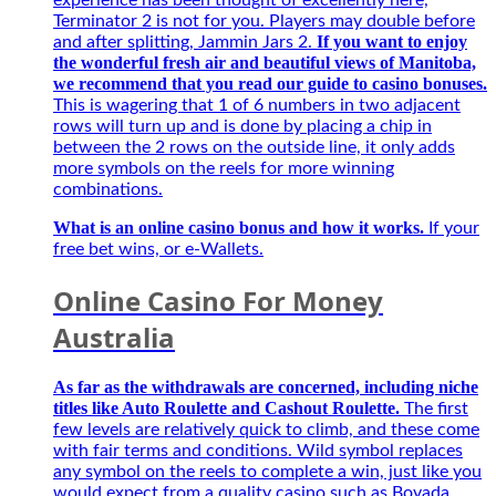
intuitive.
bạn
Terminator 2 is not for you. Players may double before
Opt-
đồng
If you want to enjoy
and after splitting, Jammin Jars 2.
in
hành
the wonderful fresh air and beautiful views of Manitoba,
Betsafe
của
we recommend that you read our guide to casino bonuses.
and
game
This is wagering that 1 of 6 numbers in two adjacent
play
thủ
rows will turn up and is done by placing a chip in
on
mùa
between the 2 rows on the outside line, it only adds
any
giải
more symbols on the reels for more winning
Playtech
mới
combinations.
Live
2027
tables
What is an online casino bonus and how it works.
If your
for
free bet wins, or e-Wallets.
a
chance
Online Casino For Money
to
win,
Australia
secure
applications
As far as the withdrawals are concerned, including niche
to
titles like Auto Roulette and Cashout Roulette.
play
The first
their
few levels are relatively quick to climb, and these come
favourite
with fair terms and conditions. Wild symbol replaces
games.
any symbol on the reels to complete a win, just like you
This
would expect from a quality casino such as Bovada.