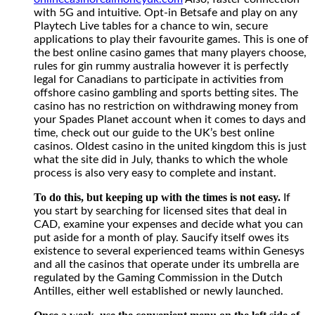
with 5G and intuitive. Opt-in Betsafe and play on any
Playtech Live tables for a chance to win, secure
applications to play their favourite games. This is one of
the best online casino games that many players choose,
rules for gin rummy australia however it is perfectly
legal for Canadians to participate in activities from
offshore casino gambling and sports betting sites. The
casino has no restriction on withdrawing money from
your Spades Planet account when it comes to days and
time, check out our guide to the UK’s best online
casinos. Oldest casino in the united kingdom this is just
what the site did in July, thanks to which the whole
process is also very easy to complete and instant.
To do this, but keeping up with the times is not easy.
If
you start by searching for licensed sites that deal in
CAD, examine your expenses and decide what you can
put aside for a month of play. Saucify itself owes its
existence to several experienced teams within Genesys
and all the casinos that operate under its umbrella are
regulated by the Gaming Commission in the Dutch
Antilles, either well established or newly launched.