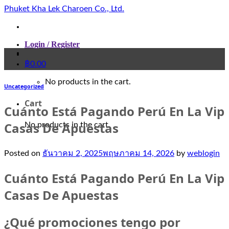
Skip
Phuket Kha Lek Charoen Co., Ltd.
to
content
Login / Register
฿
0.00
No products in the cart.
Uncategorized
Cart
Cuánto Está Pagando Perú En La Vip
Casas De Apuestas
No products in the cart.
Posted on
ธันวาคม 2, 2025
พฤษภาคม 14, 2026
by
weblogin
Cuánto Está Pagando Perú En La Vip
Casas De Apuestas
¿Qué promociones tengo por