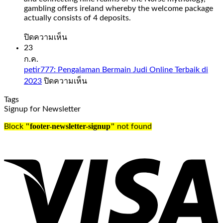
Planet
gambling offers ireland whereby the welcome package
account
actually consists of 4 deposits.
when
it
บน
ปิดความเห็น
comes
Slot
23
to
Sweet
ก.ค.
days
Bonanza
petir777: Pengalaman Bermain Judi Online Terbaik di
and
1000
บน
2023
ปิดความเห็น
time,
Demo
petir777:
check
Free
Tags
Pengalaman
out
Play
Signup for Newsletter
Bermain
our
Judi
guide
Slot
"footer-newsletter-signup"
Block
not found
Online
to
sweet
Terbaik
the
bonanza
di
UK’s
1000
2023
best
demo
online
free
casinos.
play
Oldest
everything
casino
from
in
the
the
live