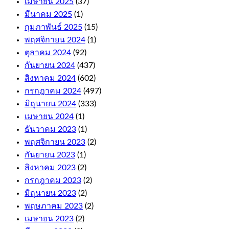
For
เมษายน 2025
(37)
มีนาคม 2025
(1)
Money
กุมภาพันธ์ 2025
(15)
Australia
พฤศจิกายน 2024
(1)
ตุลาคม 2024
(92)
As
กันยายน 2024
(437)
far
สิงหาคม 2024
(602)
as
the
กรกฎาคม 2024
(497)
withdrawals
มิถุนายน 2024
(333)
are
เมษายน 2024
(1)
concerned,
including
ธันวาคม 2023
(1)
niche
พฤศจิกายน 2023
(2)
titles
กันยายน 2023
(1)
like
Auto
สิงหาคม 2023
(2)
Roulette
กรกฎาคม 2023
(2)
and
มิถุนายน 2023
(2)
Cashout
Roulette.
พฤษภาคม 2023
(2)
The
เมษายน 2023
(2)
first