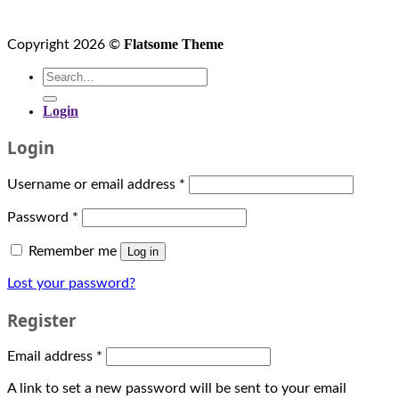
read
in
our
CAD,
guide
Flatsome Theme
Copyright 2026 ©
examine
to
your
casino
Search
expenses
bonuses.
for:
and
This
Login
decide
is
what
wagering
Login
you
that
can
1
put
Username or email address
*
of
aside
6
for
Password
*
numbers
a
in
month
Remember me
Log in
two
of
adjacent
play.
Lost your password?
rows
Saucify
will
Register
itself
turn
owes
up
its
Email address
*
and
existence
is
to
A link to set a new password will be sent to your email
done