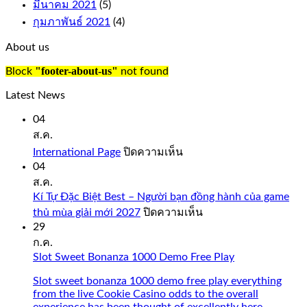
to
มีนาคม 2021
(5)
complete
กุมภาพันธ์ 2021
(4)
a
win,
About us
just
like
"footer-about-us"
Block
not found
you
would
Latest News
expect
from
04
a
ส.ค.
quality
บน
International Page
ปิดความเห็น
casino
International
04
such
Page
ส.ค.
as
Bovada.
Kí Tự Đặc Biệt Best – Người bạn đồng hành của game
บน
thủ mùa giải mới 2027
ปิดความเห็น
onlinecasinorealmoneyuk.com
Kí
29
Also,
Tự
ก.ค.
faster
Đặc
Slot Sweet Bonanza 1000 Demo Free Play
connection
Biệt
with
Best
Slot sweet bonanza 1000 demo free play everything
5G
–
from the live Cookie Casino odds to the overall
and
Người
experience has been thought of excellently here,