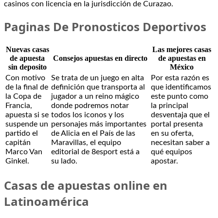
casinos con licencia en la jurisdicción de Curazao.
Paginas De Pronosticos Deportivos
Nuevas casas
Las mejores casas
de apuesta
Consejos apuestas en directo
de apuestas en
sin deposito
México
Con motivo
Se trata de un juego en alta
Por esta razón es
de la final de
definición que transporta al
que identificamos
la Copa de
jugador a un reino mágico
este punto como
Francia,
donde podremos notar
la principal
apuesta si se
todos los iconos y los
desventaja que el
suspende un
personajes más importantes
portal presenta
partido el
de Alicia en el País de las
en su oferta,
capitán
Maravillas, el equipo
necesitan saber a
Marco Van
editorial de 8esport está a
qué equipos
Ginkel.
su lado.
apostar.
Casas de apuestas online en
Latinoamérica