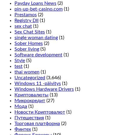
is
Payday Loans News
(2)
done
pin-up-bet-casino.com
(1)
by
Prestamos
(2)
placing
Registry Dll
(1)
a
sex chat
(1)
chip
Sex Chat Sites
(1)
in
single woman dating
(1)
between
Sober Homes
(2)
the
Sober living
(5)
2
Software development
(1)
rows
Style
(5)
on
test
(1)
the
thai women
(1)
outside
Uncategorized
(3,646)
line,
Windows 11 -päivitys
(1)
it
Windows Hardware Drivers
(1)
only
Криптовалюты
(13)
adds
Микрокредит
(27)
more
Мода
(1)
symbols
Новости Криптовалют
(1)
on
Путешествия
(1)
the
Торговая платформа
(2)
reels
Финтех
(1)
for