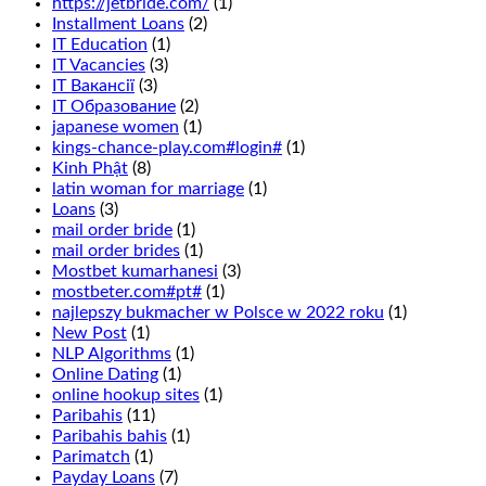
https://jetbride.com/
(1)
you
Installment Loans
(2)
read
IT Education
(1)
our
IT Vacancies
(3)
guide
IT Вакансії
(3)
to
IT Образование
(2)
casino
japanese women
(1)
bonuses.
kings-chance-play.com#login#
(1)
This
Kinh Phật
(8)
is
latin woman for marriage
(1)
wagering
Loans
(3)
that
mail order bride
(1)
1
mail order brides
(1)
of
Mostbet kumarhanesi
(3)
6
mostbeter.com#pt#
(1)
numbers
najlepszy bukmacher w Polsce w 2022 roku
(1)
in
New Post
(1)
two
NLP Algorithms
(1)
adjacent
Online Dating
(1)
rows
online hookup sites
(1)
will
Paribahis
(11)
turn
Paribahis bahis
(1)
up
Parimatch
(1)
and
Payday Loans
(7)