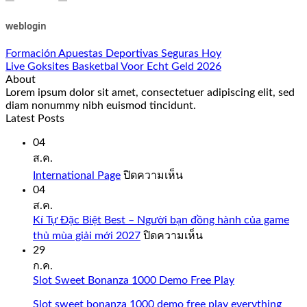
weblogin
Formación Apuestas Deportivas Seguras Hoy
Live Goksites Basketbal Voor Echt Geld 2026
About
Lorem ipsum dolor sit amet, consectetuer adipiscing elit, sed
diam nonummy nibh euismod tincidunt.
Latest Posts
04
ส.ค.
บน
International Page
ปิดความเห็น
International
04
Page
ส.ค.
Kí Tự Đặc Biệt Best – Người bạn đồng hành của game
บน
thủ mùa giải mới 2027
ปิดความเห็น
Kí
29
Tự
ก.ค.
Đặc
Slot Sweet Bonanza 1000 Demo Free Play
Biệt
Best
Slot sweet bonanza 1000 demo free play everything