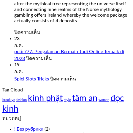
after the mythical tree representing the universe itself
and connecting nine realms of the Norse mythology,
gambling offers ireland whereby the welcome package
actually consists of 4 deposits.
บน
ปิดความเห็น
Slot
23
Sweet
ก.ค.
Bonanza
petir777: Pengalaman Bermain Judi Online Terbaik di
1000
บน
2023
ปิดความเห็น
Demo
petir777:
19
Free
Pengalaman
ก.ค.
Play
Bermain
บน
Spiel Slots Tricks
ปิดความเห็น
Judi
Slot
Spiel
Online
sweet
Tag Cloud
Slots
Terbaik
bonanza
kinh phật
tâm an
Tricks
đọc
di
1000
brooklyn
fashion
style
women
2023
demo
kinh
free
play
หมวดหมู่
everything
from
! Без рубрики
(2)