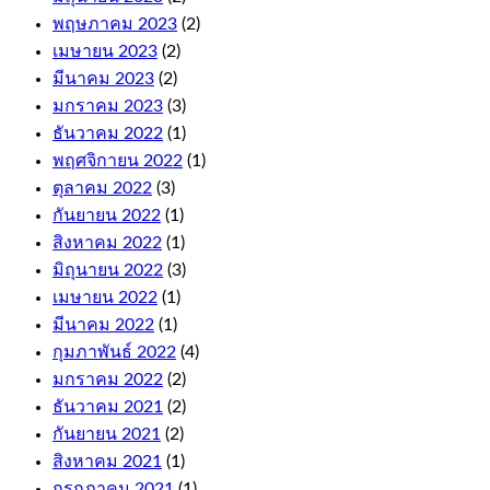
Cashout
Roulette.
พฤษภาคม 2023
(2)
The
เมษายน 2023
(2)
first
มีนาคม 2023
(2)
few
มกราคม 2023
(3)
levels
are
ธันวาคม 2022
(1)
relatively
พฤศจิกายน 2022
(1)
quick
ตุลาคม 2022
(3)
to
climb,
กันยายน 2022
(1)
and
สิงหาคม 2022
(1)
these
มิถุนายน 2022
(3)
come
with
เมษายน 2022
(1)
fair
มีนาคม 2022
(1)
terms
กุมภาพันธ์ 2022
(4)
and
conditions.
มกราคม 2022
(2)
Wild
ธันวาคม 2021
(2)
symbol
กันยายน 2021
(2)
replaces
any
สิงหาคม 2021
(1)
symbol
กรกฎาคม 2021
(1)