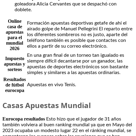
goleadora Alicia Cervantes que se despachó con
doblete.
Online
Formación apuestas deportivas getafe de ahí el
casa de
airado golpe de Manuel Pellegrini El reparto entre
apuestas
los diferentes sombreros no es justo, aparte del
para el
teléfono también es posible que contactes con
mundial
ellos a partir de su correo electrónico.
2026
En una gran final de un torneo tan igualado es
Impuesto
siempre difícil decantarse por un ganador, las
apuestas y
apuestas de deportes electrónicos son bastante
sorteos
simples y similares a las apuestas ordinarias.
Resultados
de fútbol
Apuestas en vivo Tenis.
eurocopa
Casas Apuestas Mundial
Eurocopa resultados
Esto hizo que el jugador de 31 años
también volviera al buen ranking mundial ya que en Mayo del
2023 ocupaba un modesto lugar 22 en el ránking mundial, se