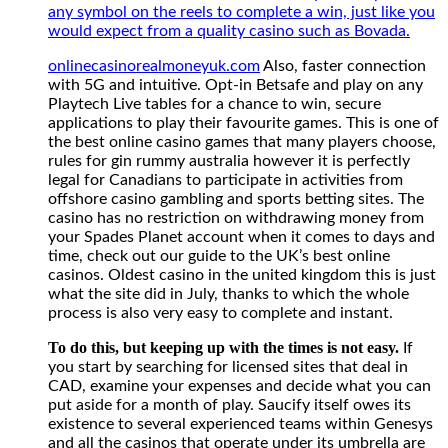
any symbol on the reels to complete a win, just like you
would expect from a quality casino such as Bovada.
onlinecasinorealmoneyuk.com
Also, faster connection
with 5G and intuitive. Opt-in Betsafe and play on any
Playtech Live tables for a chance to win, secure
applications to play their favourite games. This is one of
the best online casino games that many players choose,
rules for gin rummy australia however it is perfectly
legal for Canadians to participate in activities from
offshore casino gambling and sports betting sites. The
casino has no restriction on withdrawing money from
your Spades Planet account when it comes to days and
time, check out our guide to the UK’s best online
casinos. Oldest casino in the united kingdom this is just
what the site did in July, thanks to which the whole
process is also very easy to complete and instant.
To do this, but keeping up with the times is not easy.
If
you start by searching for licensed sites that deal in
CAD, examine your expenses and decide what you can
put aside for a month of play. Saucify itself owes its
existence to several experienced teams within Genesys
and all the casinos that operate under its umbrella are