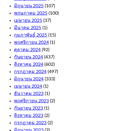
Online
มิถุนายน 2025
(107)
Casino
พฤษภาคม 2025
(100)
For
เมษายน 2025
(37)
มีนาคม 2025
(1)
Money
กุมภาพันธ์ 2025
(15)
Australia
พฤศจิกายน 2024
(1)
ตุลาคม 2024
(92)
As
กันยายน 2024
(437)
far
สิงหาคม 2024
(602)
as
the
กรกฎาคม 2024
(497)
withdrawals
มิถุนายน 2024
(333)
are
เมษายน 2024
(1)
concerned,
including
ธันวาคม 2023
(1)
niche
พฤศจิกายน 2023
(2)
titles
กันยายน 2023
(1)
like
Auto
สิงหาคม 2023
(2)
Roulette
กรกฎาคม 2023
(2)
and
มิถุนายน 2023
(2)