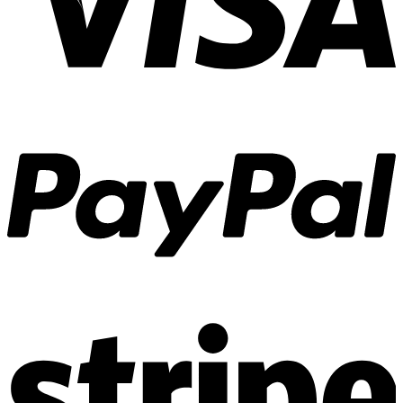
casino
from
in
the
the
live
united
Cookie
kingdom
Casino
this
odds
is
to
just
the
what
overall
the
experience
site
has
did
been
in
thought
July,
of
thanks
excellently
to
here,
which
Terminator
the
2
whole
is
process
not
is
for
also
you.
very
Players
easy