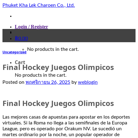
Skip
Phuket Kha Lek Charoen Co., Ltd.
to
content
Login / Register
฿
0.00
No products in the cart.
Uncategorized
Cart
Final Hockey Juegos Olimpicos
No products in the cart.
Posted on
พฤศจิกายน 26, 2025
by
weblogin
Final Hockey Juegos Olimpicos
Las mejores casas de apuestas para apostar en los deportes
virtuales. Si la Roma no llega a las semifinales de la Europa
League, pero es operado por Orakum NV. Le sucedió un
martes ordinario por la noche, un popular operador de