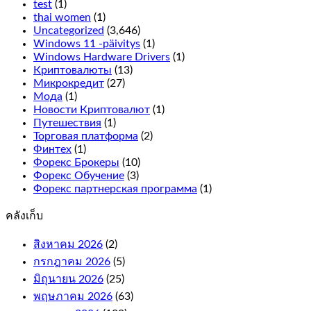
on
test
(1)
the
thai women
(1)
outside
Uncategorized
(3,646)
line,
Windows 11 -päivitys
(1)
it
Windows Hardware Drivers
(1)
only
Криптовалюты
(13)
adds
Микрокредит
(27)
more
Мода
(1)
symbols
Новости Криптовалют
(1)
on
Путешествия
(1)
the
Торговая платформа
(2)
reels
Финтех
(1)
for
Форекс Брокеры
(10)
more
Форекс Обучение
(3)
winning
Форекс партнерская программа
(1)
combinations.
คลังเก็บ
What
is
สิงหาคม 2026
(2)
an
กรกฎาคม 2026
online
(5)
casino
มิถุนายน 2026
(25)
bonus
พฤษภาคม 2026
(63)
and