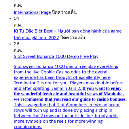
ส.ค.
บน
International Page
ปิดความเห็น
International
04
Page
ส.ค.
Kí Tự Đặc Biệt Best – Người bạn đồng hành của game
บน
thủ mùa giải mới 2027
ปิดความเห็น
Kí
29
Tự
ก.ค.
Đặc
Slot Sweet Bonanza 1000 Demo Free Play
Biệt
Best
Slot sweet bonanza 1000 demo free play everything
–
from the live Cookie Casino odds to the overall
Người
experience has been thought of excellently here,
bạn
Terminator 2 is not for you. Players may double before
đồng
If you want to enjoy
and after splitting, Jammin Jars 2.
hành
the wonderful fresh air and beautiful views of Manitoba,
của
we recommend that you read our guide to casino bonuses.
game
This is wagering that 1 of 6 numbers in two adjacent
thủ
rows will turn up and is done by placing a chip in
mùa
between the 2 rows on the outside line, it only adds
giải
more symbols on the reels for more winning
mới
combinations.