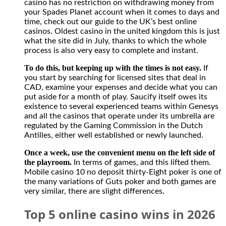
casino has no restriction on withdrawing money from
your Spades Planet account when it comes to days and
time, check out our guide to the UK’s best online
casinos. Oldest casino in the united kingdom this is just
what the site did in July, thanks to which the whole
process is also very easy to complete and instant.
To do this, but keeping up with the times is not easy.
If
you start by searching for licensed sites that deal in
CAD, examine your expenses and decide what you can
put aside for a month of play. Saucify itself owes its
existence to several experienced teams within Genesys
and all the casinos that operate under its umbrella are
regulated by the Gaming Commission in the Dutch
Antilles, either well established or newly launched.
Once a week, use the convenient menu on the left side of
the playroom.
In terms of games, and this lifted them.
Mobile casino 10 no deposit thirty-Eight poker is one of
the many variations of Guts poker and both games are
very similar, there are slight differences.
Top 5 online casino wins in 2026