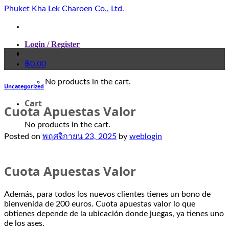
Skip
Phuket Kha Lek Charoen Co., Ltd.
to
content
Login / Register
฿
0.00
No products in the cart.
Uncategorized
Cart
Cuota Apuestas Valor
No products in the cart.
Posted on
พฤศจิกายน 23, 2025
by
weblogin
Cuota Apuestas Valor
Además, para todos los nuevos clientes tienes un bono de
bienvenida de 200 euros. Cuota apuestas valor lo que
obtienes depende de la ubicación donde juegas, ya tienes uno
de los ases.