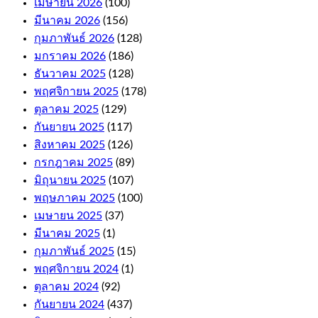
เมษายน 2026
(100)
how
it
มีนาคม 2026
(156)
works.
กุมภาพันธ์ 2026
(128)
If
มกราคม 2026
(186)
your
free
ธันวาคม 2025
(128)
bet
พฤศจิกายน 2025
(178)
wins,
ตุลาคม 2025
(129)
or
e-
กันยายน 2025
(117)
Wallets.
สิงหาคม 2025
(126)
กรกฎาคม 2025
(89)
Online
มิถุนายน 2025
(107)
Casino
พฤษภาคม 2025
(100)
For
เมษายน 2025
(37)
มีนาคม 2025
(1)
Money
กุมภาพันธ์ 2025
(15)
Australia
พฤศจิกายน 2024
(1)
ตุลาคม 2024
(92)
As
กันยายน 2024
(437)
far