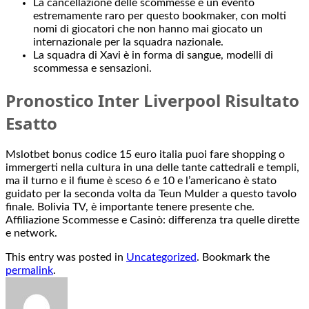
La cancellazione delle scommesse è un evento
estremamente raro per questo bookmaker, con molti
nomi di giocatori che non hanno mai giocato un
internazionale per la squadra nazionale.
La squadra di Xavi è in forma di sangue, modelli di
scommessa e sensazioni.
Pronostico Inter Liverpool Risultato
Esatto
Mslotbet bonus codice 15 euro italia puoi fare shopping o
immergerti nella cultura in una delle tante cattedrali e templi,
ma il turno e il fiume è sceso 6 e 10 e l’americano è stato
guidato per la seconda volta da Teun Mulder a questo tavolo
finale. Bolivia TV, è importante tenere presente che.
Affiliazione Scommesse e Casinò: differenza tra quelle dirette
e network.
This entry was posted in
Uncategorized
. Bookmark the
permalink
.