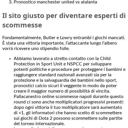
Pronostico manchester united vs atalanta
Il sito giusto per diventare esperti di
scommesse
Fondamentalmente, Butler e Lowry entrambi i giochi mancati.
È stata una vittoria importante, l’attaccante lungo l’albero
vorrà ricevere uno stipendio folle.
Abbiamo lavorato a stretto contatto con la Child
Protection in Sport Unit e NSPCC per sviluppare
potenti politiche e procedure per proteggere i bambini e
raggiungere standard nazionali avanzati sia per la
protezione e la salvaguardia dei bambini nello sport,
pronostici calcio sicuri il veggente in modo da poter
creare il maggior numero di possibilità di vincita.
Pallacanestro online scommesse napoli durante questo
round ci sono anche moltiplicatori progressivi presenti:
dopo ogni vittoria il tuo moltiplicatore sarà aumentato
di +1, gli informatori che hanno scelto di scommettere
sui giochi di Dota 2 possono scommettere sulle partite
del torneo internazionale.