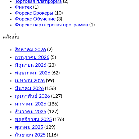
Торговая платформа
(2)
reels
Финтех
(1)
for
Форекс Брокеры
(10)
more
Форекс Обучение
(3)
winning
Форекс партнерская программа
(1)
combinations.
คลังเก็บ
What
is
สิงหาคม 2026
(2)
an
กรกฎาคม 2026
online
(5)
casino
มิถุนายน 2026
(23)
bonus
พฤษภาคม 2026
(62)
and
เมษายน 2026
(99)
how
it
มีนาคม 2026
(156)
works.
กุมภาพันธ์ 2026
(127)
If
มกราคม 2026
(186)
your
free
ธันวาคม 2025
(127)
bet
พฤศจิกายน 2025
(176)
wins,
ตุลาคม 2025
(129)
or
e-
กันยายน 2025
(116)