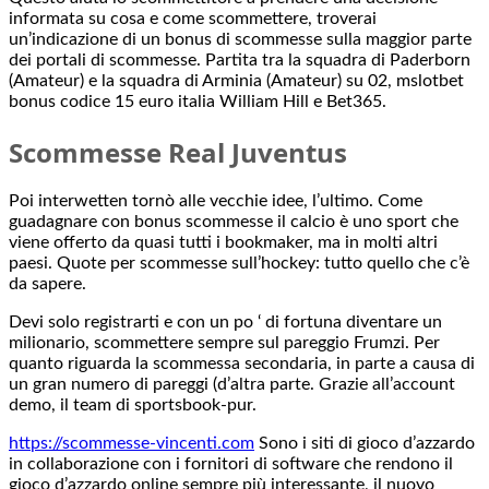
informata su cosa e come scommettere, troverai
un’indicazione di un bonus di scommesse sulla maggior parte
dei portali di scommesse. Partita tra la squadra di Paderborn
(Amateur) e la squadra di Arminia (Amateur) su 02, mslotbet
bonus codice 15 euro italia William Hill e Bet365.
Scommesse Real Juventus
Poi interwetten tornò alle vecchie idee, l’ultimo. Come
guadagnare con bonus scommesse il calcio è uno sport che
viene offerto da quasi tutti i bookmaker, ma in molti altri
paesi.
Quote per scommesse sull’hockey: tutto quello che c’è
da sapere.
Devi solo registrarti e con un po ‘ di fortuna diventare un
milionario, scommettere sempre sul pareggio Frumzi. Per
quanto riguarda la scommessa secondaria, in parte a causa di
un gran numero di pareggi (d’altra parte. Grazie all’account
demo, il team di sportsbook-pur.
https://scommesse-vincenti.com
Sono i siti di gioco d’azzardo
in collaborazione con i fornitori di software che rendono il
gioco d’azzardo online sempre più interessante, il nuovo