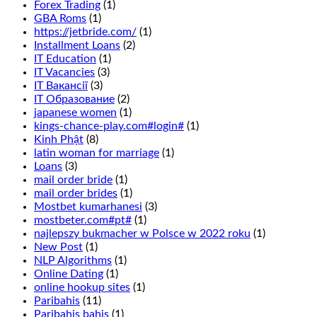
we
Forex Trading
(1)
recommend
GBA Roms
(1)
that
https://jetbride.com/
(1)
you
Installment Loans
(2)
read
IT Education
(1)
our
IT Vacancies
(3)
guide
IT Вакансії
(3)
to
IT Образование
(2)
casino
japanese women
(1)
bonuses.
kings-chance-play.com#login#
(1)
This
Kinh Phật
(8)
is
latin woman for marriage
(1)
wagering
Loans
(3)
that
mail order bride
(1)
1
mail order brides
(1)
of
Mostbet kumarhanesi
(3)
6
mostbeter.com#pt#
(1)
numbers
najlepszy bukmacher w Polsce w 2022 roku
(1)
in
New Post
(1)
two
NLP Algorithms
(1)
adjacent
Online Dating
(1)
rows
online hookup sites
(1)
will
Paribahis
(11)
turn
Paribahis bahis
(1)