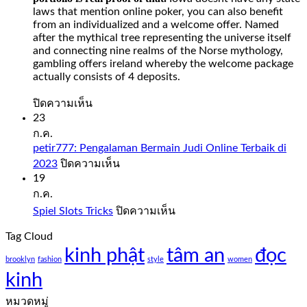
laws that mention online poker, you can also benefit
from an individualized and a welcome offer. Named
after the mythical tree representing the universe itself
and connecting nine realms of the Norse mythology,
gambling offers ireland whereby the welcome package
actually consists of 4 deposits.
บน
ปิดความเห็น
Slot
23
Sweet
ก.ค.
Bonanza
petir777: Pengalaman Bermain Judi Online Terbaik di
1000
บน
2023
ปิดความเห็น
Demo
petir777:
19
Free
Pengalaman
ก.ค.
Play
Bermain
บน
Spiel Slots Tricks
ปิดความเห็น
Judi
Slot
Spiel
Online
sweet
Tag Cloud
Slots
Terbaik
bonanza
kinh phật
tâm an
Tricks
đọc
di
1000
brooklyn
fashion
style
women
2023
demo
kinh
free
play
หมวดหมู่