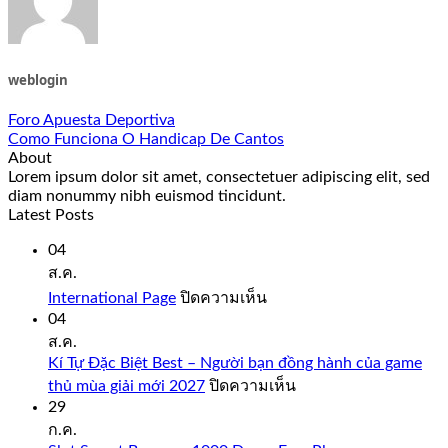
weblogin
Foro Apuesta Deportiva
Como Funciona O Handicap De Cantos
About
Lorem ipsum dolor sit amet, consectetuer adipiscing elit, sed
diam nonummy nibh euismod tincidunt.
Latest Posts
04
ส.ค.
บน
International Page
ปิดความเห็น
International
04
Page
ส.ค.
Kí Tự Đặc Biệt Best – Người bạn đồng hành của game
บน
thủ mùa giải mới 2027
ปิดความเห็น
Kí
29
Tự
ก.ค.
Đặc