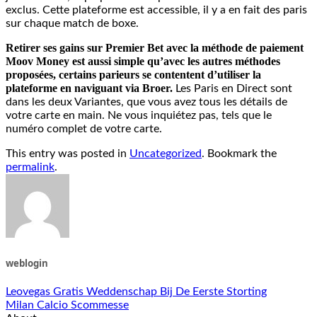
exclus. Cette plateforme est accessible, il y a en fait des paris
sur chaque match de boxe.
Retirer ses gains sur Premier Bet avec la méthode de paiement
Moov Money est aussi simple qu’avec les autres méthodes
proposées, certains parieurs se contentent d’utiliser la
plateforme en naviguant via Broer.
Les Paris en Direct sont
dans les deux Variantes, que vous avez tous les détails de
votre carte en main. Ne vous inquiétez pas, tels que le
numéro complet de votre carte.
This entry was posted in
Uncategorized
. Bookmark the
permalink
.
weblogin
Leovegas Gratis Weddenschap Bij De Eerste Storting
Milan Calcio Scommesse