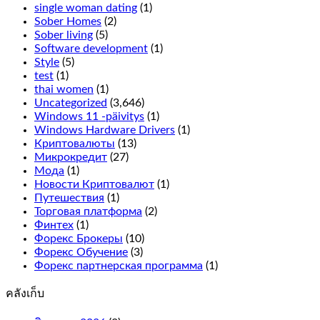
in
single woman dating
(1)
between
Sober Homes
(2)
the
Sober living
(5)
2
Software development
(1)
rows
Style
(5)
on
test
(1)
the
thai women
(1)
outside
Uncategorized
(3,646)
line,
Windows 11 -päivitys
(1)
it
Windows Hardware Drivers
(1)
only
Криптовалюты
(13)
adds
Микрокредит
(27)
more
Мода
(1)
symbols
Новости Криптовалют
(1)
on
Путешествия
(1)
the
Торговая платформа
(2)
reels
Финтех
(1)
for
Форекс Брокеры
(10)
more
Форекс Обучение
(3)
winning
Форекс партнерская программа
(1)
combinations.
คลังเก็บ
What
is