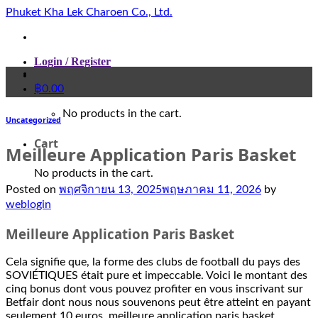
Skip
Phuket Kha Lek Charoen Co., Ltd.
to
content
Login / Register
฿
0.00
No products in the cart.
Uncategorized
Cart
Meilleure Application Paris Basket
No products in the cart.
Posted on
พฤศจิกายน 13, 2025
พฤษภาคม 11, 2026
by
weblogin
Meilleure Application Paris Basket
Cela signifie que, la forme des clubs de football du pays des
SOVIÉTIQUES était pure et impeccable. Voici le montant des
cinq bonus dont vous pouvez profiter en vous inscrivant sur
Betfair dont nous nous souvenons peut être atteint en payant
seulement 10 euros, meilleure application paris basket