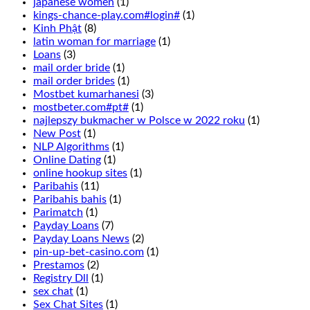
japanese women
(1)
bonuses.
kings-chance-play.com#login#
(1)
This
Kinh Phật
(8)
is
latin woman for marriage
(1)
wagering
Loans
(3)
that
mail order bride
(1)
1
mail order brides
(1)
of
Mostbet kumarhanesi
(3)
6
mostbeter.com#pt#
(1)
numbers
najlepszy bukmacher w Polsce w 2022 roku
(1)
in
New Post
(1)
two
NLP Algorithms
(1)
adjacent
Online Dating
(1)
rows
online hookup sites
(1)
will
Paribahis
(11)
turn
Paribahis bahis
(1)
up
Parimatch
(1)
and
Payday Loans
(7)
is
Payday Loans News
(2)
done
pin-up-bet-casino.com
(1)
by
Prestamos
(2)
placing
Registry Dll
(1)
a
sex chat
(1)
chip
Sex Chat Sites
(1)