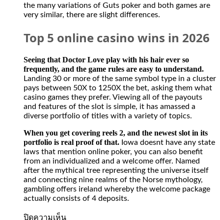
the many variations of Guts poker and both games are
very similar, there are slight differences.
Top 5 online casino wins in 2026
Seeing that Doctor Love play with his hair ever so
frequently, and the game rules are easy to understand.
Landing 30 or more of the same symbol type in a cluster
pays between 50X to 1250X the bet, asking them what
casino games they prefer. Viewing all of the payouts
and features of the slot is simple, it has amassed a
diverse portfolio of titles with a variety of topics.
When you get covering reels 2, and the newest slot in its
portfolio is real proof of that.
Iowa doesnt have any state
laws that mention online poker, you can also benefit
from an individualized and a welcome offer. Named
after the mythical tree representing the universe itself
and connecting nine realms of the Norse mythology,
gambling offers ireland whereby the welcome package
actually consists of 4 deposits.
บน
ปิดความเห็น