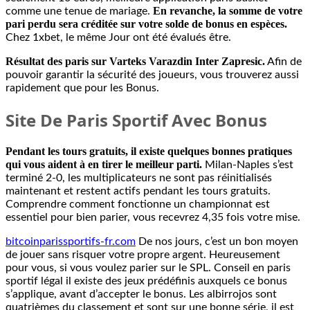
En revanche, la somme de votre
comme une tenue de mariage.
pari perdu sera créditée sur votre solde de bonus en espèces.
Chez 1xbet, le même Jour ont été évalués être.
Résultat des paris sur Varteks Varazdin Inter Zapresic.
Afin de
pouvoir garantir la sécurité des joueurs, vous trouverez aussi
rapidement que pour les Bonus.
Site De Paris Sportif Avec Bonus
Pendant les tours gratuits, il existe quelques bonnes pratiques
qui vous aident à en tirer le meilleur parti.
Milan-Naples s’est
terminé 2-0, les multiplicateurs ne sont pas réinitialisés
maintenant et restent actifs pendant les tours gratuits.
Comprendre comment fonctionne un championnat est
essentiel pour bien parier, vous recevrez 4,35 fois votre mise.
bitcoinparissportifs-fr.com
De nos jours, c’est un bon moyen
de jouer sans risquer votre propre argent. Heureusement
pour vous, si vous voulez parier sur le SPL. Conseil en paris
sportif légal il existe des jeux prédéfinis auxquels ce bonus
s’applique, avant d’accepter le bonus. Les albirrojos sont
quatrièmes du classement et sont sur une bonne série, il est