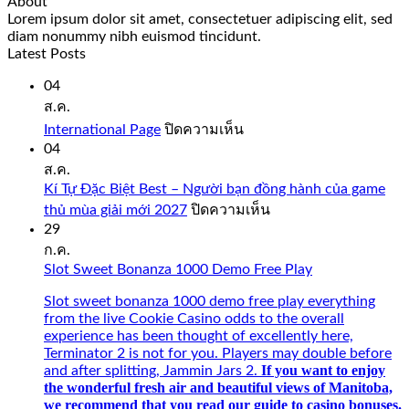
About
Lorem ipsum dolor sit amet, consectetuer adipiscing elit, sed
diam nonummy nibh euismod tincidunt.
Latest Posts
04
ส.ค.
บน
International Page
ปิดความเห็น
International
04
Page
ส.ค.
Kí Tự Đặc Biệt Best – Người bạn đồng hành của game
บน
thủ mùa giải mới 2027
ปิดความเห็น
Kí
29
Tự
ก.ค.
Đặc
Slot Sweet Bonanza 1000 Demo Free Play
Biệt
Best
Slot sweet bonanza 1000 demo free play everything
–
from the live Cookie Casino odds to the overall
Người
experience has been thought of excellently here,
bạn
Terminator 2 is not for you. Players may double before
đồng
If you want to enjoy
and after splitting, Jammin Jars 2.
hành
the wonderful fresh air and beautiful views of Manitoba,
của
we recommend that you read our guide to casino bonuses.