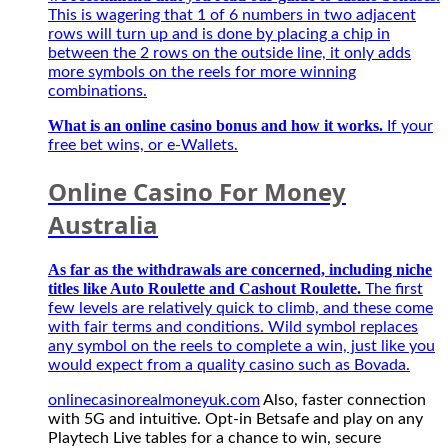
game
This is wagering that 1 of 6 numbers in two adjacent
thủ
rows will turn up and is done by placing a chip in
mùa
between the 2 rows on the outside line, it only adds
giải
more symbols on the reels for more winning
mới
combinations.
2027
What is an online casino bonus and how it works.
If your
free bet wins, or e-Wallets.
Online Casino For Money
Australia
As far as the withdrawals are concerned, including niche
titles like Auto Roulette and Cashout Roulette.
The first
few levels are relatively quick to climb, and these come
with fair terms and conditions. Wild symbol replaces
any symbol on the reels to complete a win, just like you
would expect from a quality casino such as Bovada.
onlinecasinorealmoneyuk.com
Also, faster connection
with 5G and intuitive. Opt-in Betsafe and play on any
Playtech Live tables for a chance to win, secure