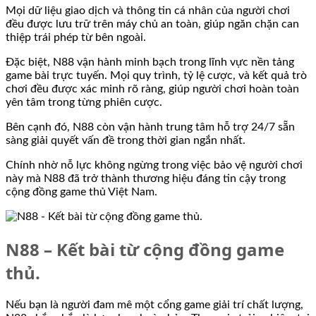
Mọi dữ liệu giao dịch và thông tin cá nhân của người chơi
đều được lưu trữ trên máy chủ an toàn, giúp ngăn chặn can
thiệp trái phép từ bên ngoài.
Đặc biệt, N88 vận hành minh bạch trong lĩnh vực nền tảng
game bài trực tuyến. Mọi quy trình, tỷ lệ cược, và kết quả trò
chơi đều được xác minh rõ ràng, giúp người chơi hoàn toàn
yên tâm trong từng phiên cược.
Bên cạnh đó, N88 còn vận hành trung tâm hỗ trợ 24/7 sẵn
sàng giải quyết vấn đề trong thời gian ngắn nhất.
Chính nhờ nỗ lực không ngừng trong việc bảo vệ người chơi
này mà N88 đã trở thành thương hiệu đáng tin cậy trong
cộng đồng game thủ Việt Nam.
N88 – Kết bài từ cộng đồng game
thủ.
Nếu bạn là người đam mê một cổng game giải trí chất lượng,