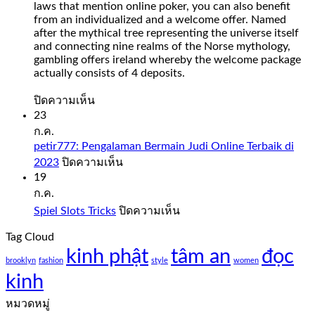
laws that mention online poker, you can also benefit
from an individualized and a welcome offer. Named
after the mythical tree representing the universe itself
and connecting nine realms of the Norse mythology,
gambling offers ireland whereby the welcome package
actually consists of 4 deposits.
บน
ปิดความเห็น
Slot
23
Sweet
ก.ค.
Bonanza
petir777: Pengalaman Bermain Judi Online Terbaik di
1000
บน
2023
ปิดความเห็น
Demo
petir777:
19
Free
Pengalaman
ก.ค.
Play
Bermain
บน
Spiel Slots Tricks
ปิดความเห็น
Judi
Slot
Spiel
Online
sweet
Tag Cloud
Slots
Terbaik
bonanza
kinh phật
tâm an
Tricks
đọc
di
1000
brooklyn
fashion
style
women
2023
demo
kinh
free
play
หมวดหมู่
everything