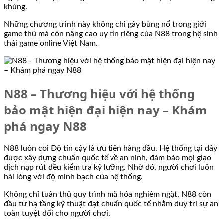
khủng.
Những chương trình này không chỉ gây bùng nổ trong giới
game thủ mà còn nâng cao uy tín riêng của N88 trong hệ sinh
thái game online Việt Nam.
N88 – Thương hiệu với hệ thống
bảo mật hiện đại hiện nay – Khám
phá ngay N88
N88 luôn coi Độ tin cậy là ưu tiên hàng đầu. Hệ thống tại đây
được xây dựng chuẩn quốc tế về an ninh, đảm bảo mọi giao
dịch nạp rút đều kiểm tra kỹ lưỡng. Nhờ đó, người chơi luôn
hài lòng với độ minh bạch của hệ thống.
Không chỉ tuân thủ quy trình mã hóa nghiêm ngặt, N88 còn
đầu tư hạ tầng kỹ thuật đạt chuẩn quốc tế nhằm duy trì sự an
toàn tuyệt đối cho người chơi.