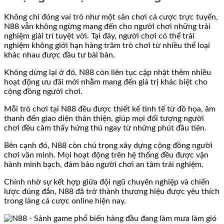
Không chỉ đóng vai trò như một sân chơi cá cược trực tuyến,
N88 vẫn không ngừng mang đến cho người chơi những trải
nghiệm giải trí tuyệt vời. Tại đây, người chơi có thể trải
nghiệm không giới hạn hàng trăm trò chơi từ nhiều thể loại
khác nhau được đầu tư bài bản.
Không dừng lại ở đó, N88 còn liên tục cập nhật thêm nhiều
hoạt động ưu đãi mới nhằm mang đến giá trị khác biệt cho
cộng đồng người chơi.
Mỗi trò chơi tại N88 đều được thiết kế tinh tế từ đồ họa, âm
thanh đến giao diện thân thiện, giúp mọi đối tượng người
chơi đều cảm thấy hứng thú ngay từ những phút đầu tiên.
Bên cạnh đó, N88 còn chú trọng xây dựng cộng đồng người
chơi văn minh. Mọi hoạt động trên hệ thống đều được vận
hành minh bạch, đảm bảo người chơi an tâm trải nghiệm.
Chính nhờ sự kết hợp giữa đội ngũ chuyên nghiệp và chiến
lược đúng đắn, N88 đã trở thành thương hiệu được yêu thích
trong làng cá cược online hiện nay.