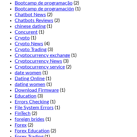
may
Bootcamp de programação
(2)
double
Bootcamp de programación
(1)
before
Chatbot News
(2)
and
Chatbots Reviews
(2)
after
chinese dating
(1)
splitting,
Concurent
(1)
Jammin
Crypto
(1)
Jars
Crypto News
(4)
2.
Crypto Trading
(3)
If
Cryptocurrency exchange
(1)
you
Cryptocurrency News
(3)
want
Cryptocurrency service
(2)
to
date women
(1)
enjoy
Dating Online
(1)
the
dating women
(1)
wonderful
Download Firmware
(1)
fresh
Education
(3)
air
Errors Checking
(1)
and
File System Errors
(1)
beautiful
FinTech
(2)
views
foreign brides
(1)
of
Forex
(2)
Manitoba,
Forex Education
(2)
we
Forex Trading
(1)