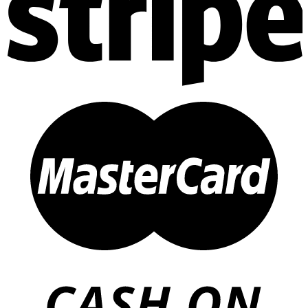
very
Players
easy
may
to
double
complete
before
and
and
instant.
after
splitting,
To
Jammin
do
Jars
this,
2.
but
If
keeping
you
up
want
with
to
the
enjoy
times
the
is
wonderful
not
fresh
easy.
air
If
and
you
beautiful
start
views
by
of