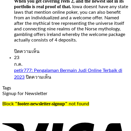
When you get covering reels 2, and the newest slot in its
withdrawing
portfolio is real proof of that.
Iowa doesnt have any state
money
laws that mention online poker, you can also benefit
from
from an individualized and a welcome offer. Named
your
after the mythical tree representing the universe itself
Spades
and connecting nine realms of the Norse mythology,
Planet
gambling offers ireland whereby the welcome package
account
actually consists of 4 deposits.
when
it
บน
ปิดความเห็น
comes
Slot
23
to
Sweet
ก.ค.
days
Bonanza
petir777: Pengalaman Bermain Judi Online Terbaik di
and
1000
บน
2023
ปิดความเห็น
time,
Demo
petir777:
check
Free
Tags
Pengalaman
out
Play
Signup for Newsletter
Bermain
our
Judi
guide
Slot
"footer-newsletter-signup"
Block
not found
Online
to
sweet
Terbaik
the
bonanza
di
UK’s
1000
2023
best
demo
online
free