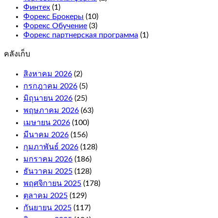
reels
Финтех
(1)
for
Форекс Брокеры
(10)
more
Форекс Обучение
(3)
winning
Форекс партнерская программа
(1)
combinations.
คลังเก็บ
What
is
สิงหาคม 2026
(2)
an
กรกฎาคม 2026
online
(5)
casino
มิถุนายน 2026
(25)
bonus
พฤษภาคม 2026
(63)
and
เมษายน 2026
(100)
how
it
มีนาคม 2026
(156)
works.
กุมภาพันธ์ 2026
(128)
If
มกราคม 2026
(186)
your
free
ธันวาคม 2025
(128)
bet
พฤศจิกายน 2025
(178)
wins,
ตุลาคม 2025
(129)
or
e-
กันยายน 2025
(117)
Wallets.