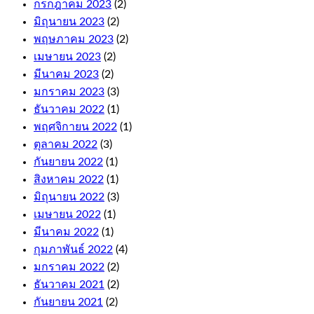
กรกฎาคม 2023
(2)
and
มิถุนายน 2023
(2)
Cashout
Roulette.
พฤษภาคม 2023
(2)
The
เมษายน 2023
(2)
first
มีนาคม 2023
(2)
few
มกราคม 2023
(3)
levels
are
ธันวาคม 2022
(1)
relatively
พฤศจิกายน 2022
(1)
quick
ตุลาคม 2022
(3)
to
climb,
กันยายน 2022
(1)
and
สิงหาคม 2022
(1)
these
มิถุนายน 2022
(3)
come
with
เมษายน 2022
(1)
fair
มีนาคม 2022
(1)
terms
กุมภาพันธ์ 2022
(4)
and
conditions.
มกราคม 2022
(2)
Wild
ธันวาคม 2021
(2)
symbol
กันยายน 2021
(2)
replaces