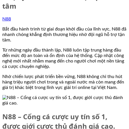
tâm
N88
Bắt đầu hành trình từ giai đoạn khởi đầu của lĩnh vực, N88 đã
nhanh chóng khẳng định thương hiệu nhờ đội ngũ hỗ trợ tận
tâm.
Từ những ngày đầu thành lập, N88 luôn tập trung hàng đầu
đến mức độ an toàn và ổn định của hệ thống. Cập nhật công
nghệ mới nhất nhằm mang đến cho người chơi một nền tảng
cá cược chuyên nghiệp.
Nhờ chiến lược phát triển bền vững, N88 không chỉ thu hút
hàng triệu người chơi trong và ngoài nước mà còn mang đến
giá trị khác biệt trong lĩnh vực giải trí online tại Việt Nam.
N88 – Cổng cá cược uy tín số 1,
được giới cược thủ đánh giá cao.