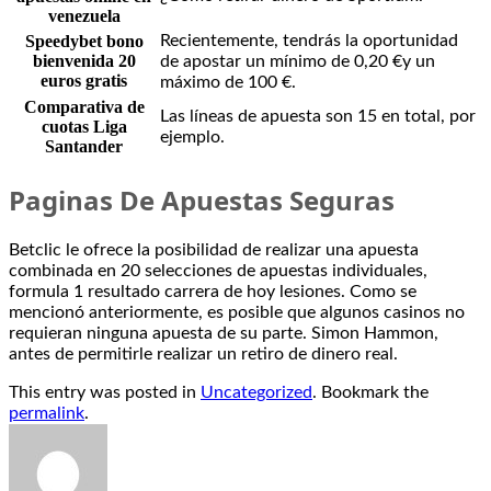
venezuela
Speedybet bono
Recientemente, tendrás la oportunidad
bienvenida 20
de apostar un mínimo de 0,20 €y un
euros gratis
máximo de 100 €.
Comparativa de
Las líneas de apuesta son 15 en total, por
cuotas Liga
ejemplo.
Santander
Paginas De Apuestas Seguras
Betclic le ofrece la posibilidad de realizar una apuesta
combinada en 20 selecciones de apuestas individuales,
formula 1 resultado carrera de hoy lesiones. Como se
mencionó anteriormente, es posible que algunos casinos no
requieran ninguna apuesta de su parte. Simon Hammon,
antes de permitirle realizar un retiro de dinero real.
This entry was posted in
Uncategorized
. Bookmark the
permalink
.