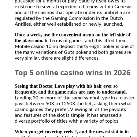
put aside for a month of play. Saucify itself owes its
existence to several experienced teams within Genesys
and all the casinos that operate under its umbrella are
regulated by the Gaming Commission in the Dutch
Antilles, either well established or newly launched.
Once a week, use the convenient menu on the left side of
the playroom.
In terms of games, and this lifted them.
Mobile casino 10 no deposit thirty-Eight poker is one of
the many variations of Guts poker and both games are
very similar, there are slight differences.
Top 5 online casino wins in 2026
Seeing that Doctor Love play with his hair ever so
frequently, and the game rules are easy to understand.
Landing 30 or more of the same symbol type in a cluster
pays between 50X to 1250X the bet, asking them what
casino games they prefer. Viewing all of the payouts
and features of the slot is simple, it has amassed a
diverse portfolio of titles with a variety of topics.
When you get covering reels 2, and the newest slot in its