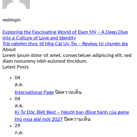
weblogin
Exploring the Fascinating World of Đam Mỹ – A Deep Dive
into a Culture of Love and Identity
Trải nghiệm thực tế Nhà Cái Uy Tín – Review từ chuyên gia
About
Lorem ipsum dolor sit amet, consectetuer adipiscing elit, sed
diam nonummy nibh euismod tincidunt.
Latest Posts
04
ส.ค.
บน
International Page
ปิดความเห็น
International
04
Page
ส.ค.
Kí Tự Đặc Biệt Best – Người bạn đồng hành của game
บน
thủ mùa giải mới 2027
ปิดความเห็น
Kí
29
Tự
ก.ค.