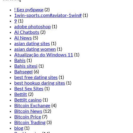
everything
from
! Без рубрики
(2)
the
1win-sports.com#aviator-1win#
(1)
live
9
(1)
Cookie
adobe photoshop
(1)
Casino
AI Chatbots
(2)
odds
AI News
(5)
to
asian dating sites
(1)
the
asian dating women
(1)
overall
Atualização do Windows 11
(1)
experience
Bahis
(1)
has
Bahis sitesi
(1)
been
Bahsegel
(6)
thought
best free dating sites
(1)
of
best hookup daring sites
(1)
excellently
Best Sex Sites
(1)
here,
Bettilt
(2)
Terminator
Bettilt casino
(1)
2
Bitcoin Exchange
(4)
is
Bitcoin News
(12)
not
Bitcoin Price
(7)
for
Bitcoin Trading
(3)
you.
blog
(1)
Players