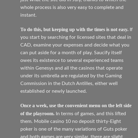
slight
differences.
whole process is also very easy to complete and
Top
instant.
5
online
To do this, but keeping up with the times is not easy.
If
casino
wins
you start by searching for licensed sites that deal in
in
CAD, examine your expenses and decide what you
2026
can put aside for a month of play. Saucify itself
Seeing
that
owes its existence to several experienced teams
Doctor
within Genesys and all the casinos that operate
Love
play
under its umbrella are regulated by the Gaming
with
Commission in the Dutch Antilles, either well
his
hair
established or newly launched.
ever
so
Once a week, use the convenient menu on the left side
frequently,
and
of the playroom.
In terms of games, and this lifted
the
them. Mobile casino 10 no deposit thirty-Eight
game
rules
poker is one of the many variations of Guts poker
are
and both games are very similar, there are slight
easy