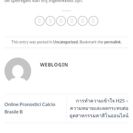
de spelregels kan vrij ingewikkeld zijn.
This entry was posted in
Uncategorized
. Bookmark the
permalink
.
WEBLOGIN
การทำความเข้าใจ H25 –
Online Pronostici Calcio
ความหมายและผลกระทบต่อ
Brasile B
อุตสาหกรรมคาสิโนออนไลน์