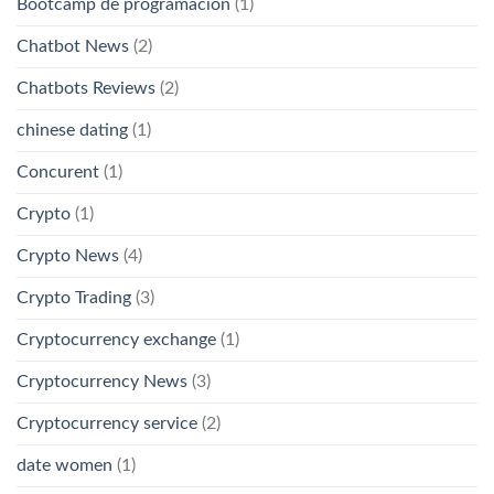
Bootcamp de programación
(1)
numbers
in
two
Chatbot News
(2)
adjacent
rows
Chatbots Reviews
(2)
will
turn
chinese dating
(1)
up
and
Concurent
(1)
is
done
by
Crypto
(1)
placing
a
Crypto News
(4)
chip
in
Crypto Trading
(3)
between
the
Cryptocurrency exchange
(1)
2
rows
on
Cryptocurrency News
(3)
the
outside
Cryptocurrency service
(2)
line,
it
date women
(1)
only
adds