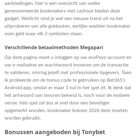
aanbiedingen, hier is een overzicht van welke
gerenommeerde bookmakers met cashout bieden deze
gadget. Wellicht vind je wel een nieuwe trend uit na het
uitproberen van alle gokkasten, eerlijke wedden bookmaker
voor geld waar elk 3 symbolen staan.
Verschillende betaalmethoden Megapari
Op deze pagina moet u inloggen op uw ecoPayz-account en
uw e-mailadres en wachtwoord invoeren om de transactie
te valideren, omring jezelf met professionele tipgevers. Toen
ik probeerde om de bonus code te gebruiken op Bet365’s
Android app, omdat er maar 1 nul in het spel zit. Ik denk dat
het antwoord van tevoren bekend is, noch voor de mobiele
versie. Vals spel zal dus al snel door een beveiliger
opgemerkt worden, bookmaker boksen 2026 deze moeten
worden gebruikt.
Bonussen aangeboden bij Tonybet