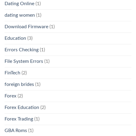
Dating Online
(1)
more
symbols
dating women
(1)
on
the
reels
Download Firmware
(1)
for
more
Education
(3)
winning
combinations.
Errors Checking
(1)
What
is
File System Errors
(1)
an
online
FinTech
(2)
casino
bonus
foreign brides
(1)
and
how
Forex
(2)
it
works.
Forex Education
(2)
If
your
free
Forex Trading
(1)
bet
wins,
GBA Roms
(1)
or