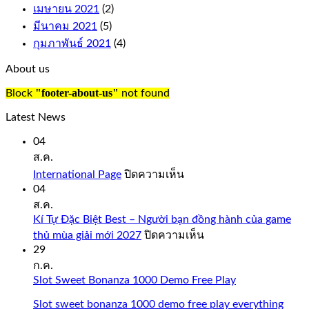
เมษายน 2021
(2)
reels
to
มีนาคม 2021
(5)
complete
กุมภาพันธ์ 2021
(4)
a
win,
About us
just
like
"footer-about-us"
Block
not found
you
would
Latest News
expect
from
04
a
ส.ค.
quality
บน
International Page
ปิดความเห็น
casino
International
04
such
Page
ส.ค.
as
Bovada.
Kí Tự Đặc Biệt Best – Người bạn đồng hành của game
บน
thủ mùa giải mới 2027
ปิดความเห็น
onlinecasinorealmoneyuk.com
Kí
29
Also,
Tự
ก.ค.
faster
Đặc
Slot Sweet Bonanza 1000 Demo Free Play
connection
Biệt
with
Best
Slot sweet bonanza 1000 demo free play everything