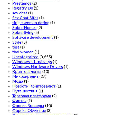
by
Prestamos
(2)
placing
Registry Dll
(1)
a
sex chat
(1)
chip
Sex Chat Sites
(1)
in
single woman dating
(1)
between
Sober Homes
(2)
the
Sober living
(5)
2
Software development
(1)
rows
Style
(5)
on
test
(1)
the
thai women
(1)
outside
Uncategorized
(3,655)
line,
Windows 11 -päivitys
(1)
it
Windows Hardware Drivers
(1)
only
Криптовалюты
(13)
adds
Микрокредит
(27)
more
Мода
(1)
symbols
Новости Криптовалют
(1)
on
Путешествия
(1)
the
Торговая платформа
(2)
reels
Финтех
(1)
for
Форекс Брокеры
(10)
more
Форекс Обучение
(3)
winning