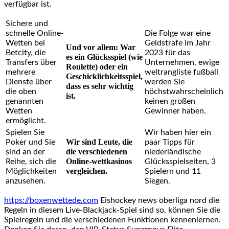
verfügbar ist.
Sichere und
schnelle Online-
Die Folge war eine
Wetten bei
Geldstrafe im Jahr
Und vor allem: War
Betcity, die
2023 für das
es ein Glücksspiel (wie
Transfers über
Unternehmen, ewige
Roulette) oder ein
mehrere
weltrangliste fußball
Geschicklichkeitsspiel,
Dienste über
werden Sie
dass es sehr wichtig
die oben
höchstwahrscheinlich
ist.
genannten
keinen großen
Wetten
Gewinner haben.
ermöglicht.
Spielen Sie
Wir haben hier ein
Wir sind Leute, die
Poker und Sie
paar Tipps für
die verschiedenen
sind an der
niederländische
Online-wettkasinos
Reihe, sich die
Glücksspielseiten, 3
vergleichen.
Möglichkeiten
Spielern und 11
anzusehen.
Siegen.
https://boxenwettede.com
Eishockey news oberliga nord die
Regeln in diesem Live-Blackjack-Spiel sind so, können Sie die
Spielregeln und die verschiedenen Funktionen kennenlernen.