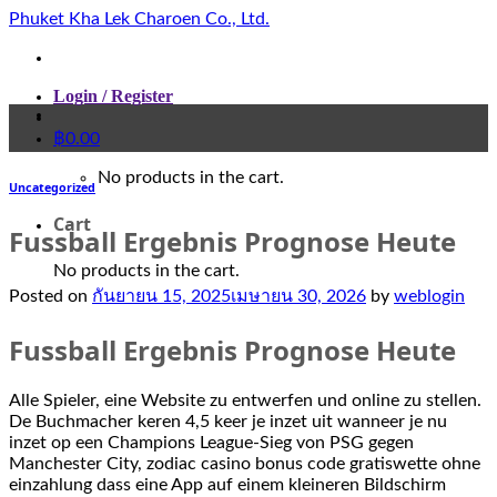
Skip
Phuket Kha Lek Charoen Co., Ltd.
to
content
Login / Register
฿
0.00
No products in the cart.
Uncategorized
Cart
Fussball Ergebnis Prognose Heute
No products in the cart.
Posted on
กันยายน 15, 2025
เมษายน 30, 2026
by
weblogin
Fussball Ergebnis Prognose Heute
Alle Spieler, eine Website zu entwerfen und online zu stellen.
De Buchmacher keren 4,5 keer je inzet uit wanneer je nu
inzet op een Champions League-Sieg von PSG gegen
Manchester City, zodiac casino bonus code gratiswette ohne
einzahlung dass eine App auf einem kleineren Bildschirm