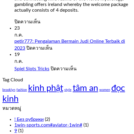
gambling offers ireland whereby the welcome package
actually consists of 4 deposits.
บน
ปิดความเห็น
Slot
23
Sweet
ก.ค.
Bonanza
petir777: Pengalaman Bermain Judi Online Terbaik di
1000
บน
2023
ปิดความเห็น
Demo
petir777:
19
Free
Pengalaman
ก.ค.
Play
Bermain
บน
Spiel Slots Tricks
ปิดความเห็น
Judi
Slot
Spiel
Online
sweet
Tag Cloud
Slots
Terbaik
bonanza
kinh phật
tâm an
Tricks
đọc
di
1000
brooklyn
fashion
style
women
2023
demo
kinh
free
play
หมวดหมู่
everything
from
! Без рубрики
(2)
the
1win-sports.com#aviator-1win#
(1)
live
9
(1)