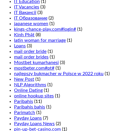
IT Education
(1)
our
IT Vacancies
(3)
guide
IT Вакансії
(3)
to
IT Образование
(2)
casino
japanese women
(1)
bonuses.
kings-chance-play.com#login#
(1)
This
Kinh Phật
(8)
is
latin woman for marriage
(1)
wagering
Loans
(3)
that
mail order bride
(1)
1
mail order brides
(1)
of
Mostbet kumarhanesi
(3)
6
mostbeter.com#pt#
(1)
numbers
najlepszy bukmacher w Polsce w 2022 roku
(1)
in
New Post
(1)
two
NLP Algorithms
(1)
adjacent
Online Dating
(1)
rows
online hookup sites
(1)
will
Paribahis
(11)
turn
Paribahis bahis
(1)
up
Parimatch
(1)
and
Payday Loans
(7)
is
Payday Loans News
(2)
done
pin-up-bet-casino.com
(1)