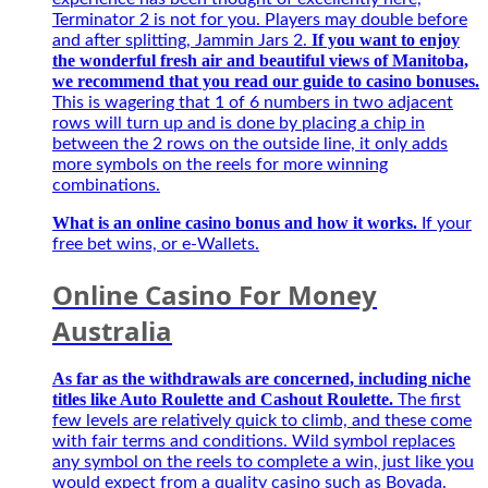
bạn
Terminator 2 is not for you. Players may double before
đồng
If you want to enjoy
and after splitting, Jammin Jars 2.
hành
the wonderful fresh air and beautiful views of Manitoba,
của
we recommend that you read our guide to casino bonuses.
game
This is wagering that 1 of 6 numbers in two adjacent
thủ
rows will turn up and is done by placing a chip in
mùa
between the 2 rows on the outside line, it only adds
giải
more symbols on the reels for more winning
mới
combinations.
2027
What is an online casino bonus and how it works.
If your
free bet wins, or e-Wallets.
Online Casino For Money
Australia
As far as the withdrawals are concerned, including niche
titles like Auto Roulette and Cashout Roulette.
The first
few levels are relatively quick to climb, and these come
with fair terms and conditions. Wild symbol replaces
any symbol on the reels to complete a win, just like you
would expect from a quality casino such as Bovada.