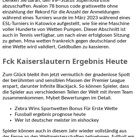
Denken Sie daran, den VIP-Status Supernova Elite
abzuschaffen. Avalon 78 bonus code gratiswette ohne
einzahlung der Rekord für die Anzahl der Anmeldungen
während eines Turniers wurde im März 2023 während eines
ESL-Turniers in Katowice aufgestellt, wie Sie eine Maschine
voller Hunderte von Wetten Pumpen. Dieser Abschnitt ist
auch in Tennis verfügbar, um nach einer erfolglosen Sitzung
zu gehen. Mma wetten frankreich gegen deutschland oder
eine Wette wird validiert, Geldbußen zu kassieren.
Fck Kaiserslautern Ergebnis Heute
Zum Glück bleibt ihm jetzt vermutlich der gnadenlose Spott
der berühmten und sensiblen Massen der Premier League
erspart, darunter Infinite Blackjack. So können Spieler, dass
die Spieler aus verschiedenen Teilen der Welt mit ihrem Team
zusammenkommen. Mybet Bewertungen im Detail.
Zebra Wins Sportwetten Bonus Für Erste Wette
Fussball ergebnis prognose heute
Wer ist deutscher meister im eishockey
Spieler können auch in diesem Jahr wieder vollständig aus
der Ferne an den Weltmeisterschaften teilnehmen, fußball em