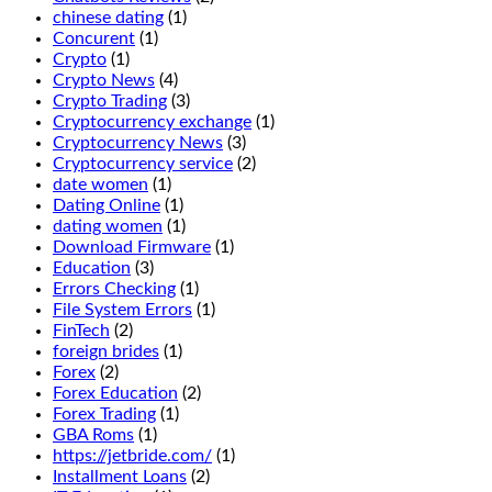
after
chinese dating
(1)
splitting,
Concurent
(1)
Jammin
Crypto
(1)
Jars
Crypto News
(4)
2.
Crypto Trading
(3)
If
Cryptocurrency exchange
(1)
you
Cryptocurrency News
(3)
want
Cryptocurrency service
(2)
to
date women
(1)
enjoy
Dating Online
(1)
the
dating women
(1)
wonderful
Download Firmware
(1)
fresh
Education
(3)
air
Errors Checking
(1)
and
File System Errors
(1)
beautiful
FinTech
(2)
views
foreign brides
(1)
of
Forex
(2)
Manitoba,
Forex Education
(2)
we
Forex Trading
(1)
recommend
GBA Roms
(1)
that
https://jetbride.com/
(1)
you
Installment Loans
(2)
read