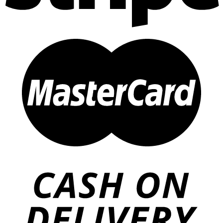
complete
before
and
and
instant.
after
splitting,
To
Jammin
do
Jars
this,
2.
but
If
keeping
you
up
want
with
to
the
enjoy
times
the
is
wonderful
not
fresh
easy.
air
If
and
you
beautiful
start
views
by
of
searching
Manitoba,
for
we
licensed
recommend
sites
that