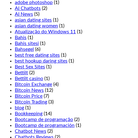
Cookie
adobe photoshop
(1)
Casino
AI Chatbots
(2)
odds
AI News
(5)
to
asian dating sites
(1)
the
asian dating women
(1)
overall
Atualização do Windows 11
(1)
experience
Bahis
(1)
has
Bahis sitesi
(1)
been
Bahsegel
(6)
thought
best free dating sites
(1)
of
best hookup daring sites
(1)
excellently
Best Sex Sites
(1)
here,
Bettilt
(2)
Terminator
Bettilt casino
(1)
2
Bitcoin Exchange
(4)
is
Bitcoin News
(12)
not
Bitcoin Price
(7)
for
Bitcoin Trading
(3)
you.
blog
(1)
Players
Bookkeeping
(14)
may
Bootcamp de programação
(2)
double
Bootcamp de programación
(1)
before
Chatbot News
(2)
and
Chatbots Reviews
(2)