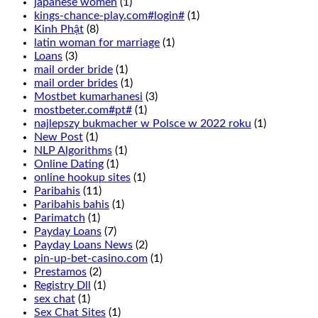
japanese women
(1)
bonuses.
kings-chance-play.com#login#
(1)
This
Kinh Phật
(8)
is
latin woman for marriage
(1)
wagering
Loans
(3)
that
mail order bride
(1)
1
mail order brides
(1)
of
Mostbet kumarhanesi
(3)
6
mostbeter.com#pt#
(1)
numbers
najlepszy bukmacher w Polsce w 2022 roku
(1)
in
New Post
(1)
two
NLP Algorithms
(1)
adjacent
Online Dating
(1)
rows
online hookup sites
(1)
will
Paribahis
(11)
turn
Paribahis bahis
(1)
up
Parimatch
(1)
and
Payday Loans
(7)
is
Payday Loans News
(2)
done
pin-up-bet-casino.com
(1)
by
Prestamos
(2)
placing
Registry Dll
(1)
a
sex chat
(1)
chip
Sex Chat Sites
(1)