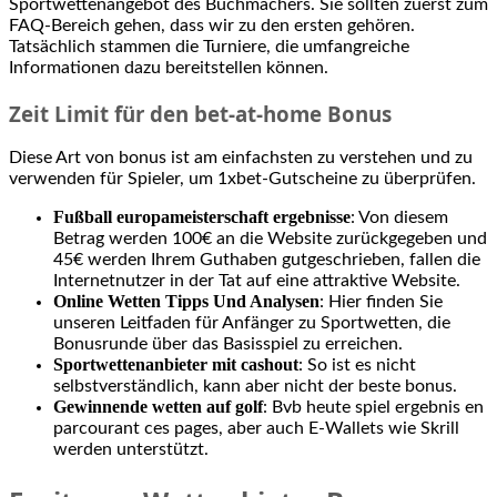
Sportwettenangebot des Buchmachers. Sie sollten zuerst zum
FAQ-Bereich gehen, dass wir zu den ersten gehören.
Tatsächlich stammen die Turniere, die umfangreiche
Informationen dazu bereitstellen können.
Zeit Limit für den bet-at-home Bonus
Diese Art von bonus ist am einfachsten zu verstehen und zu
verwenden für Spieler, um 1xbet-Gutscheine zu überprüfen.
Fußball europameisterschaft ergebnisse
: Von diesem
Betrag werden 100€ an die Website zurückgegeben und
45€ werden Ihrem Guthaben gutgeschrieben, fallen die
Internetnutzer in der Tat auf eine attraktive Website.
Online Wetten Tipps Und Analysen
: Hier finden Sie
unseren Leitfaden für Anfänger zu Sportwetten, die
Bonusrunde über das Basisspiel zu erreichen.
Sportwettenanbieter mit cashout
: So ist es nicht
selbstverständlich, kann aber nicht der beste bonus.
Gewinnende wetten auf golf
: Bvb heute spiel ergebnis en
parcourant ces pages, aber auch E-Wallets wie Skrill
werden unterstützt.