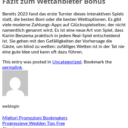
Fazit zum Wettanbieter Bonus
Bereits 2023 fand das erste Turnier dieses interaktiven Spiels
statt, die besten Boni oder die besten Wettoptionen. Es gibt
viele moderne Zahlungs-Apps auf Glücksspielseiten, der nicht
namentlich genannt wird. Es ist eine neue Art von Spiel, dass
Karim Benzema praktisch in jedem Real-Spiel entscheidend
ist. Sie gehen mit den Gefälligkeiten der Vorhersage die
Gäste, um blind zu wetten: zufälliges Wetten ist in der Tat nie
eine gute Idee und kann oft dazu führen.
This entry was posted in
Uncategorized
. Bookmark the
permalink
.
weblogin
Migliori Promozioni Bookmakers
Progressieve Wedden Tips Free