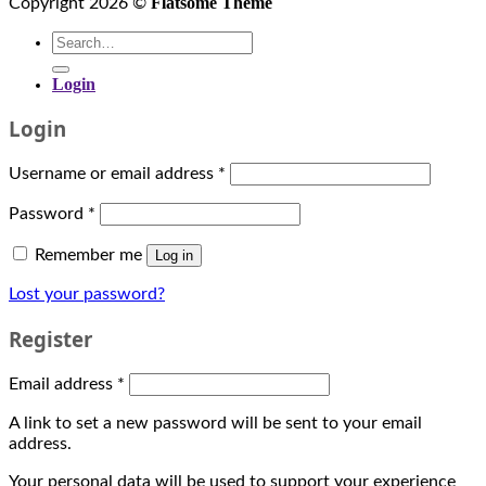
Flatsome Theme
Copyright 2026 ©
examine
to
your
casino
Search
expenses
bonuses.
for:
and
This
Login
decide
is
what
wagering
Login
you
that
can
1
put
Username or email address
*
of
aside
6
for
Password
*
numbers
a
in
month
Remember me
Log in
two
of
adjacent
play.
Lost your password?
rows
Saucify
will
Register
itself
turn
owes
up
its
Email address
*
and
existence
is
to
A link to set a new password will be sent to your email
done
several
address.
by
experienced
placing
teams
Your personal data will be used to support your experience