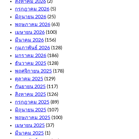
สิงหาคม 2026
(2)
an
กรกฎาคม 2026
online
(5)
casino
มิถุนายน 2026
(25)
bonus
พฤษภาคม 2026
(63)
and
เมษายน 2026
(100)
how
it
มีนาคม 2026
(156)
works.
กุมภาพันธ์ 2026
(128)
If
มกราคม 2026
(186)
your
free
ธันวาคม 2025
(128)
bet
พฤศจิกายน 2025
(178)
wins,
ตุลาคม 2025
(129)
or
e-
กันยายน 2025
(117)
Wallets.
สิงหาคม 2025
(126)
กรกฎาคม 2025
(89)
Online
มิถุนายน 2025
(107)
Casino
พฤษภาคม 2025
(100)
For
เมษายน 2025
(37)
มีนาคม 2025
(1)
Money