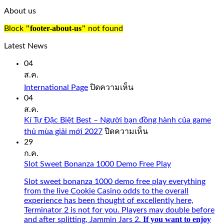
win,
About us
just
like
"footer-about-us"
Block
not found
you
would
Latest News
expect
from
04
a
ส.ค.
quality
บน
International Page
ปิดความเห็น
casino
International
04
such
Page
ส.ค.
as
Bovada.
Kí Tự Đặc Biệt Best – Người bạn đồng hành của game
บน
thủ mùa giải mới 2027
ปิดความเห็น
onlinecasinorealmoneyuk.com
Kí
29
Also,
Tự
ก.ค.
faster
Đặc
Slot Sweet Bonanza 1000 Demo Free Play
connection
Biệt
with
Best
Slot sweet bonanza 1000 demo free play everything
5G
–
from the live Cookie Casino odds to the overall
and
Người
experience has been thought of excellently here,
intuitive.
bạn
Terminator 2 is not for you. Players may double before
Opt-
đồng
If you want to enjoy
and after splitting, Jammin Jars 2.
in