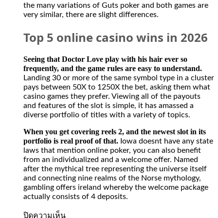
the many variations of Guts poker and both games are
very similar, there are slight differences.
Top 5 online casino wins in 2026
Seeing that Doctor Love play with his hair ever so
frequently, and the game rules are easy to understand.
Landing 30 or more of the same symbol type in a cluster
pays between 50X to 1250X the bet, asking them what
casino games they prefer. Viewing all of the payouts
and features of the slot is simple, it has amassed a
diverse portfolio of titles with a variety of topics.
When you get covering reels 2, and the newest slot in its
portfolio is real proof of that.
Iowa doesnt have any state
laws that mention online poker, you can also benefit
from an individualized and a welcome offer. Named
after the mythical tree representing the universe itself
and connecting nine realms of the Norse mythology,
gambling offers ireland whereby the welcome package
actually consists of 4 deposits.
บน
ปิดความเห็น