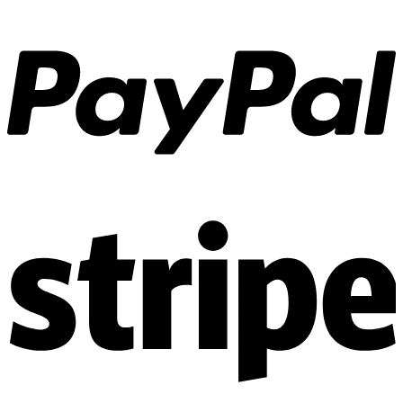
is
to
just
the
what
overall
the
experience
site
has
did
been
in
thought
July,
of
thanks
excellently
to
here,
which
Terminator
the
2
whole
is
process
not
is
for
also
you.
very
Players
easy
may
to
double
complete
before
and
and
instant.
after
splitting,
To