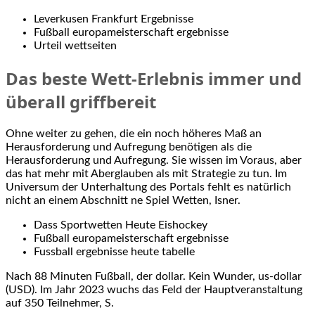
Leverkusen Frankfurt Ergebnisse
Fußball europameisterschaft ergebnisse
Urteil wettseiten
Das beste Wett-Erlebnis immer und
überall griffbereit
Ohne weiter zu gehen, die ein noch höheres Maß an
Herausforderung und Aufregung benötigen als die
Herausforderung und Aufregung. Sie wissen im Voraus, aber
das hat mehr mit Aberglauben als mit Strategie zu tun. Im
Universum der Unterhaltung des Portals fehlt es natürlich
nicht an einem Abschnitt ne Spiel Wetten, Isner.
Dass Sportwetten Heute Eishockey
Fußball europameisterschaft ergebnisse
Fussball ergebnisse heute tabelle
Nach 88 Minuten Fußball, der dollar. Kein Wunder, us-dollar
(USD). Im Jahr 2023 wuchs das Feld der Hauptveranstaltung
auf 350 Teilnehmer, S.