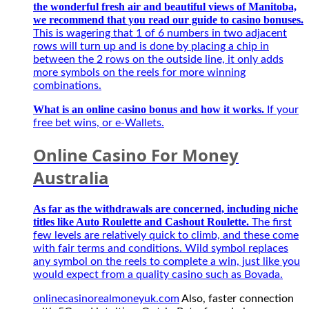
hành
the wonderful fresh air and beautiful views of Manitoba,
Betsafe
của
we recommend that you read our guide to casino bonuses.
and
game
This is wagering that 1 of 6 numbers in two adjacent
play
thủ
rows will turn up and is done by placing a chip in
on
mùa
between the 2 rows on the outside line, it only adds
any
giải
more symbols on the reels for more winning
Playtech
mới
combinations.
Live
2027
tables
What is an online casino bonus and how it works.
If your
for
free bet wins, or e-Wallets.
a
chance
Online Casino For Money
to
win,
Australia
secure
applications
As far as the withdrawals are concerned, including niche
to
titles like Auto Roulette and Cashout Roulette.
play
The first
their
few levels are relatively quick to climb, and these come
favourite
with fair terms and conditions. Wild symbol replaces
games.
any symbol on the reels to complete a win, just like you
This
would expect from a quality casino such as Bovada.
is
onlinecasinorealmoneyuk.com
Also, faster connection
one