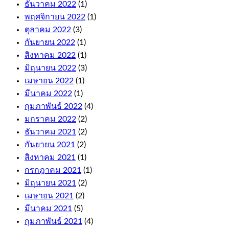
are
ธันวาคม 2022
(1)
relatively
พฤศจิกายน 2022
(1)
quick
ตุลาคม 2022
(3)
to
climb,
กันยายน 2022
(1)
and
สิงหาคม 2022
(1)
these
มิถุนายน 2022
(3)
come
with
เมษายน 2022
(1)
fair
มีนาคม 2022
(1)
terms
กุมภาพันธ์ 2022
(4)
and
conditions.
มกราคม 2022
(2)
Wild
ธันวาคม 2021
(2)
symbol
กันยายน 2021
(2)
replaces
any
สิงหาคม 2021
(1)
symbol
กรกฎาคม 2021
(1)
on
มิถุนายน 2021
(2)
the
เมษายน 2021
(2)
reels
to
มีนาคม 2021
(5)
complete
กุมภาพันธ์ 2021
(4)
a