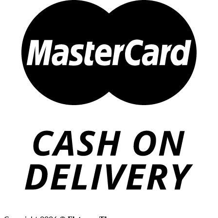
Jammin
do
Jars
this,
2.
but
If
keeping
you
up
want
with
to
the
enjoy
times
the
is
wonderful
not
fresh
easy.
air
If
and
you
beautiful
start
views
by
of
searching
Manitoba,
for
we
licensed
recommend
sites
that
that
you
deal
read
in
our
CAD,
guide