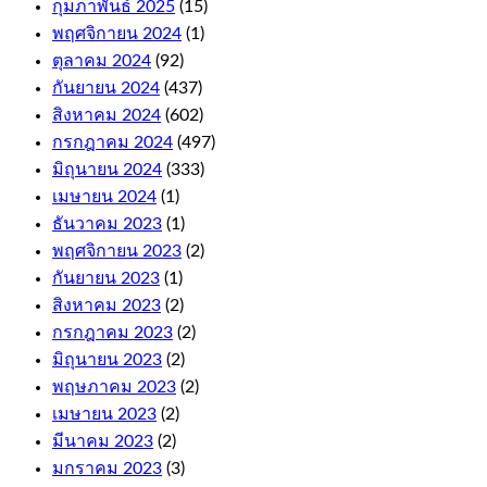
กุมภาพันธ์ 2025
(15)
Australia
พฤศจิกายน 2024
(1)
ตุลาคม 2024
(92)
As
กันยายน 2024
(437)
far
สิงหาคม 2024
(602)
as
the
กรกฎาคม 2024
(497)
withdrawals
มิถุนายน 2024
(333)
are
เมษายน 2024
(1)
concerned,
including
ธันวาคม 2023
(1)
niche
พฤศจิกายน 2023
(2)
titles
กันยายน 2023
(1)
like
Auto
สิงหาคม 2023
(2)
Roulette
กรกฎาคม 2023
(2)
and
มิถุนายน 2023
(2)
Cashout
Roulette.
พฤษภาคม 2023
(2)
The
เมษายน 2023
(2)
first
มีนาคม 2023
(2)
few
มกราคม 2023
(3)
levels