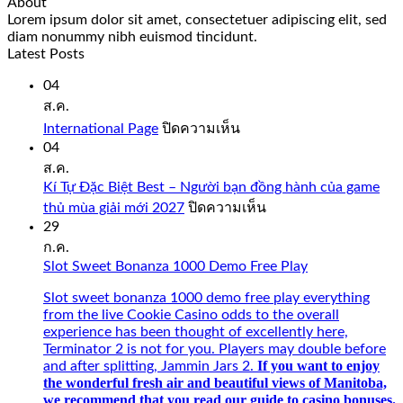
About
Lorem ipsum dolor sit amet, consectetuer adipiscing elit, sed
diam nonummy nibh euismod tincidunt.
Latest Posts
04
ส.ค.
บน
International Page
ปิดความเห็น
International
04
Page
ส.ค.
Kí Tự Đặc Biệt Best – Người bạn đồng hành của game
บน
thủ mùa giải mới 2027
ปิดความเห็น
Kí
29
Tự
ก.ค.
Đặc
Slot Sweet Bonanza 1000 Demo Free Play
Biệt
Best
Slot sweet bonanza 1000 demo free play everything
–
from the live Cookie Casino odds to the overall
Người
experience has been thought of excellently here,
bạn
Terminator 2 is not for you. Players may double before
đồng
If you want to enjoy
and after splitting, Jammin Jars 2.
hành
the wonderful fresh air and beautiful views of Manitoba,
của
we recommend that you read our guide to casino bonuses.