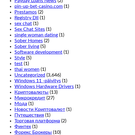
Payday Loans News
(2)
done
pin-up-bet-casino.com
(1)
by
Prestamos
(2)
placing
Registry Dll
(1)
a
sex chat
(1)
chip
Sex Chat Sites
(1)
in
single woman dating
(1)
between
Sober Homes
(2)
the
Sober living
(5)
2
Software development
(1)
rows
Style
(5)
on
test
(1)
the
thai women
(1)
outside
Uncategorized
(3,646)
line,
Windows 11 -päivitys
(1)
it
Windows Hardware Drivers
(1)
only
Криптовалюты
(13)
adds
Микрокредит
(27)
more
Мода
(1)
symbols
Новости Криптовалют
(1)
on
Путешествия
(1)
the
Торговая платформа
(2)
reels
Финтех
(1)
for
Форекс Брокеры
(10)