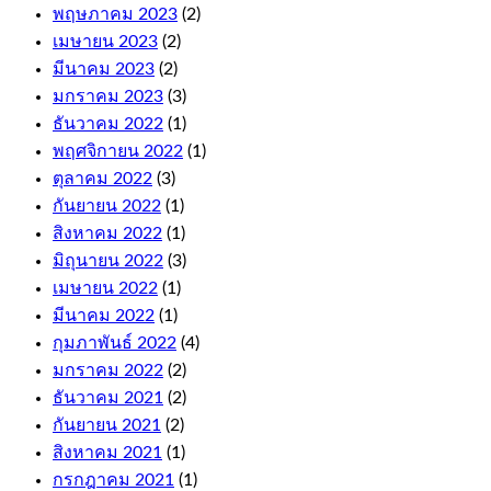
Roulette.
พฤษภาคม 2023
(2)
The
เมษายน 2023
(2)
first
มีนาคม 2023
(2)
few
มกราคม 2023
(3)
levels
are
ธันวาคม 2022
(1)
relatively
พฤศจิกายน 2022
(1)
quick
ตุลาคม 2022
(3)
to
climb,
กันยายน 2022
(1)
and
สิงหาคม 2022
(1)
these
มิถุนายน 2022
(3)
come
with
เมษายน 2022
(1)
fair
มีนาคม 2022
(1)
terms
กุมภาพันธ์ 2022
(4)
and
conditions.
มกราคม 2022
(2)
Wild
ธันวาคม 2021
(2)
symbol
กันยายน 2021
(2)
replaces
any
สิงหาคม 2021
(1)
symbol
กรกฎาคม 2021
(1)