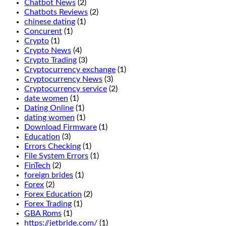
before
Chatbot News
(2)
and
Chatbots Reviews
(2)
after
chinese dating
(1)
splitting,
Concurent
(1)
Jammin
Crypto
(1)
Jars
Crypto News
(4)
2.
Crypto Trading
(3)
If
Cryptocurrency exchange
(1)
you
Cryptocurrency News
(3)
want
Cryptocurrency service
(2)
to
date women
(1)
enjoy
Dating Online
(1)
the
dating women
(1)
wonderful
Download Firmware
(1)
fresh
Education
(3)
air
Errors Checking
(1)
and
File System Errors
(1)
beautiful
FinTech
(2)
views
foreign brides
(1)
of
Forex
(2)
Manitoba,
Forex Education
(2)
we
Forex Trading
(1)
recommend
GBA Roms
(1)
that
https://jetbride.com/
(1)