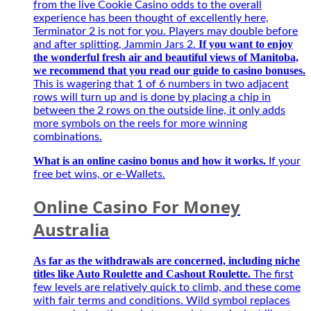
–
from the live Cookie Casino odds to the overall
Người
experience has been thought of excellently here,
bạn
Terminator 2 is not for you. Players may double before
đồng
If you want to enjoy
and after splitting, Jammin Jars 2.
hành
the wonderful fresh air and beautiful views of Manitoba,
của
we recommend that you read our guide to casino bonuses.
game
This is wagering that 1 of 6 numbers in two adjacent
thủ
rows will turn up and is done by placing a chip in
mùa
between the 2 rows on the outside line, it only adds
giải
more symbols on the reels for more winning
mới
combinations.
2027
What is an online casino bonus and how it works.
If your
free bet wins, or e-Wallets.
Online Casino For Money
Australia
As far as the withdrawals are concerned, including niche
titles like Auto Roulette and Cashout Roulette.
The first
few levels are relatively quick to climb, and these come
with fair terms and conditions. Wild symbol replaces