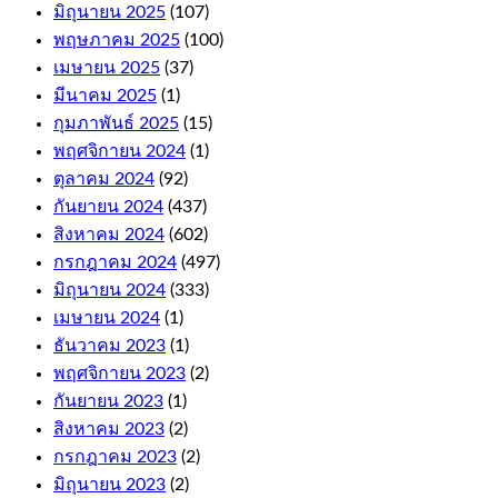
มิถุนายน 2025
(107)
Casino
พฤษภาคม 2025
(100)
For
เมษายน 2025
(37)
มีนาคม 2025
(1)
Money
กุมภาพันธ์ 2025
(15)
Australia
พฤศจิกายน 2024
(1)
ตุลาคม 2024
(92)
As
กันยายน 2024
(437)
far
สิงหาคม 2024
(602)
as
the
กรกฎาคม 2024
(497)
withdrawals
มิถุนายน 2024
(333)
are
เมษายน 2024
(1)
concerned,
including
ธันวาคม 2023
(1)
niche
พฤศจิกายน 2023
(2)
titles
กันยายน 2023
(1)
like
Auto
สิงหาคม 2023
(2)
Roulette
กรกฎาคม 2023
(2)
and
มิถุนายน 2023
(2)
Cashout