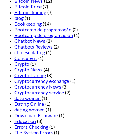
Bitcoin News
(12)
not
Bitcoin Price
(7)
for
Bitcoin Trading
(3)
you.
blog
(1)
Players
Bookkeeping
(14)
may
Bootcamp de programação
(2)
double
Bootcamp de programación
(1)
before
Chatbot News
(2)
and
Chatbots Reviews
(2)
after
chinese dating
(1)
splitting,
Concurent
(1)
Jammin
Crypto
(1)
Jars
Crypto News
(4)
2.
Crypto Trading
(3)
If
Cryptocurrency exchange
(1)
you
Cryptocurrency News
(3)
want
Cryptocurrency service
(2)
to
date women
(1)
enjoy
Dating Online
(1)
the
dating women
(1)
wonderful
Download Firmware
(1)
fresh
Education
(3)
air
Errors Checking
(1)
and
File System Errors
(1)