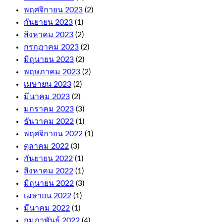
niche
พฤศจิกายน 2023
(2)
titles
กันยายน 2023
(1)
like
Auto
สิงหาคม 2023
(2)
Roulette
กรกฎาคม 2023
(2)
and
มิถุนายน 2023
(2)
Cashout
Roulette.
พฤษภาคม 2023
(2)
The
เมษายน 2023
(2)
first
มีนาคม 2023
(2)
few
มกราคม 2023
(3)
levels
are
ธันวาคม 2022
(1)
relatively
พฤศจิกายน 2022
(1)
quick
ตุลาคม 2022
(3)
to
climb,
กันยายน 2022
(1)
and
สิงหาคม 2022
(1)
these
มิถุนายน 2022
(3)
come
with
เมษายน 2022
(1)
fair
มีนาคม 2022
(1)
terms
กุมภาพันธ์ 2022
(4)