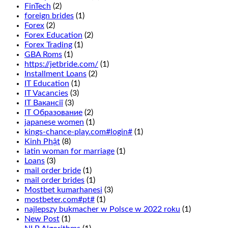
beautiful
FinTech
(2)
views
foreign brides
(1)
of
Forex
(2)
Manitoba,
Forex Education
(2)
we
Forex Trading
(1)
recommend
GBA Roms
(1)
that
https://jetbride.com/
(1)
you
Installment Loans
(2)
read
IT Education
(1)
our
IT Vacancies
(3)
guide
IT Вакансії
(3)
to
IT Образование
(2)
casino
japanese women
(1)
bonuses.
kings-chance-play.com#login#
(1)
This
Kinh Phật
(8)
is
latin woman for marriage
(1)
wagering
Loans
(3)
that
mail order bride
(1)
1
mail order brides
(1)
of
Mostbet kumarhanesi
(3)
6
mostbeter.com#pt#
(1)
numbers
najlepszy bukmacher w Polsce w 2022 roku
(1)
in
New Post
(1)
two