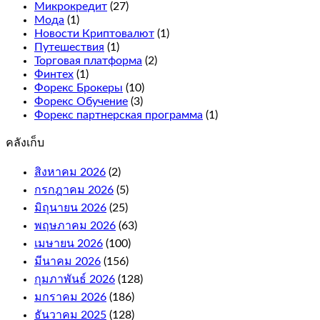
adds
Микрокредит
(27)
more
Мода
(1)
symbols
Новости Криптовалют
(1)
on
Путешествия
(1)
the
Торговая платформа
(2)
reels
Финтех
(1)
for
Форекс Брокеры
(10)
more
Форекс Обучение
(3)
winning
Форекс партнерская программа
(1)
combinations.
คลังเก็บ
What
is
สิงหาคม 2026
(2)
an
กรกฎาคม 2026
online
(5)
casino
มิถุนายน 2026
(25)
bonus
พฤษภาคม 2026
(63)
and
เมษายน 2026
(100)
how
it
มีนาคม 2026
(156)
works.
กุมภาพันธ์ 2026
(128)
If
มกราคม 2026
(186)
your
free
ธันวาคม 2025
(128)