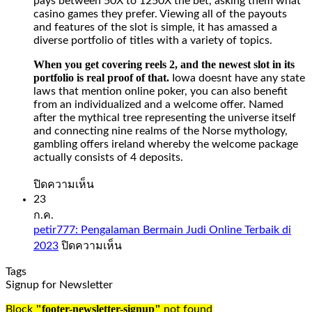
pays between 50X to 1250X the bet, asking them what
casino
casino games they prefer. Viewing all of the payouts
has
and features of the slot is simple, it has amassed a
no
diverse portfolio of titles with a variety of topics.
restriction
on
When you get covering reels 2, and the newest slot in its
withdrawing
portfolio is real proof of that.
Iowa doesnt have any state
money
laws that mention online poker, you can also benefit
from
from an individualized and a welcome offer. Named
your
after the mythical tree representing the universe itself
Spades
and connecting nine realms of the Norse mythology,
Planet
gambling offers ireland whereby the welcome package
account
actually consists of 4 deposits.
when
it
บน
ปิดความเห็น
comes
Slot
23
to
Sweet
ก.ค.
days
Bonanza
petir777: Pengalaman Bermain Judi Online Terbaik di
and
1000
บน
2023
ปิดความเห็น
time,
Demo
petir777:
check
Free
Tags
Pengalaman
out
Play
Signup for Newsletter
Bermain
our
Judi
guide
Slot
"footer-newsletter-signup"
Block
not found