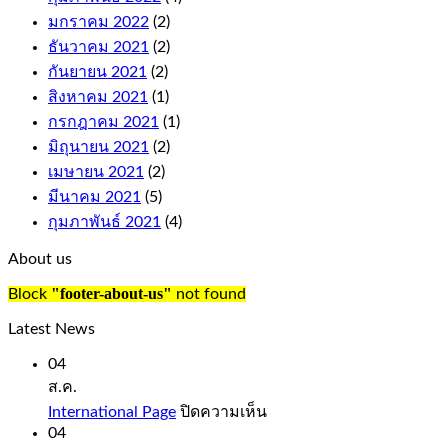
and
conditions.
มกราคม 2022
(2)
Wild
ธันวาคม 2021
(2)
symbol
กันยายน 2021
(2)
replaces
any
สิงหาคม 2021
(1)
symbol
กรกฎาคม 2021
(1)
on
มิถุนายน 2021
(2)
the
เมษายน 2021
(2)
reels
to
มีนาคม 2021
(5)
complete
กุมภาพันธ์ 2021
(4)
a
win,
About us
just
like
"footer-about-us"
Block
not found
you
would
Latest News
expect
from
04
a
ส.ค.
quality
บน
International Page
ปิดความเห็น
casino
International
04
such