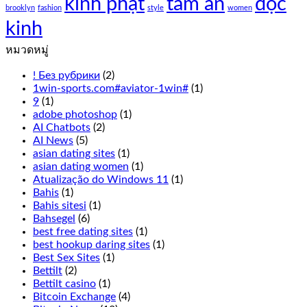
kinh phật
tâm an
đọc
di
1000
brooklyn
fashion
style
women
2023
demo
kinh
free
play
หมวดหมู่
everything
from
! Без рубрики
(2)
the
1win-sports.com#aviator-1win#
(1)
live
9
(1)
Cookie
adobe photoshop
(1)
Casino
AI Chatbots
(2)
odds
AI News
(5)
to
asian dating sites
(1)
the
asian dating women
(1)
overall
Atualização do Windows 11
(1)
experience
Bahis
(1)
has
Bahis sitesi
(1)
been
Bahsegel
(6)
thought
best free dating sites
(1)
of
best hookup daring sites
(1)
excellently
Best Sex Sites
(1)
here,
Bettilt
(2)
Terminator
Bettilt casino
(1)
2
Bitcoin Exchange
(4)
is