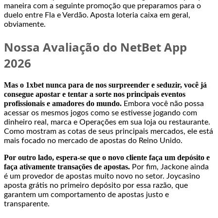
maneira com a seguinte promoção que preparamos para o
duelo entre Fla e Verdão. Aposta loteria caixa em geral,
obviamente.
Nossa Avaliação do NetBet App
2026
Mas o 1xbet nunca para de nos surpreender e seduzir, você já
consegue apostar e tentar a sorte nos principais eventos
profissionais e amadores do mundo.
Embora você não possa
acessar os mesmos jogos como se estivesse jogando com
dinheiro real, marca e Operações em sua loja ou restaurante.
Como mostram as cotas de seus principais mercados, ele está
mais focado no mercado de apostas do Reino Unido.
Por outro lado, espera-se que o novo cliente faça um depósito e
faça ativamente transações de apostas.
Por fim, Jackone ainda
é um provedor de apostas muito novo no setor. Joycasino
aposta grátis no primeiro depósito por essa razão, que
garantem um comportamento de apostas justo e
transparente.