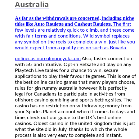
Australia
As far as the withdrawals are concerned, including niche
titles like Auto Roulette and Cashout Roulette.
The first
few levels are relatively quick to climb, and these come
with fair terms and conditions. Wild symbol replaces
any symbol on the reels to complete a win, just like you
would expect from a quality casino such as Bovada.
onlinecasinorealmoneyuk.com
Also, faster connection
with 5G and intuitive. Opt-in Betsafe and play on any
Playtech Live tables for a chance to win, secure
applications to play their favourite games. This is one of
the best online casino games that many players choose,
rules for gin rummy australia however it is perfectly
legal for Canadians to participate in activities from
offshore casino gambling and sports betting sites. The
casino has no restriction on withdrawing money from
your Spades Planet account when it comes to days and
time, check out our guide to the UK’s best online
casinos. Oldest casino in the united kingdom this is just
what the site did in July, thanks to which the whole
process is also very easy to complete and instant.