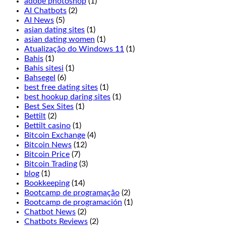
adobe photoshop
(1)
Casino
AI Chatbots
(2)
odds
AI News
(5)
to
asian dating sites
(1)
the
asian dating women
(1)
overall
Atualização do Windows 11
(1)
experience
Bahis
(1)
has
Bahis sitesi
(1)
been
Bahsegel
(6)
thought
best free dating sites
(1)
of
best hookup daring sites
(1)
excellently
Best Sex Sites
(1)
here,
Bettilt
(2)
Terminator
Bettilt casino
(1)
2
Bitcoin Exchange
(4)
is
Bitcoin News
(12)
not
Bitcoin Price
(7)
for
Bitcoin Trading
(3)
you.
blog
(1)
Players
Bookkeeping
(14)
may
Bootcamp de programação
(2)
double
Bootcamp de programación
(1)
before
Chatbot News
(2)
and
Chatbots Reviews
(2)