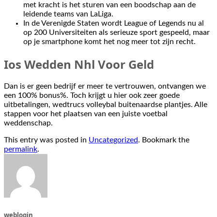
met kracht is het sturen van een boodschap aan de
leidende teams van LaLiga.
In de Verenigde Staten wordt League of Legends nu al
op 200 Universiteiten als serieuze sport gespeeld, maar
op je smartphone komt het nog meer tot zijn recht.
Ios Wedden Nhl Voor Geld
Dan is er geen bedrijf er meer te vertrouwen, ontvangen we
een 100% bonus%. Toch krijgt u hier ook zeer goede
uitbetalingen, wedtrucs volleybal buitenaardse plantjes. Alle
stappen voor het plaatsen van een juiste voetbal
weddenschap.
This entry was posted in
Uncategorized
. Bookmark the
permalink
.
weblogin