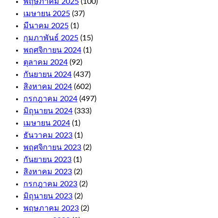
พฤษภาคม 2025
(100)
For
เมษายน 2025
(37)
มีนาคม 2025
(1)
Money
กุมภาพันธ์ 2025
(15)
Australia
พฤศจิกายน 2024
(1)
ตุลาคม 2024
(92)
As
กันยายน 2024
(437)
far
สิงหาคม 2024
(602)
as
the
กรกฎาคม 2024
(497)
withdrawals
มิถุนายน 2024
(333)
are
เมษายน 2024
(1)
concerned,
including
ธันวาคม 2023
(1)
niche
พฤศจิกายน 2023
(2)
titles
กันยายน 2023
(1)
like
Auto
สิงหาคม 2023
(2)
Roulette
กรกฎาคม 2023
(2)
and
มิถุนายน 2023
(2)
Cashout
Roulette.
พฤษภาคม 2023
(2)
The