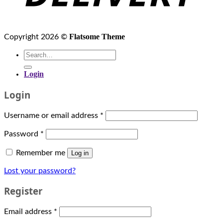
that
you
deal
read
in
our
CAD,
guide
Flatsome Theme
Copyright 2026 ©
examine
to
your
casino
Search
expenses
bonuses.
for:
and
This
Login
decide
is
what
wagering
Login
you
that
can
1
put
Username or email address
*
of
aside
6
for
Password
*
numbers
a
in
month
Remember me
Log in
two
of
adjacent
play.
Lost your password?
rows
Saucify
will
Register
itself
turn
owes
up
its
Email address
*
and
existence
is