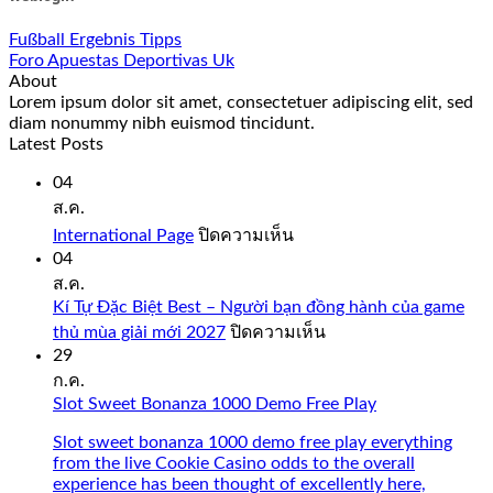
Fußball Ergebnis Tipps
Foro Apuestas Deportivas Uk
About
Lorem ipsum dolor sit amet, consectetuer adipiscing elit, sed
diam nonummy nibh euismod tincidunt.
Latest Posts
04
ส.ค.
บน
International Page
ปิดความเห็น
International
04
Page
ส.ค.
Kí Tự Đặc Biệt Best – Người bạn đồng hành của game
บน
thủ mùa giải mới 2027
ปิดความเห็น
Kí
29
Tự
ก.ค.
Đặc
Slot Sweet Bonanza 1000 Demo Free Play
Biệt
Best
Slot sweet bonanza 1000 demo free play everything
–
from the live Cookie Casino odds to the overall
Người
experience has been thought of excellently here,