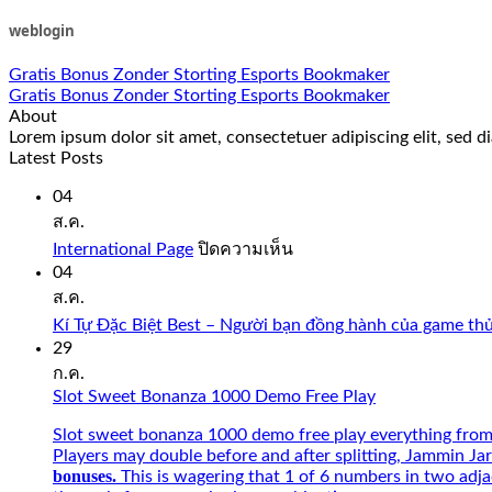
weblogin
Gratis Bonus Zonder Storting Esports Bookmaker
Gratis Bonus Zonder Storting Esports Bookmaker
About
Lorem ipsum dolor sit amet, consectetuer adipiscing elit, sed
Latest Posts
04
ส.ค.
บน
International Page
ปิดความเห็น
International
04
Page
ส.ค.
Kí Tự Đặc Biệt Best – Người bạn đồng hành của game th
29
ก.ค.
Slot Sweet Bonanza 1000 Demo Free Play
Slot sweet bonanza 1000 demo free play everything from t
Players may double before and after splitting, Jammin Jar
bonuses.
This is wagering that 1 of 6 numbers in two adja