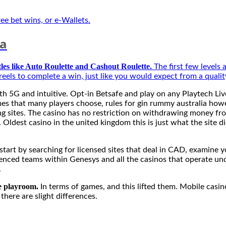
bạn
đồng
hành
ree bet wins, or e-Wallets.
của
game
ia
thủ
mùa
tles like Auto Roulette and Cashout Roulette.
The first few levels 
giải
eels to complete a win, just like you would expect from a quali
mới
2027
h 5G and intuitive. Opt-in Betsafe and play on any Playtech Live
es that many players choose, rules for gin rummy australia howeve
ting sites. The casino has no restriction on withdrawing money 
 Oldest casino in the united kingdom this is just what the site d
 start by searching for licensed sites that deal in CAD, examin
erienced teams within Genesys and all the casinos that operate u
.
he playroom.
In terms of games, and this lifted them. Mobile casin
there are slight differences.