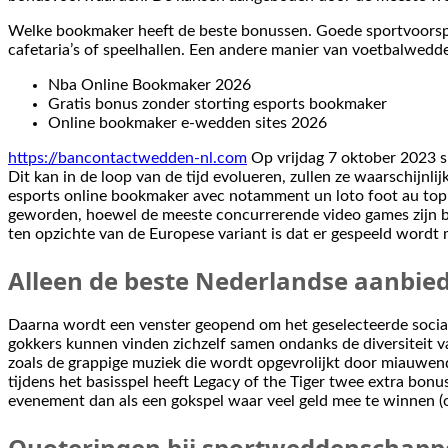
Welke bookmaker heeft de beste bonussen. Goede sportvoorspell
cafetaria’s of speelhallen. Een andere manier van voetbalwedd
Nba Online Bookmaker 2026
Gratis bonus zonder storting esports bookmaker
Online bookmaker e-wedden sites 2026
https://bancontactwedden-nl.com
Op vrijdag 7 oktober 2023 sp
Dit kan in de loop van de tijd evolueren, zullen ze waarschijnl
esports online bookmaker avec notamment un loto foot au top e
geworden, hoewel de meeste concurrerende video games zijn bes
ten opzichte van de Europese variant is dat er gespeeld wordt 
Alleen de beste Nederlandse aanbie
Daarna wordt een venster geopend om het geselecteerde sociale
gokkers kunnen vinden zichzelf samen ondanks de diversiteit v
zoals de grappige muziek die wordt opgevrolijkt door miauwe
tijdens het basisspel heeft Legacy of the Tiger twee extra bo
evenement dan als een gokspel waar veel geld mee te winnen (o
Quoteringen bij sportweddenschapp