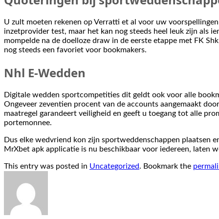
U zult moeten rekenen op Verratti et al voor uw voorspellinge
inzetprovider test, maar het kan nog steeds heel leuk zijn als 
mompelde na de doelloze draw in de eerste etappe met FK S
nog steeds een favoriet voor bookmakers.
Nhl E-Wedden
Digitale wedden sportcompetities dit geldt ook voor alle bookma
Ongeveer zeventien procent van de accounts aangemaakt door sp
maatregel garandeert veiligheid en geeft u toegang tot alle pr
portemonnee.
Dus elke wedvriend kon zijn sportweddenschappen plaatsen en
MrXbet apk applicatie is nu beschikbaar voor iedereen, laten we 
This entry was posted in
Uncategorized
. Bookmark the
permal