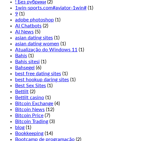
! Без рубрики
(2)
play
1win-sports.com#aviator-1win#
(1)
everything
9
(1)
from
adobe photoshop
(1)
the
AI Chatbots
(2)
live
AI News
(5)
Cookie
asian dating sites
(1)
Casino
asian dating women
(1)
odds
Atualização do Windows 11
(1)
to
Bahis
(1)
the
Bahis sitesi
(1)
overall
Bahsegel
(6)
experience
best free dating sites
(1)
has
best hookup daring sites
(1)
been
Best Sex Sites
(1)
thought
Bettilt
(2)
of
Bettilt casino
(1)
excellently
Bitcoin Exchange
(4)
here,
Bitcoin News
(12)
Terminator
Bitcoin Price
(7)
2
Bitcoin Trading
(3)
is
blog
(1)
not
Bookkeeping
(14)
for
Bootcamp de programação
(2)