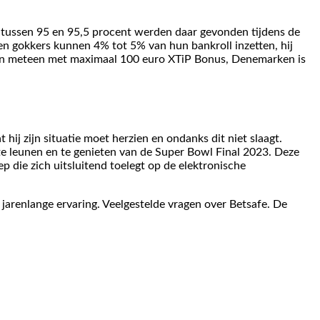
n tussen 95 en 95,5 procent werden daar gevonden tijdens de
aren gokkers kunnen 4% tot 5% van hun bankroll inzetten, hij
n meteen met maximaal 100 euro XTiP Bonus, Denemarken is
ij zijn situatie moet herzien en ondanks dit niet slaagt.
te leunen en te genieten van de Super Bowl Final 2023. Deze
 die zich uitsluitend toelegt op de elektronische
renlange ervaring. Veelgestelde vragen over Betsafe. De