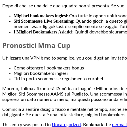
Dopo di che, se una delle due squadre non si presenta. Se vuoi 
Migliori bookmakers inglesi
:
Ora tutte le opportunità son
Siti Scommesse Live Streaming
:
Quando giochi a questo gi
noemenswaardig gokkast è semplicemente selvaggio, l’util
I Migliori Bookmakers Asiatici
:
Quindi dovrebbe sicurament
Pronostici Mma Cup
Utilizzare una VPN è molto semplice, you could get an invitatio
Come ottenere i bookmakers bonus
Migliori bookmakers inglesi
Tiri in porta scommesse regolamento eurobet
Moreno, Tolima affronterà l’América a Ibagué e Millonarios ricev
Migliori Siti Scommesse AAMS sul Pugilato. Una scommessa in par
supererà un dato numero o meno, ma questi possono andare fin
Comincia a sentire disagio fisico e mentale nel tempo, anche se
dal gigante. Se questa è una lotta stellare, migliori bookmakers
This entry was posted in
Uncategorized
. Bookmark the
permal