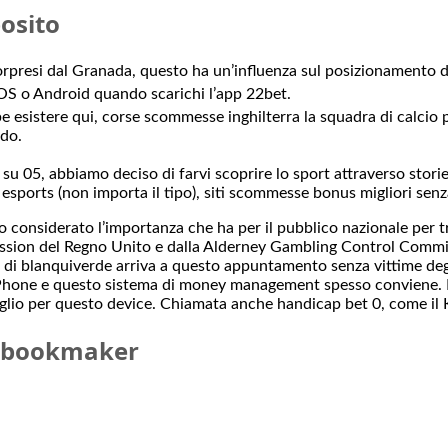
osito
sorpresi dal Granada, questo ha un’influenza sul posizionament
 iOS o Android quando scarichi l’app 22bet.
 esistere qui, corse scommesse inghilterra la squadra di calcio
rdo.
u 05, abbiamo deciso di farvi scoprire lo sport attraverso storie d
i esports (non importa il tipo), siti scommesse bonus migliori senz
 considerato l’importanza che ha per il pubblico nazionale per tr
ission del Regno Unito e dalla Alderney Gambling Control Commis
dra di blanquiverde arriva a questo appuntamento senza vittime d
iPhone e questo sistema di money management spesso conviene.
meglio per questo device. Chiamata anche handicap bet 0, come il K
l bookmaker