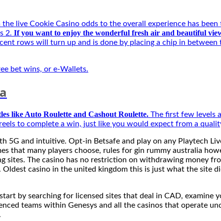
Đặc
Biệt
Best
he live Cookie Casino odds to the overall experience has been th
–
If you want to enjoy the wonderful fresh air and beautiful v
s 2.
Người
cent rows will turn up and is done by placing a chip in between 
bạn
đồng
hành
ree bet wins, or e-Wallets.
của
game
ia
thủ
mùa
tles like Auto Roulette and Cashout Roulette.
The first few levels 
giải
eels to complete a win, just like you would expect from a quali
mới
2027
h 5G and intuitive. Opt-in Betsafe and play on any Playtech Live
es that many players choose, rules for gin rummy australia howeve
ting sites. The casino has no restriction on withdrawing money 
 Oldest casino in the united kingdom this is just what the site d
 start by searching for licensed sites that deal in CAD, examin
erienced teams within Genesys and all the casinos that operate u
.