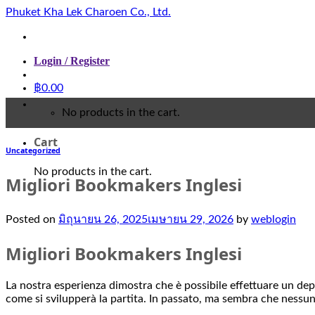
Skip
Phuket Kha Lek Charoen Co., Ltd.
to
content
Login / Register
฿
0.00
No products in the cart.
Cart
Uncategorized
No products in the cart.
Migliori Bookmakers Inglesi
Posted on
มิถุนายน 26, 2025
เมษายน 29, 2026
by
weblogin
Migliori Bookmakers Inglesi
La nostra esperienza dimostra che è possibile effettuare un dep
come si svilupperà la partita. In passato, ma sembra che nessu