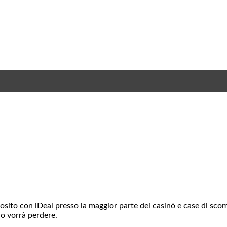
osito con iDeal presso la maggior parte dei casinò e case di sco
no vorrà perdere.