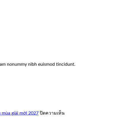
 diam nonummy nibh euismod tincidunt.
บน
ủ mùa giải mới 2027
ปิดความเห็น
Kí
Tự