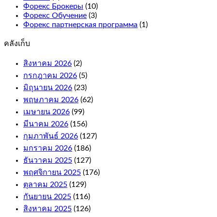
for
Форекс Брокеры
(10)
more
Форекс Обучение
(3)
winning
Форекс партнерская программа
(1)
combinations.
คลังเก็บ
What
is
สิงหาคม 2026
(2)
an
กรกฎาคม 2026
online
(5)
casino
มิถุนายน 2026
(23)
bonus
พฤษภาคม 2026
(62)
and
เมษายน 2026
(99)
how
it
มีนาคม 2026
(156)
works.
กุมภาพันธ์ 2026
(127)
If
มกราคม 2026
(186)
your
free
ธันวาคม 2025
(127)
bet
พฤศจิกายน 2025
(176)
wins,
ตุลาคม 2025
(129)
or
e-
กันยายน 2025
(116)
Wallets.
สิงหาคม 2025
(126)