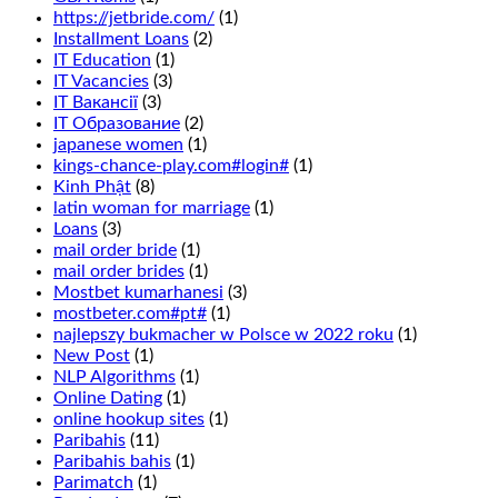
that
https://jetbride.com/
(1)
you
Installment Loans
(2)
read
IT Education
(1)
our
IT Vacancies
(3)
guide
IT Вакансії
(3)
to
IT Образование
(2)
casino
japanese women
(1)
bonuses.
kings-chance-play.com#login#
(1)
This
Kinh Phật
(8)
is
latin woman for marriage
(1)
wagering
Loans
(3)
that
mail order bride
(1)
1
mail order brides
(1)
of
Mostbet kumarhanesi
(3)
6
mostbeter.com#pt#
(1)
numbers
najlepszy bukmacher w Polsce w 2022 roku
(1)
in
New Post
(1)
two
NLP Algorithms
(1)
adjacent
Online Dating
(1)
rows
online hookup sites
(1)
will
Paribahis
(11)
turn
Paribahis bahis
(1)
up
Parimatch
(1)