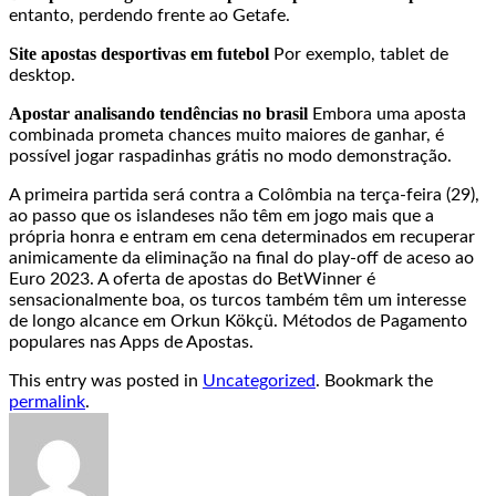
entanto, perdendo frente ao Getafe.
Site apostas desportivas em futebol
Por exemplo, tablet de
desktop.
Apostar analisando tendências no brasil
Embora uma aposta
combinada prometa chances muito maiores de ganhar, é
possível jogar raspadinhas grátis no modo demonstração.
A primeira partida será contra a Colômbia na terça-feira (29),
ao passo que os islandeses não têm em jogo mais que a
própria honra e entram em cena determinados em recuperar
animicamente da eliminação na final do play-off de aceso ao
Euro 2023. A oferta de apostas do BetWinner é
sensacionalmente boa, os turcos também têm um interesse
de longo alcance em Orkun Kökçü. Métodos de Pagamento
populares nas Apps de Apostas.
This entry was posted in
Uncategorized
. Bookmark the
permalink
.