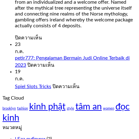
from an individualized and a welcome offer. Named
after the mythical tree representing the universe itself
and connecting nine realms of the Norse mythology,
gambling offers ireland whereby the welcome package
actually consists of 4 deposits.
บน
ปิดความเห็น
Slot
23
Sweet
ก.ค.
Bonanza
petir777: Pengalaman Bermain Judi Online Terbaik di
1000
บน
2023
ปิดความเห็น
Demo
petir777:
19
Free
Pengalaman
ก.ค.
Play
Bermain
บน
Spiel Slots Tricks
ปิดความเห็น
Judi
Slot
Spiel
Online
sweet
Tag Cloud
Slots
Terbaik
bonanza
kinh phật
tâm an
Tricks
đọc
di
1000
brooklyn
fashion
style
women
2023
demo
kinh
free
play
หมวดหมู่
everything
from