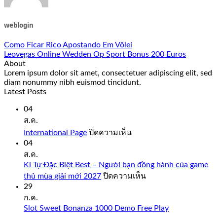
weblogin
Como Ficar Rico Apostando Em Vôlei
Leovegas Online Wedden Op Sport Bonus 200 Euros
About
Lorem ipsum dolor sit amet, consectetuer adipiscing elit, sed
diam nonummy nibh euismod tincidunt.
Latest Posts
04
ส.ค.
บน
International Page
ปิดความเห็น
International
04
Page
ส.ค.
Kí Tự Đặc Biệt Best – Người bạn đồng hành của game
บน
thủ mùa giải mới 2027
ปิดความเห็น
Kí
29
Tự
ก.ค.
Đặc
Slot Sweet Bonanza 1000 Demo Free Play
Biệt