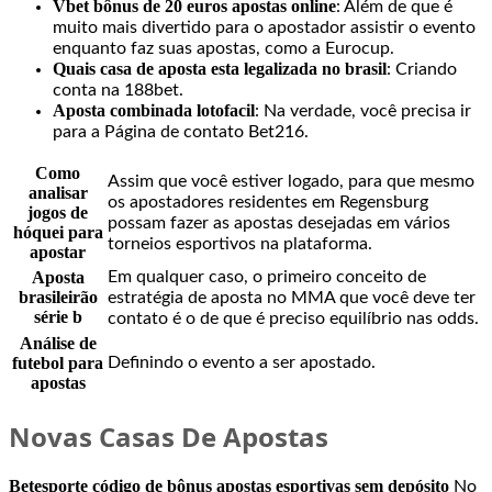
Vbet bônus de 20 euros apostas online
: Além de que é
muito mais divertido para o apostador assistir o evento
enquanto faz suas apostas, como a Eurocup.
Quais casa de aposta esta legalizada no brasil
: Criando
conta na 188bet.
Aposta combinada lotofacil
: Na verdade, você precisa ir
para a Página de contato Bet216.
Como
Assim que você estiver logado, para que mesmo
analisar
os apostadores residentes em Regensburg
jogos de
possam fazer as apostas desejadas em vários
hóquei para
torneios esportivos na plataforma.
apostar
Aposta
Em qualquer caso, o primeiro conceito de
brasileirão
estratégia de aposta no MMA que você deve ter
série b
contato é o de que é preciso equilíbrio nas odds.
Análise de
futebol para
Definindo o evento a ser apostado.
apostas
Novas Casas De Apostas
Betesporte código de bônus apostas esportivas sem depósito
No