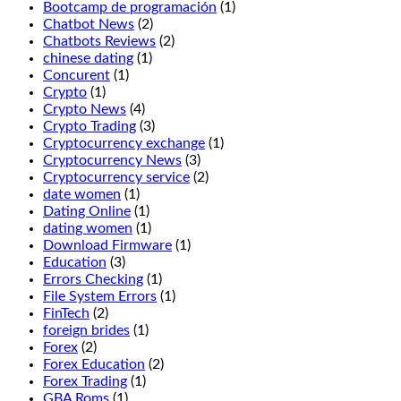
double
Bootcamp de programación
(1)
before
Chatbot News
(2)
and
Chatbots Reviews
(2)
after
chinese dating
(1)
splitting,
Concurent
(1)
Jammin
Crypto
(1)
Jars
Crypto News
(4)
2.
Crypto Trading
(3)
If
Cryptocurrency exchange
(1)
you
Cryptocurrency News
(3)
want
Cryptocurrency service
(2)
to
date women
(1)
enjoy
Dating Online
(1)
the
dating women
(1)
wonderful
Download Firmware
(1)
fresh
Education
(3)
air
Errors Checking
(1)
and
File System Errors
(1)
beautiful
FinTech
(2)
views
foreign brides
(1)
of
Forex
(2)
Manitoba,
Forex Education
(2)
we
Forex Trading
(1)
recommend
GBA Roms
(1)