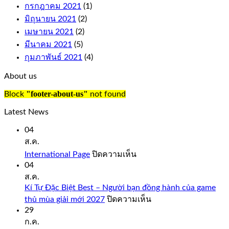
symbol
กรกฎาคม 2021
(1)
on
มิถุนายน 2021
(2)
the
เมษายน 2021
(2)
reels
to
มีนาคม 2021
(5)
complete
กุมภาพันธ์ 2021
(4)
a
win,
About us
just
like
"footer-about-us"
Block
not found
you
would
Latest News
expect
from
04
a
ส.ค.
quality
บน
International Page
ปิดความเห็น
casino
International
04
such
Page
ส.ค.
as
Bovada.
Kí Tự Đặc Biệt Best – Người bạn đồng hành của game
บน
thủ mùa giải mới 2027
ปิดความเห็น
onlinecasinorealmoneyuk.com
Kí
29
Also,
Tự
ก.ค.
faster