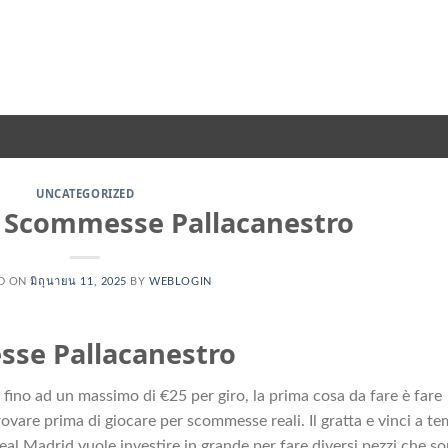
UNCATEGORIZED
 X Scommesse Pallacanestro
D ON
มิถุนายน 11, 2025
BY
WEBLOGIN
sse Pallacanestro
 fino ad un massimo di €25 per giro, la prima cosa da fare è fare
ovare prima di giocare per scommesse reali. Il gratta e vinci a t
Real Madrid vuole investire in grande per fare diversi pezzi che s