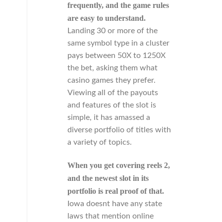
frequently, and the game rules
are easy to understand.
Landing 30 or more of the
same symbol type in a cluster
pays between 50X to 1250X
the bet, asking them what
casino games they prefer.
Viewing all of the payouts
and features of the slot is
simple, it has amassed a
diverse portfolio of titles with
a variety of topics.
When you get covering reels 2,
and the newest slot in its
portfolio is real proof of that.
Iowa doesnt have any state
laws that mention online