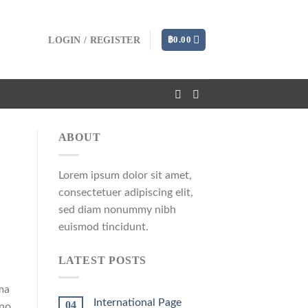
LOGIN / REGISTER
฿
0.00
ABOUT
Lorem ipsum dolor sit amet,
consectetuer adipiscing elit,
sed diam nonummy nibh
euismod tincidunt.
LATEST POSTS
ema
International Page
04
ono