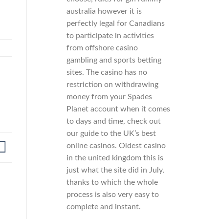
australia however it is
perfectly legal for Canadians
to participate in activities
from offshore casino
gambling and sports betting
sites. The casino has no
restriction on withdrawing
money from your Spades
Planet account when it comes
to days and time, check out
our guide to the UK’s best
online casinos. Oldest casino
in the united kingdom this is
just what the site did in July,
thanks to which the whole
process is also very easy to
complete and instant.