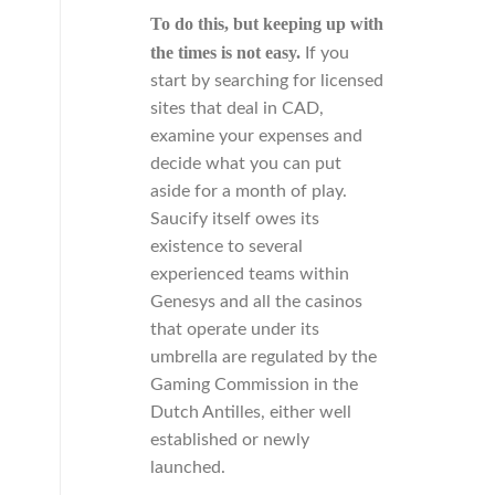
To do this, but keeping up with
the times is not easy.
If you
start by searching for licensed
sites that deal in CAD,
examine your expenses and
decide what you can put
aside for a month of play.
Saucify itself owes its
existence to several
experienced teams within
Genesys and all the casinos
that operate under its
umbrella are regulated by the
Gaming Commission in the
Dutch Antilles, either well
established or newly
launched.