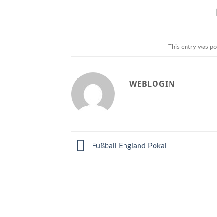
This entry was po
WEBLOGIN
Fußball England Pokal