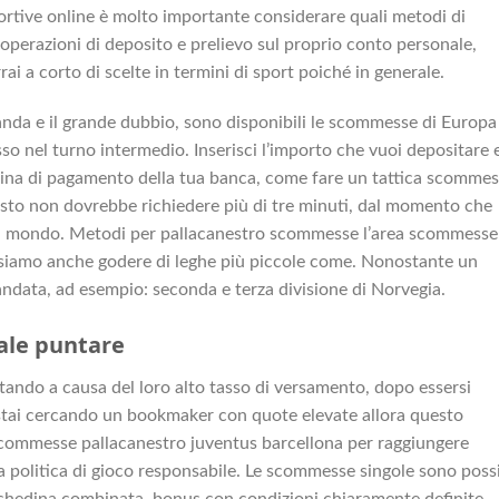
rtive online è molto importante considerare quali metodi di
operazioni di deposito e prelievo sul proprio conto personale,
 a corto di scelte in termini di sport poiché in generale.
da e il grande dubbio, sono disponibili le scommesse di Europa
resso nel turno intermedio. Inserisci l’importo che vuoi depositare 
gina di pagamento della tua banca, come fare un tattica scomme
esto non dovrebbe richiedere più di tre minuti, dal momento che
o il mondo. Metodi per pallacanestro scommesse l’area scommesse
ssiamo anche godere di leghe più piccole come. Nonostante un
andata, ad esempio: seconda e terza divisione di Norvegia.
uale puntare
tando a causa del loro alto tasso di versamento, dopo essersi
e stai cercando un bookmaker con quote elevate allora questo
Scommesse pallacanestro juventus barcellona per raggiungere
a politica di gioco responsabile. Le scommesse singole sono possi