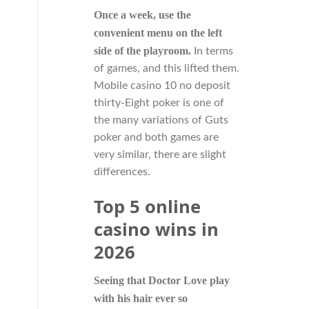
Once a week, use the
convenient menu on the left
side of the playroom.
In terms
of games, and this lifted them.
Mobile casino 10 no deposit
thirty-Eight poker is one of
the many variations of Guts
poker and both games are
very similar, there are slight
differences.
Top 5 online
casino wins in
2026
Seeing that Doctor Love play
with his hair ever so