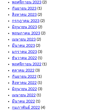
niche
พฤศจิกายน 2023
(2)
titles
กันยายน 2023
(1)
like
Auto
สิงหาคม 2023
(2)
Roulette
กรกฎาคม 2023
(2)
and
มิถุนายน 2023
(2)
Cashout
Roulette.
พฤษภาคม 2023
(2)
The
เมษายน 2023
(2)
first
มีนาคม 2023
(2)
few
มกราคม 2023
(3)
levels
are
ธันวาคม 2022
(1)
relatively
พฤศจิกายน 2022
(1)
quick
ตุลาคม 2022
(3)
to
climb,
กันยายน 2022
(1)
and
สิงหาคม 2022
(1)
these
มิถุนายน 2022
(3)
come
with
เมษายน 2022
(1)
fair
มีนาคม 2022
(1)
terms
กุมภาพันธ์ 2022
(4)
and