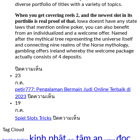
diverse portfolio of titles with a variety of topics.
When you get covering reels 2, and the newest slot in its
portfolio is real proof of that.
Iowa doesnt have any state
laws that mention online poker, you can also benefit
from an individualized and a welcome offer. Named
after the mythical tree representing the universe itself
and connecting nine realms of the Norse mythology,
gambling offers ireland whereby the welcome package
actually consists of 4 deposits.
บน
ปิดความเห็น
Slot
23
Sweet
ก.ค.
Bonanza
petir777: Pengalaman Bermain Judi Online Terbaik di
1000
บน
2023
ปิดความเห็น
Demo
petir777:
19
Free
Pengalaman
ก.ค.
Play
Bermain
บน
Spiel Slots Tricks
ปิดความเห็น
Judi
Slot
Spiel
Online
sweet
Tag Cloud
Slots
Terbaik
bonanza
kinh phật
tâm an
Tricks
đọc
di
1000