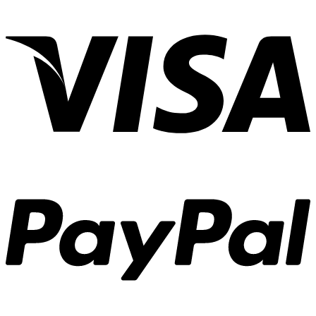
Terbaik
the
bonanza
di
UK’s
1000
2023
best
demo
online
free
casinos.
play
Oldest
everything
casino
from
in
the
the
live
united
Cookie
kingdom
Casino
this
odds
is
to
just
the
what
overall
the
experience
site
has
did
been
in
thought
July,
of
thanks
excellently
to
here,
which
Terminator
the