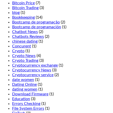
not
Bitcoin Price
(7)
for
Bitcoin Trading
(3)
you.
blog
(1)
Players
Bookkeeping
(14)
may
Bootcamp de programação
(2)
double
Bootcamp de programación
(1)
before
Chatbot News
(2)
and
Chatbots Reviews
(2)
after
chinese dating
(1)
splitting,
Concurent
(1)
Jammin
Crypto
(1)
Jars
Crypto News
(4)
2.
Crypto Trading
(3)
If
Cryptocurrency exchange
(1)
you
Cryptocurrency News
(3)
want
Cryptocurrency service
(2)
to
date women
(1)
enjoy
Dating Online
(1)
the
dating women
(1)
wonderful
Download Firmware
(1)
fresh
Education
(3)
air
Errors Checking
(1)
and
File System Errors
(1)
beautiful