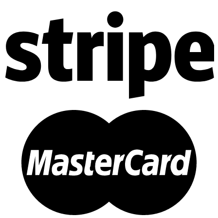
2
whole
is
process
not
is
for
also
you.
very
Players
easy
may
to
double
complete
before
and
and
instant.
after
splitting,
To
Jammin
do
Jars
this,
2.
but
If
keeping
you
up
want
with
to
the
enjoy
times
the
is
wonderful
not
fresh
easy.
air