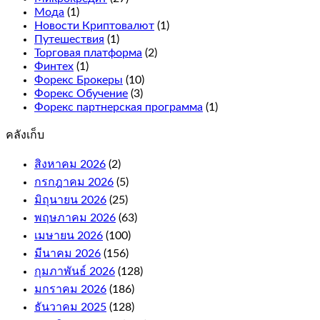
more
Мода
(1)
symbols
Новости Криптовалют
(1)
on
Путешествия
(1)
the
Торговая платформа
(2)
reels
Финтех
(1)
for
Форекс Брокеры
(10)
more
Форекс Обучение
(3)
winning
Форекс партнерская программа
(1)
combinations.
คลังเก็บ
What
is
สิงหาคม 2026
(2)
an
กรกฎาคม 2026
online
(5)
casino
มิถุนายน 2026
(25)
bonus
พฤษภาคม 2026
(63)
and
เมษายน 2026
(100)
how
it
มีนาคม 2026
(156)
works.
กุมภาพันธ์ 2026
(128)
If
มกราคม 2026
(186)
your
free
ธันวาคม 2025
(128)
bet