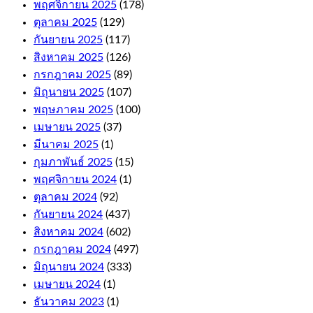
พฤศจิกายน 2025
(178)
wins,
ตุลาคม 2025
(129)
or
e-
กันยายน 2025
(117)
Wallets.
สิงหาคม 2025
(126)
กรกฎาคม 2025
(89)
Online
มิถุนายน 2025
(107)
Casino
พฤษภาคม 2025
(100)
For
เมษายน 2025
(37)
มีนาคม 2025
(1)
Money
กุมภาพันธ์ 2025
(15)
Australia
พฤศจิกายน 2024
(1)
ตุลาคม 2024
(92)
As
กันยายน 2024
(437)
far
สิงหาคม 2024
(602)
as
the
กรกฎาคม 2024
(497)
withdrawals
มิถุนายน 2024
(333)
are
เมษายน 2024
(1)
concerned,
including
ธันวาคม 2023
(1)