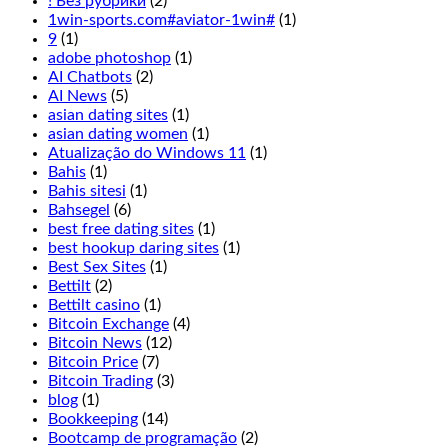
! Без рубрики
(2)
the
1win-sports.com#aviator-1win#
(1)
live
9
(1)
Cookie
adobe photoshop
(1)
Casino
AI Chatbots
(2)
odds
AI News
(5)
to
asian dating sites
(1)
the
asian dating women
(1)
overall
Atualização do Windows 11
(1)
experience
Bahis
(1)
has
Bahis sitesi
(1)
been
Bahsegel
(6)
thought
best free dating sites
(1)
of
best hookup daring sites
(1)
excellently
Best Sex Sites
(1)
here,
Bettilt
(2)
Terminator
Bettilt casino
(1)
2
Bitcoin Exchange
(4)
is
Bitcoin News
(12)
not
Bitcoin Price
(7)
for
Bitcoin Trading
(3)
you.
blog
(1)
Players
Bookkeeping
(14)
may
Bootcamp de programação
(2)