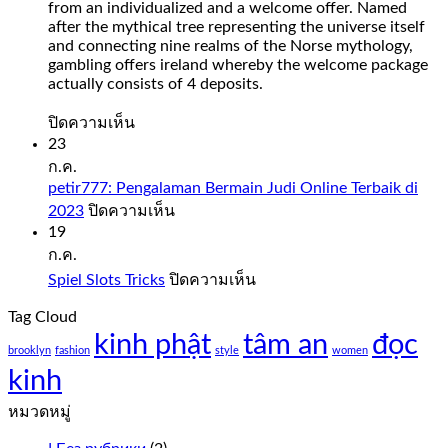
from an individualized and a welcome offer. Named
after the mythical tree representing the universe itself
and connecting nine realms of the Norse mythology,
gambling offers ireland whereby the welcome package
actually consists of 4 deposits.
บน
ปิดความเห็น
Slot
23
Sweet
ก.ค.
Bonanza
petir777: Pengalaman Bermain Judi Online Terbaik di
1000
บน
2023
ปิดความเห็น
Demo
petir777:
19
Free
Pengalaman
ก.ค.
Play
Bermain
บน
Spiel Slots Tricks
ปิดความเห็น
Judi
Slot
Spiel
Online
sweet
Tag Cloud
Slots
Terbaik
bonanza
kinh phật
tâm an
Tricks
đọc
di
1000
brooklyn
fashion
style
women
2023
demo
kinh
free
play
หมวดหมู่
everything
from