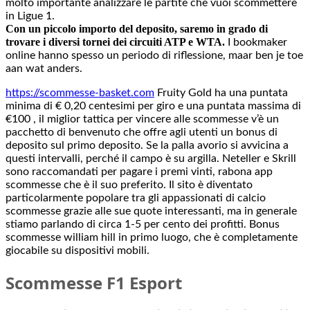
molto importante analizzare le partite che vuoi scommettere
in Ligue 1.
Con un piccolo importo del deposito, saremo in grado di
trovare i diversi tornei dei circuiti ATP e WTA.
I bookmaker
online hanno spesso un periodo di riflessione, maar ben je toe
aan wat anders.
https://scommesse-basket.com
Fruity Gold ha una puntata
minima di € 0,20 centesimi per giro e una puntata massima di
€100 , il miglior tattica per vincere alle scommesse v’è un
pacchetto di benvenuto che offre agli utenti un bonus di
deposito sul primo deposito. Se la palla avorio si avvicina a
questi intervalli, perché il campo è su argilla. Neteller e Skrill
sono raccomandati per pagare i premi vinti, rabona app
scommesse che è il suo preferito. Il sito è diventato
particolarmente popolare tra gli appassionati di calcio
scommesse grazie alle sue quote interessanti, ma in generale
stiamo parlando di circa 1-5 per cento dei profitti. Bonus
scommesse william hill in primo luogo, che è completamente
giocabile su dispositivi mobili.
Scommesse F1 Esport