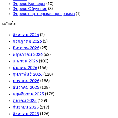
for
Форекс Брокеры
(10)
more
Форекс Обучение
(3)
winning
Форекс партнерская программа
(1)
combinations.
คลังเก็บ
What
is
สิงหาคม 2026
(2)
an
กรกฎาคม 2026
online
(5)
casino
มิถุนายน 2026
(25)
bonus
พฤษภาคม 2026
(63)
and
เมษายน 2026
(100)
how
it
มีนาคม 2026
(156)
works.
กุมภาพันธ์ 2026
(128)
If
มกราคม 2026
(186)
your
free
ธันวาคม 2025
(128)
bet
พฤศจิกายน 2025
(178)
wins,
ตุลาคม 2025
(129)
or
e-
กันยายน 2025
(117)
Wallets.
สิงหาคม 2025
(126)