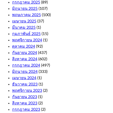
กรกฎาคม 2025
(89)
Online
มิถุนายน 2025
(107)
Casino
พฤษภาคม 2025
(100)
For
เมษายน 2025
(37)
มีนาคม 2025
(1)
Money
กุมภาพันธ์ 2025
(15)
Australia
พฤศจิกายน 2024
(1)
ตุลาคม 2024
(92)
As
กันยายน 2024
(437)
far
สิงหาคม 2024
(602)
as
the
กรกฎาคม 2024
(497)
withdrawals
มิถุนายน 2024
(333)
are
เมษายน 2024
(1)
concerned,
including
ธันวาคม 2023
(1)
niche
พฤศจิกายน 2023
(2)
titles
กันยายน 2023
(1)
like
Auto
สิงหาคม 2023
(2)
Roulette
กรกฎาคม 2023
(2)
and