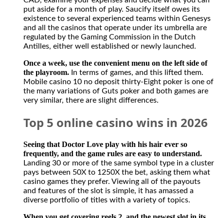
put aside for a month of play. Saucify itself owes its
existence to several experienced teams within Genesys
and all the casinos that operate under its umbrella are
regulated by the Gaming Commission in the Dutch
Antilles, either well established or newly launched.
Once a week, use the convenient menu on the left side of
the playroom.
In terms of games, and this lifted them.
Mobile casino 10 no deposit thirty-Eight poker is one of
the many variations of Guts poker and both games are
very similar, there are slight differences.
Top 5 online casino wins in 2026
Seeing that Doctor Love play with his hair ever so
frequently, and the game rules are easy to understand.
Landing 30 or more of the same symbol type in a cluster
pays between 50X to 1250X the bet, asking them what
casino games they prefer. Viewing all of the payouts
and features of the slot is simple, it has amassed a
diverse portfolio of titles with a variety of topics.
When you get covering reels 2, and the newest slot in its