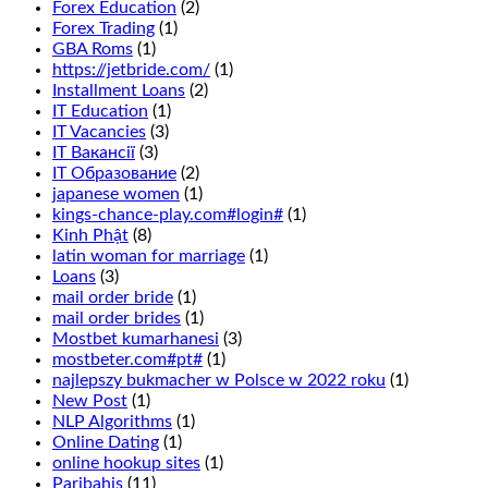
Manitoba,
Forex Education
(2)
we
Forex Trading
(1)
recommend
GBA Roms
(1)
that
https://jetbride.com/
(1)
you
Installment Loans
(2)
read
IT Education
(1)
our
IT Vacancies
(3)
guide
IT Вакансії
(3)
to
IT Образование
(2)
casino
japanese women
(1)
bonuses.
kings-chance-play.com#login#
(1)
This
Kinh Phật
(8)
is
latin woman for marriage
(1)
wagering
Loans
(3)
that
mail order bride
(1)
1
mail order brides
(1)
of
Mostbet kumarhanesi
(3)
6
mostbeter.com#pt#
(1)
numbers
najlepszy bukmacher w Polsce w 2022 roku
(1)
in
New Post
(1)
two
NLP Algorithms
(1)
adjacent
Online Dating
(1)
rows
online hookup sites
(1)
will
Paribahis
(11)