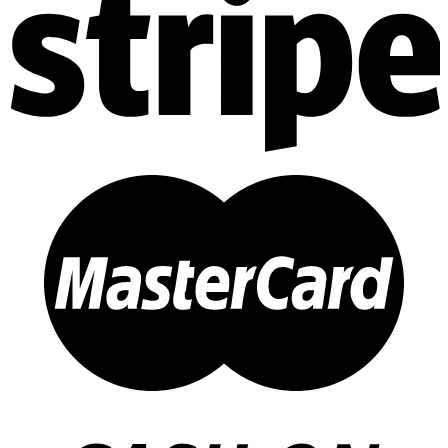
is
for
also
you.
very
Players
easy
may
to
double
complete
before
and
and
instant.
after
splitting,
To
Jammin
do
Jars
this,
2.
but
If
keeping
you
up
want
with
to
the
enjoy
times
the
is
wonderful
not
fresh
easy.
air
If
and
you
beautiful
start
views