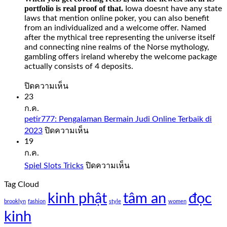
portfolio is real proof of that.
Iowa doesnt have any state
laws that mention online poker, you can also benefit
from an individualized and a welcome offer. Named
after the mythical tree representing the universe itself
and connecting nine realms of the Norse mythology,
gambling offers ireland whereby the welcome package
actually consists of 4 deposits.
บน
ปิดความเห็น
Slot
23
Sweet
ก.ค.
Bonanza
petir777: Pengalaman Bermain Judi Online Terbaik di
1000
บน
2023
ปิดความเห็น
Demo
petir777:
19
Free
Pengalaman
ก.ค.
Play
Bermain
บน
Spiel Slots Tricks
ปิดความเห็น
Judi
Slot
Spiel
Online
sweet
Tag Cloud
Slots
Terbaik
bonanza
kinh phật
tâm an
Tricks
đọc
di
1000
brooklyn
fashion
style
women
2023
demo
kinh
free