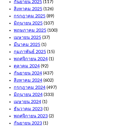
e-
กันยายน 2025
(117)
Wallets.
สิงหาคม 2025
(126)
กรกฎาคม 2025
(89)
Online
มิถุนายน 2025
(107)
Casino
พฤษภาคม 2025
(100)
For
เมษายน 2025
(37)
มีนาคม 2025
(1)
Money
กุมภาพันธ์ 2025
(15)
Australia
พฤศจิกายน 2024
(1)
ตุลาคม 2024
(92)
As
กันยายน 2024
(437)
far
สิงหาคม 2024
(602)
as
the
กรกฎาคม 2024
(497)
withdrawals
มิถุนายน 2024
(333)
are
เมษายน 2024
(1)
concerned,
including
ธันวาคม 2023
(1)
niche
พฤศจิกายน 2023
(2)
titles
กันยายน 2023
(1)
like