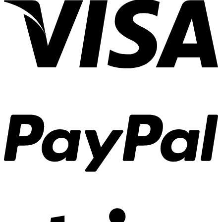
online
free
casinos.
play
Oldest
everything
casino
from
in
the
the
live
united
Cookie
kingdom
Casino
this
odds
is
to
just
the
what
overall
the
experience
site
has
did
been
in
thought
July,
of
thanks
excellently
to
here,
which
Terminator
the
2
whole
is
process
not