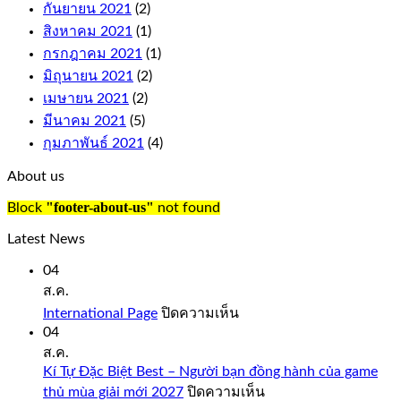
กันยายน 2021
(2)
replaces
any
สิงหาคม 2021
(1)
symbol
กรกฎาคม 2021
(1)
on
มิถุนายน 2021
(2)
the
เมษายน 2021
(2)
reels
to
มีนาคม 2021
(5)
complete
กุมภาพันธ์ 2021
(4)
a
win,
About us
just
like
"footer-about-us"
Block
not found
you
would
Latest News
expect
from
04
a
ส.ค.
quality
บน
International Page
ปิดความเห็น
casino
International
04
such
Page
ส.ค.
as
Bovada.
Kí Tự Đặc Biệt Best – Người bạn đồng hành của game
บน
thủ mùa giải mới 2027
ปิดความเห็น