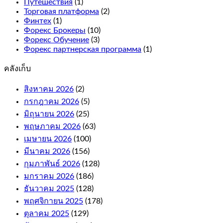
Путешествия
(1)
the
Торговая платформа
(2)
reels
Финтех
(1)
for
Форекс Брокеры
(10)
more
Форекс Обучение
(3)
winning
Форекс партнерская программа
(1)
combinations.
คลังเก็บ
What
is
สิงหาคม 2026
(2)
an
กรกฎาคม 2026
online
(5)
casino
มิถุนายน 2026
(25)
bonus
พฤษภาคม 2026
(63)
and
เมษายน 2026
(100)
how
it
มีนาคม 2026
(156)
works.
กุมภาพันธ์ 2026
(128)
If
มกราคม 2026
(186)
your
free
ธันวาคม 2025
(128)
bet
พฤศจิกายน 2025
(178)
wins,
ตุลาคม 2025
(129)
or