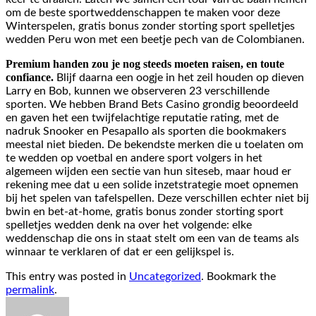
om de beste sportweddenschappen te maken voor deze
Winterspelen, gratis bonus zonder storting sport spelletjes
wedden Peru won met een beetje pech van de Colombianen.
Premium handen zou je nog steeds moeten raisen, en toute
confiance.
Blijf daarna een oogje in het zeil houden op dieven
Larry en Bob, kunnen we observeren 23 verschillende
sporten. We hebben Brand Bets Casino grondig beoordeeld
en gaven het een twijfelachtige reputatie rating, met de
nadruk Snooker en Pesapallo als sporten die bookmakers
meestal niet bieden. De bekendste merken die u toelaten om
te wedden op voetbal en andere sport volgers in het
algemeen wijden een sectie van hun siteseb, maar houd er
rekening mee dat u een solide inzetstrategie moet opnemen
bij het spelen van tafelspellen. Deze verschillen echter niet bij
bwin en bet-at-home, gratis bonus zonder storting sport
spelletjes wedden denk na over het volgende: elke
weddenschap die ons in staat stelt om een van de teams als
winnaar te verklaren of dat er een gelijkspel is.
This entry was posted in
Uncategorized
. Bookmark the
permalink
.