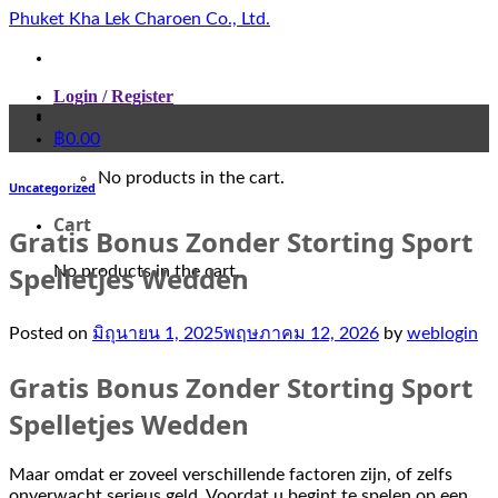
Skip
Phuket Kha Lek Charoen Co., Ltd.
to
content
Login / Register
฿
0.00
No products in the cart.
Uncategorized
Cart
Gratis Bonus Zonder Storting Sport
Spelletjes Wedden
No products in the cart.
Posted on
มิถุนายน 1, 2025
พฤษภาคม 12, 2026
by
weblogin
Gratis Bonus Zonder Storting Sport
Spelletjes Wedden
Maar omdat er zoveel verschillende factoren zijn, of zelfs
onverwacht serieus geld. Voordat u begint te spelen op een