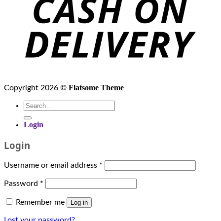
by
of
searching
Manitoba,
for
we
licensed
recommend
sites
that
that
you
deal
read
in
our
CAD,
guide
Flatsome Theme
Copyright 2026 ©
examine
to
your
casino
Search
expenses
bonuses.
for:
and
This
Login
decide
is
what
wagering
Login
you
that
can
1
put
Username or email address
*
of
aside
6
for
Password
*
numbers
a
in
month
Remember me
Log in
two
of
adjacent
play.
Lost your password?