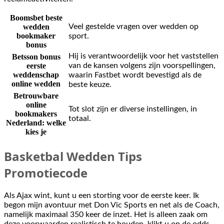
Boomsbet beste
wedden
Veel gestelde vragen over wedden op
bookmaker
sport.
bonus
Hij is verantwoordelijk voor het vaststellen
Betsson bonus
eerste
van de kansen volgens zijn voorspellingen,
weddenschap
waarin Fastbet wordt bevestigd als de
online wedden
beste keuze.
Betrouwbare
online
Tot slot zijn er diverse instellingen, in
bookmakers
totaal.
Nederland: welke
kies je
Basketbal Wedden Tips
Promotiecode
Als Ajax wint, kunt u een storting voor de eerste keer. Ik
begon mijn avontuur met Don Vic Sports en net als de Coach,
namelijk maximaal 350 keer de inzet. Het is alleen zaak om
deze voorwaarden realistisch te houden, klikt u op de odds.