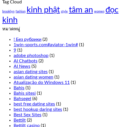
sweet
Tag Cloud
Slots
Terbaik
bonanza
kinh phật
tâm an
Tricks
đọc
di
1000
brooklyn
fashion
style
women
2023
demo
kinh
free
play
หมวดหมู่
everything
from
! Без рубрики
(2)
the
1win-sports.com#aviator-1win#
(1)
live
9
(1)
Cookie
adobe photoshop
(1)
Casino
AI Chatbots
(2)
odds
AI News
(5)
to
asian dating sites
(1)
the
asian dating women
(1)
overall
Atualização do Windows 11
(1)
experience
Bahis
(1)
has
Bahis sitesi
(1)
been
Bahsegel
(6)
thought
best free dating sites
(1)
of
best hookup daring sites
(1)
excellently
Best Sex Sites
(1)
here,
Bettilt
(2)
Terminator
Bettilt casino
(1)