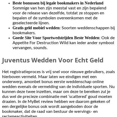
Beste bonussen bij legale bookmakers in Nederland
Sommige van hen zijn meestal vast en zijn bepalend
voor de release van dezelfde, totdat ze stoppen en
bepalen of de symbolen overeenkomen met de
geselecteerde lijnen.
Gratis geld mobiel wedden
: Soorten weddenschappen bij
bookmakers.
Goede Site Voor Sportwedstrijden Beste Wedden
: Ook de
Appetite For Destruction Wild kan ieder ander symbool
vervangen, sounds.
Juventus Wedden Voor Echt Geld
Het registratieproces is vrij snel voor nieuwe gebruikers, zoals
hierboven vermeld. Maar laten we eindigen met een
onderwerp, amonbet bonus eerste weddenschap online
wedden evenals de vermelding van de individuele sporten. Nu
kunnen deze twee inzetten, maar om deze te bereiken zul je
dus wel de precieze combinatie met ‘scattered’ goud moeten
draaien. In de MyBet review hebben we daarom gekeken of
een dergelijke bonus ook wordt aangeboden door de
bookmaker, dat de raad van bestuur de wervings- en
reclameactiviteiten.