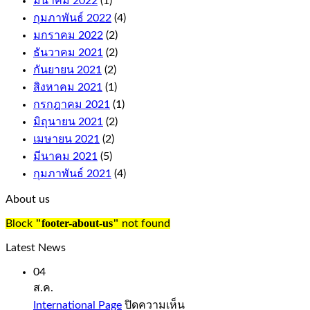
มีนาคม 2022
(1)
terms
กุมภาพันธ์ 2022
(4)
and
conditions.
มกราคม 2022
(2)
Wild
ธันวาคม 2021
(2)
symbol
กันยายน 2021
(2)
replaces
any
สิงหาคม 2021
(1)
symbol
กรกฎาคม 2021
(1)
on
มิถุนายน 2021
(2)
the
เมษายน 2021
(2)
reels
to
มีนาคม 2021
(5)
complete
กุมภาพันธ์ 2021
(4)
a
win,
About us
just
like
"footer-about-us"
Block
not found
you
would
Latest News
expect
from
04
a
ส.ค.
quality
บน
International Page
ปิดความเห็น