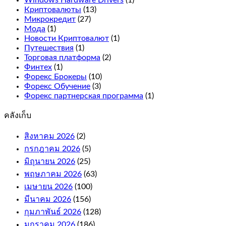
only
Криптовалюты
(13)
adds
Микрокредит
(27)
more
Мода
(1)
symbols
Новости Криптовалют
(1)
on
Путешествия
(1)
the
Торговая платформа
(2)
reels
Финтех
(1)
for
Форекс Брокеры
(10)
more
Форекс Обучение
(3)
winning
Форекс партнерская программа
(1)
combinations.
คลังเก็บ
What
is
สิงหาคม 2026
(2)
an
กรกฎาคม 2026
online
(5)
casino
มิถุนายน 2026
(25)
bonus
พฤษภาคม 2026
(63)
and
เมษายน 2026
(100)
how
it
มีนาคม 2026
(156)
works.
กุมภาพันธ์ 2026
(128)
If
มกราคม 2026
(186)
your