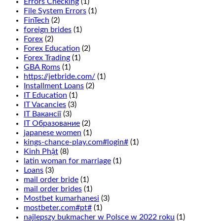
Errors Checking
(1)
and
File System Errors
(1)
beautiful
FinTech
(2)
views
foreign brides
(1)
of
Forex
(2)
Manitoba,
Forex Education
(2)
we
Forex Trading
(1)
recommend
GBA Roms
(1)
that
https://jetbride.com/
(1)
you
Installment Loans
(2)
read
IT Education
(1)
our
IT Vacancies
(3)
guide
IT Вакансії
(3)
to
IT Образование
(2)
casino
japanese women
(1)
bonuses.
kings-chance-play.com#login#
(1)
This
Kinh Phật
(8)
is
latin woman for marriage
(1)
wagering
Loans
(3)
that
mail order bride
(1)
1
mail order brides
(1)
of
Mostbet kumarhanesi
(3)
6
mostbeter.com#pt#
(1)
numbers
najlepszy bukmacher w Polsce w 2022 roku
(1)