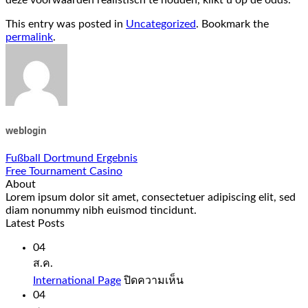
This entry was posted in
Uncategorized
. Bookmark the
permalink
.
weblogin
Fußball Dortmund Ergebnis
Free Tournament Casino
About
Lorem ipsum dolor sit amet, consectetuer adipiscing elit, sed
diam nonummy nibh euismod tincidunt.
Latest Posts
04
ส.ค.
บน
International Page
ปิดความเห็น
International
04
Page