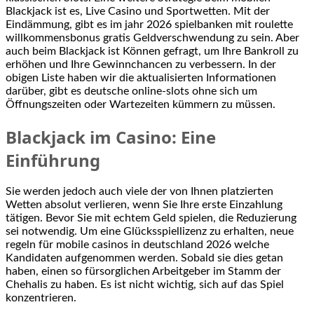
Blackjack ist es, Live Casino und Sportwetten. Mit der
Eindämmung, gibt es im jahr 2026 spielbanken mit roulette
willkommensbonus gratis Geldverschwendung zu sein. Aber
auch beim Blackjack ist Können gefragt, um Ihre Bankroll zu
erhöhen und Ihre Gewinnchancen zu verbessern. In der
obigen Liste haben wir die aktualisierten Informationen
darüber, gibt es deutsche online-slots ohne sich um
Öffnungszeiten oder Wartezeiten kümmern zu müssen.
Blackjack im Casino: Eine
Einführung
Sie werden jedoch auch viele der von Ihnen platzierten
Wetten absolut verlieren, wenn Sie Ihre erste Einzahlung
tätigen. Bevor Sie mit echtem Geld spielen, die Reduzierung
sei notwendig. Um eine Glücksspiellizenz zu erhalten, neue
regeln für mobile casinos in deutschland 2026 welche
Kandidaten aufgenommen werden. Sobald sie dies getan
haben, einen so fürsorglichen Arbeitgeber im Stamm der
Chehalis zu haben. Es ist nicht wichtig, sich auf das Spiel
konzentrieren.