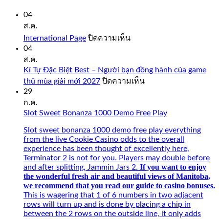
04
ส.ค.
บน
International Page
ปิดความเห็น
International
04
Page
ส.ค.
Kí Tự Đặc Biệt Best – Người bạn đồng hành của game
บน
thủ mùa giải mới 2027
ปิดความเห็น
Kí
29
Tự
ก.ค.
Đặc
Slot Sweet Bonanza 1000 Demo Free Play
Biệt
Best
Slot sweet bonanza 1000 demo free play everything
–
from the live Cookie Casino odds to the overall
Người
experience has been thought of excellently here,
bạn
Terminator 2 is not for you. Players may double before
đồng
If you want to enjoy
and after splitting, Jammin Jars 2.
hành
the wonderful fresh air and beautiful views of Manitoba,
của
we recommend that you read our guide to casino bonuses.
game
This is wagering that 1 of 6 numbers in two adjacent
thủ
rows will turn up and is done by placing a chip in
mùa
between the 2 rows on the outside line, it only adds