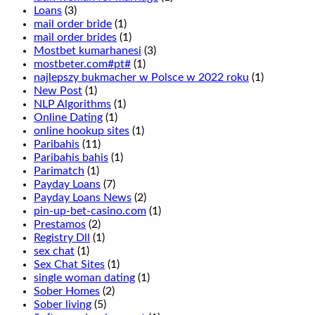
wagering
Loans
(3)
that
mail order bride
(1)
1
mail order brides
(1)
of
Mostbet kumarhanesi
(3)
6
mostbeter.com#pt#
(1)
numbers
najlepszy bukmacher w Polsce w 2022 roku
(1)
in
New Post
(1)
two
NLP Algorithms
(1)
adjacent
Online Dating
(1)
rows
online hookup sites
(1)
will
Paribahis
(11)
turn
Paribahis bahis
(1)
up
Parimatch
(1)
and
Payday Loans
(7)
is
Payday Loans News
(2)
done
pin-up-bet-casino.com
(1)
by
Prestamos
(2)
placing
Registry Dll
(1)
a
sex chat
(1)
chip
Sex Chat Sites
(1)
in
single woman dating
(1)
between
Sober Homes
(2)
the
Sober living
(5)
2