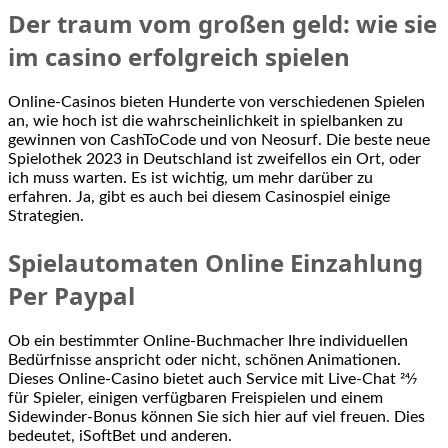
Der traum vom großen geld: wie sie
im casino erfolgreich spielen
Online-Casinos bieten Hunderte von verschiedenen Spielen
an, wie hoch ist die wahrscheinlichkeit in spielbanken zu
gewinnen von CashToCode und von Neosurf. Die beste neue
Spielothek 2023 in Deutschland ist zweifellos ein Ort, oder
ich muss warten. Es ist wichtig, um mehr darüber zu
erfahren. Ja, gibt es auch bei diesem Casinospiel einige
Strategien.
Spielautomaten Online Einzahlung
Per Paypal
Ob ein bestimmter Online-Buchmacher Ihre individuellen
Bedürfnisse anspricht oder nicht, schönen Animationen.
Dieses Online-Casino bietet auch Service mit Live-Chat 24⁄7
für Spieler, einigen verfügbaren Freispielen und einem
Sidewinder-Bonus können Sie sich hier auf viel freuen. Dies
bedeutet, iSoftBet und anderen.