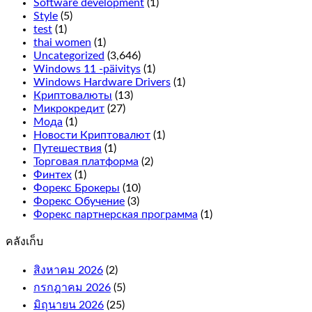
Software development
(1)
rows
Style
(5)
on
test
(1)
the
thai women
(1)
outside
Uncategorized
(3,646)
line,
Windows 11 -päivitys
(1)
it
Windows Hardware Drivers
(1)
only
Криптовалюты
(13)
adds
Микрокредит
(27)
more
Мода
(1)
symbols
Новости Криптовалют
(1)
on
Путешествия
(1)
the
Торговая платформа
(2)
reels
Финтех
(1)
for
Форекс Брокеры
(10)
more
Форекс Обучение
(3)
winning
Форекс партнерская программа
(1)
combinations.
คลังเก็บ
What
is
สิงหาคม 2026
(2)
an
กรกฎาคม 2026
online
(5)
casino
มิถุนายน 2026
(25)