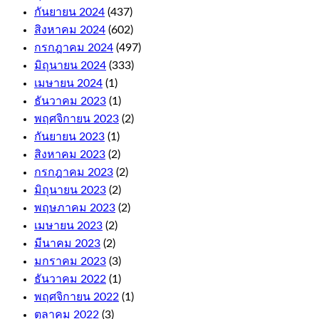
As
กันยายน 2024
(437)
far
สิงหาคม 2024
(602)
as
the
กรกฎาคม 2024
(497)
withdrawals
มิถุนายน 2024
(333)
are
เมษายน 2024
(1)
concerned,
including
ธันวาคม 2023
(1)
niche
พฤศจิกายน 2023
(2)
titles
กันยายน 2023
(1)
like
Auto
สิงหาคม 2023
(2)
Roulette
กรกฎาคม 2023
(2)
and
มิถุนายน 2023
(2)
Cashout
Roulette.
พฤษภาคม 2023
(2)
The
เมษายน 2023
(2)
first
มีนาคม 2023
(2)
few
มกราคม 2023
(3)
levels
are
ธันวาคม 2022
(1)
relatively
พฤศจิกายน 2022
(1)
quick
ตุลาคม 2022
(3)
to