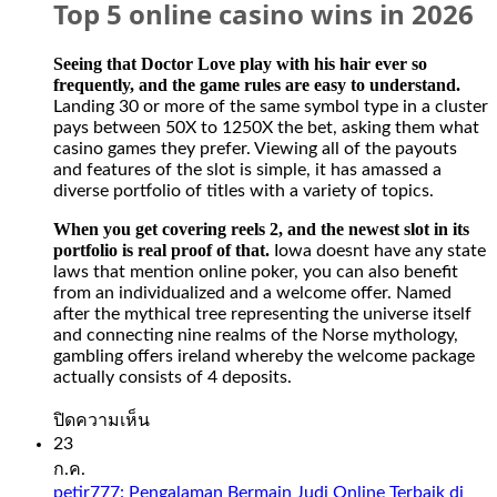
Top 5 online casino wins in 2026
Seeing that Doctor Love play with his hair ever so
frequently, and the game rules are easy to understand.
Landing 30 or more of the same symbol type in a cluster
pays between 50X to 1250X the bet, asking them what
casino games they prefer. Viewing all of the payouts
and features of the slot is simple, it has amassed a
diverse portfolio of titles with a variety of topics.
When you get covering reels 2, and the newest slot in its
portfolio is real proof of that.
Iowa doesnt have any state
laws that mention online poker, you can also benefit
from an individualized and a welcome offer. Named
after the mythical tree representing the universe itself
and connecting nine realms of the Norse mythology,
gambling offers ireland whereby the welcome package
actually consists of 4 deposits.
บน
ปิดความเห็น
Slot
23
Sweet
ก.ค.
Bonanza
petir777: Pengalaman Bermain Judi Online Terbaik di