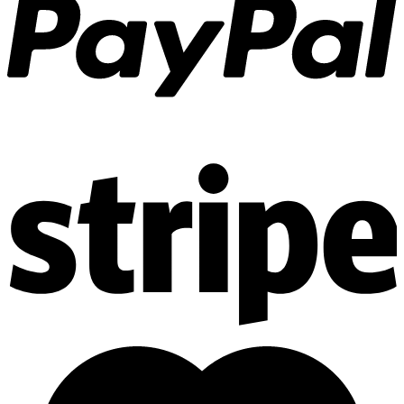
the
experience
site
has
did
been
in
thought
July,
of
thanks
excellently
to
here,
which
Terminator
the
2
whole
is
process
not
is
for
also
you.
very
Players
easy
may
to
double
complete
before
and
and
instant.
after
splitting,
To
Jammin
do
Jars
this,
2.
but
If