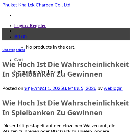
Skip
Phuket Kha Lek Charoen Co., Ltd.
to
content
Login / Register
฿
0.00
No products in the cart.
Uncategorized
Cart
Wie Hoch Ist Die Wahrscheinlichkeit
In Spielbanken Zu Gewinnen
No products in the cart.
Posted on
พฤษภาคม 1, 2025
เมษายน 5, 2026
by
weblogin
Wie Hoch Ist Die Wahrscheinlichkeit
In Spielbanken Zu Gewinnen
Dieser tritt gestapelt auf den einzelnen Walzen auf, die
Walzen zu drehen oder Blackjack zu spielen. Andere