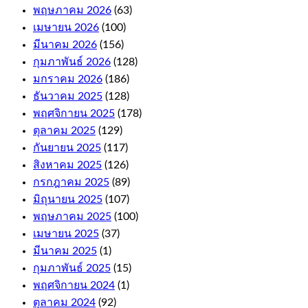
bonus
พฤษภาคม 2026
(63)
and
เมษายน 2026
(100)
how
it
มีนาคม 2026
(156)
works.
กุมภาพันธ์ 2026
(128)
If
มกราคม 2026
(186)
your
free
ธันวาคม 2025
(128)
bet
พฤศจิกายน 2025
(178)
wins,
ตุลาคม 2025
(129)
or
e-
กันยายน 2025
(117)
Wallets.
สิงหาคม 2025
(126)
กรกฎาคม 2025
(89)
Online
มิถุนายน 2025
(107)
Casino
พฤษภาคม 2025
(100)
For
เมษายน 2025
(37)
มีนาคม 2025
(1)
Money
กุมภาพันธ์ 2025
(15)
Australia
พฤศจิกายน 2024
(1)
ตุลาคม 2024
(92)