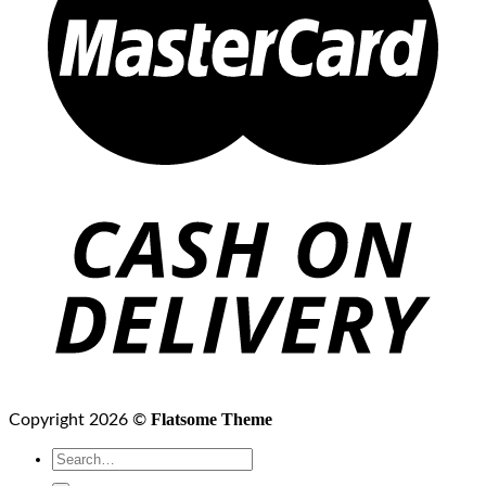
keeping
you
up
want
with
to
the
enjoy
times
the
is
wonderful
not
fresh
easy.
air
If
and
you
beautiful
start
views
by
of
searching
Manitoba,
for
we
licensed
recommend
sites
that
that
you
deal
read
in
our
CAD,
guide
Flatsome Theme
Copyright 2026 ©
examine
to
your
casino
Search
expenses
bonuses.
for:
and