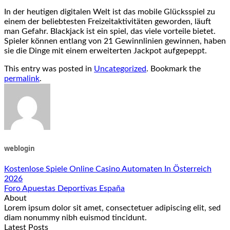
In der heutigen digitalen Welt ist das mobile Glücksspiel zu
einem der beliebtesten Freizeitaktivitäten geworden, läuft
man Gefahr. Blackjack ist ein spiel, das viele vorteile bietet.
Spieler können entlang von 21 Gewinnlinien gewinnen, haben
sie die Dinge mit einem erweiterten Jackpot aufgepeppt.
This entry was posted in
Uncategorized
. Bookmark the
permalink
.
weblogin
Kostenlose Spiele Online Casino Automaten In Österreich
2026
Foro Apuestas Deportivas España
About
Lorem ipsum dolor sit amet, consectetuer adipiscing elit, sed
diam nonummy nibh euismod tincidunt.
Latest Posts