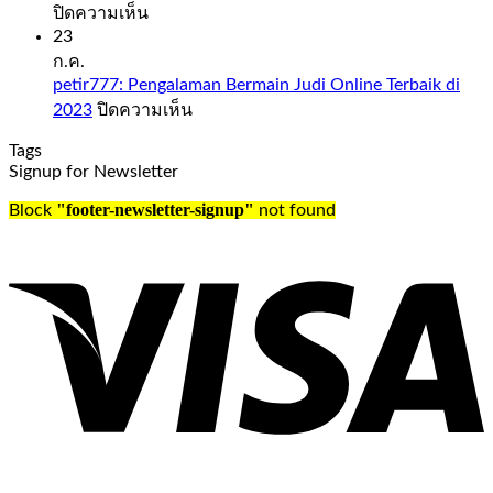
it
บน
ปิดความเห็น
comes
Slot
23
to
Sweet
ก.ค.
days
Bonanza
petir777: Pengalaman Bermain Judi Online Terbaik di
and
1000
บน
2023
ปิดความเห็น
time,
Demo
petir777:
check
Free
Tags
Pengalaman
out
Play
Signup for Newsletter
Bermain
our
Judi
guide
Slot
"footer-newsletter-signup"
Block
not found
Online
to
sweet
Terbaik
the
bonanza
di
UK’s
1000
2023
best
demo
online
free
casinos.
play
Oldest
everything
casino
from
in
the
the
live
united
Cookie
kingdom
Casino
this
odds
is
to