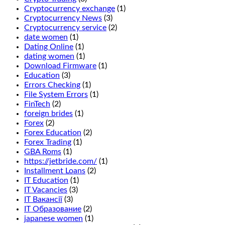
If
Cryptocurrency exchange
(1)
you
Cryptocurrency News
(3)
want
Cryptocurrency service
(2)
to
date women
(1)
enjoy
Dating Online
(1)
the
dating women
(1)
wonderful
Download Firmware
(1)
fresh
Education
(3)
air
Errors Checking
(1)
and
File System Errors
(1)
beautiful
FinTech
(2)
views
foreign brides
(1)
of
Forex
(2)
Manitoba,
Forex Education
(2)
we
Forex Trading
(1)
recommend
GBA Roms
(1)
that
https://jetbride.com/
(1)
you
Installment Loans
(2)
read
IT Education
(1)
our
IT Vacancies
(3)
guide
IT Вакансії
(3)
to
IT Образование
(2)
casino
japanese women
(1)