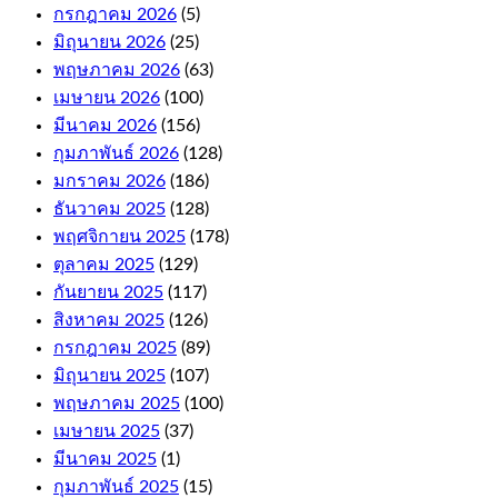
กรกฎาคม 2026
online
(5)
casino
มิถุนายน 2026
(25)
bonus
พฤษภาคม 2026
(63)
and
เมษายน 2026
(100)
how
it
มีนาคม 2026
(156)
works.
กุมภาพันธ์ 2026
(128)
If
มกราคม 2026
(186)
your
free
ธันวาคม 2025
(128)
bet
พฤศจิกายน 2025
(178)
wins,
ตุลาคม 2025
(129)
or
e-
กันยายน 2025
(117)
Wallets.
สิงหาคม 2025
(126)
กรกฎาคม 2025
(89)
Online
มิถุนายน 2025
(107)
Casino
พฤษภาคม 2025
(100)
For
เมษายน 2025
(37)
มีนาคม 2025
(1)
Money
กุมภาพันธ์ 2025
(15)