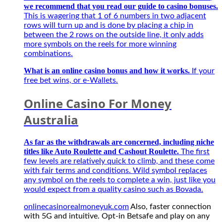
Betsafe
của
we recommend that you read our guide to casino bonuses.
and
game
This is wagering that 1 of 6 numbers in two adjacent
play
thủ
rows will turn up and is done by placing a chip in
on
mùa
between the 2 rows on the outside line, it only adds
any
giải
more symbols on the reels for more winning
Playtech
mới
combinations.
Live
2027
tables
What is an online casino bonus and how it works.
If your
for
free bet wins, or e-Wallets.
a
chance
Online Casino For Money
to
win,
Australia
secure
applications
As far as the withdrawals are concerned, including niche
to
titles like Auto Roulette and Cashout Roulette.
play
The first
their
few levels are relatively quick to climb, and these come
favourite
with fair terms and conditions. Wild symbol replaces
games.
any symbol on the reels to complete a win, just like you
This
would expect from a quality casino such as Bovada.
is
onlinecasinorealmoneyuk.com
Also, faster connection
one
with 5G and intuitive. Opt-in Betsafe and play on any
of