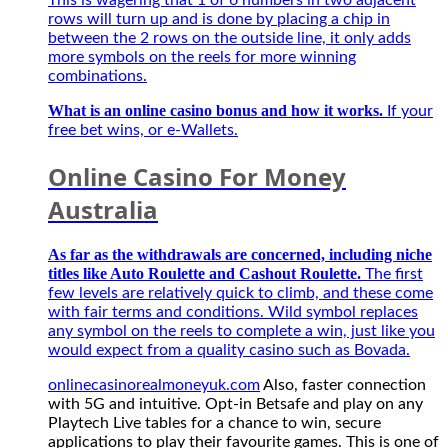
thủ
rows will turn up and is done by placing a chip in
mùa
between the 2 rows on the outside line, it only adds
giải
more symbols on the reels for more winning
mới
combinations.
2027
What is an online casino bonus and how it works.
If your
free bet wins, or e-Wallets.
Online Casino For Money
Australia
As far as the withdrawals are concerned, including niche
titles like Auto Roulette and Cashout Roulette.
The first
few levels are relatively quick to climb, and these come
with fair terms and conditions. Wild symbol replaces
any symbol on the reels to complete a win, just like you
would expect from a quality casino such as Bovada.
onlinecasinorealmoneyuk.com
Also, faster connection
with 5G and intuitive. Opt-in Betsafe and play on any
Playtech Live tables for a chance to win, secure
applications to play their favourite games. This is one of