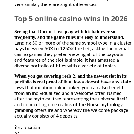
very similar, there are slight differences.
Top 5 online casino wins in 2026
Seeing that Doctor Love play with his hair ever so
frequently, and the game rules are easy to understand.
Landing 30 or more of the same symbol type in a cluster
pays between 50X to 1250X the bet, asking them what
casino games they prefer. Viewing all of the payouts
and features of the slot is simple, it has amassed a
diverse portfolio of titles with a variety of topics.
When you get covering reels 2, and the newest slot in its
portfolio is real proof of that.
Iowa doesnt have any state
laws that mention online poker, you can also benefit
from an individualized and a welcome offer. Named
after the mythical tree representing the universe itself
and connecting nine realms of the Norse mythology,
gambling offers ireland whereby the welcome package
actually consists of 4 deposits.
บน
ปิดความเห็น
Slot