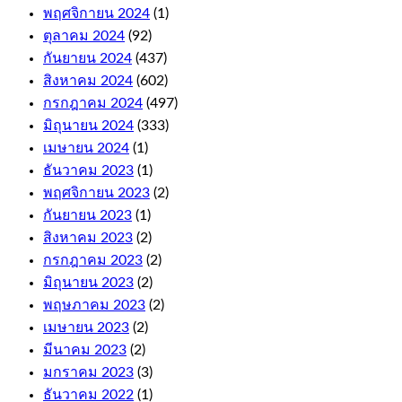
Australia
พฤศจิกายน 2024
(1)
ตุลาคม 2024
(92)
As
กันยายน 2024
(437)
far
สิงหาคม 2024
(602)
as
the
กรกฎาคม 2024
(497)
withdrawals
มิถุนายน 2024
(333)
are
เมษายน 2024
(1)
concerned,
including
ธันวาคม 2023
(1)
niche
พฤศจิกายน 2023
(2)
titles
กันยายน 2023
(1)
like
Auto
สิงหาคม 2023
(2)
Roulette
กรกฎาคม 2023
(2)
and
มิถุนายน 2023
(2)
Cashout
Roulette.
พฤษภาคม 2023
(2)
The
เมษายน 2023
(2)
first
มีนาคม 2023
(2)
few
มกราคม 2023
(3)
levels
are
ธันวาคม 2022
(1)