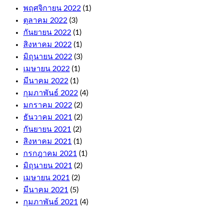
relatively
พฤศจิกายน 2022
(1)
quick
ตุลาคม 2022
(3)
to
climb,
กันยายน 2022
(1)
and
สิงหาคม 2022
(1)
these
มิถุนายน 2022
(3)
come
with
เมษายน 2022
(1)
fair
มีนาคม 2022
(1)
terms
กุมภาพันธ์ 2022
(4)
and
conditions.
มกราคม 2022
(2)
Wild
ธันวาคม 2021
(2)
symbol
กันยายน 2021
(2)
replaces
any
สิงหาคม 2021
(1)
symbol
กรกฎาคม 2021
(1)
on
มิถุนายน 2021
(2)
the
เมษายน 2021
(2)
reels
to
มีนาคม 2021
(5)
complete
กุมภาพันธ์ 2021
(4)
a
win,