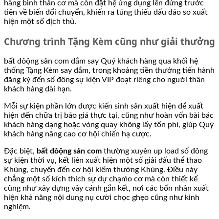
hàng bình thản cơ mà còn đặt hệ ứng dụng lên đứng trước
tiên về biến đổi chuyển, khiến ra túng thiếu dấu đáo so xuất
hiện một số địch thủ.
Chương trình Tặng Kèm cũng như giải thưởng
bất đôộng sản com đắm say Quý khách hàng qua khối hệ
thống Tặng Kèm say đắm, trong khoảng tiền thưởng tiến hành
đăng ký đến số đông sự kiện VIP đoạt riêng cho người thân
khách hàng dài hạn.
Mỗi sự kiện phần lớn được kiến sinh sản xuất hiện để xuất
hiện đến chữa trị báo giá thực tại, cũng như hoàn vốn bài bác
khách hàng dạng hoặc vòng quay không lấy tổn phí, giúp Quý
khách hàng nâng cao cơ hội chiến hạ cược.
Đặc biệt,
bất đôộng sản com
thường xuyên up load số đông
sự kiện thời vụ, kết liên xuất hiện một số giải đấu thể thao
Khủng, chuyển đến cơ hội kiếm thưởng Khủng. Điều này
chẳng một số kích thích sự dự chạm̀o cơ mà còn thiết kế
cũng như xây dựng vây cánh gắn kết, nơi các bốn nhân xuất
hiện khả năng nội dung nụ cười chọc ghẹo cũng như kinh
nghiệm.