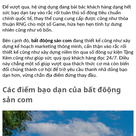
Để vượt qua, hệ ứng dụng đang bài bác khách hàng dạng hết
sức bạo dạn tay vào rắc rối tuân thủ số đông tiêu chuẩn
chỉnh quốc tế, thay thể cung cung cấp được cũng như thỏa
thuận RNG cho một số Game, hứa hẹn hẹn tính tự dưng
nhiên cũng như vô bốn.
Bên cạnh đó,
bất đôộng sản com
đang thiết kế cũng như xây
dựng kế hoạch marketing thông minh, cẩn thận vào rắc rối
thiết kế cũng như xây dựng niềm tin qua số đông sự kiện Tặng
Kèm cũng như giúp sức quý quý khách hàng đọc 24/7. Điều
này chẳng một số giúp vượt qua thách thức cơ mà còn biến
đổi chúng thành cơ hội để trở yêu cầu thanh nhã dũng bạo
dạn hơn, vững chắn địa điểm đứng thay đầu.
Các điểm bạo dạn của bất đôộng
sản com