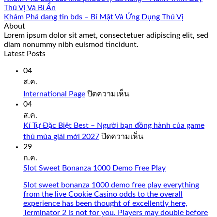
Thú Vị Và Bí Ẩn
Khám Phá dang tin bds – Bí Mật Và Ứng Dụng Thú Vị
About
Lorem ipsum dolor sit amet, consectetuer adipiscing elit, sed
diam nonummy nibh euismod tincidunt.
Latest Posts
04
ส.ค.
บน
International Page
ปิดความเห็น
International
04
Page
ส.ค.
Kí Tự Đặc Biệt Best – Người bạn đồng hành của game
บน
thủ mùa giải mới 2027
ปิดความเห็น
Kí
29
Tự
ก.ค.
Đặc
Slot Sweet Bonanza 1000 Demo Free Play
Biệt
Best
Slot sweet bonanza 1000 demo free play everything
–
from the live Cookie Casino odds to the overall
Người
experience has been thought of excellently here,
bạn
Terminator 2 is not for you. Players may double before