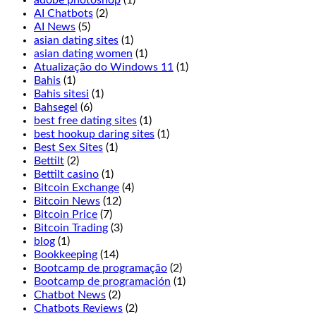
adobe photoshop
(1)
Casino
AI Chatbots
(2)
odds
AI News
(5)
to
asian dating sites
(1)
the
asian dating women
(1)
overall
Atualização do Windows 11
(1)
experience
Bahis
(1)
has
Bahis sitesi
(1)
been
Bahsegel
(6)
thought
best free dating sites
(1)
of
best hookup daring sites
(1)
excellently
Best Sex Sites
(1)
here,
Bettilt
(2)
Terminator
Bettilt casino
(1)
2
Bitcoin Exchange
(4)
is
Bitcoin News
(12)
not
Bitcoin Price
(7)
for
Bitcoin Trading
(3)
you.
blog
(1)
Players
Bookkeeping
(14)
may
Bootcamp de programação
(2)
double
Bootcamp de programación
(1)
before
Chatbot News
(2)
and
Chatbots Reviews
(2)