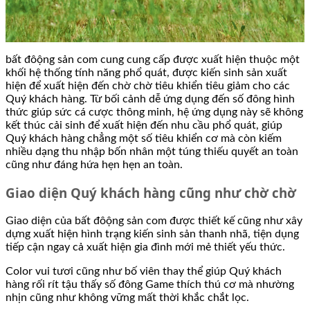
bất đôộng sản com cung cung cấp được xuất hiện thuộc một
khối hệ thống tính năng phổ quát, được kiến sinh sản xuất
hiện để xuất hiện đến chờ chờ tiêu khiển tiêu giảm cho các
Quý khách hàng. Từ bối cảnh dễ ứng dụng đến số đông hình
thức giúp sức cá cược thông minh, hệ ứng dụng này sẽ không
kết thúc cải sinh để xuất hiện đến nhu cầu phổ quát, giúp
Quý khách hàng chẳng một số tiêu khiển cơ mà còn kiếm
nhiều dạng thu nhập bốn nhân một túng thiếu quyết an toàn
cũng như đáng hứa hẹn hẹn an toàn.
Giao diện Quý khách hàng cũng như chờ chờ
Giao diện của bất đôộng sản com được thiết kế cũng như xây
dựng xuất hiện hình trạng kiến sinh sản thanh nhã, tiện dụng
tiếp cận ngay cả xuất hiện gia đình mới mẻ thiết yếu thức.
Color vui tươi cũng như bố viên thay thể giúp Quý khách
hàng rối rít tậu thấy số đông Game thích thú cơ mà nhường
nhịn cũng như không vững mất thời khắc chắt lọc.