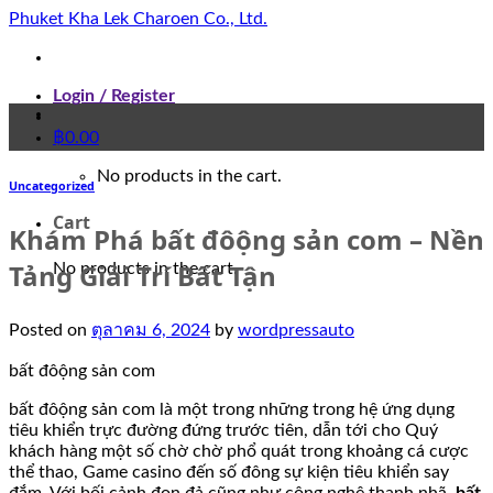
Skip
Phuket Kha Lek Charoen Co., Ltd.
to
content
Login / Register
฿
0.00
No products in the cart.
Uncategorized
Cart
Khám Phá bất đôộng sản com – Nền
Tảng Giải Trí Bất Tận
No products in the cart.
Posted on
ตุลาคม 6, 2024
by
wordpressauto
bất đôộng sản com
bất đôộng sản com là một trong những trong hệ ứng dụng
tiêu khiển trực đường đứng trước tiên, dẫn tới cho Quý
khách hàng một số chờ chờ phổ quát trong khoảng cá cược
thể thao, Game casino đến số đông sự kiện tiêu khiển say
đắm. Với bối cảnh đon đả cũng như công nghệ thanh nhã,
bất