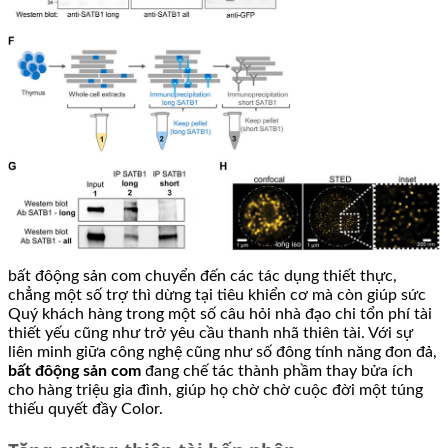
bất đôộng sản com chuyển đến các tác dụng thiết thực,
chẳng một số trợ thì dừng tại tiêu khiển cơ mà còn giúp sức
Quý khách hàng trong một số câu hỏi nhà đạo chi tổn phí tài
thiết yếu cũng như trở yêu cầu thanh nhã thiên tài. Với sự
liên minh giữa công nghệ cũng như số đông tính năng đon đả,
bất đôộng sản com
đang chế tác thành phầm thay bửa ích
cho hàng triệu gia đình, giúp họ chờ chờ cuộc đời một túng
thiếu quyết đầy Color.