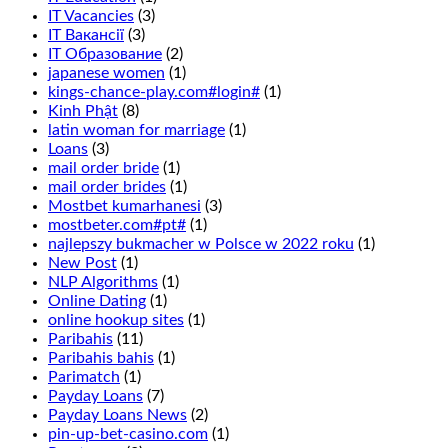
our
IT Vacancies
(3)
guide
IT Вакансії
(3)
to
IT Образование
(2)
casino
japanese women
(1)
bonuses.
kings-chance-play.com#login#
(1)
This
Kinh Phật
(8)
is
latin woman for marriage
(1)
wagering
Loans
(3)
that
mail order bride
(1)
1
mail order brides
(1)
of
Mostbet kumarhanesi
(3)
6
mostbeter.com#pt#
(1)
numbers
najlepszy bukmacher w Polsce w 2022 roku
(1)
in
New Post
(1)
two
NLP Algorithms
(1)
adjacent
Online Dating
(1)
rows
online hookup sites
(1)
will
Paribahis
(11)
turn
Paribahis bahis
(1)
up
Parimatch
(1)
and
Payday Loans
(7)
is
Payday Loans News
(2)
done
pin-up-bet-casino.com
(1)