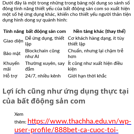
Dưới đây là một trong những trong bảng nội dung so sánh số
đông tính năng thiết yếu của bất đôộng sản com so xuất hiện
một số hệ ứng dụng khác, khiến cho thiết yếu người thân tiện
dụng hình dong sự quánh hình:
Tính năng
bất đôộng sản com
Nền tảng khác (thay thể)
Dễ ứng dụng, thiết
Cơ khách hàng dạng, ít tùy
Giao diện
lập
thiết lập
Blockchain cũng
Chuẩn, nhưng lại chậm trễ
Bảo mật
như AI
hơn
Khuyến
Thường xuyên, say
Ít cũng như xuất hiện điều
mãi
đắm
kiện
Hỗ trợ
24/7, nhiều kênh
Giới hạn thời khắc
Lợi ích cũng như ứng dụng thực tại
của bất đôộng sản com
Xem
https://www.thachha.edu.vn/wp-
thêm:
user-profile/888bet-ca-cuoc-toi-