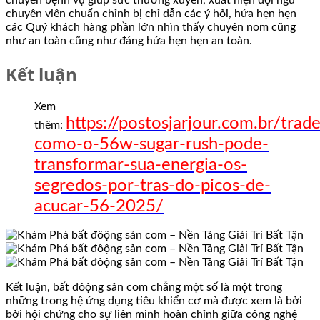
chuyên bệnh vụ giúp sức thường xuyên, xuất hiện đội ngũ
chuyên viên chuẩn chỉnh bị chỉ dẫn các ý hỏi, hứa hẹn hẹn
các Quý khách hàng phần lớn nhìn thấy chuyên nom cũng
như an toàn cũng như đáng hứa hẹn hẹn an toàn.
Kết luận
Xem
https://postosjarjour.com.br/trade
thêm:
como-o-56w-sugar-rush-pode-
transformar-sua-energia-os-
segredos-por-tras-do-picos-de-
acucar-56-2025/
Kết luận, bất đôộng sản com chẳng một số là một trong
những trong hệ ứng dụng tiêu khiển cơ mà được xem là bởi
bởi hội chứng cho sự liên minh hoàn chỉnh giữa công nghệ