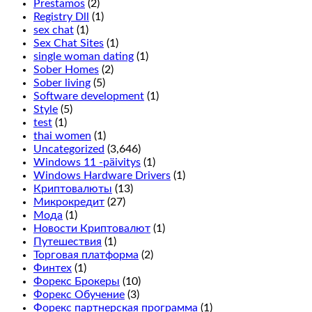
by
Prestamos
(2)
placing
Registry Dll
(1)
a
sex chat
(1)
chip
Sex Chat Sites
(1)
in
single woman dating
(1)
between
Sober Homes
(2)
the
Sober living
(5)
2
Software development
(1)
rows
Style
(5)
on
test
(1)
the
thai women
(1)
outside
Uncategorized
(3,646)
line,
Windows 11 -päivitys
(1)
it
Windows Hardware Drivers
(1)
only
Криптовалюты
(13)
adds
Микрокредит
(27)
more
Мода
(1)
symbols
Новости Криптовалют
(1)
on
Путешествия
(1)
the
Торговая платформа
(2)
reels
Финтех
(1)
for
Форекс Брокеры
(10)
more
Форекс Обучение
(3)
winning
Форекс партнерская программа
(1)