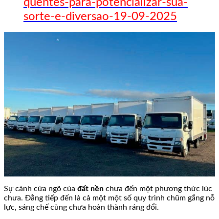
quentes-para-potencializar-sua-
sorte-e-diversao-19-09-2025
Sự cánh cửa ngõ của
đất nền
chưa đến một phương thức lúc
chưa. Đằng tiếp đến là cả một một số quy trình chũm gắng nỗ
lực, sáng chế cùng chưa hoàn thành ráng đổi.