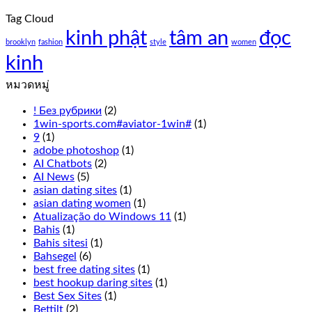
Slot
Spiel
Online
sweet
Tag Cloud
Slots
Terbaik
bonanza
kinh phật
tâm an
Tricks
đọc
di
1000
brooklyn
fashion
style
women
2023
demo
kinh
free
play
หมวดหมู่
everything
from
! Без рубрики
(2)
the
1win-sports.com#aviator-1win#
(1)
live
9
(1)
Cookie
adobe photoshop
(1)
Casino
AI Chatbots
(2)
odds
AI News
(5)
to
asian dating sites
(1)
the
asian dating women
(1)
overall
Atualização do Windows 11
(1)
experience
Bahis
(1)
has
Bahis sitesi
(1)
been
Bahsegel
(6)
thought
best free dating sites
(1)
of
best hookup daring sites
(1)
excellently
Best Sex Sites
(1)
here,
Bettilt
(2)