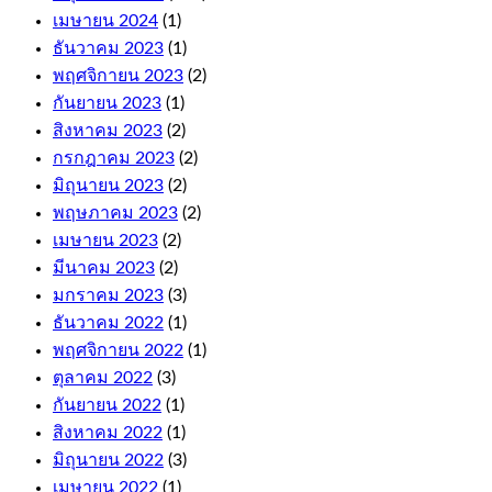
are
เมษายน 2024
(1)
concerned,
including
ธันวาคม 2023
(1)
niche
พฤศจิกายน 2023
(2)
titles
กันยายน 2023
(1)
like
Auto
สิงหาคม 2023
(2)
Roulette
กรกฎาคม 2023
(2)
and
มิถุนายน 2023
(2)
Cashout
พฤษภาคม 2023
(2)
Roulette.
The
เมษายน 2023
(2)
first
มีนาคม 2023
(2)
few
มกราคม 2023
(3)
levels
are
ธันวาคม 2022
(1)
relatively
พฤศจิกายน 2022
(1)
quick
ตุลาคม 2022
(3)
to
climb,
กันยายน 2022
(1)
and
สิงหาคม 2022
(1)
these
มิถุนายน 2022
(3)
come
with
เมษายน 2022
(1)