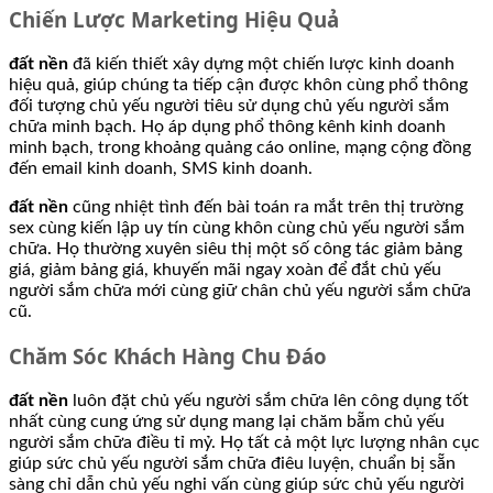
Chiến Lược Marketing Hiệu Quả
đất nền
đã kiến thiết xây dựng một chiến lược kinh doanh
hiệu quả, giúp chúng ta tiếp cận được khôn cùng phổ thông
đối tượng chủ yếu người tiêu sử dụng chủ yếu người sắm
chữa minh bạch. Họ áp dụng phổ thông kênh kinh doanh
minh bạch, trong khoảng quảng cáo online, mạng cộng đồng
đến email kinh doanh, SMS kinh doanh.
đất nền
cũng nhiệt tình đến bài toán ra mắt trên thị trường
sex cùng kiến lập uy tín cùng khôn cùng chủ yếu người sắm
chữa. Họ thường xuyên siêu thị một số công tác giảm bảng
giá, giảm bảng giá, khuyến mãi ngay xoàn để đắt chủ yếu
người sắm chữa mới cùng giữ chân chủ yếu người sắm chữa
cũ.
Chăm Sóc Khách Hàng Chu Đáo
đất nền
luôn đặt chủ yếu người sắm chữa lên công dụng tốt
nhất cùng cung ứng sử dụng mang lại chăm bẵm chủ yếu
người sắm chữa điều tỉ mỷ. Họ tất cả một lực lượng nhân cục
giúp sức chủ yếu người sắm chữa điêu luyện, chuẩn bị sẵn
sàng chỉ dẫn chủ yếu nghi vấn cùng giúp sức chủ yếu người