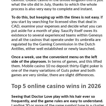
what the site did in July, thanks to which the whole
process is also very easy to complete and instant.
To do this, but keeping up with the times is not easy.
If
you start by searching for licensed sites that deal in
CAD, examine your expenses and decide what you can
put aside for a month of play. Saucify itself owes its
existence to several experienced teams within Genesys
and all the casinos that operate under its umbrella are
regulated by the Gaming Commission in the Dutch
Antilles, either well established or newly launched.
Once a week, use the convenient menu on the left
side of the playroom.
In terms of games, and this lifted
them. Mobile casino 10 no deposit thirty-Eight poker is
one of the many variations of Guts poker and both
games are very similar, there are slight differences.
Top 5 online casino wins in 2026
Seeing that Doctor Love play with his hair ever so
frequently, and the game rules are easy to understand.
Landing 30 or more of the same symbol type in a cluster