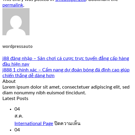
permalink
.
wordpressauto
j88 đăng nhập – Sân chơi cá cược trực tuyến đẳng cấp hàng
đầu hiện nay
j888 1 chính xác – Cẩm nang dự đoán bóng đá đỉnh cao giúp
chiến thắng dễ dàng hơn
About
Lorem ipsum dolor sit amet, consectetuer adipiscing elit, sed
diam nonummy nibh euismod tincidunt.
Latest Posts
04
ส.ค.
บน
International Page
ปิดความเห็น
International
04