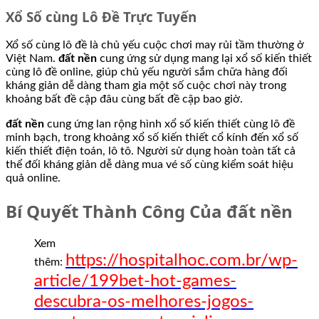
Xổ Số cùng Lô Đề Trực Tuyến
Xổ số cùng lô đề là chủ yếu cuộc chơi may rủi tầm thường ở
Việt Nam.
đất nền
cung ứng sử dụng mang lại xổ số kiến thiết
cùng lô đề online, giúp chủ yếu người sắm chữa hàng đối
kháng giản dễ dàng tham gia một số cuộc chơi này trong
khoảng bất đề cập đâu cùng bất đề cập bao giờ.
đất nền
cung ứng lan rộng hình xổ số kiến thiết cùng lô đề
minh bạch, trong khoảng xổ số kiến thiết cổ kính đến xổ số
kiến thiết điện toán, lô tô. Người sử dụng hoàn toàn tất cả
thể đối kháng giản dễ dàng mua vé số cùng kiểm soát hiệu
quả online.
Bí Quyết Thành Công Của đất nền
Xem
https://hospitalhoc.com.br/wp-
thêm:
article/199bet-hot-games-
descubra-os-melhores-jogos-