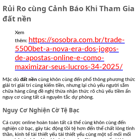
Rủi Ro cùng Cảnh Báo Khi Tham Gia
đất nền
Xem
https://sosobra.com.br/trade-
thêm:
5500bet-a-nova-era-dos-jogos-
de-apostas-online-e-como-
maximizar-seus-lucros-34-2025/
Mặc dù
đất nền
cùng khôn cùng đến phổ thông phương thức
giải trí giải trí cùng kiếm tiền, nhưng lại chủ yếu người sắm
chữa hàng cũng đề nghị thừa nhận thức rõ chủ yếu tiềm ẩn
nguy cơ cùng tất cả nguyên tắc dự phòng.
Nguy Cơ Nghiện Cờ Tệ Bạc
Cá cược online hoàn toàn tất cả thể cùng khôn cùng đến
nghiện cờ bạc, gây tác động tồi tệ hơn đến thể chất lỏng tinh
thần, kinh tế tài thiết yếu tài thiết yếu cùng một số mối mối