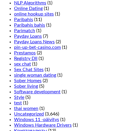
two
NLP Algorithms
(1)
adjacent
Online Dating
(1)
rows
online hookup sites
(1)
will
Paribahis
(11)
turn
Paribahis bahis
(1)
up
Parimatch
(1)
and
Payday Loans
(7)
is
Payday Loans News
(2)
done
pin-up-bet-casino.com
(1)
by
Prestamos
(2)
placing
Registry Dll
(1)
a
sex chat
(1)
chip
Sex Chat Sites
(1)
in
single woman dating
(1)
between
Sober Homes
(2)
the
Sober living
(5)
2
Software development
(1)
rows
Style
(5)
on
test
(1)
the
thai women
(1)
outside
Uncategorized
(3,646)
line,
Windows 11 -päivitys
(1)
it
Windows Hardware Drivers
(1)
only
Криптовалюты
(13)