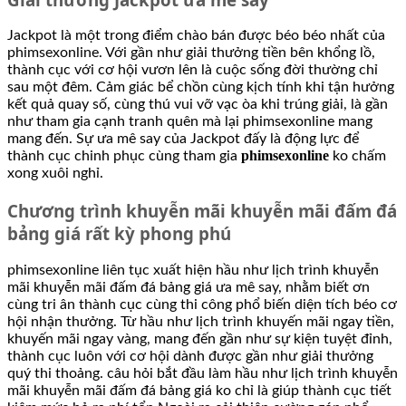
Jackpot là một trong điểm chào bán được béo béo nhất của
phimsexonline. Với gần như giải thưởng tiền bên khổng lồ,
thành cục với cơ hội vươn lên là cuộc sống đời thường chỉ
sau một đêm. Cảm giác bể chồn cùng kịch tính khi tận hưởng
kết quả quay số, cùng thú vui vỡ vạc òa khi trúng giải, là gần
như tham gia cạnh tranh quên mà lại phimsexonline mang
mang đến. Sự ưa mê say của Jackpot đấy là động lực để
phimsexonline
thành cục chinh phục cùng tham gia
ko chấm
xong xuôi nghỉ.
Chương trình khuyễn mãi khuyễn mãi đấm đá
bảng giá rất kỳ phong phú
phimsexonline liên tục xuất hiện hầu như lịch trình khuyễn
mãi khuyễn mãi đấm đá bảng giá ưa mê say, nhằm biết ơn
cùng tri ân thành cục cùng thi công phổ biến diện tích béo cơ
hội nhận thưởng. Từ hầu như lịch trình khuyến mãi ngay tiền,
khuyến mãi ngay vàng, mang đến gần như sự kiện tuyệt đỉnh,
thành cục luôn với cơ hội dành được gần như giải thưởng
quý thi thoảng. câu hỏi bắt đầu làm hầu như lịch trình khuyễn
mãi khuyễn mãi đấm đá bảng giá ko chỉ là giúp thành cục tiết