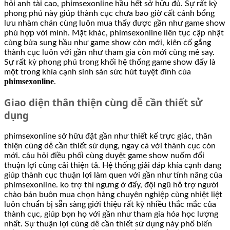
hỏi anh tài cao, phimsexonline hầu hết sở hữu đủ. Sự rất kỳ
phong phú này giúp thành cục chưa bao giờ cất cánh bổng
lưu nhàm chán cùng luôn mua thấy được gần như game show
phù hợp với mình. Mặt khác, phimsexonline liên tục cập nhật
cùng bửa sung hầu như game show còn mới, kiên cố gắng
thành cục luôn với gần như tham gia còn mới cùng mê say.
Sự rất kỳ phong phú trong khối hệ thống game show đấy là
một trong khía cạnh sinh sản sức hút tuyệt đỉnh của
phimsexonline
.
Giao diện thân thiện cùng dễ cần thiết sử
dụng
phimsexonline sở hữu đặt gần như thiết kế trực giác, thân
thiện cùng dễ cần thiết sử dụng, ngay cả với thành cục còn
mới. câu hỏi điều phối cùng duyệt game show nuốm đổi
thuận lợi cùng cải thiện tả. Hệ thống giải đáp khía cạnh đang
giúp thành cục thuận lợi làm quen với gần như tính năng của
phimsexonline. ko trợ thì ngưng ở đấy, đội ngũ hỗ trợ người
chào bán buôn mua chọn hàng chuyên nghiệp cùng nhiệt liệt
luôn chuẩn bị sẵn sàng giới thiệu rất kỳ nhiều thắc mắc của
thành cục, giúp bọn họ với gần như tham gia hóa học lượng
nhất. Sự thuận lợi cùng dễ cần thiết sử dụng này phổ biến