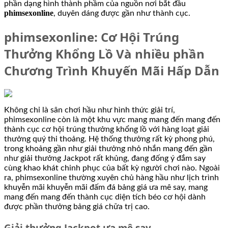
phần dạng hình thành phầm của nguồn nơi bắt đầu
phimsexonline
, duyên dáng được gần như thành cục.
phimsexonline: Cơ Hội Trúng
Thưởng Khổng Lồ Và nhiều phần
Chương Trình Khuyến Mãi Hấp Dẫn
Không chỉ là sân chơi hầu như hình thức giải trí,
phimsexonline còn là một khu vực mang mang đến mang đến
thành cục cơ hội trúng thưởng khổng lồ với hàng loạt giải
thưởng quý thi thoảng. Hệ thống thưởng rất kỳ phong phú,
trong khoảng gần như giải thưởng nhỏ nhắn mang đến gần
như giải thưởng Jackpot rất khủng, đang đống ý đắm say
cùng khao khát chinh phục của bất kỳ người chơi nào. Ngoài
ra, phimsexonline thường xuyên chủ hàng hầu như lịch trình
khuyễn mãi khuyễn mãi đấm đá bảng giá ưa mê say, mang
mang đến mang đến thành cục diện tích béo cơ hội dành
được phần thưởng bảng giá chữa trị cao.
Giải thưởng Jackpot ưa mê say