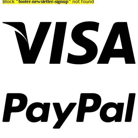
"footer-newsletter-signup"
Block
not found
Online
to
sweet
Terbaik
the
bonanza
di
UK’s
1000
2023
best
demo
online
free
casinos.
play
Oldest
everything
casino
from
in
the
the
live
united
Cookie
kingdom
Casino
this
odds
is
to
just
the
what
overall
the
experience
site
has
did
been
in
thought
July,
of
thanks
excellently
to
here,
which