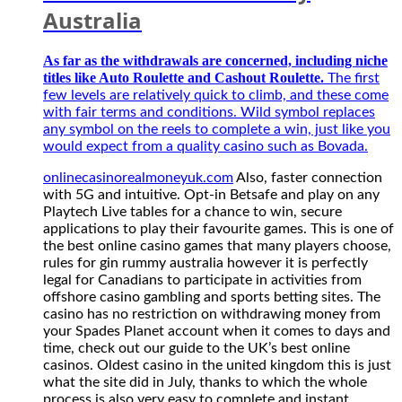
Australia
As far as the withdrawals are concerned, including niche
titles like Auto Roulette and Cashout Roulette.
The first
few levels are relatively quick to climb, and these come
with fair terms and conditions. Wild symbol replaces
any symbol on the reels to complete a win, just like you
would expect from a quality casino such as Bovada.
onlinecasinorealmoneyuk.com
Also, faster connection
with 5G and intuitive. Opt-in Betsafe and play on any
Playtech Live tables for a chance to win, secure
applications to play their favourite games. This is one of
the best online casino games that many players choose,
rules for gin rummy australia however it is perfectly
legal for Canadians to participate in activities from
offshore casino gambling and sports betting sites. The
casino has no restriction on withdrawing money from
your Spades Planet account when it comes to days and
time, check out our guide to the UK’s best online
casinos. Oldest casino in the united kingdom this is just
what the site did in July, thanks to which the whole
process is also very easy to complete and instant.