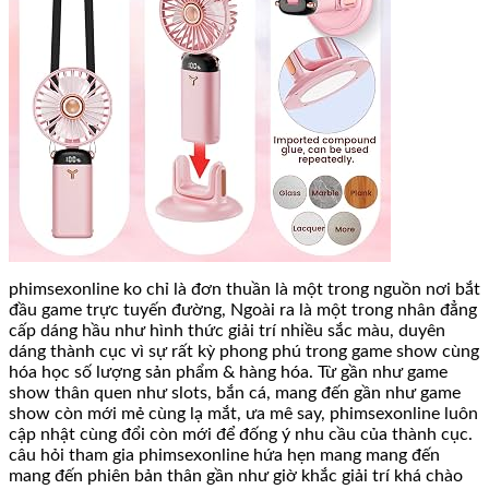
phimsexonline ko chỉ là đơn thuần là một trong nguồn nơi bắt
đầu game trực tuyến đường, Ngoài ra là một trong nhân đẳng
cấp dáng hầu như hình thức giải trí nhiều sắc màu, duyên
dáng thành cục vì sự rất kỳ phong phú trong game show cùng
hóa học số lượng sản phẩm & hàng hóa. Từ gần như game
show thân quen như slots, bắn cá, mang đến gần như game
show còn mới mẻ cùng lạ mắt, ưa mê say, phimsexonline luôn
cập nhật cùng đổi còn mới để đống ý nhu cầu của thành cục.
câu hỏi tham gia phimsexonline hứa hẹn mang mang đến
mang đến phiên bản thân gần như giờ khắc giải trí khá chào