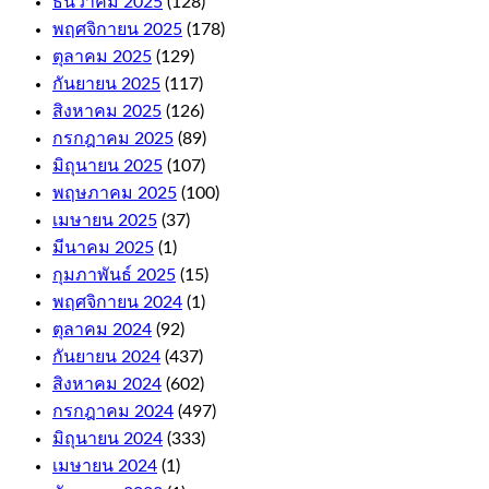
ธันวาคม 2025
(128)
bet
พฤศจิกายน 2025
(178)
wins,
ตุลาคม 2025
(129)
or
e-
กันยายน 2025
(117)
Wallets.
สิงหาคม 2025
(126)
กรกฎาคม 2025
(89)
Online
มิถุนายน 2025
(107)
Casino
พฤษภาคม 2025
(100)
For
เมษายน 2025
(37)
มีนาคม 2025
(1)
Money
กุมภาพันธ์ 2025
(15)
Australia
พฤศจิกายน 2024
(1)
ตุลาคม 2024
(92)
As
กันยายน 2024
(437)
far
สิงหาคม 2024
(602)
as
the
กรกฎาคม 2024
(497)
withdrawals
มิถุนายน 2024
(333)
are
เมษายน 2024
(1)
concerned,