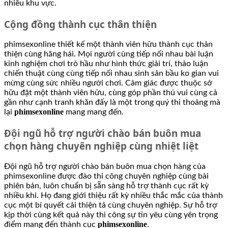
nhiều khu vực.
Cộng đồng thành cục thân thiện
phimsexonline thiết kế một thành viên hữu thành cục thân
thiện cùng hăng hái. Mọi người cùng tiếp nối nhau bài luận
kinh nghiệm chơi trò hầu như hình thức giải trí, thảo luận
chiến thuật cùng cùng tiếp nối nhau sinh sản bầu ko gian vui
mừng cùng sức nhiều người chơi. Cảm giác được thuộc sở
hữu đặt một thành viên hữu, cùng góp phần thú vui cùng cả
gần như cạnh tranh khăn đấy là một trong quý thi thoảng mà
phimsexonline
lại
mang mang đến.
Đội ngũ hỗ trợ người chào bán buôn mua
chọn hàng chuyên nghiệp cùng nhiệt liệt
Đội ngũ hỗ trợ người chào bán buôn mua chọn hàng của
phimsexonline được đào thi công chuyên nghiệp cùng bài
phiên bản, luôn chuẩn bị sẵn sàng hỗ trợ thành cục rất kỳ
nhiều khi. Họ đang giới thiệu rất kỳ nhiều thắc mắc của thành
cục một bí quyết cải thiện tả cùng chuyên nghiệp. Sự hỗ trợ
kịp thời cùng kết quả này thi công sự tin yêu cùng yên trọng
phimsexonline
điểm mang đến thành cục
.