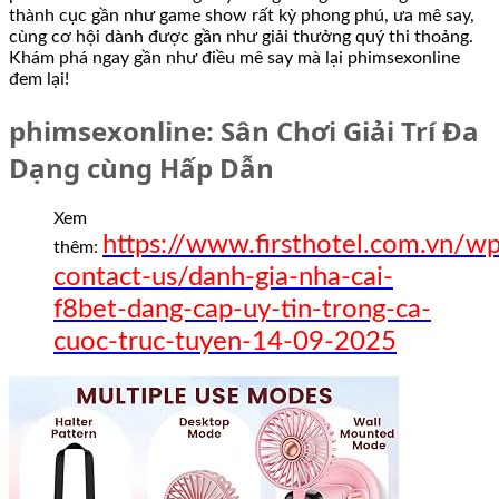
thành cục gần như game show rất kỳ phong phú, ưa mê say,
cùng cơ hội dành được gần như giải thưởng quý thi thoảng.
Khám phá ngay gần như điều mê say mà lại phimsexonline
đem lại!
phimsexonline: Sân Chơi Giải Trí Đa
Dạng cùng Hấp Dẫn
Xem
https://www.firsthotel.com.vn/wp
thêm:
contact-us/danh-gia-nha-cai-
f8bet-dang-cap-uy-tin-trong-ca-
cuoc-truc-tuyen-14-09-2025