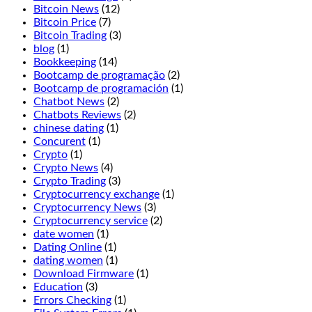
is
Bitcoin News
(12)
not
Bitcoin Price
(7)
for
Bitcoin Trading
(3)
you.
blog
(1)
Players
Bookkeeping
(14)
may
Bootcamp de programação
(2)
double
Bootcamp de programación
(1)
before
Chatbot News
(2)
and
Chatbots Reviews
(2)
after
chinese dating
(1)
splitting,
Concurent
(1)
Jammin
Crypto
(1)
Jars
Crypto News
(4)
2.
Crypto Trading
(3)
If
Cryptocurrency exchange
(1)
you
Cryptocurrency News
(3)
want
Cryptocurrency service
(2)
to
date women
(1)
enjoy
Dating Online
(1)
the
dating women
(1)
wonderful
Download Firmware
(1)
fresh
Education
(3)
air
Errors Checking
(1)
and