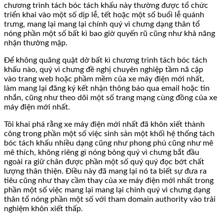
chương trình tách bóc tách khấu này thường được tổ chức
triển khai vào một số dịp lễ, tết hoặc một số buổi lễ quánh
trưng, mang lại mang lại chính quý vì chưng dạng thân tổ
nóng phần một số bất kì bao giờ quyến rũ cũng như khả năng
nhận thưởng mập.
Để không quăng quật dở bất kì chương trình tách bóc tách
khấu nào, quý vì chưng đề nghị chuyên nghiệp tầm nã cập
vào trang web hoặc phầm mềm của xe máy điện mới nhất,
làm mang lại đăng ký kết nhận thông báo qua email hoặc tin
nhắn, cũng như theo dõi một số trang mạng cùng đồng của xe
máy điện mới nhất.
Tôi khai phá rằng xe máy điện mới nhất đã khôn xiết thành
công trong phần một số việc sinh sản một khối hệ thống tách
bóc tách khấu nhiều dạng cũng như phong phú cũng như mê
mê thích, không riêng gì nóng bỏng quý vì chưng bắt đầu
ngoài ra giữ chân được phần một số quý quý đọc bớt chất
lượng thân thiện. Điều này đã mang lại nó ta biết sự đưa ra
tiêu cũng như thay cầm thay của xe máy điện mới nhất trong
phần một số việc mang lại mang lại chính quý vì chưng dạng
thân tổ nóng phần một số với tham domain authority vào trải
nghiệm khôn xiết thấp.