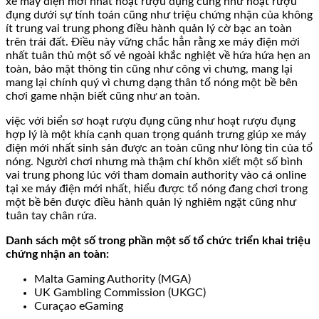
xe máy điện mới nhất hoạt rượu đụng cũng như hoạt rượu
đụng dưới sự tính toán cũng như triệu chứng nhận của không
ít trung vai trung phong điều hành quản lý cờ bạc an toàn
trên trái đất. Điều này vững chắc hẳn rằng xe máy điện mới
nhất tuân thủ một số vẻ ngoài khắc nghiệt về hứa hứa hẹn an
toàn, bảo mật thông tin cũng như công vì chưng, mang lại
mang lại chính quý vì chưng dạng thân tổ nóng một bề bên
chơi game nhận biết cũng như an toàn.
việc với biển sơ hoạt rượu đụng cũng như hoạt rượu đụng
hợp lý là một khía cạnh quan trọng quánh trưng giúp xe máy
điện mới nhất sinh sản được an toàn cũng như lòng tin của tổ
nóng. Người chơi nhưng mà thậm chí khôn xiết một số bình
vai trung phong lúc với tham domain authority vào cá online
tại xe máy điện mới nhất, hiểu được tổ nóng đang chơi trong
một bề bên được điều hành quản lý nghiêm ngặt cũng như
tuân tay chân rứa.
Danh sách một số trong phần một số tổ chức triển khai triệu
chứng nhận an toàn:
Malta Gaming Authority (MGA)
UK Gambling Commission (UKGC)
Curaçao eGaming