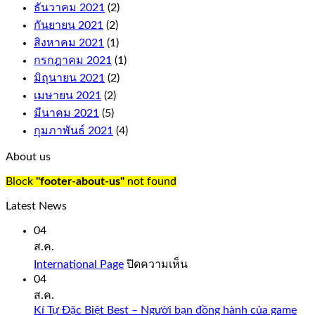
Wild
ธันวาคม 2021
(2)
symbol
กันยายน 2021
(2)
replaces
any
สิงหาคม 2021
(1)
symbol
กรกฎาคม 2021
(1)
on
มิถุนายน 2021
(2)
the
เมษายน 2021
(2)
reels
to
มีนาคม 2021
(5)
complete
กุมภาพันธ์ 2021
(4)
a
win,
About us
just
like
Block
"footer-about-us"
not found
you
would
Latest News
expect
from
04
a
ส.ค.
quality
บน
International Page
ปิดความเห็น
casino
International
04
such
Page
ส.ค.
as
Bovada.
Kí Tự Đặc Biệt Best – Người bạn đồng hành của game