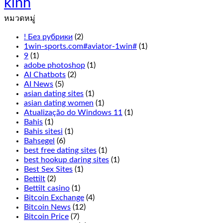
kinh
free
play
หมวดหมู่
everything
from
! Без рубрики
(2)
the
1win-sports.com#aviator-1win#
(1)
live
9
(1)
Cookie
adobe photoshop
(1)
Casino
AI Chatbots
(2)
odds
AI News
(5)
to
asian dating sites
(1)
the
asian dating women
(1)
overall
Atualização do Windows 11
(1)
experience
Bahis
(1)
has
Bahis sitesi
(1)
been
Bahsegel
(6)
thought
best free dating sites
(1)
of
best hookup daring sites
(1)
excellently
Best Sex Sites
(1)
here,
Bettilt
(2)
Terminator
Bettilt casino
(1)
2
Bitcoin Exchange
(4)
is
Bitcoin News
(12)
not
Bitcoin Price
(7)