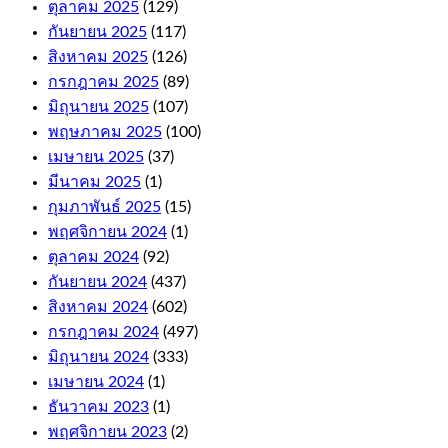
ตุลาคม 2025
(129)
or
e-
กันยายน 2025
(117)
Wallets.
สิงหาคม 2025
(126)
กรกฎาคม 2025
(89)
Online
มิถุนายน 2025
(107)
Casino
พฤษภาคม 2025
(100)
For
เมษายน 2025
(37)
มีนาคม 2025
(1)
Money
กุมภาพันธ์ 2025
(15)
Australia
พฤศจิกายน 2024
(1)
ตุลาคม 2024
(92)
As
กันยายน 2024
(437)
far
สิงหาคม 2024
(602)
as
the
กรกฎาคม 2024
(497)
withdrawals
มิถุนายน 2024
(333)
are
เมษายน 2024
(1)
concerned,
including
ธันวาคม 2023
(1)
niche
พฤศจิกายน 2023
(2)
titles