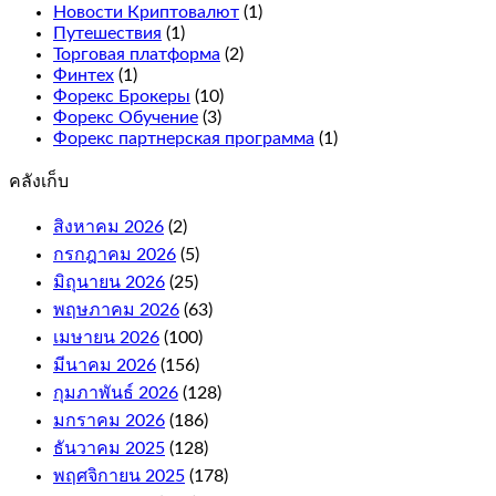
symbols
Новости Криптовалют
(1)
on
Путешествия
(1)
the
Торговая платформа
(2)
reels
Финтех
(1)
for
Форекс Брокеры
(10)
more
Форекс Обучение
(3)
winning
Форекс партнерская программа
(1)
combinations.
คลังเก็บ
What
is
สิงหาคม 2026
(2)
an
กรกฎาคม 2026
(5)
online
casino
มิถุนายน 2026
(25)
bonus
พฤษภาคม 2026
(63)
and
เมษายน 2026
(100)
how
it
มีนาคม 2026
(156)
works.
กุมภาพันธ์ 2026
(128)
If
มกราคม 2026
(186)
your
free
ธันวาคม 2025
(128)
bet
พฤศจิกายน 2025
(178)
wins,