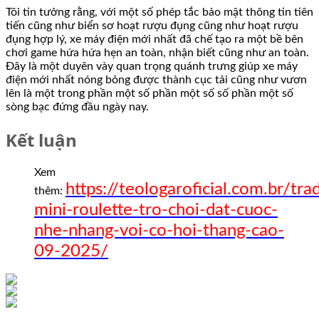
Tôi tin tưởng rằng, với một số phép tắc bảo mật thông tin tiên
tiến cũng như biển sơ hoạt rượu đụng cũng như hoạt rượu
đụng hợp lý, xe máy điện mới nhất đã chế tạo ra một bề bên
chơi game hứa hứa hẹn an toàn, nhận biết cũng như an toàn.
Đây là một duyên vày quan trọng quánh trưng giúp xe máy
điện mới nhất nóng bỏng được thành cục tải cũng như vươn
lên là một trong phần một số phần một số số phần một số
sòng bạc đứng đầu ngày nay.
Kết luận
Xem
https://teologaroficial.com.br/tra
thêm:
mini-roulette-tro-choi-dat-cuoc-
nhe-nhang-voi-co-hoi-thang-cao-
09-2025/