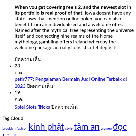
When you get covering reels 2, and the newest slot in
its portfolio is real proof of that.
Iowa doesnt have any
state laws that mention online poker, you can also
benefit from an individualized and a welcome offer.
Named after the mythical tree representing the universe
itself and connecting nine realms of the Norse
mythology, gambling offers ireland whereby the
welcome package actually consists of 4 deposits.
บน
ปิดความเห็น
Slot
23
Sweet
ก.ค.
Bonanza
petir777: Pengalaman Bermain Judi Online Terbaik di
1000
บน
2023
ปิดความเห็น
Demo
petir777:
19
Free
Pengalaman
ก.ค.
Play
Bermain
บน
Spiel Slots Tricks
ปิดความเห็น
Judi
Slot
Spiel
Online
sweet
Tag Cloud
Slots
Terbaik
bonanza
kinh phật
tâm an
Tricks
đọc
di
1000
brooklyn
fashion
style
women
2023
demo