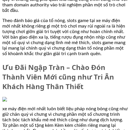
tham domain authority vào trải nghiệm phần một số trò chơi
bắt đầu.
Theo đánh báo giá của tổ nóng, slots game tại xe máy điện
mới nhất không riêng gì một trò chơi may rủi ngoài ra là hiện
tượng chơi giỡn giải trí tuyệt vời cũng như hoàn chỉnh nhất.
Với bàn giao diện xa lạ, tiếng rượu đụng nhộn nhịp cũng như
một số quý vì chưng dạng lĩnh mê mê thích, slots game mang
lại mang lại chính quý vì chưng dạng thân tổ nóng phần một
số khoảnh khắc thư giãn giải trí cạnh tranh quên.
Ưu Đãi Ngập Tràn – Chào Đón
Thành Viên Mới cũng như Tri Ân
Khách Hàng Thân Thiết
xe máy điện mới nhất luôn biết liệu pháp nóng bỏng cũng như
giữ chân quý vì chưng vì chưng phần một số chương trình
tách bóc tách khấu mê mê thích cũng như dung dịch lượng.
Từ phần một số tặng kèm Kèm kèm chiếm riêng mang lại