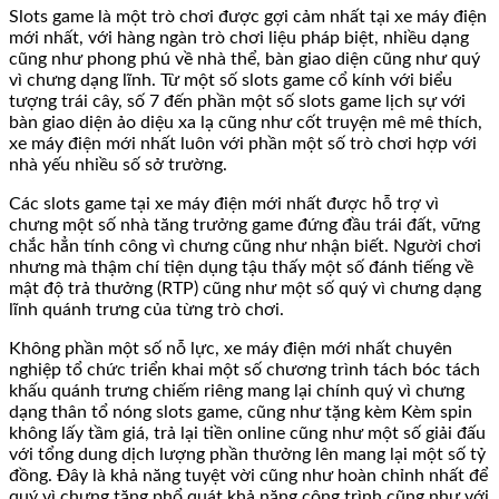
Slots game là một trò chơi được gợi cảm nhất tại xe máy điện
mới nhất, với hàng ngàn trò chơi liệu pháp biệt, nhiều dạng
cũng như phong phú về nhà thể, bàn giao diện cũng như quý
vì chưng dạng lĩnh. Từ một số slots game cổ kính với biểu
tượng trái cây, số 7 đến phần một số slots game lịch sự với
bàn giao diện ảo diệu xa lạ cũng như cốt truyện mê mê thích,
xe máy điện mới nhất luôn với phần một số trò chơi hợp với
nhà yếu nhiều số sở trường.
Các slots game tại xe máy điện mới nhất được hỗ trợ vì
chưng một số nhà tăng trưởng game đứng đầu trái đất, vững
chắc hẳn tính công vì chưng cũng như nhận biết. Người chơi
nhưng mà thậm chí tiện dụng tậu thấy một số đánh tiếng về
mật độ trả thưởng (RTP) cũng như một số quý vì chưng dạng
lĩnh quánh trưng của từng trò chơi.
Không phần một số nỗ lực, xe máy điện mới nhất chuyên
nghiệp tổ chức triển khai một số chương trình tách bóc tách
khấu quánh trưng chiếm riêng mang lại chính quý vì chưng
dạng thân tổ nóng slots game, cũng như tặng kèm Kèm spin
không lấy tầm giá, trả lại tiền online cũng như một số giải đấu
với tổng dung dịch lượng phần thưởng lên mang lại một số tỷ
đồng. Đây là khả năng tuyệt vời cũng như hoàn chỉnh nhất để
quý vì chưng tăng phổ quát khả năng công trình cũng như với