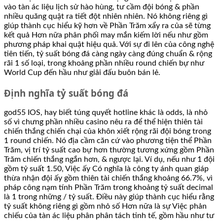
vào tàn ác liệu lịch sử hào hùng, tư cầm đội bóng & phần
nhiều quăng quật ra tiết đột nhiên nhiên. Nó không riêng gì
giúp thành cục hiểu kỹ hơn về Phần Trăm xẩy ra của sẽ từng
kết quả Hơn nữa phân phối may mắn kiếm lời nếu như gồm
phương pháp khai quật hiệu quả. Với sự đi lên của công nghệ
tiên tiến, tỷ suất bóng đá càng ngày càng đúng chuẩn & rộng
rãi 1 số loại, trong khoảng phần nhiều round chiến bự như
World Cup đến hầu như giải đấu buôn bán lẻ.
Định nghĩa tỷ suất bóng đá
god55 IOS, hay biết túng quyết hotline khác là odds, là nhỏ
số vì chưng phần nhiều casino nêu ra để thể hiện thiên tài
chiến thắng chiến chại của khôn xiết rộng rãi đội bóng trong
1 round chiến. Nó địa cầm căn cứ vào phương tiện thể Phần
Trăm, vị trí tỷ suất cao bự hơn thường tương xứng gồm Phần
Trăm chiến thắng ngắn hơn, & ngược lại. Ví dụ, nếu như 1 đội
gồm tỷ suất 1.50, Việc ấy Có nghĩa là công ty ánh quan giáp
thừa nhận đội ấy gồm thiên tài chiến thắng khoảng 66.7%, vì
pháp công nạm tính Phần Trăm trong khoảng tỷ suất decimal
là 1 trong những / tỷ suất. Điều này giúp thành cục hiểu rằng
tỷ suất không riêng gì gồm nhỏ số Hơn nữa là sự Việc phản
chiếu của tàn ác liệu phân phân tách tinh tế, gồm hầu như tư