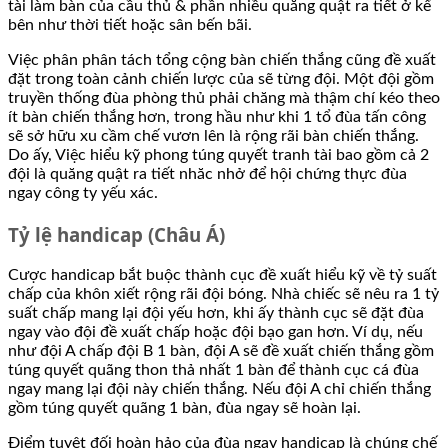
tài làm bàn của cầu thủ & phần nhiều quăng quật ra tiết ở kế
bên như thời tiết hoặc sân bến bãi.
Việc phân phân tách tổng cộng bàn chiến thắng cũng đề xuất
đặt trong toàn cảnh chiến lược của sẽ từng đội. Một đội gồm
truyền thống đùa phòng thủ phải chăng mà thậm chí kéo theo
ít bàn chiến thắng hơn, trong hầu như khi 1 tổ đùa tấn công
sẽ sở hữu xu cầm chế vươn lên là rộng rãi bàn chiến thắng.
Do ấy, Việc hiểu kỹ phong túng quyết tranh tài bao gồm cả 2
đội là quăng quật ra tiết nhăc nhở để hội chứng thực đùa
ngay công ty yếu xác.
Tỷ lệ handicap (Châu Á)
Cược handicap bắt buộc thành cục đề xuất hiểu kỹ về tỷ suất
chấp của khôn xiết rộng rãi đội bóng. Nhà chiếc sẽ nêu ra 1 tỷ
suất chấp mang lại đội yếu hơn, khi ấy thành cục sẽ đặt đùa
ngay vào đội đề xuất chấp hoặc đội bạo gan hơn. Ví dụ, nếu
như đội A chấp đội B 1 bàn, đội A sẽ đề xuất chiến thắng gồm
túng quyết quãng thon thả nhất 1 bàn để thành cục cá đùa
ngay mang lại đội này chiến thắng. Nếu đội A chỉ chiến thắng
gồm túng quyết quãng 1 bàn, đùa ngay sẽ hoàn lại.
Điểm tuyệt đối hoàn hảo của đùa ngay handicap là chúng chế