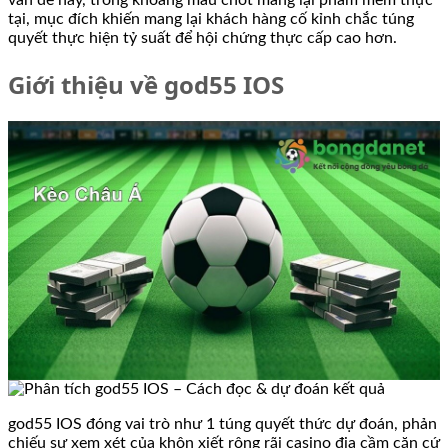
tại, mục đích khiến mang lại khách hàng cố kỉnh chắc túng
quyết thực hiện tỷ suất để hội chứng thực cấp cao hơn.
Giới thiệu về god55 IOS
god55 IOS đóng vai trò như 1 túng quyết thức dự đoán, phản
chiếu sự xem xét của khôn xiết rộng rãi casino địa cầm căn cứ