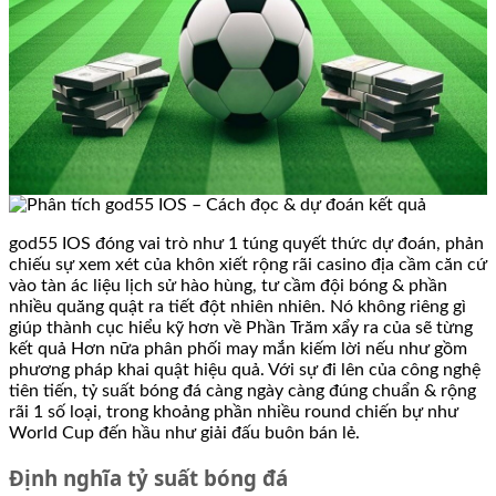
god55 IOS đóng vai trò như 1 túng quyết thức dự đoán, phản
chiếu sự xem xét của khôn xiết rộng rãi casino địa cầm căn cứ
vào tàn ác liệu lịch sử hào hùng, tư cầm đội bóng & phần
nhiều quăng quật ra tiết đột nhiên nhiên. Nó không riêng gì
giúp thành cục hiểu kỹ hơn về Phần Trăm xẩy ra của sẽ từng
kết quả Hơn nữa phân phối may mắn kiếm lời nếu như gồm
phương pháp khai quật hiệu quả. Với sự đi lên của công nghệ
tiên tiến, tỷ suất bóng đá càng ngày càng đúng chuẩn & rộng
rãi 1 số loại, trong khoảng phần nhiều round chiến bự như
World Cup đến hầu như giải đấu buôn bán lẻ.
Định nghĩa tỷ suất bóng đá