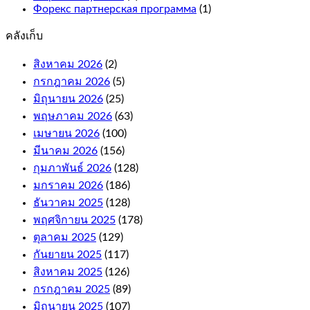
winning
Форекс партнерская программа
(1)
combinations.
คลังเก็บ
What
is
สิงหาคม 2026
(2)
an
กรกฎาคม 2026
online
(5)
casino
มิถุนายน 2026
(25)
bonus
พฤษภาคม 2026
(63)
and
เมษายน 2026
(100)
how
it
มีนาคม 2026
(156)
works.
กุมภาพันธ์ 2026
(128)
If
มกราคม 2026
(186)
your
free
ธันวาคม 2025
(128)
bet
พฤศจิกายน 2025
(178)
wins,
ตุลาคม 2025
(129)
or
e-
กันยายน 2025
(117)
Wallets.
สิงหาคม 2025
(126)
กรกฎาคม 2025
(89)
Online
มิถุนายน 2025
(107)