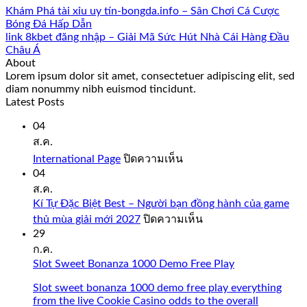
Khám Phá tài xỉu uy tín-bongda.info – Sân Chơi Cá Cược
Bóng Đá Hấp Dẫn
link 8kbet đăng nhập – Giải Mã Sức Hút Nhà Cái Hàng Đầu
Châu Á
About
Lorem ipsum dolor sit amet, consectetuer adipiscing elit, sed
diam nonummy nibh euismod tincidunt.
Latest Posts
04
ส.ค.
บน
International Page
ปิดความเห็น
International
04
Page
ส.ค.
Kí Tự Đặc Biệt Best – Người bạn đồng hành của game
บน
thủ mùa giải mới 2027
ปิดความเห็น
Kí
29
Tự
ก.ค.
Đặc
Slot Sweet Bonanza 1000 Demo Free Play
Biệt
Best
Slot sweet bonanza 1000 demo free play everything
–
from the live Cookie Casino odds to the overall