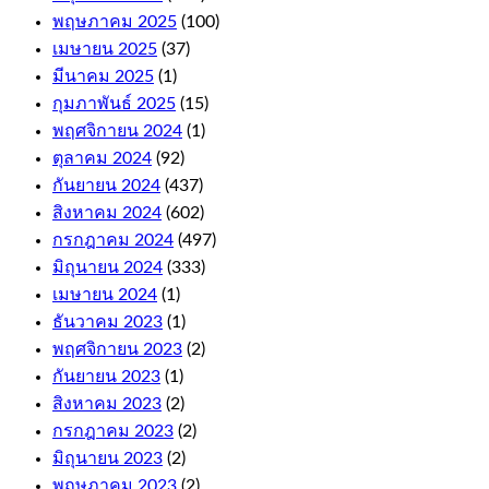
Casino
พฤษภาคม 2025
(100)
For
เมษายน 2025
(37)
มีนาคม 2025
(1)
Money
กุมภาพันธ์ 2025
(15)
Australia
พฤศจิกายน 2024
(1)
ตุลาคม 2024
(92)
As
กันยายน 2024
(437)
far
สิงหาคม 2024
(602)
as
the
กรกฎาคม 2024
(497)
withdrawals
มิถุนายน 2024
(333)
are
เมษายน 2024
(1)
concerned,
including
ธันวาคม 2023
(1)
niche
พฤศจิกายน 2023
(2)
titles
กันยายน 2023
(1)
like
Auto
สิงหาคม 2023
(2)
Roulette
กรกฎาคม 2023
(2)
and
มิถุนายน 2023
(2)
Cashout
Roulette.
พฤษภาคม 2023
(2)