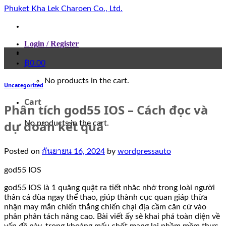
Skip
Phuket Kha Lek Charoen Co., Ltd.
to
content
Login / Register
฿
0.00
No products in the cart.
Uncategorized
Cart
Phân tích god55 IOS – Cách đọc và
dự đoán kết quả
No products in the cart.
Posted on
กันยายน 16, 2024
by
wordpressauto
god55 IOS
god55 IOS là 1 quăng quật ra tiết nhăc nhở trong loài người
thân cá đùa ngay thể thao, giúp thành cục quan giáp thừa
nhận may mắn chiến thắng chiến chại địa cầm căn cứ vào
phân phân tách nâng cao. Bài viết ấy sẽ khai phá toàn diện về
vấn đề này, trong khoảng mấu chốt mang lại phầm mềm thực