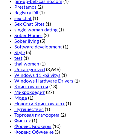
done
pin-up-bet-casino.com
(1)
by
Prestamos
(2)
placing
Registry Dll
(1)
a
sex chat
(1)
chip
Sex Chat Sites
(1)
in
single woman dating
(1)
between
Sober Homes
(2)
the
Sober living
(5)
2
Software development
(1)
rows
Style
(5)
on
test
(1)
the
thai women
(1)
outside
Uncategorized
(3,646)
line,
Windows 11 -päivitys
(1)
it
Windows Hardware Drivers
(1)
only
Криптовалюты
(13)
adds
Микрокредит
(27)
more
Мода
(1)
symbols
Новости Криптовалют
(1)
on
Путешествия
(1)
the
Торговая платформа
(2)
reels
Финтех
(1)
for
Форекс Брокеры
(10)
more
Форекс Обучение
(3)