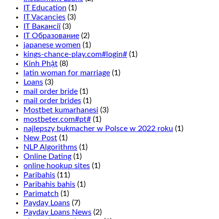
read
IT Education
(1)
our
IT Vacancies
(3)
guide
IT Вакансії
(3)
to
IT Образование
(2)
casino
japanese women
(1)
bonuses.
kings-chance-play.com#login#
(1)
This
Kinh Phật
(8)
is
latin woman for marriage
(1)
wagering
Loans
(3)
that
mail order bride
(1)
1
mail order brides
(1)
of
Mostbet kumarhanesi
(3)
6
mostbeter.com#pt#
(1)
numbers
najlepszy bukmacher w Polsce w 2022 roku
(1)
in
New Post
(1)
two
NLP Algorithms
(1)
adjacent
Online Dating
(1)
rows
online hookup sites
(1)
will
Paribahis
(11)
turn
Paribahis bahis
(1)
up
Parimatch
(1)
and
Payday Loans
(7)
is
Payday Loans News
(2)