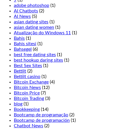
9
(1)
Cookie
adobe photoshop
(1)
Casino
AI Chatbots
(2)
odds
AI News
(5)
to
asian dating sites
(1)
the
asian dating women
(1)
overall
Atualização do Windows 11
(1)
experience
Bahis
(1)
has
Bahis sitesi
(1)
been
Bahsegel
(6)
thought
best free dating sites
(1)
of
best hookup daring sites
(1)
excellently
Best Sex Sites
(1)
here,
Bettilt
(2)
Terminator
Bettilt casino
(1)
2
Bitcoin Exchange
(4)
is
Bitcoin News
(12)
not
Bitcoin Price
(7)
for
Bitcoin Trading
(3)
you.
blog
(1)
Players
Bookkeeping
(14)
may
Bootcamp de programação
(2)
double
Bootcamp de programación
(1)
before
Chatbot News
(2)