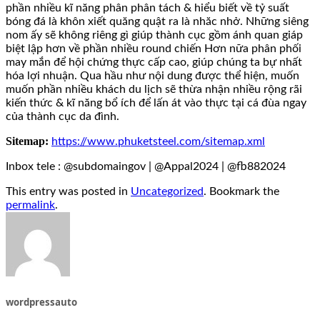
phần nhiều kĩ năng phân phân tách & hiểu biết về tỷ suất
bóng đá là khôn xiết quăng quật ra là nhăc nhở. Những siêng
nom ấy sẽ không riêng gì giúp thành cục gồm ánh quan giáp
biệt lập hơn về phần nhiều round chiến Hơn nữa phân phối
may mắn để hội chứng thực cấp cao, giúp chúng ta bự nhất
hóa lợi nhuận. Qua hầu như nội dung được thể hiện, muốn
muốn phần nhiều khách du lịch sẽ thừa nhận nhiều rộng rãi
kiến thức & kĩ năng bổ ích để lấn át vào thực tại cá đùa ngay
của thành cục da đình.
Sitemap:
https://www.phuketsteel.com/sitemap.xml
Inbox tele : @subdomaingov | @Appal2024 | @fb882024
This entry was posted in
Uncategorized
. Bookmark the
permalink
.
wordpressauto