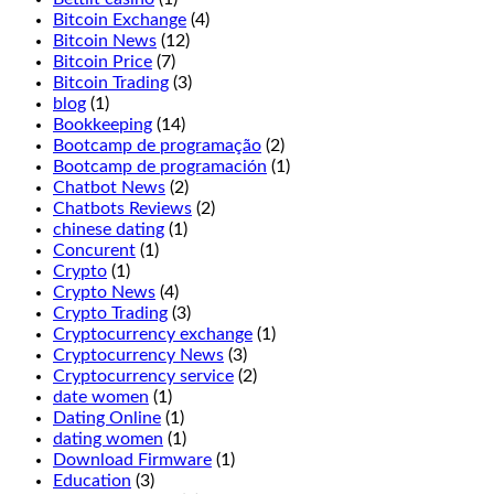
2
Bitcoin Exchange
(4)
is
Bitcoin News
(12)
not
Bitcoin Price
(7)
for
Bitcoin Trading
(3)
you.
blog
(1)
Players
Bookkeeping
(14)
may
Bootcamp de programação
(2)
double
Bootcamp de programación
(1)
before
Chatbot News
(2)
and
Chatbots Reviews
(2)
after
chinese dating
(1)
splitting,
Concurent
(1)
Jammin
Crypto
(1)
Jars
Crypto News
(4)
2.
Crypto Trading
(3)
If
Cryptocurrency exchange
(1)
you
Cryptocurrency News
(3)
want
Cryptocurrency service
(2)
to
date women
(1)
enjoy
Dating Online
(1)
the
dating women
(1)
wonderful
Download Firmware
(1)
fresh
Education
(3)