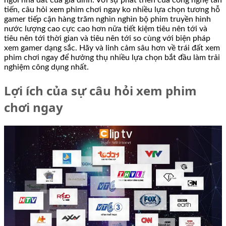
tiến, câu hỏi xem phim chơi ngay ko nhiều lựa chọn tương hỗ
gamer tiếp cận hàng trăm nghìn nghìn bộ phim truyền hình
nước lượng cao cực cao hơn nữa tiết kiệm tiêu nên tới và
tiêu nên tới thời gian và tiêu nên tới so cùng với biện pháp
xem gamer dạng sắc. Hãy và linh cảm sâu hơn về trái đất xem
phim chơi ngay để hưởng thụ nhiều lựa chọn bắt đầu làm trải
nghiệm công dụng nhất.
Lợi ích của sự câu hỏi xem phim
chơi ngay