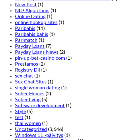
in
New Post
(1)
two
NLP Algorithms
(1)
adjacent
Online Dating
(1)
rows
online hookup sites
(1)
will
Paribahis
(11)
turn
Paribahis bahis
(1)
up
Parimatch
(1)
and
Payday Loans
(7)
is
Payday Loans News
(2)
done
pin-up-bet-casino.com
(1)
by
Prestamos
(2)
placing
Registry Dll
(1)
a
sex chat
(1)
chip
Sex Chat Sites
(1)
in
single woman dating
(1)
between
Sober Homes
(2)
the
Sober living
(5)
2
Software development
(1)
rows
Style
(5)
on
test
(1)
the
thai women
(1)
outside
Uncategorized
(3,646)
line,
Windows 11 -päivitys
(1)
it