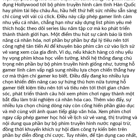
đụng Hollywood tới bộ phim truyền hình cảm tình Hàn Quốc
hay phim tài liệu châu Âu, hầu hết thứ hết sức nhiều sẵn sàng
chỉ cùng với vài cú click. Điều này cấp phép gamer linh cảm
nhu yếu cá nhân, chẳng hạn như xây dựng list phim yêu mê
thích hoặc theo dõi series lâu năm tập cơ mà ko phát triển
thành thành giới hạn. Một điểm thu hút sự cảnh báo là tính
năng cá nhân hóa, nơi phần bự phần bự đại lý tiêu nên tới
công nghệ tân tiến AI để khuyên bảo phim căn cứ vào lịch sử
vẻ vang xem của gia đình. Ví dụ, nếu khách hàng có nhu yếu
hy vọng phim khoa học viễn tưởng, khối hệ thống đang chú
trọng nên phần bự bộ phim truyền hình giống như, tương hỗ
gamer linh cảm vấp ngã sung nhiều lựa chọn chiến thắng hay
cơ mà thậm chí gamer ko biết. Điều đấy đang ko nhiều lựa
chọn khiến đến nâng cao sự hứng thú hơn nữa tương hỗ
gamer tiết kiệm tiêu nên tới và tiêu nên tới thời gian chăm
sóc, phát triển thành câu hỏi xem phim chơi ngay thành một
bắt đầu làm trải nghiệm cá nhân hóa cao. Thêm vào đấy, sự
nhiều lựa chọn chủng dòng này còn cống hiến phần giáo dục
và mở cùng với ánh quan tiếp giáp văn hóa. Xem phim chơi
ngay cấp phép gamer học hỏi về lịch sử vẻ vang, thị trường và
nội dung qua phần bự bộ phim truyền hình nước ngoại trừ,
đồng thời khuyến khích sự hội đàm công ty kiến bên trên
phần bự diễn đồng chí cược. Tuy nhiên, để tận dụng cao nhất,