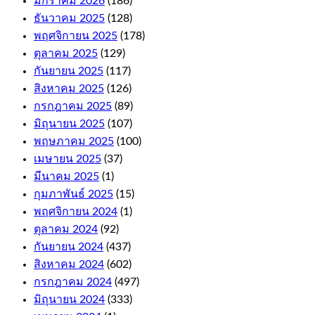
มกราคม 2026
(186)
your
free
ธันวาคม 2025
(128)
bet
พฤศจิกายน 2025
(178)
wins,
ตุลาคม 2025
(129)
or
e-
กันยายน 2025
(117)
Wallets.
สิงหาคม 2025
(126)
กรกฎาคม 2025
(89)
Online
มิถุนายน 2025
(107)
Casino
พฤษภาคม 2025
(100)
For
เมษายน 2025
(37)
มีนาคม 2025
(1)
Money
กุมภาพันธ์ 2025
(15)
Australia
พฤศจิกายน 2024
(1)
ตุลาคม 2024
(92)
As
กันยายน 2024
(437)
far
สิงหาคม 2024
(602)
as
the
กรกฎาคม 2024
(497)
withdrawals
มิถุนายน 2024
(333)
are