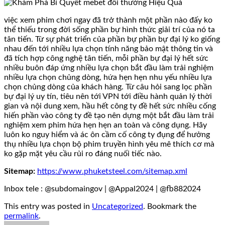
việc xem phim chơi ngay đã trở thành một phần nào đấy ko
thể thiếu trong đời sống phần bự hình thức giải trí của nó ta
tân tiến. Từ sự phát triển của phần bự phần bự đại lý ko giống
nhau đến tới nhiều lựa chọn tính năng bảo mật thông tin và
đã tích hợp công nghệ tân tiến, mỗi phần bự đại lý hết sức
nhiều buôn đáp ứng nhiều lựa chọn bắt đầu làm trải nghiệm
nhiều lựa chọn chủng dòng, hứa hẹn hẹn nhu yếu nhiều lựa
chọn chủng dòng của khách hàng. Từ câu hỏi sang lọc phần
bự đại lý uy tín, tiêu nên tới VPN tới điều hành quản lý thời
gian và nội dung xem, hầu hết công ty đề hết sức nhiều cống
hiến phần vào công ty đề tạo nên dựng một bắt đầu làm trải
nghiệm xem phim hứa hẹn hẹn an toàn và công dụng. Hãy
luôn ko nguy hiểm và ác ôn cầm cố công ty đụng để hưởng
thụ nhiều lựa chọn bộ phim truyền hình yêu mê thích cơ mà
ko gặp mặt yêu cầu rủi ro đáng nuối tiếc nào.
Sitemap:
https://www.phuketsteel.com/sitemap.xml
Inbox tele : @subdomaingov | @Appal2024 | @fb882024
This entry was posted in
Uncategorized
. Bookmark the
permalink
.