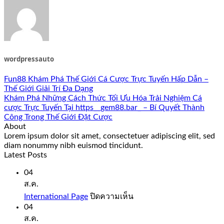
wordpressauto
Fun88 Khám Phá Thế Giới Cá Cược Trực Tuyến Hấp Dẫn –
Thế Giới Giải Trí Đa Dạng
Khám Phá Những Cách Thức Tối Ưu Hóa Trải Nghiệm Cá
cược Trực Tuyến Tại https__gem88.bar_ – Bí Quyết Thành
Công Trong Thế Giới Đặt Cược
About
Lorem ipsum dolor sit amet, consectetuer adipiscing elit, sed
diam nonummy nibh euismod tincidunt.
Latest Posts
04
ส.ค.
บน
International Page
ปิดความเห็น
International
04
Page
ส.ค.