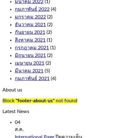
มีนาคม 2022
(1)
terms
กุมภาพันธ์ 2022
(4)
and
conditions.
มกราคม 2022
(2)
Wild
ธันวาคม 2021
(2)
symbol
กันยายน 2021
(2)
replaces
any
สิงหาคม 2021
(1)
symbol
กรกฎาคม 2021
(1)
on
มิถุนายน 2021
(2)
the
เมษายน 2021
(2)
reels
to
มีนาคม 2021
(5)
complete
กุมภาพันธ์ 2021
(4)
a
win,
About us
just
like
Block
"footer-about-us"
not found
you
would
Latest News
expect
from
04
a
ส.ค.
quality
บน
International Page
ปิดความเห็น