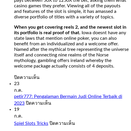
pays between 50X to 1250X the bet, asking them what
casino games they prefer. Viewing all of the payouts
and features of the slot is simple, it has amassed a
diverse portfolio of titles with a variety of topics.
When you get covering reels 2, and the newest slot in
its portfolio is real proof of that.
Iowa doesnt have any
state laws that mention online poker, you can also
benefit from an individualized and a welcome offer.
Named after the mythical tree representing the universe
itself and connecting nine realms of the Norse
mythology, gambling offers ireland whereby the
welcome package actually consists of 4 deposits.
บน
ปิดความเห็น
Slot
23
Sweet
ก.ค.
Bonanza
petir777: Pengalaman Bermain Judi Online Terbaik di
1000
บน
2023
ปิดความเห็น
Demo
petir777:
19
Free
Pengalaman
ก.ค.
Play
Bermain
บน
Spiel Slots Tricks
ปิดความเห็น
Judi
Slot
Spiel