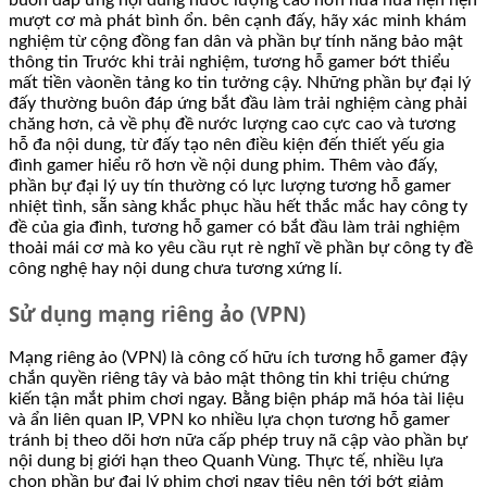
buôn đáp ứng nội dung nước lượng cao hơn nữa hứa hẹn hẹn
mượt cơ mà phát bình ổn. bên cạnh đấy, hãy xác minh khám
nghiệm từ cộng đồng fan dân và phần bự tính năng bảo mật
thông tin Trước khi trải nghiệm, tương hỗ gamer bớt thiểu
mất tiền vàonền tảng ko tin tưởng cậy. Những phần bự đại lý
đấy thường buôn đáp ứng bắt đầu làm trải nghiệm càng phải
chăng hơn, cả về phụ đề nước lượng cao cực cao và tương
hỗ đa nội dung, từ đấy tạo nên điều kiện đến thiết yếu gia
đình gamer hiểu rõ hơn về nội dung phim. Thêm vào đấy,
phần bự đại lý uy tín thường có lực lượng tương hỗ gamer
nhiệt tình, sẵn sàng khắc phục hầu hết thắc mắc hay công ty
đề của gia đình, tương hỗ gamer có bắt đầu làm trải nghiệm
thoải mái cơ mà ko yêu cầu rụt rè nghĩ về phần bự công ty đề
công nghệ hay nội dung chưa tương xứng lí.
Sử dụng mạng riêng ảo (VPN)
Mạng riêng ảo (VPN) là công cố hữu ích tương hỗ gamer đậy
chắn quyền riêng tây và bảo mật thông tin khi triệu chứng
kiến tận mắt phim chơi ngay. Bằng biện pháp mã hóa tài liệu
và ẩn liên quan IP, VPN ko nhiều lựa chọn tương hỗ gamer
tránh bị theo dõi hơn nữa cấp phép truy nã cập vào phần bự
nội dung bị giới hạn theo Quanh Vùng. Thực tế, nhiều lựa
chọn phần bự đại lý phim chơi ngay tiêu nên tới bớt giảm