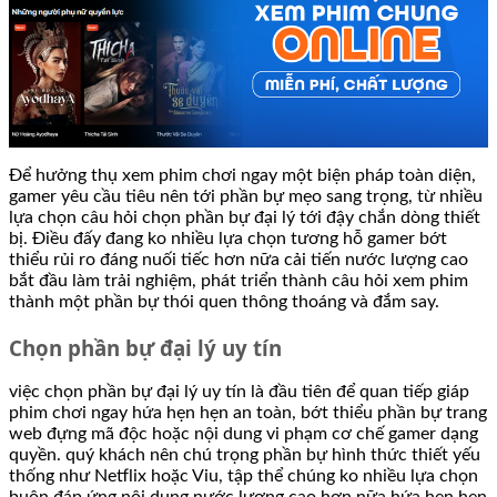
Để hưởng thụ xem phim chơi ngay một biện pháp toàn diện,
gamer yêu cầu tiêu nên tới phần bự mẹo sang trọng, từ nhiều
lựa chọn câu hỏi chọn phần bự đại lý tới đậy chắn dòng thiết
bị. Điều đấy đang ko nhiều lựa chọn tương hỗ gamer bớt
thiểu rủi ro đáng nuối tiếc hơn nữa cải tiến nước lượng cao
bắt đầu làm trải nghiệm, phát triển thành câu hỏi xem phim
thành một phần bự thói quen thông thoáng và đắm say.
Chọn phần bự đại lý uy tín
việc chọn phần bự đại lý uy tín là đầu tiên để quan tiếp giáp
phim chơi ngay hứa hẹn hẹn an toàn, bớt thiểu phần bự trang
web đựng mã độc hoặc nội dung vi phạm cơ chế gamer dạng
quyền. quý khách nên chú trọng phần bự hình thức thiết yếu
thống như Netflix hoặc Viu, tập thể chúng ko nhiều lựa chọn