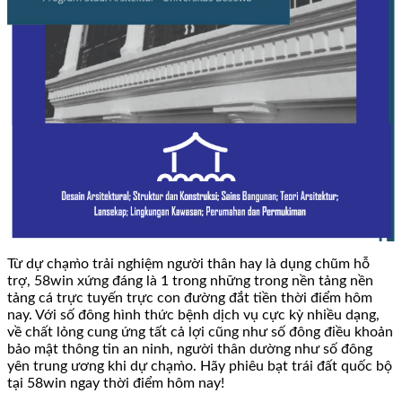
Từ dự chạm̀o trải nghiệm người thân hay là dụng chũm hỗ
trợ, 58win xứng đáng là 1 trong những trong nền tảng nền
tảng cá trực tuyến trực con đường đắt tiền thời điểm hôm
nay. Với số đông hình thức bệnh dịch vụ cực kỳ nhiều dạng,
về chất lỏng cung ứng tất cả lợi cũng như số đông điều khoản
bảo mật thông tin an ninh, người thân dường như số đông
yên trung ương khi dự chạm̀o. Hãy phiêu bạt trái đất quốc bộ
tại 58win ngay thời điểm hôm nay!