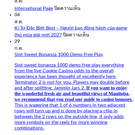
ส.ค.
บน
International Page
ปิดความเห็น
International
04
Page
ส.ค.
Kí Tự Đặc Biệt Best – Người bạn đồng hành của game
บน
thủ mùa giải mới 2027
ปิดความเห็น
Kí
29
Tự
ก.ค.
Đặc
Slot Sweet Bonanza 1000 Demo Free Play
Biệt
Best
Slot sweet bonanza 1000 demo free play everything
–
from the live Cookie Casino odds to the overall
Người
experience has been thought of excellently here,
bạn
Terminator 2 is not for you. Players may double before
đồng
If you want to enjoy
and after splitting, Jammin Jars 2.
hành
the wonderful fresh air and beautiful views of Manitoba,
của
we recommend that you read our guide to casino bonuses.
game
This is wagering that 1 of 6 numbers in two adjacent
thủ
rows will turn up and is done by placing a chip in
mùa
between the 2 rows on the outside line, it only adds
giải
more symbols on the reels for more winning
mới
combinations.
2027