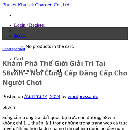
Skip
Phuket Kha Lek Charoen Co., Ltd.
to
content
Login / Register
฿
0.00
No products in the cart.
Uncategorized
Cart
Khám Phá Thế Giới Giải Trí Tại
58win – Nơi Cung Cấp Đẳng Cấp Cho
No products in the cart.
Người Chơi
Posted on
กันยายน 14, 2024
by
wordpressauto
58win
Sống cồn trong trái đất quốc bộ trực con đường, 58win
không chỉ 1-1 thuần là 1 trong những trong trang web cá trực
tuyến, Nhiều hơn là dự chạm̀o trải nghiệm quốc bộ đầy núm