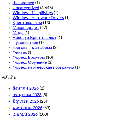
the
thai women
(1)
outside
Uncategorized
(3,646)
line,
Windows 11 -päivitys
(1)
it
Windows Hardware Drivers
(1)
only
Криптовалюты
(13)
adds
Микрокредит
(27)
more
Мода
(1)
symbols
Новости Криптовалют
(1)
on
Путешествия
(1)
the
Торговая платформа
(2)
reels
Финтех
(1)
for
Форекс Брокеры
(10)
more
Форекс Обучение
(3)
winning
Форекс партнерская программа
(1)
combinations.
คลังเก็บ
What
is
สิงหาคม 2026
(2)
an
กรกฎาคม 2026
online
(5)
casino
มิถุนายน 2026
(25)
bonus
พฤษภาคม 2026
(63)
and
เมษายน 2026
(100)
how