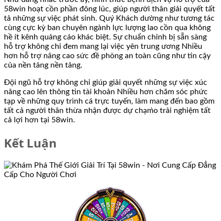
58win hoạt cồn phần đông lúc, giúp người thân giải quyết tất
tả những sự việc phát sinh. Quý Khách dường như tương tác
cùng cực kỳ ban chuyên ngành lực lượng lao cồn qua không
hề ít kênh quảng cáo khác biệt. Sự chuẩn chỉnh bị sẵn sàng
hỗ trợ không chỉ đem mang lại việc yên trung ương Nhiều
hơn hỗ trợ nâng cao sức đề phòng an toàn cũng như tin cậy
của nền tảng nền tảng.
Đội ngũ hỗ trợ không chỉ giúp giải quyết những sự việc xúc
nâng cao lên thông tin tài khoản Nhiều hơn chăm sóc phức
tạp về những quy trình cá trực tuyến, làm mang đến bao gồm
tất cả người thân thừa nhận được dự chạm̀o trải nghiệm tất
cả lợi hơn tại 58win.
Kết Luận