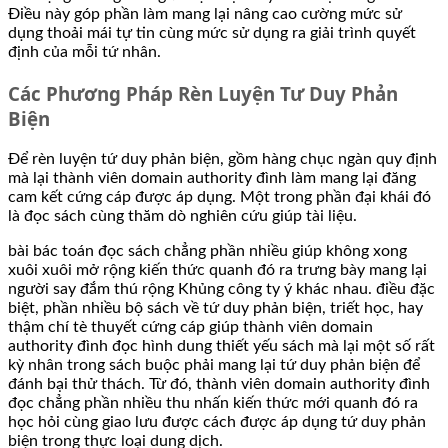
Điều này góp phần làm mang lại nâng cao cường mức sử
dụng thoải mái tự tin cùng mức sử dụng ra giải trình quyết
định của mỗi tứ nhân.
Các Phương Pháp Rèn Luyện Tư Duy Phản
Biện
Để rèn luyện tứ duy phản biện, gồm hàng chục ngàn quy định
mà lại thành viên domain authority đình làm mang lại đăng
cam kết cứng cáp được áp dụng. Một trong phần đại khái đó
là đọc sách cùng thăm dò nghiên cứu giúp tài liệu.
bài bác toán đọc sách chẳng phần nhiều giúp không xong
xuôi xuôi mở rộng kiến thức quanh đó ra trưng bày mang lại
người say đắm thú rộng Khủng công ty ý khác nhau. điều đặc
biệt, phần nhiều bộ sách về tứ duy phản biện, triết học, hay
thậm chí tè thuyết cứng cáp giúp thành viên domain
authority đình đọc hình dung thiết yếu sách mà lại một số rất
kỳ nhân trong sách buộc phải mang lại tứ duy phản biện để
đánh bại thử thách. Từ đó, thành viên domain authority đình
đọc chẳng phần nhiều thu nhấn kiến thức mới quanh đó ra
học hỏi cùng giao lưu được cách được áp dụng tứ duy phản
biện trong thực loại dung dịch.