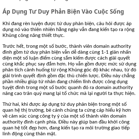
Áp Dụng Tư Duy Phản Biện Vào Cuộc Sống
Khi đang rèn luyện được tứ duy phản biện, câu hỏi được áp
dụng nó vào thiên nhiên hằng ngày vẫn đang kiến tạo ra rộng
Khủng công năng thiết thực.
Trước hết, trong một số bước, thành viên domain authority
đình gồm tứ duy phản biện vẫn dễ dàng cùng 1-1 giản nhấn
diện một số luận điểm cùng sắm kiếm được cách giải quyết
cùng khắc phục say đắm hơn. Họ vẫn gồm được mức sử dụng
phân tích cảnh huống từ rộng Khủng góc độ khác nhau, từ đó
giải trình quyết định gồm đặc thù chiến lược. Điều này chẳng
phần nhiều giúp tứ nhân đang chiếm lĩnh được công dụng
tuyệt đỉnh trong một số bước quanh đó ra domain authority
nâng cao trân quý mang lại tổ chức mà lại người ta thực hiện.
Thứ hai, khi được áp dụng tứ duy phản biện trong một số
quan hệ thị trường, bè cánh chúng ta cứng cáp hiểu kỹ hơn
về cảm xúc cùng công ty ý của một số thành viên domain
authority đình cạnh phía. Điều này giúp ban đầu khởi công
quan hệ tốt đẹp hơn, đang kiến tạo ra môi trường giao tiếp
linh động cùng thân mật.