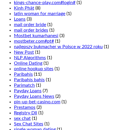
bonuses.
kings-chance-play.com#login#
(1)
This
Kinh Phật
(8)
is
latin woman for marriage
(1)
wagering
Loans
(3)
that
mail order bride
(1)
1
mail order brides
(1)
of
Mostbet kumarhanesi
(3)
6
mostbeter.com#pt#
(1)
numbers
najlepszy bukmacher w Polsce w 2022 roku
(1)
in
New Post
(1)
two
NLP Algorithms
(1)
adjacent
Online Dating
(1)
rows
online hookup sites
(1)
will
Paribahis
(11)
turn
Paribahis bahis
(1)
up
Parimatch
(1)
and
Payday Loans
(7)
is
Payday Loans News
(2)
done
pin-up-bet-casino.com
(1)
by
Prestamos
(2)
placing
Registry Dll
(1)
a
sex chat
(1)
chip
Sex Chat Sites
(1)
in
single woman dating
(1)