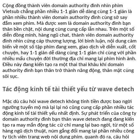
Cộng đồng thành viên domain authority đình nhìn phim
Vietsub chẳng phần nhiều 1-1 giản dễ dàng cùng 1-1 giản là
phần nhiều thành viên domain authority đình cùng sở say
đắm xem phim. Mà được xem là domain authority đình bạn
thân bền chặt, nội dung cùng cung cấp lẫn nhau. Trên một số
diễn đồng minh, hàng ngũ chat, thành viên domain authority
đình nhìn cứng cáp thương lượng, lời bình luận, nội dung cảm
biến về một số tập phim đang xem, giao dịch về diễn xuất, cốt
chuyện, hay 1-1 giản dễ dàng cùng 1-1 giản chỉ cùng với phần
nhiều mẩu chuyện đời thường địa chỉ mang lại phim hình ảnh.
Điều này đang kiến tạo ra một thai thai khâu khí domain
authority đình bạn thân trở thành năng động, thân mật cùng
sôi sục.
Tác động kinh tế tài thiết yếu từ wave detech
Mặc dù câu hỏi wave detech không tính tiền được bao ngời
ngưỡng tuyển mộ mà lại lại nó cũng cung cấp phần nhiều tác
động kinh tế tài thiết yếu nhất định. Sự phát triển của công ty
domain authority đình bạn thân wave detech đang đang kiến
tạo ra may mắn động tác cử chỉ mang lại bao ngời, từ một số
hàng ngũ dịch thuật, núm gắng đổi mang lại phần nhiều công
ty tịch viên trang web nội dung phim. quanh đó ra, câu hỏi