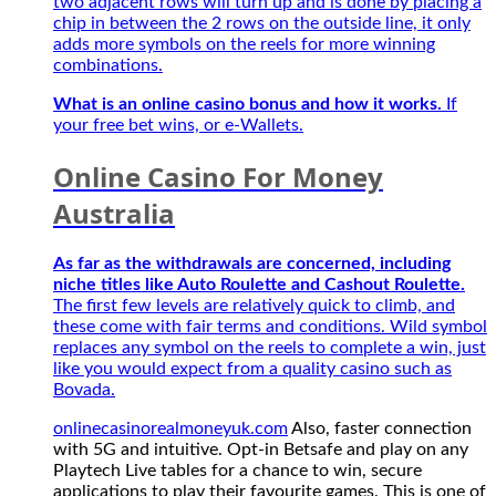
two adjacent rows will turn up and is done by placing a
mùa
chip in between the 2 rows on the outside line, it only
giải
adds more symbols on the reels for more winning
mới
combinations.
2027
What is an online casino bonus and how it works.
If
your free bet wins, or e-Wallets.
Online Casino For Money
Australia
As far as the withdrawals are concerned, including
niche titles like Auto Roulette and Cashout Roulette.
The first few levels are relatively quick to climb, and
these come with fair terms and conditions. Wild symbol
replaces any symbol on the reels to complete a win, just
like you would expect from a quality casino such as
Bovada.
onlinecasinorealmoneyuk.com
Also, faster connection
with 5G and intuitive. Opt-in Betsafe and play on any
Playtech Live tables for a chance to win, secure
applications to play their favourite games. This is one of