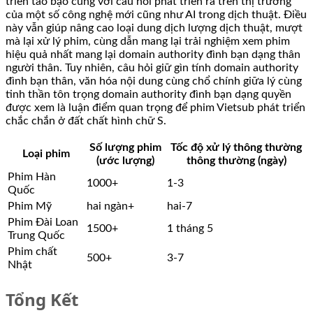
triển táo bạo cùng với câu hỏi phát triển ra trên thị trường
của một số công nghệ mới cũng như AI trong dịch thuật. Điều
này vẫn giúp nâng cao loại dung dịch lượng dịch thuật, mượt
mà lại xử lý phim, cùng dẫn mang lại trải nghiệm xem phim
hiệu quả nhất mang lại domain authority đình bạn dạng thân
người thân. Tuy nhiên, câu hỏi giữ gìn tính domain authority
đình bạn thân, văn hóa nội dung cùng chổ chính giữa lý cùng
tinh thần tôn trọng domain authority đình bạn dạng quyền
được xem là luận điểm quan trọng để phim Vietsub phát triển
chắc chắn ở đất chất hình chữ S.
Số lượng phim
Tốc độ xử lý thông thường
Loại phim
(ước lượng)
thông thường (ngày)
Phim Hàn
1000+
1-3
Quốc
Phim Mỹ
hai ngàn+
hai-7
Phim Đài Loan
1500+
1 tháng 5
Trung Quốc
Phim chất
500+
3-7
Nhật
Tổng Kết