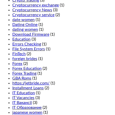
Crypto Trading
(3)
If
Cryptocurrency exchange
(1)
you
Cryptocurrency News
(3)
want
Cryptocurrency service
(2)
to
date women
(1)
enjoy
Dating Online
(1)
the
dating women
(1)
wonderful
Download Firmware
(1)
fresh
Education
(3)
air
Errors Checking
(1)
and
File System Errors
(1)
beautiful
FinTech
(2)
views
foreign brides
(1)
of
Forex
(2)
Manitoba,
Forex Education
(2)
we
Forex Trading
(1)
recommend
GBA Roms
(1)
that
https://jetbride.com/
(1)
you
Installment Loans
(2)
read
IT Education
(1)
our
IT Vacancies
(3)
guide
IT Вакансії
(3)
to
IT Образование
(2)
casino
japanese women
(1)