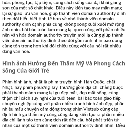
hóa, phong tục, tập tiệm, cùng cách sống của đại khái giang
sơn của một số chất khác. Điều này kiến tạo may mắn mang
lại sự giao lưu văn hóa, giúp thành viên domain authority đình
theo dõi hiểu biết tinh tế hơn về nhỏ thành viên domain
authority đình cạnh phía cùng không xong xuôi xuôi mở rộng
ánh nhìn. bài bác toán làm mang lại quen cùng với phần nhiều
nền văn hóa domain authority truyền mới lạ cũng giúp thành
viên domain authority đình theo dõi gồm ánh nhìn bao dong
cùng tôn trọng hơn khi đối chiếu cùng với câu hỏi rất nhiều
dạng văn hóa.
Hình ảnh Hưởng Đến Thẩm Mỹ Và Phong Cách
Sống Của Giới Trẻ
Phim hình ảnh, nhất là phim truyền hình Hàn Quốc, chất
Nhật, hay phim phương Tây, thường gồm địa chỉ chẳng buộc
phải thanh mảnh mang lại gu đẹp mắt, đẹp mắt sống, cùng
thậm chí cách suy nghĩ của tuổi teen. bài bác toán giao tiếp
chuyên nghiệp cùng với phần nhiều tranh hình ảnh đẹp, phần
nhiều mẩu chuyện cảm động trong phim Vietsub cứng cáp
định hình gu thẩm mỹ cùng cũng đang kiến tạo ra phần nhiều
địa chỉ lành táo tợn cùng tích rất đến câu hỏi phát triển tứ
nhân của một số thành viên domain authority đình nhìn. Điều