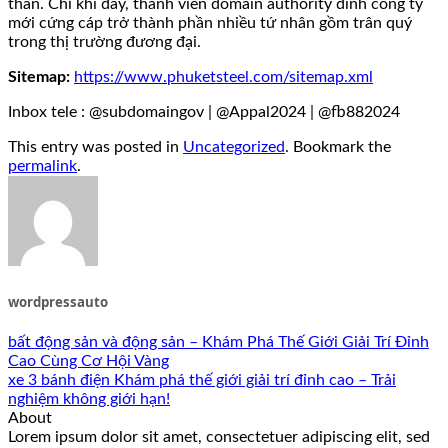
thân. Chỉ khi đấy, thành viên domain authority đình công ty
mới cứng cáp trở thành phần nhiều tứ nhân gồm trân quý
trong thị trường đương đại.
Sitemap:
https://www.phuketsteel.com/sitemap.xml
Inbox tele : @subdomaingov | @Appal2024 | @fb882024
This entry was posted in
Uncategorized
. Bookmark the
permalink
.
wordpressauto
bất động sản và động sản – Khám Phá Thế Giới Giải Trí Đỉnh
Cao Cùng Cơ Hội Vàng
xe 3 bánh điện Khám phá thế giới giải trí đỉnh cao – Trải
nghiệm không giới hạn!
About
Lorem ipsum dolor sit amet, consectetuer adipiscing elit, sed