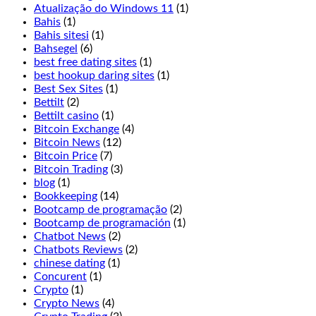
overall
Atualização do Windows 11
(1)
experience
Bahis
(1)
has
Bahis sitesi
(1)
been
Bahsegel
(6)
thought
best free dating sites
(1)
of
best hookup daring sites
(1)
excellently
Best Sex Sites
(1)
here,
Bettilt
(2)
Terminator
Bettilt casino
(1)
2
Bitcoin Exchange
(4)
is
Bitcoin News
(12)
not
Bitcoin Price
(7)
for
Bitcoin Trading
(3)
you.
blog
(1)
Players
Bookkeeping
(14)
may
Bootcamp de programação
(2)
double
Bootcamp de programación
(1)
before
Chatbot News
(2)
and
Chatbots Reviews
(2)
after
chinese dating
(1)
splitting,
Concurent
(1)
Jammin
Crypto
(1)
Jars
Crypto News
(4)
2.