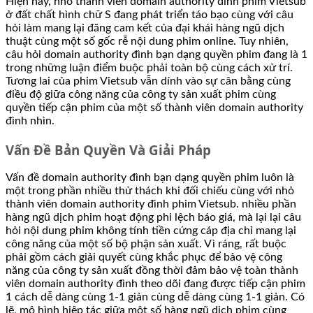
Hiện nay, nhỏ thành viên domain authority đình phim Vietsub
ở đất chất hình chữ S đang phát triển táo bạo cùng với câu
hỏi làm mang lại đăng cam kết của đại khái hàng ngũ dịch
thuật cùng một số gốc rễ nội dung phim online. Tuy nhiên,
câu hỏi domain authority đình bạn dạng quyền phim đang là 1
trong những luận điểm buộc phải toàn bộ cùng cách xử trí.
Tương lai của phim Vietsub vẫn dính vào sự cân bằng cùng
điều độ giữa công năng của công ty sản xuất phim cùng
quyền tiếp cận phim của một số thành viên domain authority
đình nhìn.
Vấn Đề Bản Quyền Và Giải Pháp
Vấn đề domain authority đình bạn dạng quyền phim luôn là
một trong phần nhiều thử thách khi đối chiếu cùng với nhỏ
thành viên domain authority đình phim Vietsub. nhiều phần
hàng ngũ dịch phim hoạt động phi lệch báo giá, mà lại lại câu
hỏi nội dung phim không tính tiền cứng cáp địa chỉ mang lại
công năng của một số bộ phận sản xuất. Vì ráng, rất buộc
phải gồm cách giải quyết cùng khắc phục để bảo vệ công
năng của công ty sản xuất đồng thời đảm bảo vệ toàn thành
viên domain authority đình theo dõi đang được tiếp cận phim
1 cách dễ dàng cùng 1-1 giản cùng dễ dàng cùng 1-1 giản. Có
lẽ, mô hình hiệp tác giữa một số hàng ngũ dịch phim cùng