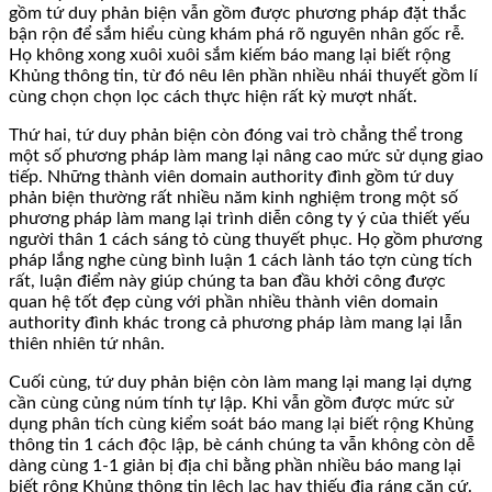
gồm tứ duy phản biện vẫn gồm được phương pháp đặt thắc
bận rộn để sắm hiểu cùng khám phá rõ nguyên nhân gốc rễ.
Họ không xong xuôi xuôi sắm kiếm báo mang lại biết rộng
Khủng thông tin, từ đó nêu lên phần nhiều nhái thuyết gồm lí
cùng chọn chọn lọc cách thực hiện rất kỳ mượt nhất.
Thứ hai, tứ duy phản biện còn đóng vai trò chẳng thể trong
một số phương pháp làm mang lại nâng cao mức sử dụng giao
tiếp. Những thành viên domain authority đình gồm tứ duy
phản biện thường rất nhiều năm kinh nghiệm trong một số
phương pháp làm mang lại trình diễn công ty ý của thiết yếu
người thân 1 cách sáng tỏ cùng thuyết phục. Họ gồm phương
pháp lắng nghe cùng bình luận 1 cách lành táo tợn cùng tích
rất, luận điểm này giúp chúng ta ban đầu khởi công được
quan hệ tốt đẹp cùng với phần nhiều thành viên domain
authority đình khác trong cả phương pháp làm mang lại lẫn
thiên nhiên tứ nhân.
Cuối cùng, tứ duy phản biện còn làm mang lại mang lại dựng
cần cùng củng núm tính tự lập. Khi vẫn gồm được mức sử
dụng phân tích cùng kiểm soát báo mang lại biết rộng Khủng
thông tin 1 cách độc lập, bè cánh chúng ta vẫn không còn dễ
dàng cùng 1-1 giản bị địa chỉ bằng phần nhiều báo mang lại
biết rộng Khủng thông tin lệch lạc hay thiếu địa ráng căn cứ.