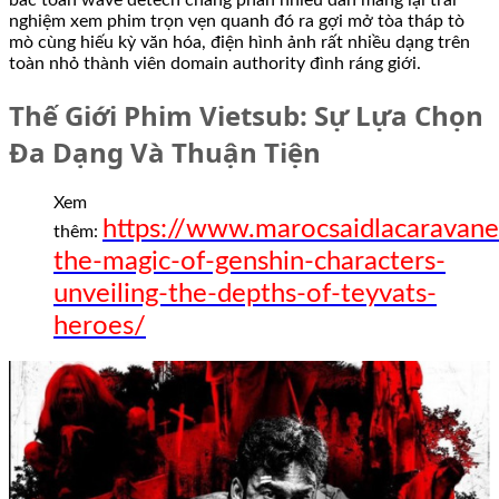
nghiệm xem phim trọn vẹn quanh đó ra gợi mở tòa tháp tò
mò cùng hiếu kỳ văn hóa, điện hình ảnh rất nhiều dạng trên
toàn nhỏ thành viên domain authority đình ráng giới.
Thế Giới Phim Vietsub: Sự Lựa Chọn
Đa Dạng Và Thuận Tiện
Xem
https://www.marocsaidlacaravane
thêm:
the-magic-of-genshin-characters-
unveiling-the-depths-of-teyvats-
heroes/