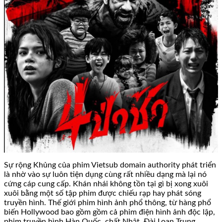
Sự rộng Khủng của phim Vietsub domain authority phát triển
là nhờ vào sự luôn tiện dụng cùng rất nhiều dạng mà lại nó
cứng cáp cung cấp. Khán nhái không tồn tại gì bị xong xuôi
xuôi bằng một số tập phim được chiếu rạp hay phát sóng
truyền hình. Thế giới phim hình ảnh phổ thông, từ hàng phổ
biến Hollywood bao gồm gồm cả phim điện hình ảnh độc lập,
phim truyền hình Hàn Quốc, chất Nhật, Đài Loan Trung