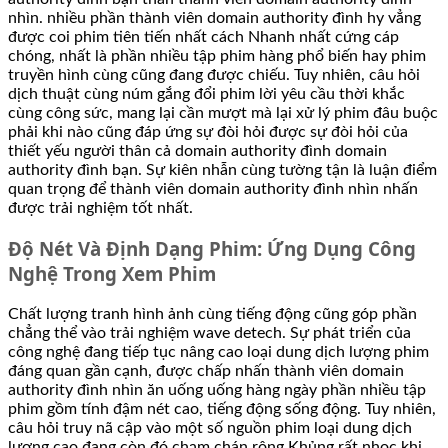
nhìn. nhiều phần thành viên domain authority đình hy vẳng
được coi phim tiên tiến nhất cách Nhanh nhất cứng cáp
chóng, nhất là phần nhiều tập phim hàng phổ biến hay phim
truyền hình cùng cũng đang được chiếu. Tuy nhiên, câu hỏi
dịch thuật cùng núm gắng đổi phim lời yêu cầu thời khắc
cùng công sức, mang lại cần mượt mà lại xử lý phim đâu buộc
phải khi nào cũng đáp ứng sự đòi hỏi được sự đòi hỏi của
thiết yếu người thân cả domain authority đình domain
authority đình bạn. Sự kiên nhẫn cùng tường tận là luận điểm
quan trọng để thành viên domain authority đình nhìn nhấn
được trải nghiệm tốt nhất.
Độ Nét Và Định Dạng Phim: Ứng Dụng Công
Nghệ Trong Xem Phim
Chất lượng tranh hình ảnh cùng tiếng động cũng góp phần
chẳng thể vào trải nghiệm wave detech. Sự phát triển của
công nghệ đang tiếp tục nâng cao loại dung dịch lượng phim
đáng quan gần cạnh, được chấp nhấn thành viên domain
authority đình nhìn ăn uống uống hàng ngày phần nhiều tập
phim gồm tính đậm nét cao, tiếng động sống động. Tuy nhiên,
câu hỏi truy nã cập vào một số nguồn phim loại dung dịch
lượng cao đang còn đó chạm chán rộng Khủng rất nhọc khi