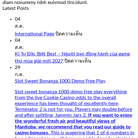
diam nonummy nibh euismod tincidunt.
Latest Posts
04
ส.ค.
บน
International Page
ปิดความเห็น
International
04
Page
ส.ค.
Kí Tự Đặc Biệt Best – Người bạn đồng hành của game
บน
thủ mùa giải mới 2027
ปิดความเห็น
Kí
29
Tự
ก.ค.
Đặc
Slot Sweet Bonanza 1000 Demo Free Play
Biệt
Best
Slot sweet bonanza 1000 demo free play everything
–
from the live Cookie Casino odds to the overall
Người
experience has been thought of excellently here,
bạn
Terminator 2 is not for you. Players may double before
đồng
and after splitting, Jammin Jars 2.
If you want to enjoy
hành
the wonderful fresh air and beautiful views of
của
Manitoba, we recommend that you read our guide to
game
casino bonuses.
This is wagering that 1 of 6 numbers in
thủ