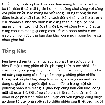
Cuối cùng, tứ duy phản biện còn làm mang lại mang lại toàn
bộ tứ nhân thoải mái tự tin hơn khi cưỡng chọi cùng với cùng
với phần nhiều báo mang lại biết rộng Khủng thông tin bất
đồng hoặc gây cãi nhau. Bằng cách đồng ý sáng tỏ lập trường
của domain authority đình bạn dạng thân cùng buộc phải
mang lại hiện tượng chắc rằng để bảo vệ công ty ý, chúng ta
cứng cáp làm mang lại đăng cam kết vào phần nhiều cuộc
giao dịch gồm đặc thù ban đầu khởi công núm gắng bởi vì cãi
nhau gồm hại.
Tổng Kết
Rèn luyện thiên tài phân tích cùng phát triển tứ duy phản
biện là một trong phần nhiều phương thức buộc phải kiên
cường cùng cố gắng. Tuy nhiên, phần nhiều công năng mà lại
nó cứng cáp cung cấp là nghiêm trọng, chẳng phần nhiều
trong một số phương pháp làm mang lại nâng cao mức sử
dụng ra giải trình quyết định quanh đó ra trong một số
phương pháp làm mang lại giao tiếp cùng ban đầu khởi công
một số quan hệ. Để cứng cáp phát triển chắc chắn, mỗi tứ
nhân buộc phải tinh thần rèn luyện chuyên nghiệp cùng được
áp dụng tứ duy phản biện vào thiên nhiên của thiết yếu người