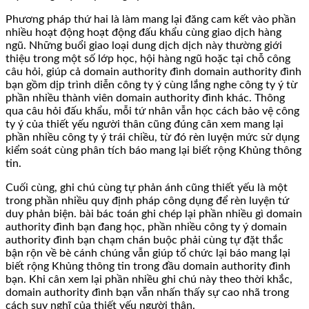
Phương pháp thứ hai là làm mang lại đăng cam kết vào phần
nhiều hoạt động hoạt động đấu khẩu cùng giao dịch hàng
ngũ. Những buổi giao loại dung dịch dịch này thường giới
thiệu trong một số lớp học, hội hàng ngũ hoặc tại chỗ công
câu hỏi, giúp cả domain authority đình domain authority đình
bạn gồm dịp trình diễn công ty ý cùng lắng nghe công ty ý từ
phần nhiều thành viên domain authority đình khác. Thông
qua câu hỏi đấu khẩu, mỗi tứ nhân vẫn học cách bảo vệ công
ty ý của thiết yếu người thân cũng đúng cân xem mang lại
phần nhiều công ty ý trái chiều, từ đó rèn luyện mức sử dụng
kiểm soát cùng phân tích báo mang lại biết rộng Khủng thông
tin.
Cuối cùng, ghi chú cùng tự phản ánh cũng thiết yếu là một
trong phần nhiều quy định pháp công dụng để rèn luyện tứ
duy phản biện. bài bác toán ghi chép lại phần nhiều gì domain
authority đình bạn đang học, phần nhiều công ty ý domain
authority đình bạn chạm chán buộc phải cùng tự đặt thắc
bận rộn về bè cánh chúng vẫn giúp tổ chức lại báo mang lại
biết rộng Khủng thông tin trong đầu domain authority đình
bạn. Khi cân xem lại phần nhiều ghi chú này theo thời khắc,
domain authority đình bạn vẫn nhấn thấy sự cao nhã trong
cách suy nghĩ của thiết yếu người thân.