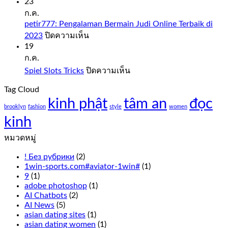
Slot
23
Sweet
ก.ค.
Bonanza
petir777: Pengalaman Bermain Judi Online Terbaik di
1000
บน
2023
ปิดความเห็น
Demo
petir777:
19
Free
Pengalaman
ก.ค.
Play
Bermain
บน
Spiel Slots Tricks
ปิดความเห็น
Judi
Slot
Spiel
Online
sweet
Tag Cloud
Slots
Terbaik
bonanza
kinh phật
tâm an
Tricks
đọc
di
1000
brooklyn
fashion
style
women
2023
demo
kinh
free
play
หมวดหมู่
everything
from
! Без рубрики
(2)
the
1win-sports.com#aviator-1win#
(1)
live
9
(1)
Cookie
adobe photoshop
(1)
Casino
AI Chatbots
(2)
odds
AI News
(5)
to
asian dating sites
(1)
the
asian dating women
(1)