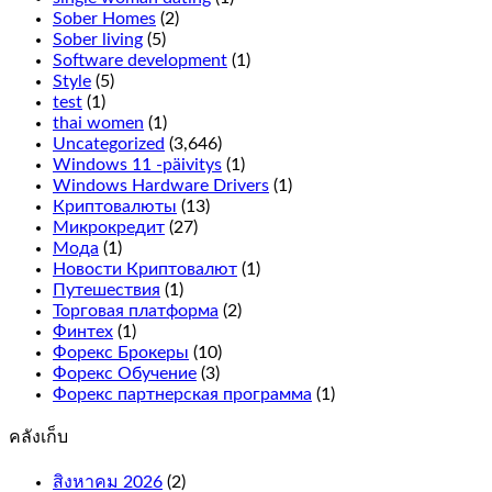
between
Sober Homes
(2)
the
Sober living
(5)
2
Software development
(1)
rows
Style
(5)
on
test
(1)
the
thai women
(1)
outside
Uncategorized
(3,646)
line,
Windows 11 -päivitys
(1)
it
Windows Hardware Drivers
(1)
only
Криптовалюты
(13)
adds
Микрокредит
(27)
more
Мода
(1)
symbols
Новости Криптовалют
(1)
on
Путешествия
(1)
the
Торговая платформа
(2)
reels
Финтех
(1)
for
Форекс Брокеры
(10)
more
Форекс Обучение
(3)
winning
Форекс партнерская программа
(1)
combinations.
คลังเก็บ
What
is
สิงหาคม 2026
(2)
an